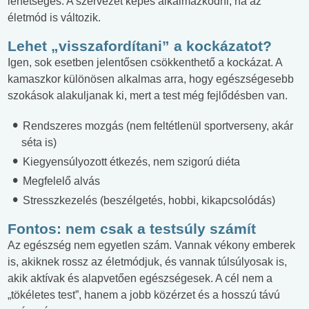
lehetséges. A szervezet képes alkalmazkodni, ha az
életmód is változik.
Lehet „visszafordítani” a kockázatot?
Igen, sok esetben jelentősen csökkenthető a kockázat. A
kamaszkor különösen alkalmas arra, hogy egészségesebb
szokások alakuljanak ki, mert a test még fejlődésben van.
Rendszeres mozgás (nem feltétlenül sportverseny, akár
séta is)
Kiegyensúlyozott étkezés, nem szigorú diéta
Megfelelő alvás
Stresszkezelés (beszélgetés, hobbi, kikapcsolódás)
Fontos: nem csak a testsúly számít
Az egészség nem egyetlen szám. Vannak vékony emberek
is, akiknek rossz az életmódjuk, és vannak túlsúlyosak is,
akik aktívak és alapvetően egészségesek. A cél nem a
„tökéletes test”, hanem a jobb közérzet és a hosszú távú