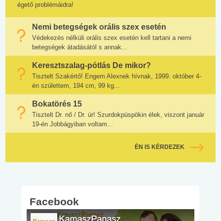
égető problémáidra!
Nemi betegségek orális szex esetén
Védekezés nélküli orális szex esetén kell tartani a nemi
betegségek átadásától s annak...
Keresztszalag-pótlás De mikor?
Tisztelt Szakértő! Engem Alexnek hívnak, 1999. október 4-
én születtem, 194 cm, 99 kg...
Bokatörés 15
Tisztelt Dr. nő / Dr. úr! Szurdokpüspökin élek, viszont január
19-én Jobbágyiban voltam...
ÉN IS KÉRDEZEK
Facebook