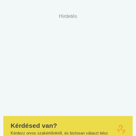
Hirdetés
Kérdésed van?
Kérdezz orvos szakértőinktől, és biztosan választ lelsz