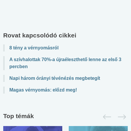
Rovat kapcsolódó cikkei
8 tény a vérnyomásról
A szívhalottak 70%-a újraéleszthető lenne az első 3
percben
Napi három órányi tévénézés megbetegít
Magas vérnyomás: előzd meg!
Top témák