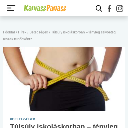
Főoldal
/
Hírek
/
Betegségek
/
Túlsúly iskoláskorban – tényleg szívbeteg
leszek felnőttként?
#BETEGSÉGEK
Túlsúly iskoláskorban – tényleg