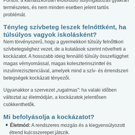
Fontos: a kamaszkorban előforduló súlyingadozás gyakran
természetes, és nem minden esetben jelent tartós
problémát.
Tényleg szívbeteg leszek felnőttként, ha
túlsúlyos vagyok iskolásként?
Nem törvényszerű, hogy a gyermekkori túlsúly felnőttkori
szívbetegséghez vezet, de a kutatások szerint növelheti a
kockázatot. A hosszabb ideig fennálló túlsúly összefügghet
magas vérnyomással, magas koleszterinszinttel és
inzulinrezisztenciával, amelyek mind a szív- és érrendszeri
betegségek kockázati tényezői.
Ugyanakkor a szervezet „rugalmas”: ha valaki időben
változtat az életmódján, a kockázatok jelentősen
csökkenthetők.
Mi befolyásolja a kockázatot?
Életmód:
A rendszeres mozgás és a kiegyensúlyozott
étrend kulcsszerepet játszik.