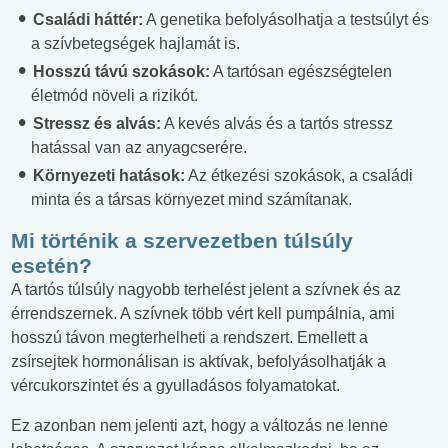
Családi háttér:
A genetika befolyásolhatja a testsúlyt és
a szívbetegségek hajlamát is.
Hosszú távú szokások:
A tartósan egészségtelen
életmód növeli a rizikót.
Stressz és alvás:
A kevés alvás és a tartós stressz
hatással van az anyagcserére.
Környezeti hatások:
Az étkezési szokások, a családi
minta és a társas környezet mind számítanak.
Mi történik a szervezetben túlsúly
esetén?
A tartós túlsúly nagyobb terhelést jelent a szívnek és az
érrendszernek. A szívnek több vért kell pumpálnia, ami
hosszú távon megterhelheti a rendszert. Emellett a
zsírsejtek hormonálisan is aktívak, befolyásolhatják a
vércukorszintet és a gyulladásos folyamatokat.
Ez azonban nem jelenti azt, hogy a változás ne lenne