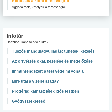
Kérdések a korai terhességről
Aggodalmak, kételyek a terhességről
Infotár
Hasznos, kapcsolódó cikkek
Tüszős mandulagyulladás: tünetek, kezelés
Az orrvérzés okai, kezelése és megelőzése
Immunrendszer: a test védelmi vonala
Mire utal a vizelet szaga?
Progéria: kamasz lélek idős testben
Gyógyszerkereső