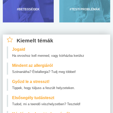
#BETEGSÉGEK
#TESTI PROBLÉMÁK
Kiemelt témák
Jogaid
Ha orvoshoz kell menned, vagy kórházba kerülsz
Mindent az allergiáról
Szénanátha? Ételallergia? Tudj meg többet!
Győzd le a stresszt!
Tippek, hogy túljuss a feszült helyzeteken.
Elsősegély tudásteszt
Tudod, mi a teendő vészhelyzetben? Teszteld!