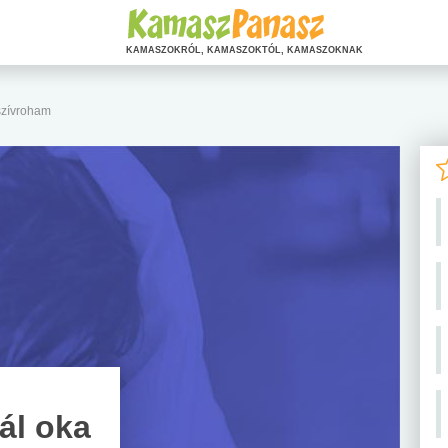
KAMASZOKRÓL, KAMASZOKTÓL, KAMASZOKNAK
 szívroham
lál oka