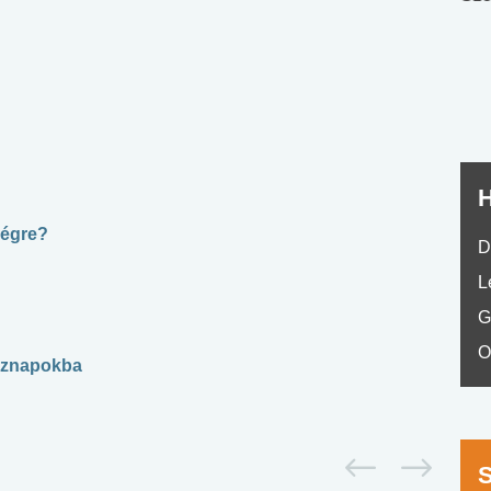
nyelvvizsga teszt -
teszt
No.42
H
végre?
D
L
G
O
köznapokba