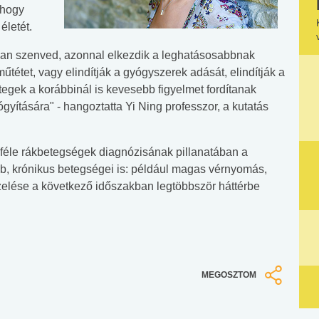
 hogy
életét.
kban szenved, azonnal elkezdik a leghatásosabbnak
űtétet, vagy elindítják a gyógyszerek adását, elindítják a
egek a korábbinál is kevesebb figyelmet fordítanak
ítására" - hangoztatta Yi Ning professzor, a kutatás
nféle rákbetegségek diagnózisának pillanatában a
b, krónikus betegségei is: például magas vérnyomás,
zelése a következő időszakban legtöbbször háttérbe
MEGOSZTOM