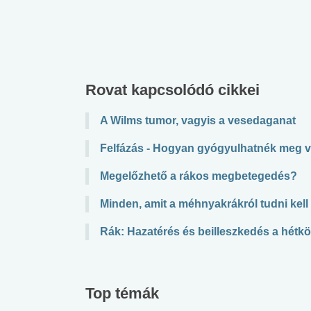
lábnyomod?
tudásteszt
Rovat kapcsolódó cikkei
A Wilms tumor, vagyis a vesedaganat
Felfázás - Hogyan gyógyulhatnék meg 
Megelőzhető a rákos megbetegedés?
Minden, amit a méhnyakrákról tudni kell
Rák: Hazatérés és beilleszkedés a hét
Top témák