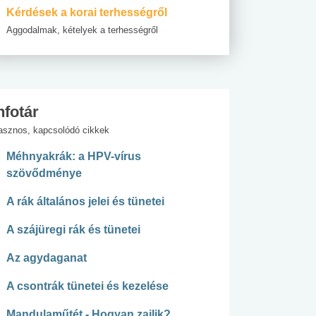
Kérdések a korai terhességről
Aggodalmak, kételyek a terhességről
nfotár
asznos, kapcsolódó cikkek
Méhnyakrák: a HPV-vírus
szövődménye
A rák általános jelei és tünetei
A szájüregi rák és tünetei
Az agydaganat
A csontrák tünetei és kezelése
Mandulaműtét - Hogyan zajlik?