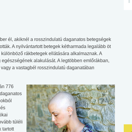
ber él, akiknél a rosszindulatú daganatos betegségek
tták. A nyilvántartott betegek kétharmada legalább öt
a különböző rákbetegek ellátására alkalmaznak. A
eg egészségének alakulását. A legtöbben emlőrákban,
 vagy a vastagbél rosszindulatú daganatában
rán 776
a daganatos
 okból
 és
ikai
vább túléli
tartott