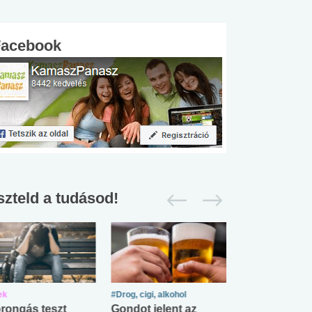
Facebook
szteld a tudásod!
ek
#Drog, cigi, alkohol
#Zöldövezet
rongás teszt
Gondot jelent az
Mekkora az ö