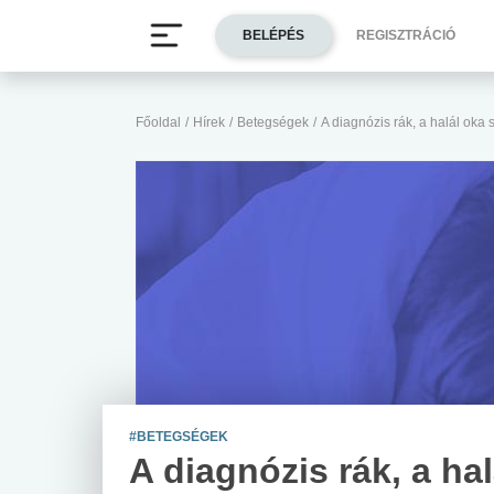
BELÉPÉS
REGISZTRÁCIÓ
Főoldal
/
Hírek
/
Betegségek
/
A diagnózis rák, a halál oka
#BETEGSÉGEK
A diagnózis rák, a ha