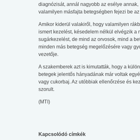
diagnózisát, annál nagyobb az esélye annak,
valamilyen másfajta betegségben fejezi be az 
Amikor kiderül valakiről, hogy valamilyen rá
ismert kezelést, késedelem nélkül elvégzik a m
sugárkezelést, de mind az orvosok, mind a bet
minden más betegség megelőzésére vagy gyógy
vezetője.
A szakemberek azt is kimutatták, hogy a külö
betegek jelentős hányadának már voltak egyé
vagy cukorbaj. Az utóbbiak ellenőrzése és ke
szorult.
(MTI)
Kapcsolódó címkék