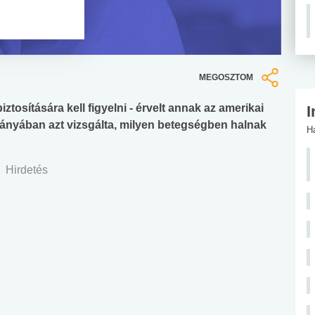
MEGOSZTOM
ztosítására kell figyelni - érvelt annak az amerikai
I
ányában azt vizsgálta, milyen betegségben halnak
H
Hirdetés