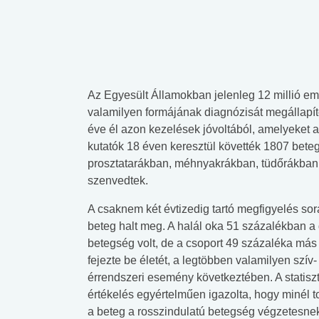
Az Egyesült Államokban jelenleg 12 millió em
valamilyen formájának diagnózisát megállapíto
éve él azon kezelések jóvoltából, amelyeket 
kutatók 18 éven keresztül követték 1807 bet
prosztatarákban, méhnyakrákban, tüdőrákban
szenvedtek.
A csaknem két évtizedig tartó megfigyelés so
beteg halt meg. A halál oka 51 százalékban 
betegség volt, de a csoport 49 százaléka más
fejezte be életét, a legtöbben valamilyen szív-
érrendszeri esemény következtében. A statiszt
értékelés egyértelműen igazolta, hogy minél to
a beteg a rosszindulatú betegség végzetesnek 