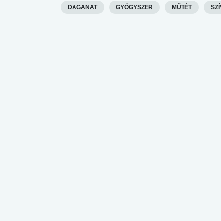
DAGANAT
GYÓGYSZER
MŰTÉT
SZÍ
 alkohol
#Zöldövezet
#Betegségek
lent az
Mekkora az ökológiai
Elsősegély