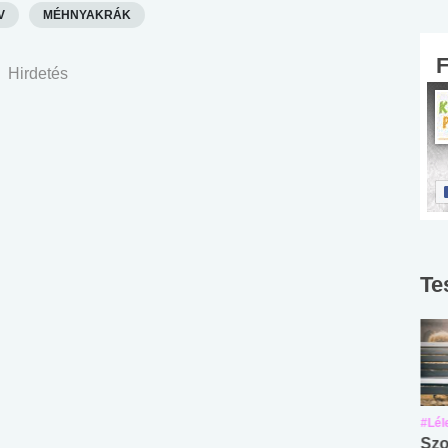
V
MÉHNYAKRÁK
Hirdetés
Te
#Suli, munka
#Suli, munka
#Lél
Angol középfokú
Internet-függőség
Szo