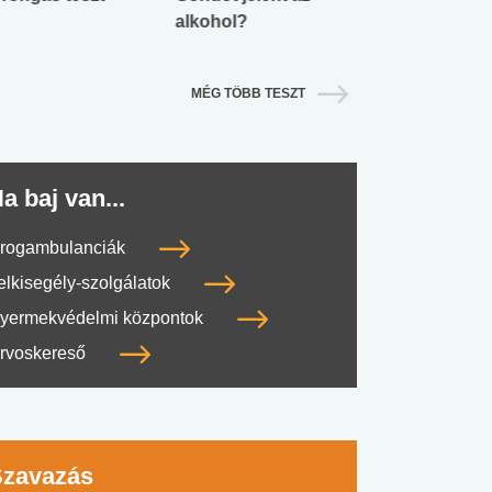
alkohol?
lábnyomod?
MÉG TÖBB TESZT
a baj van...
rogambulanciák
elkisegély-szolgálatok
yermekvédelmi központok
rvoskereső
Szavazás