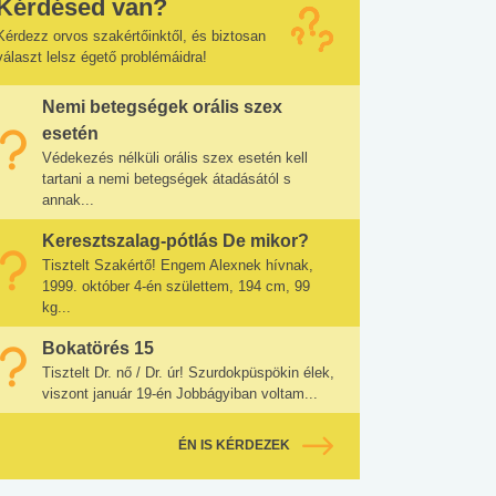
Kérdésed van?
Kérdezz orvos szakértőinktől, és biztosan
választ lelsz égető problémáidra!
Nemi betegségek orális szex
esetén
Védekezés nélküli orális szex esetén kell
tartani a nemi betegségek átadásától s
annak...
Keresztszalag-pótlás De mikor?
Tisztelt Szakértő! Engem Alexnek hívnak,
1999. október 4-én születtem, 194 cm, 99
kg...
Bokatörés 15
Tisztelt Dr. nő / Dr. úr! Szurdokpüspökin élek,
viszont január 19-én Jobbágyiban voltam...
ÉN IS KÉRDEZEK