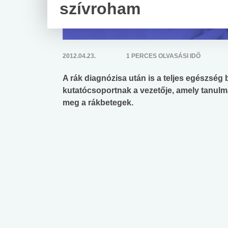
szívroham
2012.04.23.
1 PERCES OLVASÁSI IDŐ
A rák diagnózisa után is a teljes egészség bi
kutatócsoportnak a vezetője, amely tanulm
meg a rákbetegek.