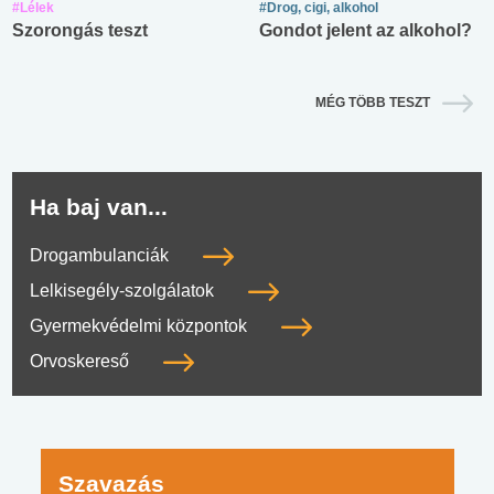
#Lélek
#Drog, cigi, alkohol
Szorongás teszt
Gondot jelent az alkohol?
MÉG TÖBB TESZT
Ha baj van...
Drogambulanciák
Lelkisegély-szolgálatok
Gyermekvédelmi központok
Orvoskereső
Szavazás