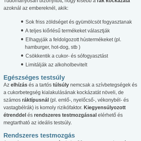
Tudományosan bizonyított, hogy kisebb a
rák kockázata
azoknál az embereknél, akik:
Sok friss zöldséget és gyümölcsöt fogyasztanak
A teljes kiőrlésű termékeket választják
Elhagyják a feldolgozott hústermékeket (pl.
hamburger, hot-dog, stb )
Csökkentik a cukor- és sófogyasztást
Limitálják az alkoholbevitelt
Egészséges testsúly
Az
elhízás
és a tartós
túlsúly
nemcsak a szívbetegségek és
a cukorbetegség kialakulásának kockázatát növeli, de
számos
ráktípusnál
(pl. emlő-, nyelőcső-, vékonybél- és
vastagbélrák) is komoly rizikófaktor.
Kiegyensúlyozott
étrenddel
és
rendszeres testmozgással
elérhető és
megtartható az ideális testsúly.
Rendszeres testmozgás