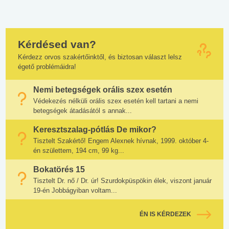
Kérdésed van?
Kérdezz orvos szakértőinktől, és biztosan választ lelsz
égető problémáidra!
Nemi betegségek orális szex esetén
Védekezés nélküli orális szex esetén kell tartani a nemi
betegségek átadásától s annak...
Keresztszalag-pótlás De mikor?
Tisztelt Szakértő! Engem Alexnek hívnak, 1999. október 4-
én születtem, 194 cm, 99 kg...
Bokatörés 15
Tisztelt Dr. nő / Dr. úr! Szurdokpüspökin élek, viszont január
19-én Jobbágyiban voltam...
ÉN IS KÉRDEZEK