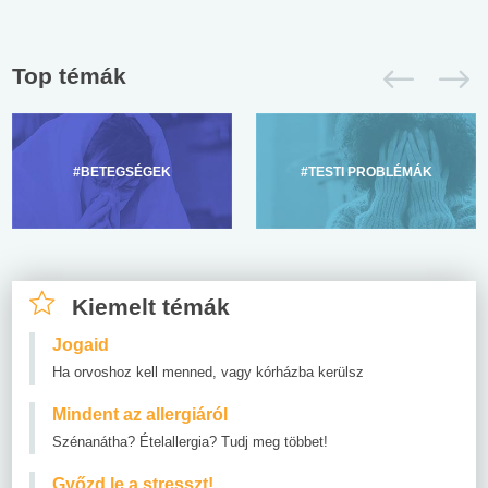
Top témák
#BETEGSÉGEK
#TESTI PROBLÉMÁK
Kiemelt témák
Jogaid
Ha orvoshoz kell menned, vagy kórházba kerülsz
Mindent az allergiáról
Szénanátha? Ételallergia? Tudj meg többet!
Győzd le a stresszt!