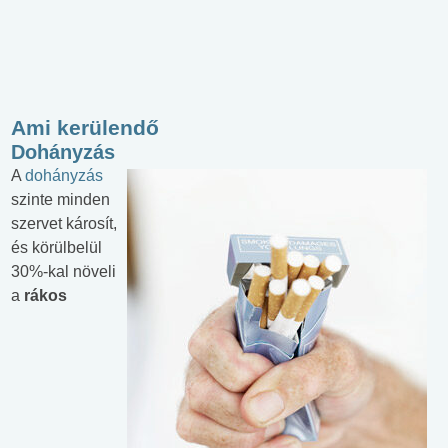
Ami kerülendő
Dohányzás
A
dohányzás
szinte minden
szervet károsít,
és körülbelül
30%-kal növeli
a
rákos