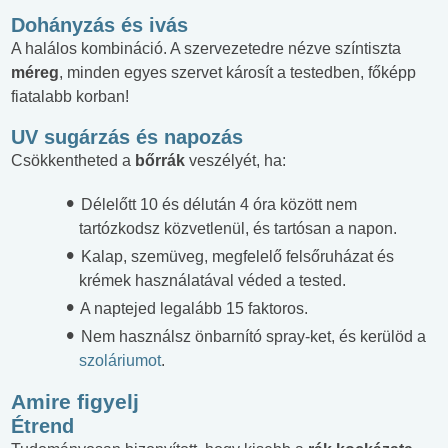
Dohányzás és ivás
A halálos kombináció. A szervezetedre nézve színtiszta
méreg
, minden egyes szervet károsít a testedben, főképp
fiatalabb korban!
UV sugárzás és napozás
Csökkentheted a
bőrrák
veszélyét, ha:
Délelőtt 10 és délután 4 óra között nem
tartózkodsz közvetlenül, és tartósan a napon.
Kalap, szemüveg, megfelelő felsőruházat és
krémek használatával véded a tested.
A naptejed legalább 15 faktoros.
Nem használsz önbarnító spray-ket, és kerülöd a
szoláriumot
.
Amire figyelj
Étrend