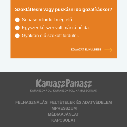
Szoktál lesni vagy puskázni dolgozatíráskor?
Sohasem fordult még elő.
Egyszer-kétszer volt már rá példa.
Gyakran elő szokott fordulni.
SZAVAZAT ELKÜLDÉSE
KAMASZOKRÓL, KAMASZOKTÓL, KAMASZOKNAK
FELHASZNÁLÁSI FELTÉTELEK ÉS ADATVÉDELEM
IMPRESSZUM
MÉDIAAJÁNLAT
KAPCSOLAT