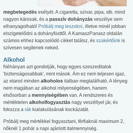
megbetegedés
esélyét. A cigaretta, szivar, pipa, stb. mind
nagyon károsak, és a
passzív dohányzás
veszélye sem
elhanyagolható!
Próbálj meg leszokni
, illetve minél jobban
elszigetelődni a dohányfüsttől. A KamaszPanasz oldalán
számos ehhez kapcsolódó cikket találsz, és
szakértőink
is
szívesen segítenek neked.
Alkohol
Néhányan azt gondolják, hogy egyes szeszeditalok
'biztonságosabbak', mint mások. Ám ez nem teljesen igaz,
az etanol minden
alkoholos
italban megtalálható. A lényeg
nem magában az alkohol milyenségében, hanem
elsősorban a
mennyiségében
van. A rendszeres és
mértéktelen
alkoholfogyasztás
nagy veszéllyel jár, és
fokozza a
rák
kialakulásának kockázatát.
Próbálj meg mértékkel fogyasztani, férfiaknál maximum 2,
nőknél 1 pohár a napi ajánlott italmennyiség.