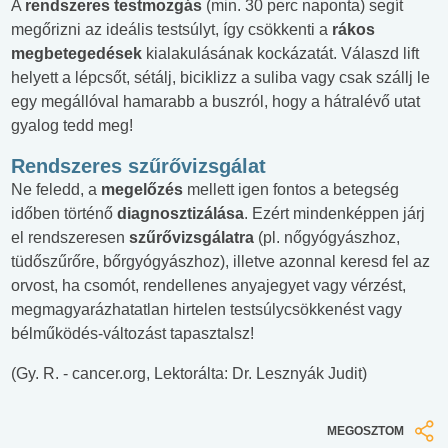
A
rendszeres testmozgás
(min. 30 perc naponta) segít
megőrizni az ideális testsúlyt, így csökkenti a
rákos
megbetegedések
kialakulásának kockázatát. Válaszd lift
helyett a lépcsőt, sétálj, biciklizz a suliba vagy csak szállj le
egy megállóval hamarabb a buszról, hogy a hátralévő utat
gyalog tedd meg!
Rendszeres szűrővizsgálat
Ne feledd, a
megelőzés
mellett igen fontos a betegség
időben történő
diagnosztizálása
. Ezért mindenképpen járj
el rendszeresen
szűrővizsgálatra
(pl. nőgyógyászhoz,
tüdőszűrőre, bőrgyógyászhoz), illetve azonnal keresd fel az
orvost, ha csomót, rendellenes anyajegyet vagy vérzést,
megmagyarázhatatlan hirtelen testsúlycsökkenést vagy
bélműködés-változást tapasztalsz!
(Gy. R. - cancer.org, Lektorálta: Dr. Lesznyák Judit)
MEGOSZTOM