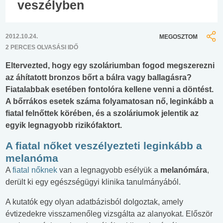
veszélyben
2012.10.24.
MEGOSZTOM
2 PERCES OLVASÁSI IDŐ
Eltervezted, hogy egy szoláriumban fogod megszerezni
az áhítatott bronzos bőrt a bálra vagy ballagásra?
Fiatalabbak esetében fontolóra kellene venni a döntést.
A bőrrákos esetek száma folyamatosan nő, leginkább a
fiatal felnőttek körében, és a szoláriumok jelentik az
egyik legnagyobb rizikófaktort.
A fiatal nőket veszélyezteti leginkább a
melanóma
A
fiatal nőknek
van a legnagyobb esélyük a
melanómára
,
derült ki egy egészségügyi klinika tanulmányából.
A kutatók egy olyan adatbázisból dolgoztak, amely
évtizedekre visszamenőleg vizsgálta az alanyokat. Először