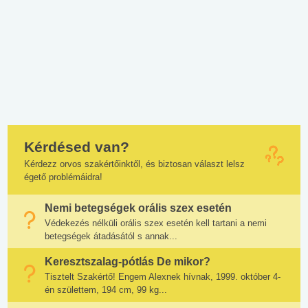
Kérdésed van?
Kérdezz orvos szakértőinktől, és biztosan választ lelsz
égető problémáidra!
Nemi betegségek orális szex esetén
Védekezés nélküli orális szex esetén kell tartani a nemi
betegségek átadásától s annak...
Keresztszalag-pótlás De mikor?
Tisztelt Szakértő! Engem Alexnek hívnak, 1999. október 4-
én születtem, 194 cm, 99 kg...