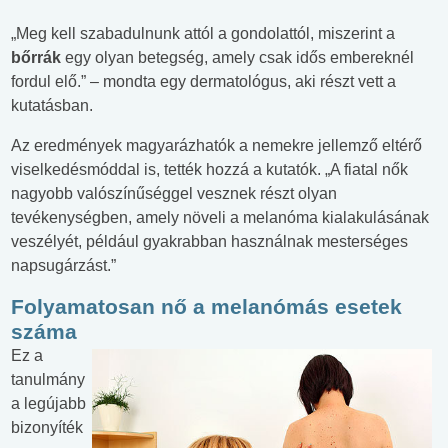
„Meg kell szabadulnunk attól a gondolattól, miszerint a
bőrrák
egy olyan betegség, amely csak idős embereknél
fordul elő.” – mondta egy dermatológus, aki részt vett a
kutatásban.
Az eredmények magyarázhatók a nemekre jellemző eltérő
viselkedésmóddal is, tették hozzá a kutatók. „A fiatal nők
nagyobb valószínűséggel vesznek részt olyan
tevékenységben, amely növeli a melanóma kialakulásának
veszélyét, például gyakrabban használnak mesterséges
napsugárzást.”
Folyamatosan nő a melanómás esetek
száma
Ez a
tanulmány
a legújabb
bizonyíték