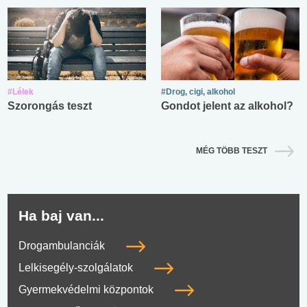
#Lélek
#Drog, cigi, alkohol
Szorongás teszt
Gondot jelent az alkohol?
MÉG TÖBB TESZT
Ha baj van...
Drogambulanciák
Lelkisegély-szolgálatok
Gyermekvédelmi központok