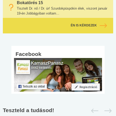
Bokatörés 15
Tisztelt Dr. nő / Dr. úr! Szurdokpüspökin élek, viszont január
19-én Jobbágyiban voltam...
ÉN IS KÉRDEZEK
Facebook
Teszteld a tudásod!