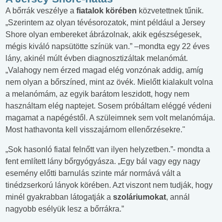
A bőrrák veszélye a
fiatalok körében
közvetettnek tűnik.
„Szerintem az olyan tévésorozatok, mint például a Jersey
Shore olyan embereket ábrázolnak, akik egészségesek,
mégis kiváló napsütötte színük van.” –mondta egy 22 éves
lány, akinél múlt évben diagnosztizáltak melanómát.
„Valahogy nem érzed magad elég vonzónak addig, amíg
nem olyan a bőrszíned, mint az övék. Mielőtt kialakult volna
a melanómám, az egyik barátom leszidott, hogy nem
használtam elég naptejet. Sosem próbáltam eléggé védeni
magamat a napégéstől. A szüleimnek sem volt melanómája.
Most hathavonta kell visszajárnom ellenőrzésekre."
„Sok hasonló fiatal felnőtt van ilyen helyzetben.”- mondta a
fent említett lány bőrgyógyásza. „Egy bál vagy egy nagy
esemény előtti barnulás szinte már normává vált a
tinédzserkorú lányok körében. Azt viszont nem tudják, hogy
minél gyakrabban látogatják a
szoláriumokat
, annál
nagyobb esélyük lesz a bőrrákra.”