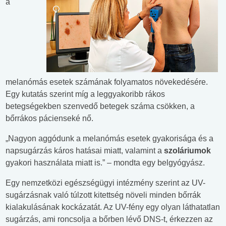
a
melanómás esetek számának folyamatos növekedésére.
Egy kutatás szerint míg a leggyakoribb rákos
betegségekben szenvedő betegek száma csökken, a
bőrrákos pácienseké nő.
„Nagyon aggódunk a melanómás esetek gyakorisága és a
napsugárzás káros hatásai miatt, valamint a
szoláriumok
gyakori használata miatt is.” – mondta egy belgyógyász.
Egy nemzetközi egészségügyi intézmény szerint az UV-
sugárzásnak való túlzott kitettség növeli minden bőrrák
kialakulásának kockázatát. Az UV-fény egy olyan láthatatlan
sugárzás, ami roncsolja a bőrben lévő DNS-t, érkezzen az