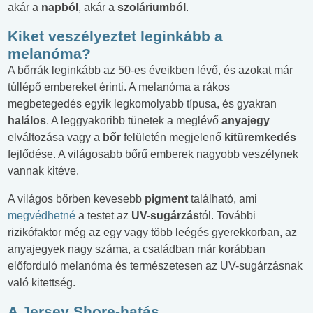
akár a
napból
, akár a
szoláriumból
.
Kiket veszélyeztet leginkább a
melanóma?
A bőrrák leginkább az 50-es éveikben lévő, és azokat már
túllépő embereket érinti. A melanóma a rákos
megbetegedés egyik legkomolyabb típusa, és gyakran
halálos
. A leggyakoribb tünetek a meglévő
anyajegy
elváltozása vagy a
bőr
felületén megjelenő
kitüremkedés
fejlődése. A világosabb bőrű emberek nagyobb veszélynek
vannak kitéve.
A világos bőrben kevesebb
pigment
található, ami
megvédhetné
a testet az
UV-sugárzás
tól. További
rizikófaktor még az egy vagy több leégés gyerekkorban, az
anyajegyek nagy száma, a családban már korábban
előforduló melanóma és természetesen az UV-sugárzásnak
való kitettség.
A Jersey Shore-hatás