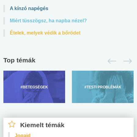
A kínzó napégés
Miért tüsszögsz, ha napba nézel?
Ételek, melyek védik a bőrödet
Top témák
#BETEGSÉGEK
#TESTI PROBLÉMÁK
Kiemelt témák
Jogaid