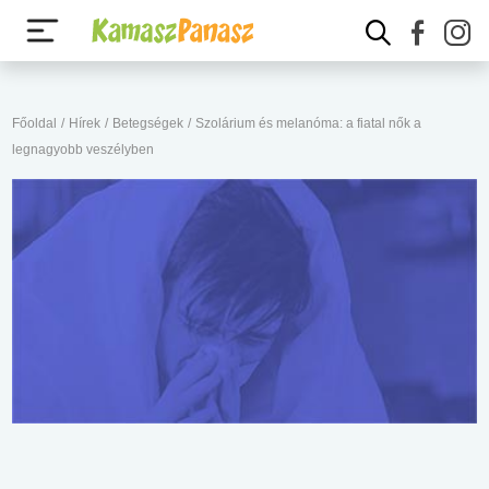
Főoldal
/
Hírek
/
Betegségek
/
Szolárium és melanóma: a fiatal nők a
legnagyobb veszélyben