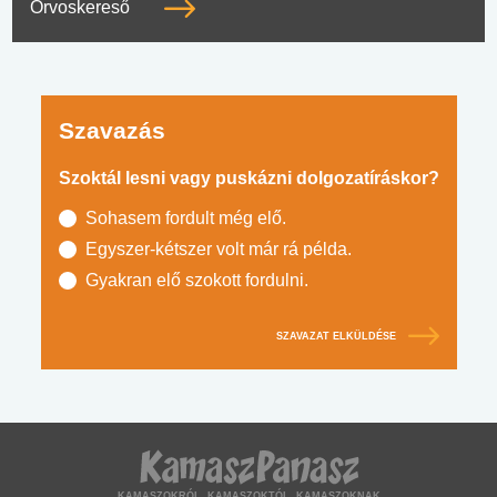
Orvoskereső
Szavazás
Szoktál lesni vagy puskázni dolgozatíráskor?
Sohasem fordult még elő.
Egyszer-kétszer volt már rá példa.
Gyakran elő szokott fordulni.
SZAVAZAT ELKÜLDÉSE
KAMASZOKRÓL, KAMASZOKTÓL, KAMASZOKNAK