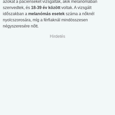
azokat a pácienseket vizsgálták, akik melanómában
szenvedtek, és
18-39 év között
voltak. A vizsgált
időszakban a
melanómás esetek
száma a nőknél
nyolcszorosára, míg a férfiaknál mindösszesen
négyszeresére nőtt.
Hirdetés