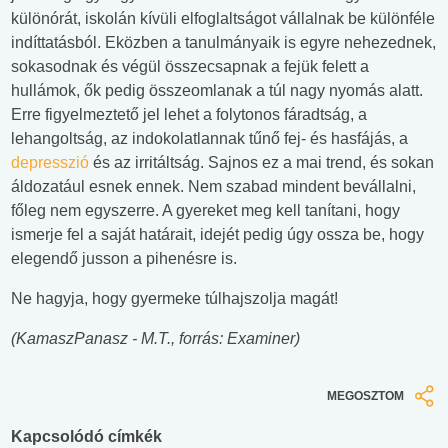
különórát, iskolán kívüli elfoglaltságot vállalnak be különféle
indíttatásból. Eközben a tanulmányaik is egyre nehezednek,
sokasodnak és végül összecsapnak a fejük felett a
hullámok, ők pedig összeomlanak a túl nagy nyomás alatt.
Erre figyelmeztető jel lehet a folytonos fáradtság, a
lehangoltság, az indokolatlannak tűnő fej- és hasfájás, a
depresszió
és az irritáltság. Sajnos ez a mai trend, és sokan
áldozatául esnek ennek. Nem szabad mindent bevállalni,
főleg nem egyszerre. A gyereket meg kell tanítani, hogy
ismerje fel a saját határait, idejét pedig úgy ossza be, hogy
elegendő jusson a pihenésre is.
Ne hagyja, hogy gyermeke túlhajszolja magát!
(KamaszPanasz - M.T., forrás: Examiner)
MEGOSZTOM
Kapcsolódó címkék