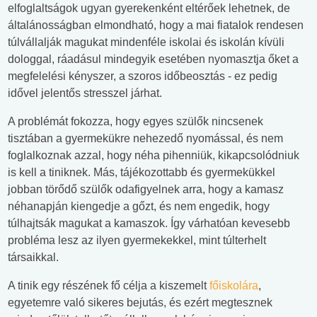
elfoglaltságok ugyan gyerekenként eltérőek lehetnek, de
általánosságban elmondható, hogy a mai fiatalok rendesen
túlvállalják magukat mindenféle iskolai és iskolán kívüli
dologgal, ráadásul mindegyik esetében nyomasztja őket a
megfelelési kényszer, a szoros időbeosztás - ez pedig
idővel jelentős stresszel járhat.
A problémát fokozza, hogy egyes szülők nincsenek
tisztában a gyermekükre nehezedő nyomással, és nem
foglalkoznak azzal, hogy néha pihenniük, kikapcsolódniuk
is kell a tiniknek. Más, tájékozottabb és gyermekükkel
jobban törődő szülők odafigyelnek arra, hogy a kamasz
néhanapján kiengedje a gőzt, és nem engedik, hogy
túlhajtsák magukat a kamaszok. Így várhatóan kevesebb
probléma lesz az ilyen gyermekekkel, mint túlterhelt
társaikkal.
A tinik egy részének fő célja a kiszemelt
főiskolára
,
egyetemre való sikeres bejutás, és ezért megtesznek