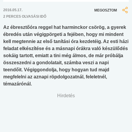
2016.05.17.
MEGOSZTOM
2 PERCES OLVASÁSI IDŐ
Az ébresztőóra reggel hat harminckor csörög, a gyerek
ébredés után végigpörgeti a fejében, hogy mi mindent
kell megtennie az első tanítási óra kezdetéig. Az esti házi
feladat elkészítése és a másnapi órákra való készülődés
sokáig tartott, emiatt a tini még álmos, de már próbálja
összeszedni a gondolatait, számba veszi a napi
teendőit. Végiggondolja, hogy hogyan tud majd
megfelelni az aznapi röpdolgozatnál, feleletnél,
témazárónál.
Hirdetés