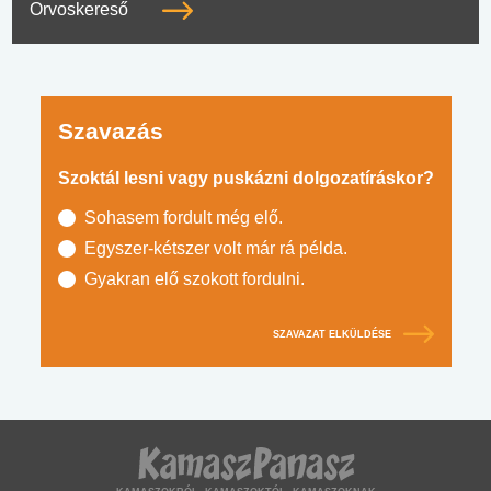
Orvoskereső
Szavazás
Szoktál lesni vagy puskázni dolgozatíráskor?
Sohasem fordult még elő.
Egyszer-kétszer volt már rá példa.
Gyakran elő szokott fordulni.
SZAVAZAT ELKÜLDÉSE