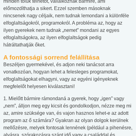
minden tőlük telhetőt, vállalkoznak bármire, ami
előmozdíthatja a sikert. Ezzel szemben másoknak
nincsenek nagy céljaik, nem tudnak lemondani a különféle
elfoglaltságokról, programokról. A probléma az, hogy az
ilyen gyerekek nem tudnak „nemet” mondani az egyes
elfoglaltságokra, az ilyen elfoglaltságok pedig
hátráltathatják őket.
A fontossági sorrend felállítása
Beszéljen gyermekével, és adjon neki tanácsot arra
vonatkozóan, hogyan lehet a felesleges programokat,
elfoglaltságokat elhagyni, vagy az egyéni igényeknek
megfelelőt helyesen kiválasztani!
1. Mielőtt bármire rámondaná a gyerek, hogy „igen” vagy
„nem”, álljon meg egy kicsit és gondolkodjon, nézze meg mi
az, amire szüksége van, és vajon hasznos lehet-e az adott
program az ő számára? Gyakran az olyan dolgok kerülnek
mellőzésre, melyek fontosak lennének (például a pihenésre,
alvásra, szórakozásra szánt idő vagy a családdal és