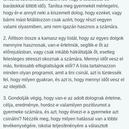
barátokkal töltött idő). Tanítsa meg gyermekét mérlegelni,
hogy ér-e annyit neki a kiszemelt dolog, hogy ezeket, vagy
bármi mást feláldozzon csak azért, hogy részt vegyen
valami olyasmiben, ami nem igazán hasznos a számára.
2. Állítson össze a kamasz egy listát, hogy az egyes dolgok
mennyire hasznosak, van-e értelmük, segítik-e őt az
előrejutásban, vagy csak inkább hátráltatják őt, esetleg
felesleges stresszt okoznak a számára. Mennyi időt vesz el
más, fontosabb elfoglaltságok elől? A lista tartalmazzon
minden olyan programot, amit a tini csinál, azt is tüntessék
fel, hogy milyen gyakran, és azt is, hogy mennyi időt vesz el
az idejéből.
3. Gondolják végig, hogy van-e az adott dolognak értelme,
célja, eredménye, hordoz-e valamilyen pozitívumot a
gyermeke számára, és azt, hogy élvezi-e a gyermeke azt
csinálni? Nézzék meg, hogy milyen hatással van a többi
tevékenységére, iskolai teljesítményére a választott