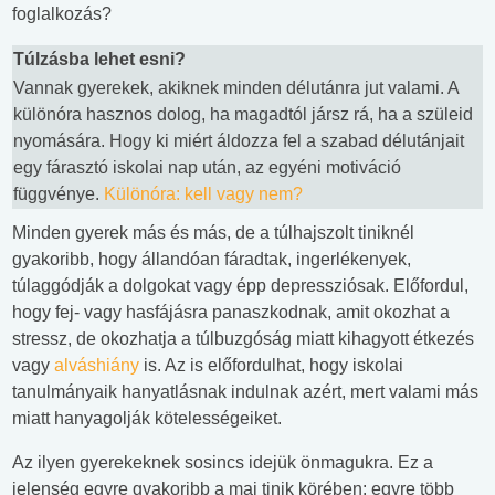
foglalkozás?
Túlzásba lehet esni?
Vannak gyerekek, akiknek minden délutánra jut valami. A
különóra hasznos dolog, ha magadtól jársz rá, ha a szüleid
nyomására. Hogy ki miért áldozza fel a szabad délutánjait
egy fárasztó iskolai nap után, az egyéni motiváció
függvénye.
Különóra: kell vagy nem?
Minden gyerek más és más, de a túlhajszolt tiniknél
gyakoribb, hogy állandóan fáradtak, ingerlékenyek,
túlaggódják a dolgokat vagy épp depressziósak. Előfordul,
hogy fej- vagy hasfájásra panaszkodnak, amit okozhat a
stressz, de okozhatja a túlbuzgóság miatt kihagyott étkezés
vagy
alváshiány
is. Az is előfordulhat, hogy iskolai
tanulmányaik hanyatlásnak indulnak azért, mert valami más
miatt hanyagolják kötelességeiket.
Az ilyen gyerekeknek sosincs idejük önmagukra. Ez a
jelenség egyre gyakoribb a mai tinik körében: egyre több