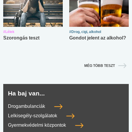
#Lélek
#Drog, cigi, alkohol
Szorongás teszt
Gondot jelent az alkohol?
MÉG TÖBB TESZT
Ha baj van...
Drogambulanciák
Lelkisegély-szolgálatok
Gyermekvédelmi központok