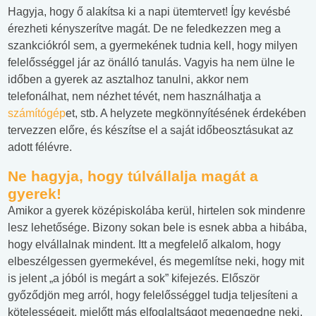
Hagyja, hogy ő alakítsa ki a napi ütemtervet! Így kevésbé
érezheti kényszerítve magát. De ne feledkezzen meg a
szankciókról sem, a gyermekének tudnia kell, hogy milyen
felelősséggel jár az önálló tanulás. Vagyis ha nem ülne le
időben a gyerek az asztalhoz tanulni, akkor nem
telefonálhat, nem nézhet tévét, nem használhatja a
számítógép
et, stb. A helyzete megkönnyítésének érdekében
tervezzen előre, és készítse el a saját időbeosztásukat az
adott félévre.
Ne hagyja, hogy túlvállalja magát a
gyerek!
Amikor a gyerek középiskolába kerül, hirtelen sok mindenre
lesz lehetősége. Bizony sokan bele is esnek abba a hibába,
hogy elvállalnak mindent. Itt a megfelelő alkalom, hogy
elbeszélgessen gyermekével, és megemlítse neki, hogy mit
is jelent „a jóból is megárt a sok” kifejezés. Először
győződjön meg arról, hogy felelősséggel tudja teljesíteni a
kötelességeit, mielőtt más elfoglaltságot megengedne neki.