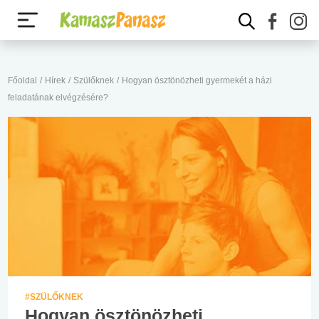
Főoldal
/
Hírek
/
Szülőknek
/
Hogyan ösztönözheti gyermekét a házi
feladatának elvégzésére?
#SZÜLŐKNEK
Hogyan ösztönözheti