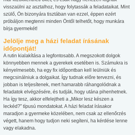
visszaülni az asztalhoz, hogy folytassák a feladataikat. Mint
szülő, Ön bizonyára tisztában van ezzel, éppen ezért
próbáljon megtenni minden Öntől telhetőt, hogy munkára
bírja gyermekét!
Jelölje meg a házi feladat írásának
időpontját!
A rutin kialakítása a legfontosabb. A megszokott dolgok
könnyebben mennek a gyerekek esetében is. Számukra is
kényelmesebb, ha egy fix időpontban kell leülniük és
megcsinálniuk a dolgaikat. Így tudnak előre tervezni, és
jobban is teljesítenek, mert hamarabb ráhangolódnak a
feladatok elvégzésére, és tudják, hogy utána pihenhetnek.
Ha így tesz, akkor elfelejtheti a „Mikor lesz készen a
leckéd?” típusú mondatokat. A házi feladat írásakor
maradjon a gyermeke közelében, nem csak az ellenőrzés
végett, hanem hogy tudjon neki segíteni, ha kérdése lenne
vagy elakadna.