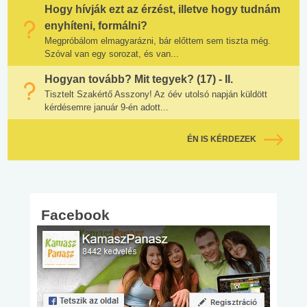
Hogy hívják ezt az érzést, illetve hogy tudnám
enyhíteni, formálni?
Megpróbálom elmagyarázni, bár előttem sem tiszta még.
Szóval van egy sorozat, és van...
Hogyan tovább? Mit tegyek? (17) - II.
Tisztelt Szakértő Asszony! Az óév utolsó napján küldött
kérdésemre január 9-én adott...
ÉN IS KÉRDEZEK
Facebook