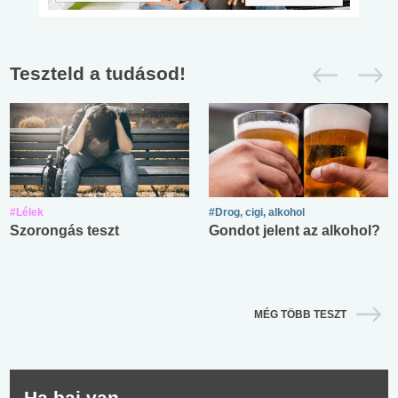
Teszteld a tudásod!
#Lélek
#Drog, cigi, alkohol
Szorongás teszt
Gondot jelent az alkohol?
MÉG TÖBB TESZT
Ha baj van...