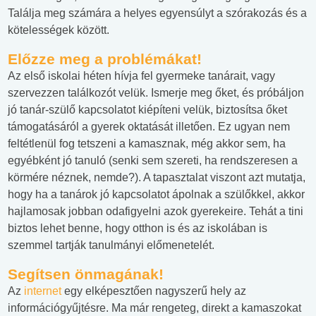
Találja meg számára a helyes egyensúlyt a szórakozás és a
kötelességek között.
Előzze meg a problémákat!
Az első iskolai héten hívja fel gyermeke tanárait, vagy
szervezzen találkozót velük. Ismerje meg őket, és próbáljon
jó tanár-szülő kapcsolatot kiépíteni velük, biztosítsa őket
támogatásáról a gyerek oktatását illetően. Ez ugyan nem
feltétlenül fog tetszeni a kamasznak, még akkor sem, ha
egyébként jó tanuló (senki sem szereti, ha rendszeresen a
körmére néznek, nemde?). A tapasztalat viszont azt mutatja,
hogy ha a tanárok jó kapcsolatot ápolnak a szülőkkel, akkor
hajlamosak jobban odafigyelni azok gyerekeire. Tehát a tini
biztos lehet benne, hogy otthon is és az iskolában is
szemmel tartják tanulmányi előmenetelét.
Segítsen önmagának!
Az
internet
egy elképesztően nagyszerű hely az
információgyűjtésre. Ma már rengeteg, direkt a kamaszokat