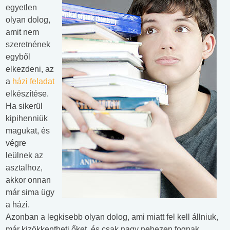
egyetlen
olyan dolog,
amit nem
szeretnének
egyből
elkezdeni, az
a
házi feladat
elkészítése.
Ha sikerül
kipihenniük
magukat, és
végre
leülnek az
asztalhoz,
akkor onnan
már sima ügy
a házi.
Azonban a legkisebb olyan dolog, ami miatt fel kell állniuk,
már kizökkentheti őket, és csak nagy nehezen fognak