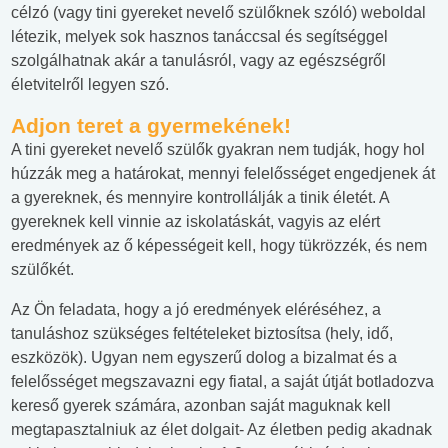
célzó (vagy tini gyereket nevelő szülőknek szóló) weboldal
létezik, melyek sok hasznos tanáccsal és segítséggel
szolgálhatnak akár a tanulásról, vagy az egészségről
életvitelről legyen szó.
Adjon teret a gyermekének!
A tini gyereket nevelő szülők gyakran nem tudják, hogy hol
húzzák meg a határokat, mennyi felelősséget engedjenek át
a gyereknek, és mennyire kontrollálják a tinik életét. A
gyereknek kell vinnie az iskolatáskát, vagyis az elért
eredmények az ő képességeit kell, hogy tükrözzék, és nem
szülőkét.
Az Ön feladata, hogy a jó eredmények eléréséhez, a
tanuláshoz szükséges feltételeket biztosítsa (hely, idő,
eszközök). Ugyan nem egyszerű dolog a bizalmat és a
felelősséget megszavazni egy fiatal, a saját útját botladozva
kereső gyerek számára, azonban saját maguknak kell
megtapasztalniuk az élet dolgait- Az életben pedig akadnak