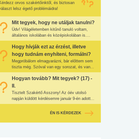
Kérdezz orvos szakértőinktől, és biztosan
választ lelsz égető problémáidra!
Mit tegyek, hogy ne utáljak tanulni?
Üdv! Világéletemben kitűnő tanuló voltam,
általános iskolában és középiskolában is....
Hogy hívják ezt az érzést, illetve
hogy tudnám enyhíteni, formálni?
Megpróbálom elmagyarázni, bár előttem sem
tiszta még. Szóval van egy sorozat, és van...
Hogyan tovább? Mit tegyek? (17) -
II.
Tisztelt Szakértő Asszony! Az óév utolsó
napján küldött kérdésemre január 9-én adott...
ÉN IS KÉRDEZEK