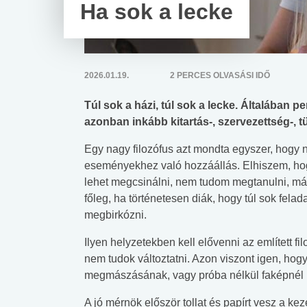
Ha sok a lecke
2026.01.19.
2 PERCES OLVASÁSI IDŐ
Túl sok a házi, túl sok a lecke. Általában 
azonban inkább kitartás-, szervezettség-, 
Egy nagy filozófus azt mondta egyszer, hog
eseményekhez való hozzáállás. Elhiszem, hogy
lehet megcsinálni, nem tudom megtanulni, már
főleg, ha történetesen diák, hogy túl sok fela
megbirkózni.
Ilyen helyzetekben kell elővenni az említett f
nem tudok változtatni. Azon viszont igen, hog
megmászásának, vagy próba nélkül faképnél
A jó mérnök először tollat és papírt vesz a ke