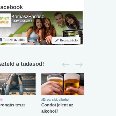
Facebook
szteld a tudásod!
ek
#Drog, cigi, alkohol
#Zöldövezet
rongás teszt
Gondot jelent az
Mekkora az ö
alkohol?
lábnyomod?