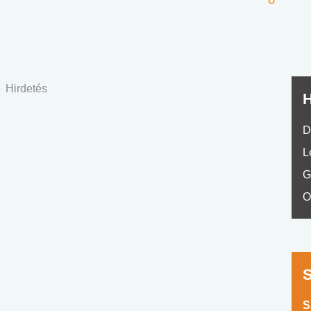
No.42
Hirdetés
H
D
L
G
O
S