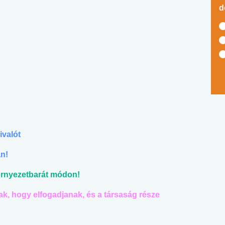
d
?
ivalót
an!
örnyezetbarát módon!
ak, hogy elfogadjanak, és a társaság része