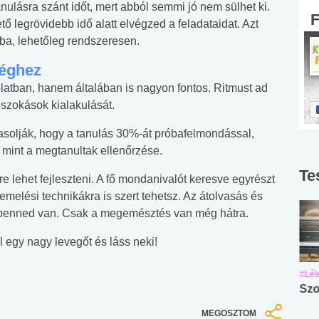
lásra szánt időt, mert abból semmi jó nem sülhet ki.
tő legrövidebb idő alatt elvégzed a feladataidat. Azt
yba, lehetőleg rendszeresen.
éghez
atban, hanem általában is nagyon fontos. Ritmust ad
 szokások kialakulását.
vasolják, hogy a tanulás 30%-át próbafelmondással,
 mint a megtanultak ellenőrzése.
Te
yre lehet fejleszteni. A fő mondanivalót keresve egyrészt
iemelési technikákra is szert tehetsz. Az átolvasás és
ár benned van. Csak a megemésztés van még hátra.
él egy nagy levegőt és láss neki!
#Suli, munka
#Suli, munka
#Lél
Angol középfokú
Internet-függőség
Szo
nyelvvizsga teszt -
teszt
MEGOSZTOM