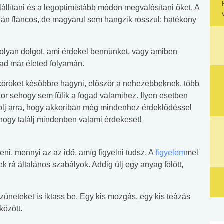
állítani és a legoptimistább módon megvalósítani őket. A
zán flancos, de magyarul sem hangzik rosszul: hatékony
lyan dolgot, ami érdekel bennünket, vagy amiben
tad már életed folyamán.
aköröket későbbre hagyni, először a nehezebbeknek, több
kor sehogy sem fűlik a fogad valamihez. Ilyen esetben
olj arra, hogy akkoriban még mindenhez érdeklődéssel
, hogy találj mindenben valami érdekeset!
eni, mennyi az az idő, amíg figyelni tudsz. A
figyelem
mel
ek rá általános szabályok. Addig ülj egy anyag fölött,
üneteket is iktass be. Egy kis mozgás, egy kis teázás
között.