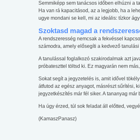
Semmiképp sem tanácsos időben elhúzni a tanu
Ha van rá kapacitásod, az a legjobb, ha a lehe
ugye mondani se kell, mi az ideális: tízkor ág
Szoktasd magad a rendszeress
A rendszeresség nemcsak a fekvéssel kapcsol
számodra, amely elősegíti a kedvező tanulási
A tanulással foglalkozó szakirodalmak azt ja
próbateszttel töltsd ki. Ez magyarán nem más,
Sokat segít a jegyzetelés is, amit idővel tökél
átfutod az egész anyagot, másrészt sűrítési, k
jegyzetkészítés már fél siker. A tananyag m
Ha úgy érzed, túl sok feladat áll előtted, vegy
(KamaszPanasz)
 alkohol
#Zöldövezet
#Betegségek
lent az
Mekkora az ökológiai
Elsősegély
lábnyomod?
tudásteszt