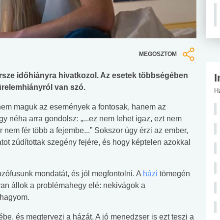
MEGOSZTOM
persze időhiányra hivatkozol. Az esetek többségében
I
türelemhiányról van szó.
H
y nem maguk az események a fontosak, hanem az
 néha arra gondolsz: „...ez nem lehet igaz, ezt nem
 nem fér több a fejembe...” Sokszor úgy érzi az ember,
datot zúdítottak szegény fejére, és hogy képtelen azokkal
ilozófusunk mondatát, és jól megfontolni. A
házi
tömegén
yan állok a problémahegy elé: nekivágok a
 hagyom.
zébe, és megtervezi a házát. A jó menedzser is ezt teszi a