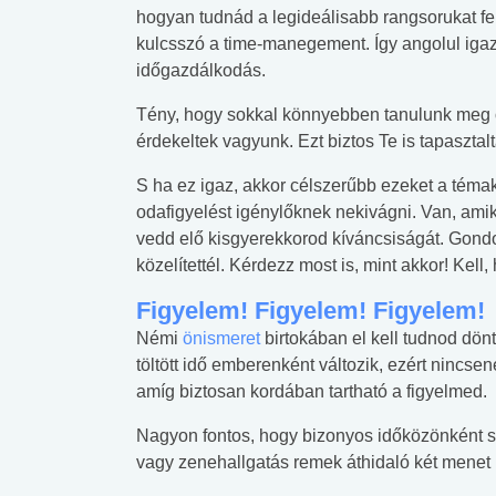
hogyan tudnád a legideálisabb rangsorukat fel
kulcsszó a time-manegement. Így angolul iga
időgazdálkodás.
Tény, hogy sokkal könnyebben tanulunk meg o
érdekeltek vagyunk. Ezt biztos Te is tapasztal
S ha ez igaz, akkor célszerűbb ezeket a tém
odafigyelést igénylőknek nekivágni. Van, ami
vedd elő kisgyerekkorod kíváncsiságát. Gond
közelítettél. Kérdezz most is, mint akkor! Kell
Figyelem! Figyelem! Figyelem!
Némi
önismeret
birtokában el kell tudnod dönt
töltött idő emberenként változik, ezért nincsen
amíg biztosan kordában tartható a figyelmed.
Nagyon fontos, hogy bizonyos időközönként sz
vagy zenehallgatás remek áthidaló két menet 