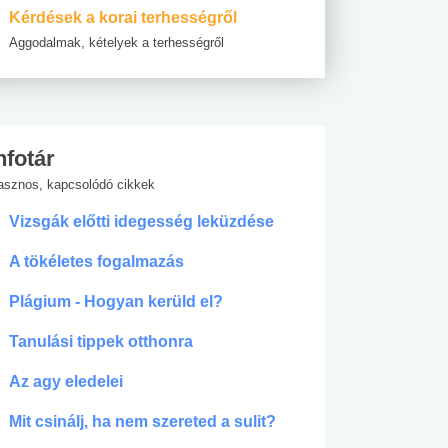
Kérdések a korai terhességről
Aggodalmak, kételyek a terhességről
nfotár
asznos, kapcsolódó cikkek
Vizsgák előtti idegesség leküzdése
A tökéletes fogalmazás
Plágium - Hogyan kerüld el?
Tanulási tippek otthonra
Az agy eledelei
Mit csinálj, ha nem szereted a sulit?