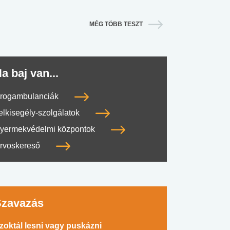
MÉG TÖBB TESZT
a baj van...
rogambulanciák
elkisegély-szolgálatok
yermekvédelmi központok
rvoskereső
Szavazás
zoktál lesni vagy puskázni