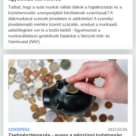
Tudtad, hogy a nyári munkát vállaló diákok a foglalkoztatás és a
közteherviselés szempontjából felnőtteknek számítanak? A
diákmunkával szerzett jövedelem is adóköteles! A személyi
jövedelemadó mértéke tizenöt százalék, amelyet a munkaadó
adóelőlegként von le a bruttó bérből - figyelmezteti a
munkavállaláson gondolkodó fiatalokat a Nemzeti Adó- és
Vámhivatal (NAV).
#ZSEBPÉNZ
2023.02.09.
Zsebpénztervezés - avagy a pénzügyi tudatosság