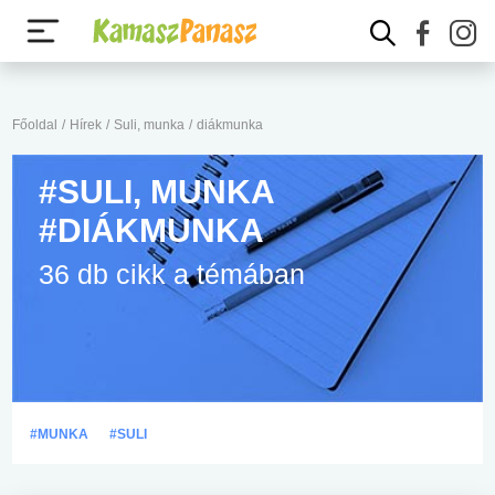
Főoldal
/
Hírek
/
Suli, munka
/
diákmunka
#SULI, MUNKA
#DIÁKMUNKA
36 db cikk a témában
#MUNKA
#SULI