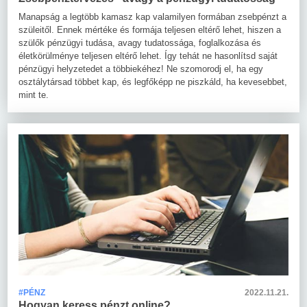
Manapság a legtöbb kamasz kap valamilyen formában zsebpénzt a
szüleitől. Ennek mértéke és formája teljesen eltérő lehet, hiszen a
szülők pénzügyi tudása, avagy tudatossága, foglalkozása és
életkörülménye teljesen eltérő lehet. Így tehát ne hasonlítsd saját
pénzügyi helyzetedet a többiekéhez! Ne szomorodj el, ha egy
osztálytársad többet kap, és legfőképp ne piszkáld, ha kevesebbet,
mint te.
#PÉNZ
2022.11.21.
Hogyan keress pénzt online?