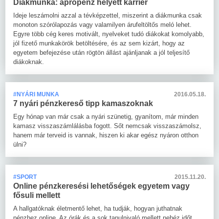
Diákmunka: aprópénz helyett karrier
Ideje leszámolni azzal a tévképzettel, miszerint a diákmunka csak
monoton szórólapozás vagy valamilyen árufeltöltős meló lehet.
Egyre több cég keres motivált, nyelveket tudó diákokat komolyabb,
jól fizető munkakörök betöltésére, és az sem kizárt, hogy az
egyetem befejezése után rögtön állást ajánljanak a jól teljesítő
diákoknak.
#NYÁRI MUNKA
2016.05.18.
7 nyári pénzkereső tipp kamaszoknak
Egy hónap van már csak a nyári szünetig, gyanítom, már minden
kamasz visszaszámlálásba fogott. Sőt nemcsak visszaszámolsz,
hanem már terveid is vannak, hiszen ki akar egész nyáron otthon
ülni?
#SPORT
2015.11.20.
Online pénzkeresési lehetőségek egyetem vagy
fősuli mellett
A hallgatóknak életmentő lehet, ha tudják, hogyan juthatnak
pénzhez online. Az órák és a sok tanulnivaló mellett nehéz időt