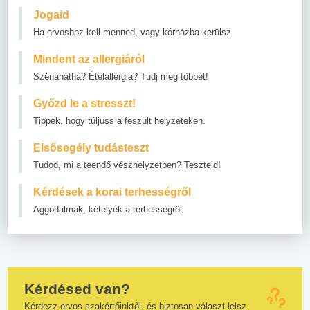
Jogaid
Ha orvoshoz kell menned, vagy kórházba kerülsz
Mindent az allergiáról
Szénanátha? Ételallergia? Tudj meg többet!
Győzd le a stresszt!
Tippek, hogy túljuss a feszült helyzeteken.
Elsősegély tudásteszt
Tudod, mi a teendő vészhelyzetben? Teszteld!
Kérdések a korai terhességről
Aggodalmak, kételyek a terhességről
Kérdésed van?
Kérdezz orvos szakértőinktől, és biztosan választ lelsz