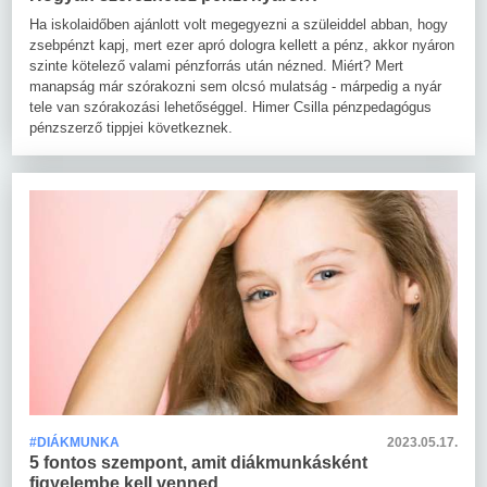
Ha iskolaidőben ajánlott volt megegyezni a szüleiddel abban, hogy
zsebpénzt kapj, mert ezer apró dologra kellett a pénz, akkor nyáron
szinte kötelező valami pénzforrás után nézned. Miért? Mert
manapság már szórakozni sem olcsó mulatság - márpedig a nyár
tele van szórakozási lehetőséggel. Himer Csilla pénzpedagógus
pénzszerző tippjei következnek.
#DIÁKMUNKA
2023.05.17.
5 fontos szempont, amit diákmunkásként
figyelembe kell venned