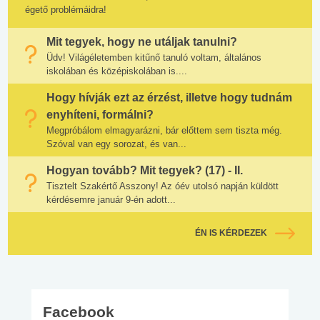
égető problémáidra!
Mit tegyek, hogy ne utáljak tanulni?
Üdv! Világéletemben kitűnő tanuló voltam, általános
iskolában és középiskolában is....
Hogy hívják ezt az érzést, illetve hogy tudnám
enyhíteni, formálni?
Megpróbálom elmagyarázni, bár előttem sem tiszta még.
Szóval van egy sorozat, és van...
Hogyan tovább? Mit tegyek? (17) - II.
Tisztelt Szakértő Asszony! Az óév utolsó napján küldött
kérdésemre január 9-én adott...
ÉN IS KÉRDEZEK
Facebook