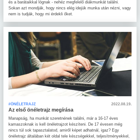
és a barátaikkal lógnak - nehéz megfelelő diákmunkát találni.
Sokan azt mondják, hogy nincs elég idejük munka után nézni, vagy
nem is tudják, hogy mi érdekli őket.
#ÖNÉLETRAJZ
2022.08.19.
Az első önéletrajz megírása
Manapság, ha munkát szeretnének találni, már a 16-17 éves
kamaszoknak is kell önéletrajzot készíteni. De 17 évesen még
nincs túl sok tapasztalatod, amiről képet adhatnál, igaz? Egy
önéletrajz általában két oldal tele készségekkel, teljesítményekkel,