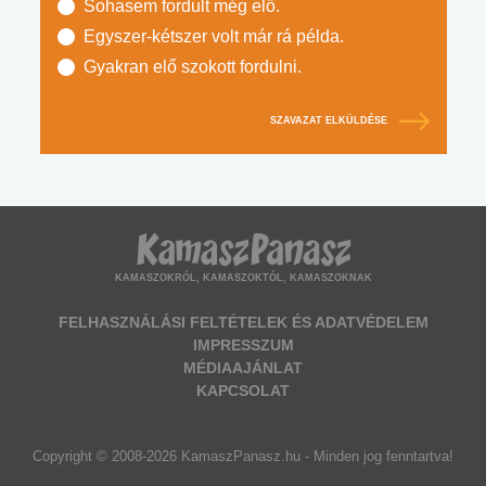
Sohasem fordult még elő.
Egyszer-kétszer volt már rá példa.
Gyakran elő szokott fordulni.
SZAVAZAT ELKÜLDÉSE
KAMASZOKRÓL, KAMASZOKTÓL, KAMASZOKNAK
FELHASZNÁLÁSI FELTÉTELEK ÉS ADATVÉDELEM
IMPRESSZUM
MÉDIAAJÁNLAT
KAPCSOLAT
Copyright © 2008-2026 KamaszPanasz.hu - Minden jog fenntartva!