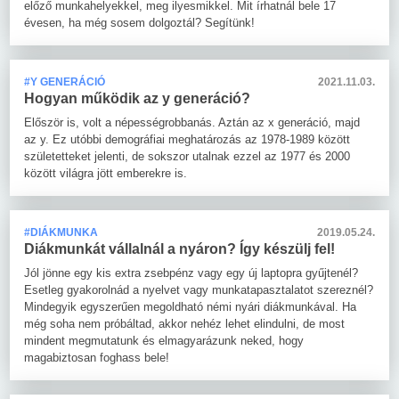
előző munkahelyekkel, meg ilyesmikkel. Mit írhatnál bele 17
évesen, ha még sosem dolgoztál? Segítünk!
#Y GENERÁCIÓ
2021.11.03.
Hogyan működik az y generáció?
Először is, volt a népességrobbanás. Aztán az x generáció, majd
az y. Ez utóbbi demográfiai meghatározás az 1978-1989 között
születetteket jelenti, de sokszor utalnak ezzel az 1977 és 2000
között világra jött emberekre is.
#DIÁKMUNKA
2019.05.24.
Diákmunkát vállalnál a nyáron? Így készülj fel!
Jól jönne egy kis extra zsebpénz vagy egy új laptopra gyűjtenél?
Esetleg gyakorolnád a nyelvet vagy munkatapasztalatot szereznél?
Mindegyik egyszerűen megoldható némi nyári diákmunkával. Ha
még soha nem próbáltad, akkor nehéz lehet elindulni, de most
mindent megmutatunk és elmagyarázunk neked, hogy
magabiztosan foghass bele!