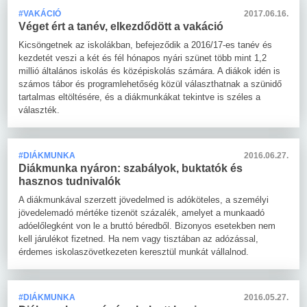
#VAKÁCIÓ
2017.06.16.
Véget ért a tanév, elkezdődött a vakáció
Kicsöngetnek az iskolákban, befejeződik a 2016/17-es tanév és
kezdetét veszi a két és fél hónapos nyári szünet több mint 1,2
millió általános iskolás és középiskolás számára. A diákok idén is
számos tábor és programlehetőség közül választhatnak a szünidő
tartalmas eltöltésére, és a diákmunkákat tekintve is széles a
választék.
#DIÁKMUNKA
2016.06.27.
Diákmunka nyáron: szabályok, buktatók és
hasznos tudnivalók
A diákmunkával szerzett jövedelmed is adóköteles, a személyi
jövedelemadó mértéke tizenöt százalék, amelyet a munkaadó
adóelőlegként von le a bruttó béredből. Bizonyos esetekben nem
kell járulékot fizetned. Ha nem vagy tisztában az adózással,
érdemes iskolaszövetkezeten keresztül munkát vállalnod.
#DIÁKMUNKA
2016.05.27.