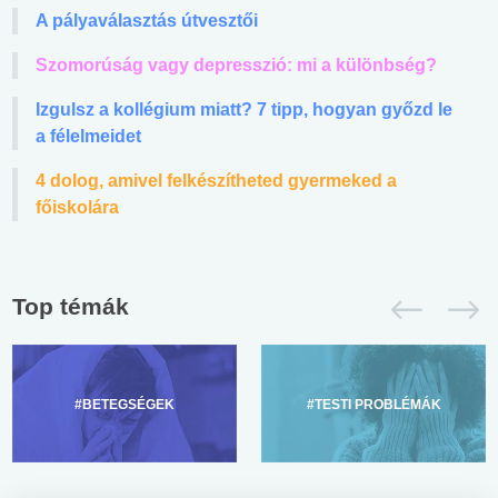
A pályaválasztás útvesztői
Szomorúság vagy depresszió: mi a különbség?
Izgulsz a kollégium miatt? 7 tipp, hogyan győzd le
a félelmeidet
4 dolog, amivel felkészítheted gyermeked a
főiskolára
Top témák
#BETEGSÉGEK
#TESTI PROBLÉMÁK