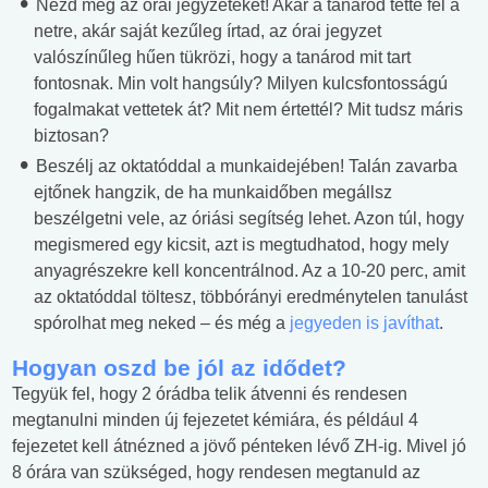
Nézd meg az órai jegyzeteket! Akár a tanárod tette fel a
netre, akár saját kezűleg írtad, az órai jegyzet
valószínűleg hűen tükrözi, hogy a tanárod mit tart
fontosnak. Min volt hangsúly? Milyen kulcsfontosságú
fogalmakat vettetek át? Mit nem értettél? Mit tudsz máris
biztosan?
Beszélj az oktatóddal a munkaidejében! Talán zavarba
ejtőnek hangzik, de ha munkaidőben megállsz
beszélgetni vele, az óriási segítség lehet. Azon túl, hogy
megismered egy kicsit, azt is megtudhatod, hogy mely
anyagrészekre kell koncentrálnod. Az a 10-20 perc, amit
az oktatóddal töltesz, többórányi eredménytelen tanulást
spórolhat meg neked – és még a
jegyeden is javíthat
.
Hogyan oszd be jól az idődet?
Tegyük fel, hogy 2 órádba telik átvenni és rendesen
megtanulni minden új fejezetet kémiára, és például 4
fejezetet kell átnézned a jövő pénteken lévő ZH-ig. Mivel jó
8 órára van szükséged, hogy rendesen megtanuld az