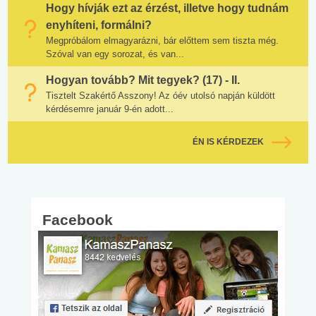
Hogy hívják ezt az érzést, illetve hogy tudnám
enyhíteni, formálni?
Megpróbálom elmagyarázni, bár előttem sem tiszta még.
Szóval van egy sorozat, és van...
Hogyan tovább? Mit tegyek? (17) - II.
Tisztelt Szakértő Asszony! Az óév utolsó napján küldött
kérdésemre január 9-én adott...
ÉN IS KÉRDEZEK
Facebook