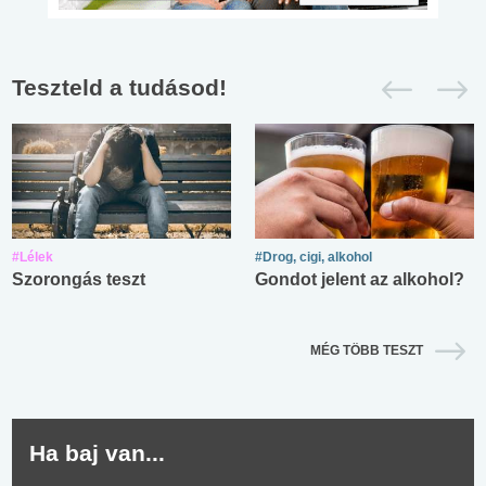
Teszteld a tudásod!
#Lélek
#Drog, cigi, alkohol
Szorongás teszt
Gondot jelent az alkohol?
MÉG TÖBB TESZT
Ha baj van...