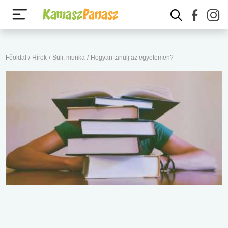
Főoldal
/
Hírek
/
Suli, munka
/
Hogyan tanulj az egyetemen?