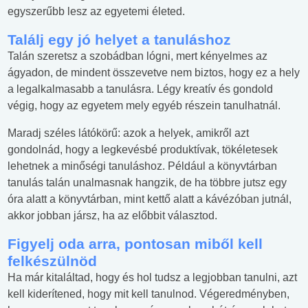
egyszerűbb lesz az egyetemi életed.
Találj egy jó helyet a tanuláshoz
Talán szeretsz a szobádban lógni, mert kényelmes az
ágyadon, de mindent összevetve nem biztos, hogy ez a hely
a legalkalmasabb a tanulásra. Légy kreatív és gondold
végig, hogy az egyetem mely egyéb részein tanulhatnál.
Maradj széles látókörű: azok a helyek, amikről azt
gondolnád, hogy a legkevésbé produktívak, tökéletesek
lehetnek a minőségi tanuláshoz. Például a könyvtárban
tanulás talán unalmasnak hangzik, de ha többre jutsz egy
óra alatt a könyvtárban, mint kettő alatt a kávézóban jutnál,
akkor jobban jársz, ha az előbbit választod.
Figyelj oda arra, pontosan miből kell
felkészülnöd
Ha már kitaláltad, hogy és hol tudsz a legjobban tanulni, azt
kell kiderítened, hogy mit kell tanulnod. Végeredményben,