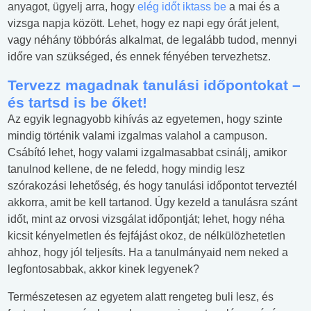
anyagot, ügyelj arra, hogy
elég időt iktass be
a mai és a
vizsga napja között. Lehet, hogy ez napi egy órát jelent,
vagy néhány többórás alkalmat, de legalább tudod, mennyi
időre van szükséged, és ennek fényében tervezhetsz.
Tervezz magadnak tanulási időpontokat –
és tartsd is be őket!
Az egyik legnagyobb kihívás az egyetemen, hogy szinte
mindig történik valami izgalmas valahol a campuson.
Csábító lehet, hogy valami izgalmasabbat csinálj, amikor
tanulnod kellene, de ne feledd, hogy mindig lesz
szórakozási lehetőség, és hogy tanulási időpontot terveztél
akkorra, amit be kell tartanod. Úgy kezeld a tanulásra szánt
időt, mint az orvosi vizsgálat időpontját; lehet, hogy néha
kicsit kényelmetlen és fejfájást okoz, de nélkülözhetetlen
ahhoz, hogy jól teljesíts. Ha a tanulmányaid nem neked a
legfontosabbak, akkor kinek legyenek?
Természetesen az egyetem alatt rengeteg buli lesz, és