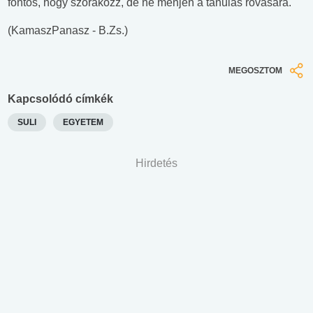
fontos, hogy szórakozz, de ne menjen a tanulás rovására.
(KamaszPanasz - B.Zs.)
MEGOSZTOM
Kapcsolódó címkék
SULI
EGYETEM
Hirdetés