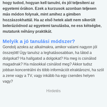
hogy tudod, hogyan kell tanulni, és jól teljesíteni az
egyetemi órákon. Ezek a kurzusok azonban teljesen
más módon folynak, mint amihez a gimiben
hozzászokhattál. Ha az első hetek alatt nem sikerült
belerázódnod az egyetemi tanulásba, ne ess kétségbe,
mutatunk néhány praktikát.
Melyik a jó tanulási módszer?
Gondolj azokra az alkalmakra, amikor valami nagyon jól
összejött! Úgy tanulsz a leghatásosabban, ha látod a
dolgokat? Ha hallgatod a dolgokat? Ha meg is csinálod
magadnak? Ha másokkal csinálod meg? Akkor tudsz
jobban koncentrálni és több információt elraktározni, ha szól
a zene vagy a TV, vagy inkább ha egy csendes helyen
vagy?
Hirdetés