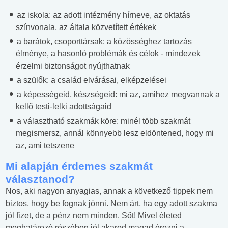
az iskola: az adott intézmény hírneve, az oktatás
színvonala, az általa közvetített értékek
a barátok, csoporttársak: a közösséghez tartozás
élménye, a hasonló problémák és célok - mindezek
érzelmi biztonságot nyújthatnak
a szülők: a család elvárásai, elképzelései
a képességeid, készségeid: mi az, amihez megvannak a
kellő testi-lelki adottságaid
a választható szakmák köre: minél több szakmát
megismersz, annál könnyebb lesz eldöntened, hogy mi
az, ami tetszene
Mi alapján érdemes szakmát
választanod?
Nos, aki nagyon anyagias, annak a következő tippek nem
biztos, hogy be fognak jönni. Nem árt, ha egy adott szakma
jól fizet, de a pénz nem minden. Sőt! Mivel életed
meghatározó részében jól akarod magad érezni a