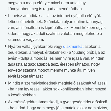
megvan a maga előnye: mivel nem untat, így
könnyebben meg is ragad a memóriádban.
Lehetsz autodidakta is! - az internet nyújtotta előnyök
felbecsülhetetlenek. Számtalan olyan online tananyag
van, amit önállóan is kipróbálhatsz. Menet közben úgyis
kiderül, hogy az adott szakma valóban megfelelne-e a
számodra vagy sem.
Nyáron vállalj gyakornoki vagy
diákmunkát
azokon a
területeken, amelyek érdekelnek! - a “puding próbája az
evés” - tartja a mondás, és mennyire igaza van. Minden
tapasztalat gazdagabbá tesz, élesben láthatod, hogy
egy-egy szakma mögött mennyi munka áll, milyen
elvárásokat támaszt.
Mindig a személyiségednek megfelelő szakmát válassz!
- ha nem így teszel, akkor sok konfliktusban lehet részed
a későbbiekben.
Az erősségeidre támaszkodj, a gyengeségeidet erősítsd!
- ha tudod, hogy nem megy jól a matek, akkor nem biztos,