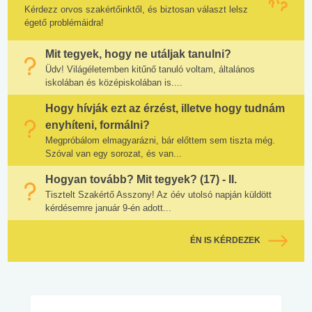
Kérdezz orvos szakértőinktől, és biztosan választ lelsz
égető problémáidra!
Mit tegyek, hogy ne utáljak tanulni?
Üdv! Világéletemben kitűnő tanuló voltam, általános
iskolában és középiskolában is....
Hogy hívják ezt az érzést, illetve hogy tudnám
enyhíteni, formálni?
Megpróbálom elmagyarázni, bár előttem sem tiszta még.
Szóval van egy sorozat, és van...
Hogyan tovább? Mit tegyek? (17) - II.
Tisztelt Szakértő Asszony! Az óév utolsó napján küldött
kérdésemre január 9-én adott...
ÉN IS KÉRDEZEK