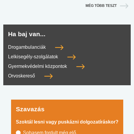
MÉG TÖBB TESZT
Ha baj van...
Drogambulanciák
Lelkisegély-szolgálatok
Gyermekvédelmi központok
Orvoskereső
Szavazás
Szoktál lesni vagy puskázni dolgozatíráskor?
Sohasem fordult még elő.