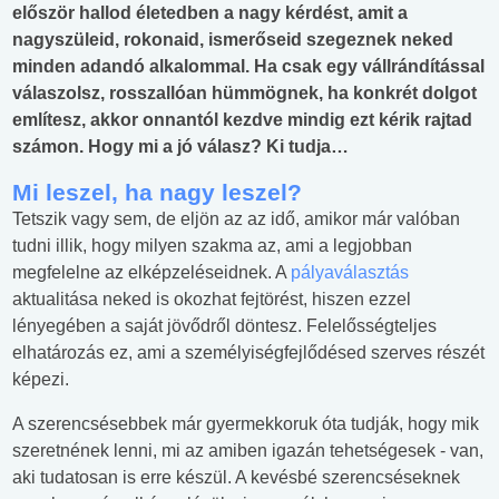
először hallod életedben a nagy kérdést, amit a
nagyszüleid, rokonaid, ismerőseid szegeznek neked
minden adandó alkalommal. Ha csak egy vállrándítással
válaszolsz, rosszallóan hümmögnek, ha konkrét dolgot
említesz, akkor onnantól kezdve mindig ezt kérik rajtad
számon. Hogy mi a jó válasz? Ki tudja…
Mi leszel, ha nagy leszel?
Tetszik vagy sem, de eljön az az idő, amikor már valóban
tudni illik, hogy milyen szakma az, ami a legjobban
megfelelne az elképzeléseidnek. A
pályaválasztás
aktualitása neked is okozhat fejtörést, hiszen ezzel
lényegében a saját jövődről döntesz. Felelősségteljes
elhatározás ez, ami a személyiségfejlődésed szerves részét
képezi.
A szerencsésebbek már gyermekkoruk óta tudják, hogy mik
szeretnének lenni, mi az amiben igazán tehetségesek - van,
aki tudatosan is erre készül. A kevésbé szerencséseknek