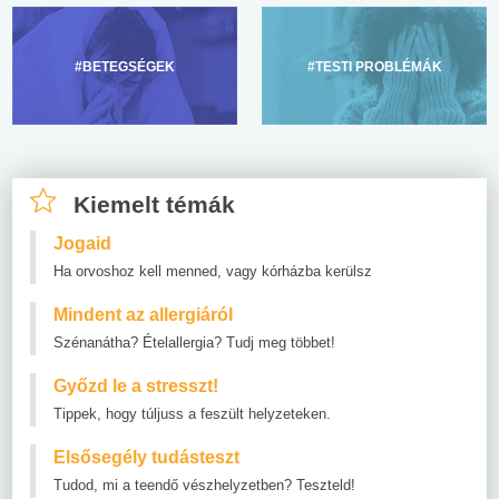
#BETEGSÉGEK
#TESTI PROBLÉMÁK
Kiemelt témák
Jogaid
Ha orvoshoz kell menned, vagy kórházba kerülsz
Mindent az allergiáról
Szénanátha? Ételallergia? Tudj meg többet!
Győzd le a stresszt!
Tippek, hogy túljuss a feszült helyzeteken.
Elsősegély tudásteszt
Tudod, mi a teendő vészhelyzetben? Teszteld!