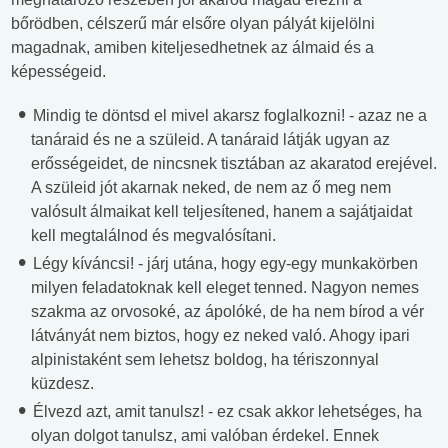
bőrödben, célszerű már elsőre olyan pályát kijelölni
magadnak, amiben kiteljesedhetnek az álmaid és a
képességeid.
Mindig te döntsd el mivel akarsz foglalkozni! - azaz ne a
tanáraid és ne a szüleid. A tanáraid látják ugyan az
erősségeidet, de nincsnek tisztában az akaratod erejével.
A szüleid jót akarnak neked, de nem az ő meg nem
valósult álmaikat kell teljesítened, hanem a sajátjaidat
kell megtalálnod és megvalósítani.
Légy kíváncsi! - járj utána, hogy egy-egy munkakörben
milyen feladatoknak kell eleget tenned. Nagyon nemes
szakma az orvosoké, az ápolóké, de ha nem bírod a vér
látványát nem biztos, hogy ez neked való. Ahogy ipari
alpinistaként sem lehetsz boldog, ha tériszonnyal
küzdesz.
Élvezd azt, amit tanulsz! - ez csak akkor lehetséges, ha
olyan dolgot tanulsz, ami valóban érdekel. Ennek