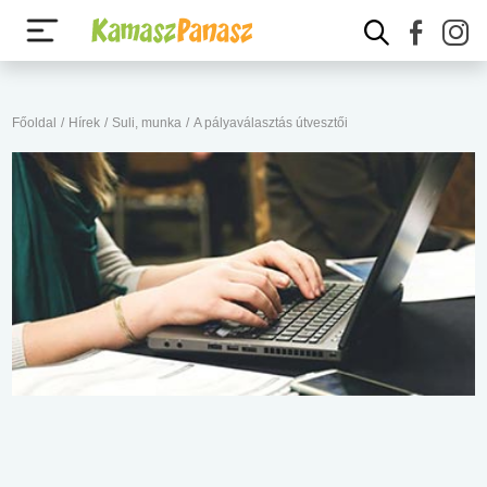
Főoldal
/
Hírek
/
Suli, munka
/
A pályaválasztás útvesztői