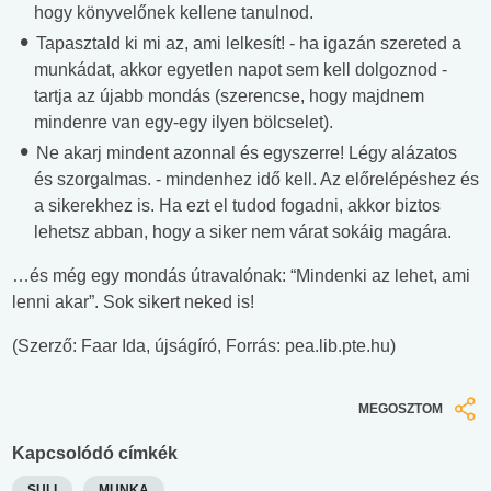
hogy könyvelőnek kellene tanulnod.
Tapasztald ki mi az, ami lelkesít! - ha igazán szereted a
munkádat, akkor egyetlen napot sem kell dolgoznod -
tartja az újabb mondás (szerencse, hogy majdnem
mindenre van egy-egy ilyen bölcselet).
Ne akarj mindent azonnal és egyszerre! Légy alázatos
és szorgalmas. - mindenhez idő kell. Az előrelépéshez és
a sikerekhez is. Ha ezt el tudod fogadni, akkor biztos
lehetsz abban, hogy a siker nem várat sokáig magára.
…és még egy mondás útravalónak: “Mindenki az lehet, ami
lenni akar”. Sok sikert neked is!
(Szerző: Faar Ida, újságíró, Forrás: pea.lib.pte.hu)
MEGOSZTOM
Kapcsolódó címkék
SULI
MUNKA