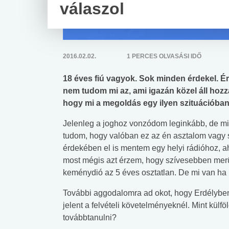
válaszol
2016.02.02.
1 PERCES OLVASÁSI IDŐ
18 éves fiú vagyok. Sok minden érdekel. É
nem tudom mi az, ami igazán közel áll hozz
hogy mi a megoldás egy ilyen szituációba
Jelenleg a joghoz vonzódom leginkább, de miv
tudom, hogy valóban ez az én asztalom vagy 
érdekében el is mentem egy helyi rádióhoz, aho
most mégis azt érzem, hogy szívesebben merüln
keménydió az 5 éves osztatlan. De mi van h
További aggodalomra ad okot, hogy Erdélyben 
jelent a felvételi követelményeknél. Mint kü
továbbtanulni?