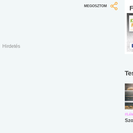
MEGOSZTOM
Hirdetés
Te
#Suli, munka
#Suli, munka
#Lél
Angol középfokú
Internet-függőség
Szo
nyelvvizsga teszt -
teszt