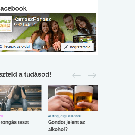
Facebook
szteld a tudásod!
ek
#Drog, cigi, alkohol
#Zöldövezet
rongás teszt
Gondot jelent az
Mekkora az ö
alkohol?
lábnyomod?