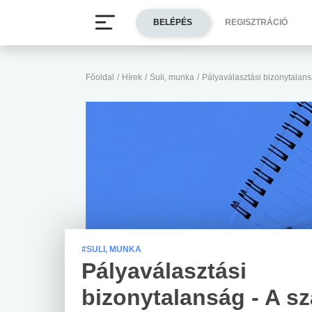
BELÉPÉS
REGISZTRÁCIÓ
Főoldal
/
Hírek
/
Suli, munka
/
Pályaválasztási bizonytalans
#SULI, MUNKA
Pályaválasztási
bizonytalanság - A sz