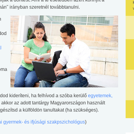
án" irányban szeretnél továbbtanulni.
n
udod
l
loma
d kideríteni, ha felhívod a szóba kerülő
egyetemek,
 akkor az adott tantárgy Magyarországon használt
egészítsd a külföldön tanultakat (ha szükséges).
kai gyermek- és ifjúsági szakpszichológus
)