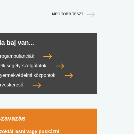
MÉG TÖBB TESZT
a baj van...
rogambulanciák
elkisegély-szolgálatok
yermekvédelmi központok
rvoskereső
Szavazás
zoktál lesni vagy puskázni