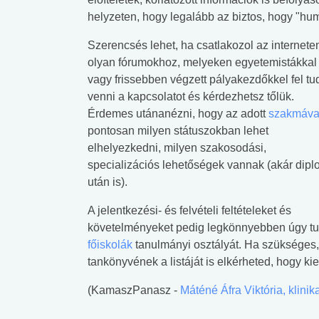
helyzeten, hogy legalább az biztos, hogy "hum
Szerencsés lehet, ha csatlakozol az internete
olyan fórumokhoz, melyeken egyetemistákkal
vagy frissebben végzett pályakezdőkkel fel t
venni a kapcsolatot és kérdezhetsz tőlük.
Érdemes utánanézni, hogy az adott
szakmáva
pontosan milyen státuszokban lehet
elhelyezkedni, milyen szakosodási,
specializációs lehetőségek vannak (akár dip
után is).
A jelentkezési- és felvételi feltételeket és
követelményeket pedig legkönnyebben úgy tudo
főiskolák
tanulmányi osztályát. Ha szükséges,
tankönyvének a listáját is elkérheted, hogy ki
(KamaszPanasz -
Máténé Áfra Viktória, klini