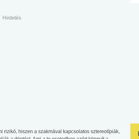
Hirdetés
rizikó, hiszen a szakmával kapcsolatos sztereotípiák,
solják a döntést. Ami a te esetedben azért könnyít a