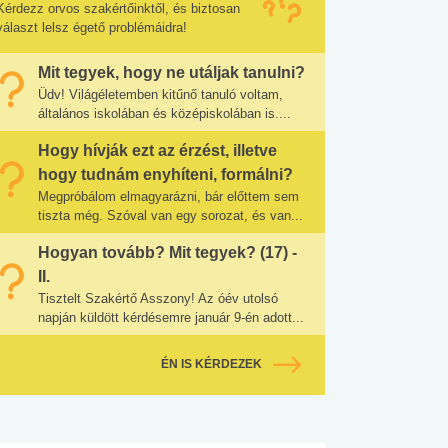
Kérdezz orvos szakértőinktől, és biztosan
választ lelsz égető problémáidra!
Mit tegyek, hogy ne utáljak tanulni?
Üdv! Világéletemben kitűnő tanuló voltam,
általános iskolában és középiskolában is....
Hogy hívják ezt az érzést, illetve
hogy tudnám enyhíteni, formálni?
Megpróbálom elmagyarázni, bár előttem sem
tiszta még. Szóval van egy sorozat, és van...
Hogyan tovább? Mit tegyek? (17) -
II.
Tisztelt Szakértő Asszony! Az óév utolsó
napján küldött kérdésemre január 9-én adott...
ÉN IS KÉRDEZEK