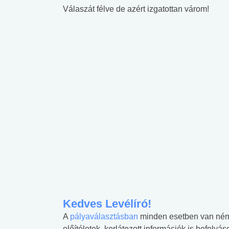
Válaszát félve de azért izgatottan várom!
Kedves Levélíró!
A
pályaválasztásban
minden esetben van némi 
előítéletek, korlátozott információk is befolyá