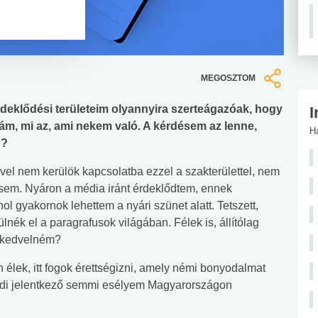
MEGOSZTOM
rdeklődési területeim olyannyira szerteágazóak, hogy
I
ám, mi az, ami nekem való. A kérdésem az lenne,
H
n?
el nem kerülök kapcsolatba ezzel a szakterülettel, nem
sem. Nyáron a média iránt érdeklődtem, ennek
l gyakornok lehettem a nyári szünet alatt. Tetszett,
ék el a paragrafusok világában. Félek is, állítólag
a kedvelném?
élek, itt fogok érettségizni, amely némi bonyodalmat
lföldi jelentkező semmi esélyem Magyarországon