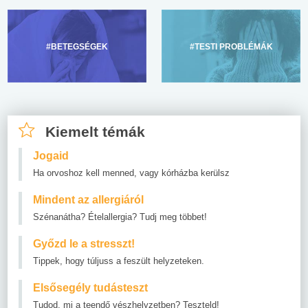
#BETEGSÉGEK
#TESTI PROBLÉMÁK
Kiemelt témák
Jogaid
Ha orvoshoz kell menned, vagy kórházba kerülsz
Mindent az allergiáról
Szénanátha? Ételallergia? Tudj meg többet!
Győzd le a stresszt!
Tippek, hogy túljuss a feszült helyzeteken.
Elsősegély tudásteszt
Tudod, mi a teendő vészhelyzetben? Teszteld!