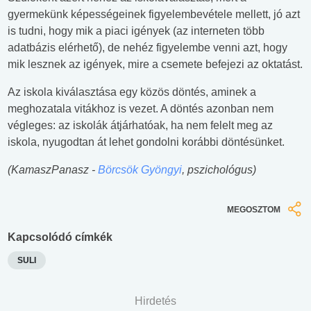
gyermekünk képességeinek figyelembevétele mellett, jó azt
is tudni, hogy mik a piaci igények (az interneten több
adatbázis elérhető), de nehéz figyelembe venni azt, hogy
mik lesznek az igények, mire a csemete befejezi az oktatást.
Az iskola kiválasztása egy közös döntés, aminek a
meghozatala vitákhoz is vezet. A döntés azonban nem
végleges: az iskolák átjárhatóak, ha nem felelt meg az
iskola, nyugodtan át lehet gondolni korábbi döntésünket.
(KamaszPanasz -
Börcsök Gyöngyi
, pszichológus)
MEGOSZTOM
Kapcsolódó címkék
SULI
Hirdetés