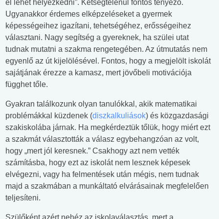
el lehet helyezkedni”. Kétségtelenül fontos tényező.
Ugyanakkor érdemes elképzeléseket a gyermek
képességeihez igazítani, tehetségéhez, erősségeihez
választani. Nagy segítség a gyereknek, ha szülei utat
tudnak mutatni a szakma rengetegében. Az útmutatás nem
egyenlő az út kijelölésével. Fontos, hogy a megjelölt iskolát
sajátjának érezze a kamasz, mert jövőbeli motivációja
függhet tőle.
Gyakran találkozunk olyan tanulókkal, akik matematikai
problémákkal küzdenek (
diszkalkuliások
) és közgazdasági
szakiskolába járnak. Ha megkérdeztük tőlük, hogy miért ezt
a szakmát választották a válasz egybehangzóan az volt,
hogy „mert jól keresnek.” Csakhogy azt nem vették
számításba, hogy ezt az iskolát nem lesznek képesek
elvégezni, vagy ha felmentések után mégis, nem tudnak
majd a szakmában a munkáltató elvárásainak megfelelően
teljesíteni.
Szülőként azért nehéz az iskolaválasztás, mert a