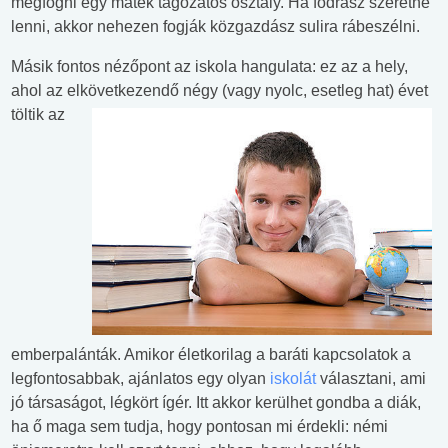
megfogni egy matek tagozatos osztály. Ha fodrász szeretne
lenni, akkor nehezen fogják közgazdász sulira rábeszélni.
Másik fontos nézőpont az iskola hangulata: ez az a hely,
ahol az elkövetkezendő négy (vagy nyolc, esetleg hat) évet
töltik az
emberpalánták. Amikor életkorilag a baráti kapcsolatok a
legfontosabbak, ajánlatos egy olyan
iskolát
választani, ami
jó társaságot, légkört ígér. Itt akkor kerülhet gondba a diák,
ha ő maga sem tudja, hogy pontosan mi érdekli: némi