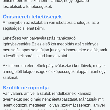
önismeretre kell szert tenni, ahhoz, hogy legalább
leszűkítsük a lehetőségeket.
Önismereti lehetőségek
Amennyiben az iskolában van iskolapszichológus, az ő
segítségét is lehet kérni.
Lehetőség van pályaválasztási tanácsadó
igénybevételére.Ez ez első két megoldás azért előnyös,
mert saját tapasztalat útján jut olyan ismeretekre a diák, amit
a későbbiek során is tud kamatozatni.
Az interneten elérhetőek pályaválasztási kérdőívek, melyek
a megjelölt tulajdonságok és képességek alapján ajánl egy
szakmát.
Szülők nézőpontja
Van valami, amivel a szülők rendelkeznek, kamasz
gyermekük pedig még nem: élettapasztalat. Már tudják mit
jelent dogozni, megfelelni, olyan „szakmát szerezni, amivel