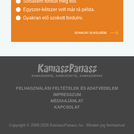
Sohasem fordult még elő.
Egyszer-kétszer volt már rá példa.
Gyakran elő szokott fordulni.
SZAVAZAT ELKÜLDÉSE
KAMASZOKRÓL, KAMASZOKTÓL, KAMASZOKNAK
FELHASZNÁLÁSI FELTÉTELEK ÉS ADATVÉDELEM
IMPRESSZUM
MÉDIAAJÁNLAT
KAPCSOLAT
Copyright © 2008-2026 KamaszPanasz.hu - Minden jog fenntartva!