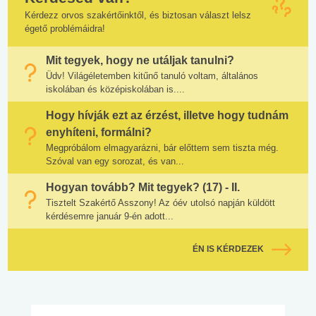
Kérdezz orvos szakértőinktől, és biztosan választ lelsz
égető problémáidra!
Mit tegyek, hogy ne utáljak tanulni?
Üdv! Világéletemben kitűnő tanuló voltam, általános
iskolában és középiskolában is....
Hogy hívják ezt az érzést, illetve hogy tudnám
enyhíteni, formálni?
Megpróbálom elmagyarázni, bár előttem sem tiszta még.
Szóval van egy sorozat, és van...
Hogyan tovább? Mit tegyek? (17) - II.
Tisztelt Szakértő Asszony! Az óév utolsó napján küldött
kérdésemre január 9-én adott...
ÉN IS KÉRDEZEK