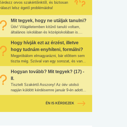
Kérdezz orvos szakértőinktől, és biztosan
választ lelsz égető problémáidra!
Mit tegyek, hogy ne utáljak tanulni?
Üdv! Világéletemben kitűnő tanuló voltam,
általános iskolában és középiskolában is....
Hogy hívják ezt az érzést, illetve
hogy tudnám enyhíteni, formálni?
Megpróbálom elmagyarázni, bár előttem sem
tiszta még. Szóval van egy sorozat, és van...
Hogyan tovább? Mit tegyek? (17) -
II.
Tisztelt Szakértő Asszony! Az óév utolsó
napján küldött kérdésemre január 9-én adott...
ÉN IS KÉRDEZEK