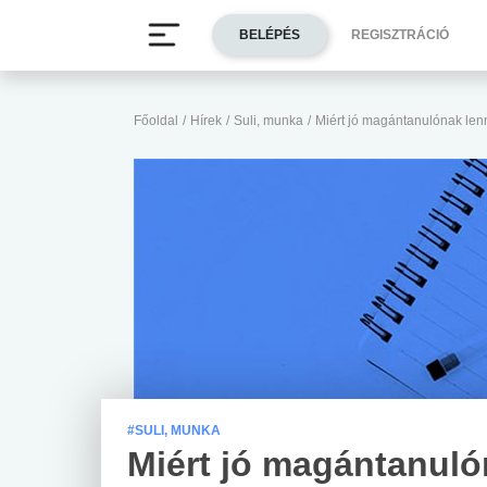
BELÉPÉS
REGISZTRÁCIÓ
Főoldal
/
Hírek
/
Suli, munka
/
Miért jó magántanulónak len
#SULI, MUNKA
Miért jó magántanul