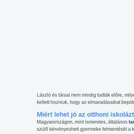
László és társai nem mindig tudták előre, mil
kellett hozniuk, hogy az elmaradásaikat bepóto
Miért lehet jó az otthoni iskoláz
Magyarországon, mint ismeretes, általános
ta
szülő kérvényezheti gyermeke felmentését a kö