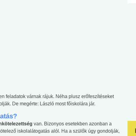
yen feladatok várnak rájuk. Néha plusz erőfeszítéseket
lják. De megérte: László most főiskolára jár.
tatás?
nkötelezettség
van. Bizonyos esetekben azonban a
telező iskolalátogatás alól. Ha a szülők úgy gondolják,