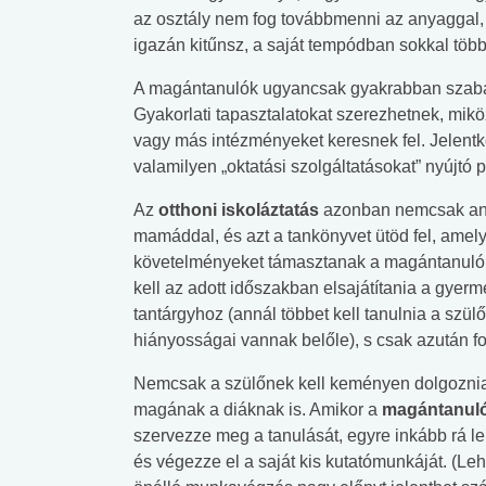
az osztály nem fog továbbmenni az anyaggal,
igazán kitűnsz, a saját tempódban sokkal többe
A magántanulók ugyancsak gyakrabban szabadul
Gyakorlati tapasztalatokat szerezhetnek, mi
vagy más intézményeket keresnek fel. Jelent
valamilyen „oktatási szolgáltatásokat” nyújtó
Az
otthoni iskoláztatás
azonban nemcsak anny
mamáddal, és azt a tankönyvet ütöd fel, amel
követelményeket támasztanak a magántanulókka
kell az adott időszakban elsajátítania a gyer
tantárgyhoz (annál többet kell tanulnia a szü
hiányosságai vannak belőle), s csak azután f
Nemcsak a szülőnek kell keményen dolgoznia,
magának a diáknak is. Amikor a
magántanul
 alkohol
#Zöldövezet
#Betegségek
szervezze meg a tanulását, egyre inkább rá l
lent az
Mekkora az ökológiai
Elsősegély
és végezze el a saját kis kutatómunkáját. (Leh
lábnyomod?
tudásteszt