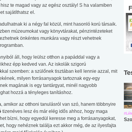
 hisz te magad vagy az egész osztály! S ha valamiben
t sajátíthatsz el.
hatnak ki a négy fal közül, mint hasonló korú társaik.
közben múzeumokat vagy könyvtárakat, pénzintézeteket
kezhetnek önkéntes munkára vagy részt vehetnek
 programban.
iból áll, hogy leülsz otthon a papáddal vagy a
yikhez épp kedved van. Az iskolák szigorú
l szemben: a szülőnek tisztában kell lennie azzal, mit
Te
mekének, milyen forrásanyagok tartoznak egy-egy
lőnek magának is egy tantárgyat, minél nagyobb
oghat hozzá a tényleges tanításhoz.
 amikor az otthoni tanulásról van szó, hanem többnyire
ó
tizenéves lesz és már elég idős ahhoz, hogy maga
#Suli, munka
#Suli, munka
#Lél
ehet bízni, hogy egyedül keresse meg a forrásanyagokat,
Angol középfokú
Internet-függőség
Szo
et, hogy nehéznek találja ezt akkor még, de az ilyesfajta
nyelvvizsga teszt -
teszt