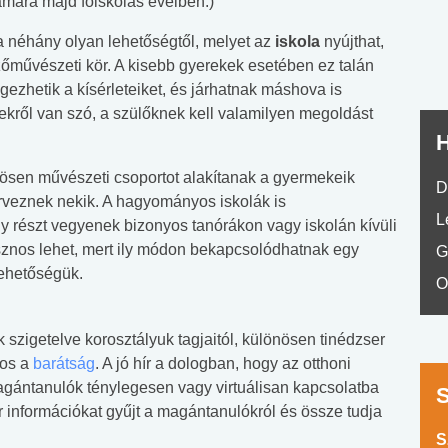
mára majd főiskolás éveiben.)
No.42
 néhány olyan lehetőségtől, melyet az
iskola
nyújthat,
zőművészeti kör. A kisebb gyerekek esetében ez talán
ezhetik a kísérleteiket, és járhatnak máshova is
kről van szó, a szülőknek kell valamilyen megoldást
H
ösen művészeti csoportot alakítanak a gyermekeik
D
rveznek nekik. A hagyományos iskolák is
L
 részt vegyenek bizonyos tanórákon vagy iskolán kívüli
asznos lehet, mert ily módon bekapcsolódhatnak egy
G
lehetőségük.
O
szigetelve korosztályuk tagjaitól, különösen tinédzser
tos a
barátság
. A jó hír a dologban, hogy az otthoni
agántanulók ténylegesen vagy virtuálisan kapcsolatba
 információkat gyűjt a magántanulókról és össze tudja
S