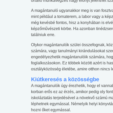
önálló munkavégzés nagy előnyt jelenthet szá
A magántanuló ugyanakkor meg is van fosztva
mint például a tornaterem, a labor vagy a kép
még kevésbé fontos, hisz a konyhában is elvég
képzőművészeti körbe. Ha azonban tinédzsere
találniuk erre.
Olykor magántanulók szülei összefognak, köz
számára, vagy tanulmányi kirándulásokat sze
engedélyezhetik magántanulóik számára, hogy
foglalkozásokon. Ez többek között azért is h
osztályközösség életébe, amire otthon nincs 
Kiútkeresés a közösségbe
A magántanulók úgy érezhetik, hogy el vannak 
korban erős ez az érzés, amikor pedig oly fon
iskoláztatás terjedésével a növekvő számú m
léphetnek egymással. Némelyik helyi könyvtár
hozni őket egymással.