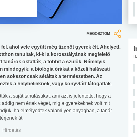
MEGOSZTOM
l, ahol vele együtt még tizenöt gyerek élt. Ahelyett,
I
thon tanultak, ki-ki a korosztályának megfelelő
H
 tanárok oktatták, a többit a szülők. Némelyik
mindegyik: a biológia órákat a közeli halászati
ten sokszor csak sétáltak a természetben. Az
eztek a helybelieknek, vagy könyvtárt látogattak.
k a saját tanulásukat, ami azt is jelentette, hogy a
 addig nem értek véget, míg a gyerekeknek volt mit
endjük, ha elmélyedtek valamilyen anyagban, a tanár
térjenek át.
Hirdetés