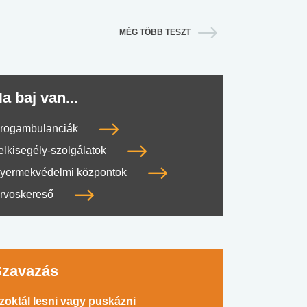
MÉG TÖBB TESZT
a baj van...
rogambulanciák
elkisegély-szolgálatok
yermekvédelmi központok
rvoskereső
Szavazás
zoktál lesni vagy puskázni