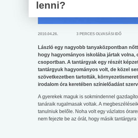
lenni?
2010.04.26.
3 PERCES OLVASÁSI IDŐ
László egy nagyobb tanyaközpontban nőtt fe
hogy hagyományos iskolába jártak volna, ot
csoportban. A tantárgyak egy részét képzett
tantárgyuk hagyományos volt, de közel sem 
szövetkezetben tartották, környezetismere
irodalom óra keretében színielőadást szerv
A gyerekek maguk is sokmindennel gazdagítottá
tanáraik rugalmasak voltak. A megbeszéléseik
tanulniuk belőle. Noha volt egy vázlatos órar
nem fejezte be az órát, hogy másik tantárgyra 