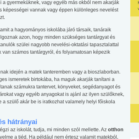
ani a gyermeküknek, vagy egyéb más okból nem akarják
eges képességei vannak vagy éppen különleges nevelést
zt.
 amit a hagyományos iskolába járó társaik, tanáraik
dolgoznak azon, hogy minden szükséges tantárgyat és
tanulók szülei nagyobb nevelési-oktatási tapasztalattal
ük van számos tantárgyról, és folyamatosan képezik
 annak idején a matek tanteremben vagy a bioszlaborban.
ges ismeretek birtokába, ha maguk akarják tanítani a
ítanak számukra tantervet, könyveket, segédanyagot és
árokat vagy egyéb anyagokat is ajánl az ilyen szülőknek,
 a szülő akár be is iratkozhat valamely helyi főiskola
és hátrányai
gzi az iskolát, tudja, mi minden szól mellette. Az
otthon
gyelme a tiéd. Ha például nem értesz valamit matekból,