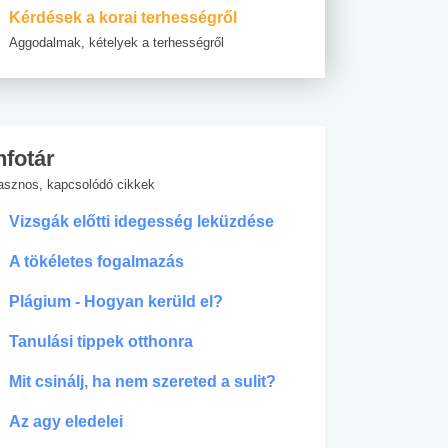
Kérdések a korai terhességről
Aggodalmak, kételyek a terhességről
nfotár
asznos, kapcsolódó cikkek
Vizsgák előtti idegesség leküzdése
A tökéletes fogalmazás
Plágium - Hogyan kerüld el?
Tanulási tippek otthonra
Mit csinálj, ha nem szereted a sulit?
Az agy eledelei