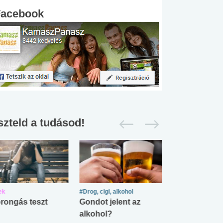
Facebook
szteld a tudásod!
ek
#Drog, cigi, alkohol
#Zöldövezet
rongás teszt
Gondot jelent az
Mekkora az ö
alkohol?
lábnyomod?