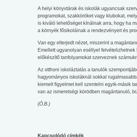
A helyi könyvtárak és iskolák ugyancsak szer
programokat, szakköröket vagy klubokat, mel
is kiváló lehetőséget kínálnak arra, hogy ha 
a környék fősikoláinak a rendezvényeit és prog
Van egy elterjedt nézet, miszerint a magántan
Emellett ugyanolyan eséllyel felvételizhetnek 
előkészítő tanfolyamokat szerveznek számukr
Az otthoni iskoláztatás a tanulók szempontjáb
hagyományos iskoláknál sokkal rugalmasabba
kiemelt figyelmet kell szentelni egyik-másik 
van az ismeretségi körödben magántanuló, biz
(Ő.B.)
Kapcsolódó címkék