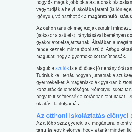
hogy ők maguk jobb oktatást tudnak biztosít
vagy tudják a helyi iskolába járatni (különl
igényel), választhatják a
magántanulói
státus
Az otthon tanulók meg tudják tanulni mindazt,
(sokszor a szüleik) irányításával keményen 
gyakorlatot elsajátítsanak. Általában a magán
rendelkeznek, mint a többi szülő. Átfogó kép
magukat, hogy a gyermekeiket taníthassák.
Maguk a
szülők
is eltöltöttek jó néhány órát
Tudniuk kell tehát, hogyan juthatnak a szüksé
gyermekeiket. A magániskolák gyakran biztos
konzultációs lehetőséget. Némelyik iskola tan
hogy felfrissíthessék a korábban tanultakat. De
oktatási tanfolyamára.
Az otthoni iskoláztatás előnyei 
Az a több száz gyerek, aki magántanulóként vé
tanulás
egyik előnye, hogy a tanár minden fi