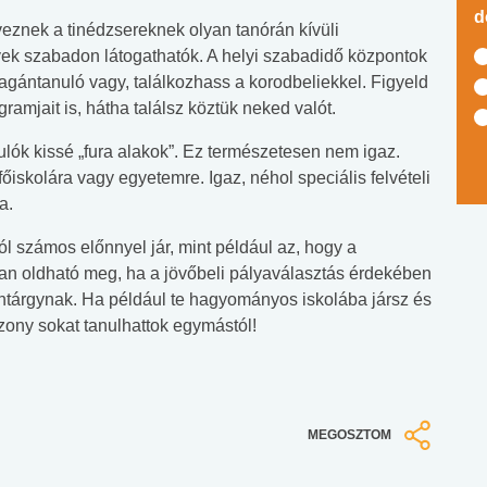
d
veznek a tinédzsereknek olyan tanórán kívüli
yek szabadon látogathatók. A helyi szabadidő központok
magántanuló vagy, találkozhass a korodbeliekkel. Figyeld
ramjait is, hátha találsz köztük neked valót.
ulók kissé „fura alakok”. Ez természetesen nem igaz.
főiskolára vagy egyetemre. Igaz, néhol speciális felvételi
a.
ól számos előnnyel jár, mint például az, hogy a
n oldható meg, ha a jövőbeli pályaválasztás érdekében
tantárgynak. Ha például te hagyományos iskolába jársz és
ony sokat tanulhattok egymástól!
MEGOSZTOM