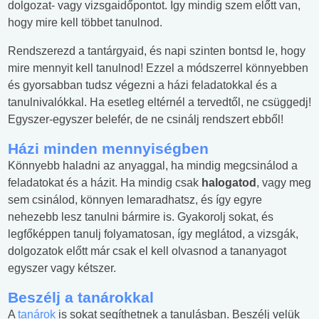
dolgozat- vagy vizsgaidőpontot. Így mindig szem előtt van,
hogy mire kell többet tanulnod.
Rendszerezd a tantárgyaid, és napi szinten bontsd le, hogy
mire mennyit kell tanulnod! Ezzel a módszerrel könnyebben
és gyorsabban tudsz végezni a házi feladatokkal és a
tanulnivalókkal. Ha esetleg eltérnél a tervedtől, ne csüggedj!
Egyszer-egyszer belefér, de ne csinálj rendszert ebből!
Házi minden mennyiségben
Könnyebb haladni az anyaggal, ha mindig megcsinálod a
feladatokat és a házit. Ha mindig csak
halogatod
, vagy meg
sem csinálod, könnyen lemaradhatsz, és így egyre
nehezebb lesz tanulni bármire is. Gyakorolj sokat, és
legfőképpen tanulj folyamatosan, így meglátod, a vizsgák,
dolgozatok előtt már csak el kell olvasnod a tananyagot
egyszer vagy kétszer.
Beszélj a tanárokkal
A
tanárok
is sokat segíthetnek a tanulásban. Beszélj velük