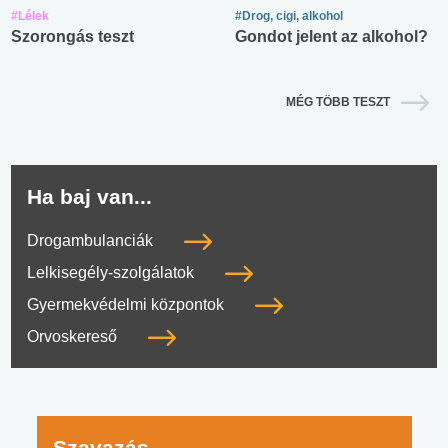
#Lélek
#Drog, cigi, alkohol
Szorongás teszt
Gondot jelent az alkohol?
MÉG TÖBB TESZT
Ha baj van...
Drogambulanciák
Lelkisegély-szolgálatok
Gyermekvédelmi központok
Orvoskereső
Szavazás