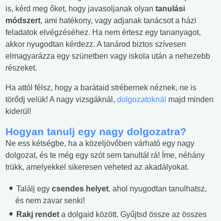
is, kérd meg őket, hogy javasoljanak olyan
tanulási
módszert
, ami hatékony, vagy adjanak tanácsot a házi
feladatok elvégzéséhez. Ha nem értesz egy tananyagot,
akkor nyugodtan kérdezz. A tanárod biztos szívesen
elmagyarázza egy szünetben vagy iskola után a nehezebb
részeket.
Ha attól félsz, hogy a barátaid strébernek néznek, ne is
törődj velük! A nagy vizsgáknál,
dolgozatoknál
majd minden
kiderül!
Hogyan tanulj egy nagy dolgozatra?
Ne ess kétségbe, ha a közeljövőben várható egy nagy
dolgozat, és te még egy szót sem tanultál rá! Íme, néhány
trükk, amelyekkel sikeresen veheted az akadályokat.
Találj egy
csendes helyet
, ahol nyugodtan tanulhatsz,
és nem zavar senki!
Rakj rendet
a dolgaid között. Gyűjtsd össze az összes