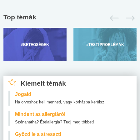
Top témák
#BETEGSÉGEK
#TESTI PROBLÉMÁK
Kiemelt témák
Jogaid
Ha orvoshoz kell menned, vagy kórházba kerülsz
Mindent az allergiáról
Szénanátha? Ételallergia? Tudj meg többet!
Győzd le a stresszt!