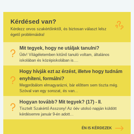
Kérdésed van?
Kérdezz orvos szakértőinktől, és biztosan választ lelsz
égető problémáidra!
Mit tegyek, hogy ne utáljak tanulni?
Üdv! Világéletemben kitűnő tanuló voltam, általános
iskolában és középiskolában is....
Hogy hívják ezt az érzést, illetve hogy tudnám
enyhíteni, formálni?
Megpróbálom elmagyarázni, bár előttem sem tiszta még.
Szóval van egy sorozat, és van...
Hogyan tovább? Mit tegyek? (17) - II.
Tisztelt Szakértő Asszony! Az óév utolsó napján küldött
kérdésemre január 9-én adott...
ÉN IS KÉRDEZEK