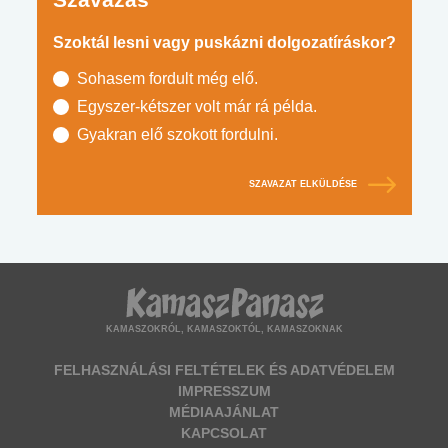
Szoktál lesni vagy puskázni dolgozatíráskor?
Sohasem fordult még elő.
Egyszer-kétszer volt már rá példa.
Gyakran elő szokott fordulni.
SZAVAZAT ELKÜLDÉSE
KAMASZOKRÓL, KAMASZOKTÓL, KAMASZOKNAK
FELHASZNÁLÁSI FELTÉTELEK ÉS ADATVÉDELEM
IMPRESSZUM
MÉDIAAJÁNLAT
KAPCSOLAT