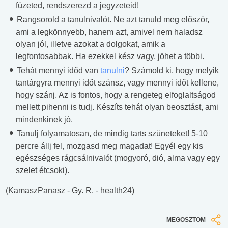
füzeted, rendszerezd a jegyzeteid!
Rangsorold a tanulnivalót. Ne azt tanuld meg először,
ami a legkönnyebb, hanem azt, amivel nem haladsz
olyan jól, illetve azokat a dolgokat, amik a
legfontosabbak. Ha ezekkel kész vagy, jöhet a többi.
Tehát mennyi időd van
tanulni
? Számold ki, hogy melyik
tantárgyra mennyi időt szánsz, vagy mennyi időt kellene,
hogy szánj. Az is fontos, hogy a rengeteg elfoglaltságod
mellett pihenni is tudj. Készíts tehát olyan beosztást, ami
mindenkinek jó.
Tanulj folyamatosan, de mindig tarts szüneteket! 5-10
percre állj fel, mozgasd meg magadat! Egyél egy kis
egészséges rágcsálnivalót (mogyoró, dió, alma vagy egy
szelet étcsoki).
(KamaszPanasz - Gy. R. - health24)
MEGOSZTOM