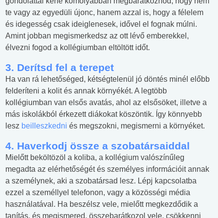
gondolattal kéne komolyabban megbarátkoznod, hogy nem
te vagy az egyedüli újonc, hanem azzal is, hogy a félelem
és idegesség csak ideiglenesek, idővel el fognak múlni.
Amint jobban megismerkedsz az ott lévő emberekkel,
élvezni fogod a kollégiumban eltöltött időt.
3. Derítsd fel a terepet
Ha van rá lehetőséged, kétségtelenül jó döntés minél előbb
felderíteni a kolit és annak környékét. A legtöbb
kollégiumban van elsős avatás, ahol az elsősöket, illetve a
más iskolákból érkezett diákokat köszöntik. Így könnyebb
lesz
beilleszkedni
és megszokni, megismerni a környéket.
4. Haverkodj össze a szobatársaiddal
Mielőtt beköltözöl a koliba, a kollégium valószínűleg
megadta az elérhetőségét és személyes információit annak
a személynek, aki a szobatársad lesz. Lépj kapcsolatba
ezzel a személlyel telefonon, vagy a közösségi média
használatával. Ha beszélsz vele, mielőtt megkezdődik a
tanítás, és megismered, összebarátkozol vele, csökkenni