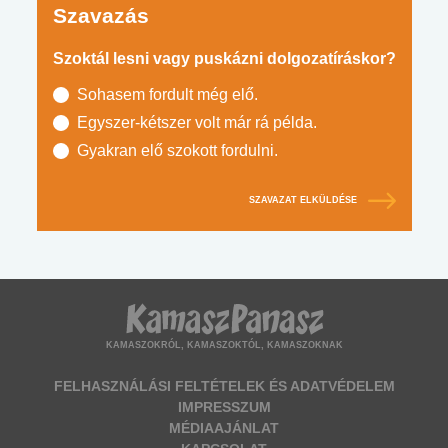
Szavazás
Szoktál lesni vagy puskázni dolgozatíráskor?
Sohasem fordult még elő.
Egyszer-kétszer volt már rá példa.
Gyakran elő szokott fordulni.
SZAVAZAT ELKÜLDÉSE
KAMASZOKRÓL, KAMASZOKTÓL, KAMASZOKNAK
FELHASZNÁLÁSI FELTÉTELEK ÉS ADATVÉDELEM
IMPRESSZUM
MÉDIAAJÁNLAT