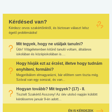
Kérdésed van?
Kérdezz orvos szakértőinktől, és biztosan választ lelsz
égető problémáidra!
Mit tegyek, hogy ne utáljak tanulni?
Üdv! Világéletemben kitűnő tanuló voltam, általános
iskolában és középiskolában is....
Hogy hívják ezt az érzést, illetve hogy tudnám
enyhíteni, formálni?
Megpróbálom elmagyarázni, bár előttem sem tiszta még.
Szóval van egy sorozat, és van...
Hogyan tovább? Mit tegyek? (17) - II.
Tisztelt Szakértő Asszony! Az óév utolsó napján küldött
kérdésemre január 9-én adott...
ÉN IS KÉRDEZEK