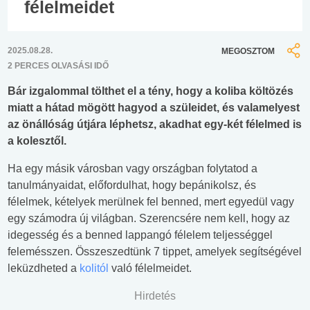
félelmeidet
2025.08.28.
MEGOSZTOM
2 PERCES OLVASÁSI IDŐ
Bár izgalommal tölthet el a tény, hogy a koliba költözés
miatt a hátad mögött hagyod a szüleidet, és valamelyest
az önállóság útjára léphetsz, akadhat egy-két félelmed is
a kolesztől.
Ha egy másik városban vagy országban folytatod a
tanulmányaidat, előfordulhat, hogy bepánikolsz, és
félelmek, kételyek merülnek fel benned, mert egyedül vagy
egy számodra új világban. Szerencsére nem kell, hogy az
idegesség és a benned lappangó félelem teljességgel
felemésszen. Összeszedtünk 7 tippet, amelyek segítségével
leküzdheted a
kolitól
való félelmeidet.
Hirdetés