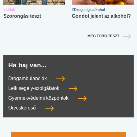
#Lélek
#Drog, cigi, alkohol
Szorongás teszt
Gondot jelent az alkohol?
MÉG TÖBB TESZT
Ha baj van...
Drogambulanciák
Lelkisegély-szolgálatok
Gyermekvédelmi központok
Orvoskereső