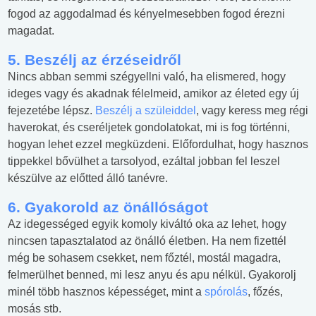
fogod az aggodalmad és kényelmesebben fogod érezni
magadat.
5. Beszélj az érzéseidről
Nincs abban semmi szégyellni való, ha elismered, hogy
ideges vagy és akadnak félelmeid, amikor az életed egy új
fejezetébe lépsz.
Beszélj a szüleiddel
, vagy keress meg régi
haverokat, és cseréljetek gondolatokat, mi is fog történni,
hogyan lehet ezzel megküzdeni. Előfordulhat, hogy hasznos
tippekkel bővülhet a tarsolyod, ezáltal jobban fel leszel
készülve az előtted álló tanévre.
6. Gyakorold az önállóságot
Az idegességed egyik komoly kiváltó oka az lehet, hogy
nincsen tapasztalatod az önálló életben. Ha nem fizettél
még be sohasem csekket, nem főztél, mostál magadra,
felmerülhet benned, mi lesz anyu és apu nélkül. Gyakorolj
minél több hasznos képességet, mint a
spórolás
, főzés,
mosás stb.