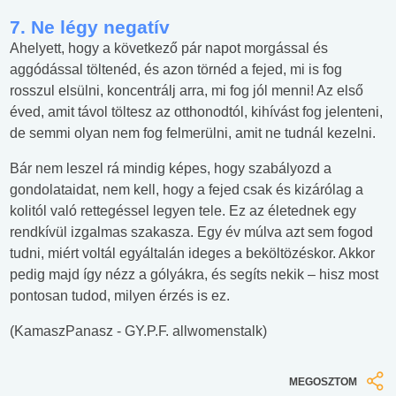
7. Ne légy negatív
Ahelyett, hogy a következő pár napot morgással és
aggódással töltenéd, és azon törnéd a fejed, mi is fog
rosszul elsülni, koncentrálj arra, mi fog jól menni! Az első
éved, amit távol töltesz az otthonodtól, kihívást fog jelenteni,
de semmi olyan nem fog felmerülni, amit ne tudnál kezelni.
Bár nem leszel rá mindig képes, hogy szabályozd a
gondolataidat, nem kell, hogy a fejed csak és kizárólag a
kolitól való rettegéssel legyen tele. Ez az életednek egy
rendkívül izgalmas szakasza. Egy év múlva azt sem fogod
tudni, miért voltál egyáltalán ideges a beköltözéskor. Akkor
pedig majd így nézz a gólyákra, és segíts nekik – hisz most
pontosan tudod, milyen érzés is ez.
(KamaszPanasz - GY.P.F. allwomenstalk)
MEGOSZTOM