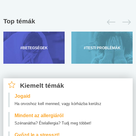
Top témák
#BETEGSÉGEK
#TESTI PROBLÉMÁK
Kiemelt témák
Jogaid
Ha orvoshoz kell menned, vagy kórházba kerülsz
Mindent az allergiáról
Szénanátha? Ételallergia? Tudj meg többet!
Győzd le a stresszt!