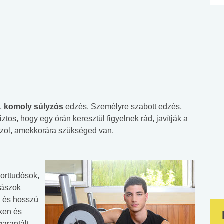
s,
komoly súlyzós
edzés. Személyre szabott edzés,
iztos, hogy egy órán keresztül figyelnek rád, javítják a
zol, amekkorára szükséged van.
porttudósok,
nászok
, és hosszú
ken és
arantált.