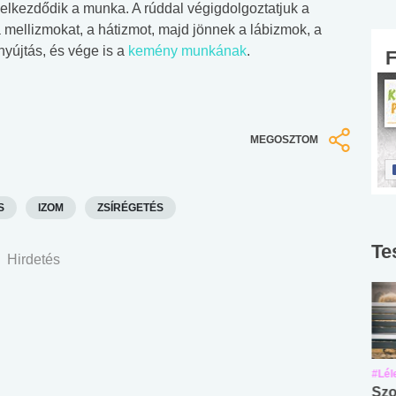
elkezdődik a munka. A rúddal végigdolgoztatjuk a
, a mellizmokat, a hátizmot, majd jönnek a lábizmok, a
nyújtás, és vége is a
kemény munkának
.
MEGOSZTOM
S
IZOM
ZSÍRÉGETÉS
Te
Hirdetés
#Suli, munka
#Suli, munka
#Lél
Angol középfokú
Internet-függőség
Szo