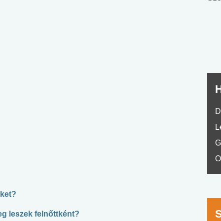
nyelvvizsga teszt -
teszt
No.42
H
D
L
G
O
nket?
eg leszek felnőttként?