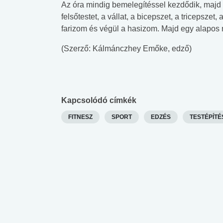
Az óra mindig bemelegítéssel kezdődik, majd 
felsőtestet, a vállat, a bicepszet, a tricepszet
farizom és végül a hasizom. Majd egy alapos 
(Szerző: Kálmánczhey Emőke, edző)
Kapcsolódó címkék
FITNESZ
SPORT
EDZÉS
TESTÉPÍTÉ
 alkohol
#Zöldövezet
#Betegségek
lent az
Mekkora az ökológiai
Elsősegély