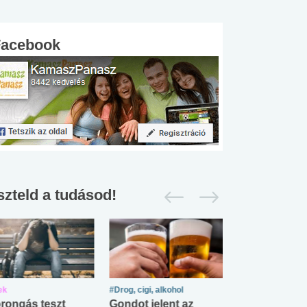
Facebook
szteld a tudásod!
ek
#Drog, cigi, alkohol
#Zöldövezet
rongás teszt
Gondot jelent az
Mekkora az ö