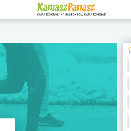
KAMASZOKRÓL, KAMASZOKTÓL, KAMASZOKNAK