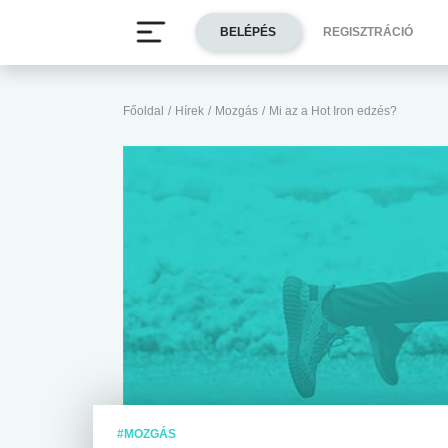
BELÉPÉS
REGISZTRÁCIÓ
Főoldal
/
Hírek
/
Mozgás
/
Mi az a Hot Iron edzés?
#MOZGÁS