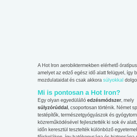
A Hot Iron aerobiktermekben elérhető óratípu
amelyet az edző egész idő alatt felügyel, így b
mozdulataidat és csak akkora
súlyokkal
dolgo
Mi is pontosan a Hot Iron?
Egy olyan egyedülálló
edzésmódszer
, mely
súlyzórúddal
, csoportosan történik. Német s
testépítők, természetgyógyászok és gyógytor
közreműködésével fejlesztették ki sok év alatt
időn keresztül tesztelték különböző egyeteme
főiskolákon, így hatékonysága és biztonsága g