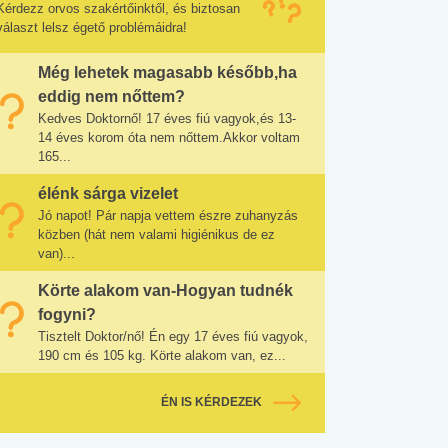
Kérdezz orvos szakértőinktől, és biztosan
választ lelsz égető problémáidra!
Még lehetek magasabb később,ha
eddig nem nőttem?
Kedves Doktornő! 17 éves fiú vagyok,és 13-
14 éves korom óta nem nőttem.Akkor voltam
165...
élénk sárga vizelet
Jó napot! Pár napja vettem észre zuhanyzás
közben (hát nem valami higiénikus de ez
van)...
Körte alakom van-Hogyan tudnék
fogyni?
Tisztelt Doktor/nő! Én egy 17 éves fiú vagyok,
190 cm és 105 kg. Körte alakom van, ez...
ÉN IS KÉRDEZEK