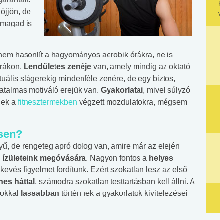
jöjjön, de
 magad is
m hasonlít a hagyományos aerobik órákra, ne is
órákon.
Lendületes zenéje
van, amely mindig az oktató
aktuális slágerekig mindenféle zenére, de egy biztos,
atalmas motiváló erejük van.
Gyakorlatai
, mivel súlyzó
nek a
fitnesztermekben
végzett mozdulatokra, mégsem
ésen?
ű, de rengeteg apró dolog van, amire már az elején
e
ízületeink megóvására
. Nagyon fontos a
helyes
kevés figyelmet fordítunk. Ezért szokatlan lesz az első
es háttal
, számodra szokatlan testtartásban kell állni. A
 sokkal
lassabban
történnek a gyakorlatok kivitelezései