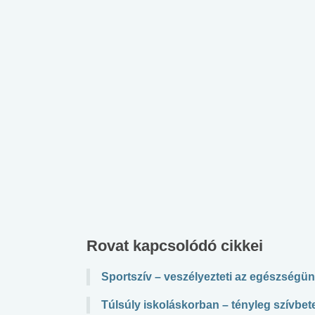
lábnyomod?
tudásteszt
Rovat kapcsolódó cikkei
Sportszív – veszélyezteti az egészségü
Túlsúly iskoláskorban – tényleg szívbet