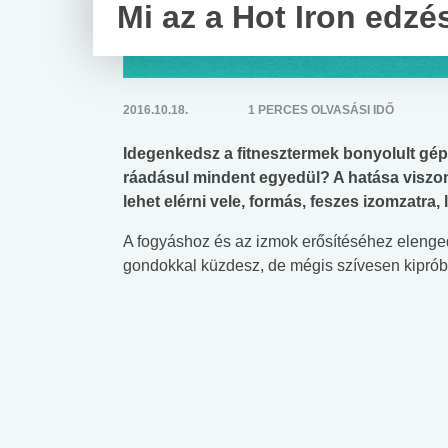
Mi az a Hot Iron edzé
2016.10.18.
1 PERCES OLVASÁSI IDŐ
Idegenkedsz a fitnesztermek bonyolult gép
ráadásul mindent egyedül? A hatása viszo
lehet elérni vele, formás, feszes izomzatra,
A fogyáshoz és az izmok erősítéséhez elenged
gondokkal küzdesz, de mégis szívesen kipróbál