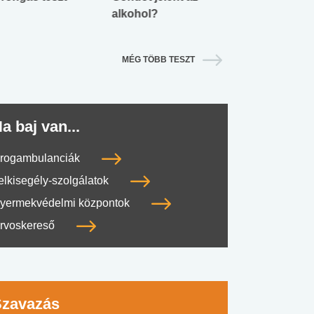
alkohol?
lábnyomod?
MÉG TÖBB TESZT
a baj van...
rogambulanciák
elkisegély-szolgálatok
yermekvédelmi központok
rvoskereső
Szavazás