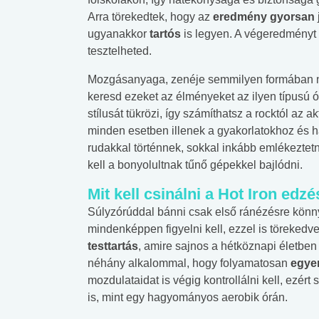
Arra törekedtek, hogy az
eredmény gyorsan
ugyanakkor
tartós
is legyen. A végeredményt
tesztelheted.
Mozgásanyaga, zenéje semmilyen formában ne
keresd ezeket az élményeket az ilyen típusú 
stílusát tükrözi, így számíthatsz a rocktól az 
minden esetben illenek a gyakorlatokhoz és h
rudakkal történnek, sokkal inkább emlékeztet
kell a bonyolultnak tűnő gépekkel bajlódni.
Mit kell csinálni a Hot Iron edz
Súlyzórúddal bánni csak első ránézésre könny
mindenképpen figyelni kell, ezzel is törekedv
testtartás
, amire sajnos a hétköznapi életben 
néhány alkalommal, hogy folyamatosan
egyen
mozdulataidat is végig kontrollálni kell, ezért
is, mint egy hagyományos aerobik órán.