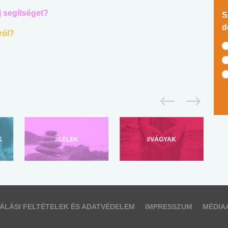
j segítséget?
S
d
ról?
K
#LÉLEK
#VÁGYAK
ÁLÁSI FELTÉTELEK ÉS ADATVÉDELEM
IMPRESSZUM
MÉDIA