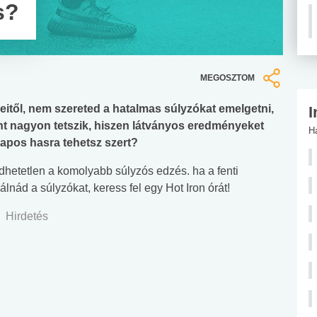
s?
MEGOSZTOM
eitől, nem szereted a hatalmas súlyzókat emelgetni,
I
nt nagyon tetszik, hiszen látványos eredményeket
H
 lapos hasra tehetsz szert?
hetetlen a komolyabb súlyzós edzés. ha a fenti
nád a súlyzókat, keress fel egy Hot Iron órát!
Hirdetés