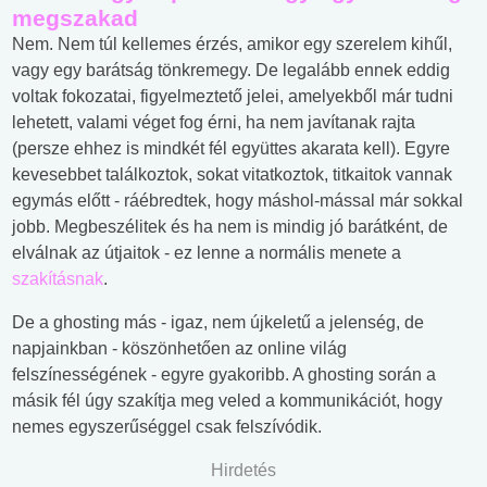
megszakad
Nem. Nem túl kellemes érzés, amikor egy szerelem kihűl,
vagy egy barátság tönkremegy. De legalább ennek eddig
voltak fokozatai, figyelmeztető jelei, amelyekből már tudni
lehetett, valami véget fog érni, ha nem javítanak rajta
(persze ehhez is mindkét fél együttes akarata kell). Egyre
kevesebbet találkoztok, sokat vitatkoztok, titkaitok vannak
egymás előtt - ráébredtek, hogy máshol-mással már sokkal
jobb. Megbeszélitek és ha nem is mindig jó barátként, de
elválnak az útjaitok - ez lenne a normális menete a
szakításnak
.
De a ghosting más - igaz, nem újkeletű a jelenség, de
napjainkban - köszönhetően az online világ
felszínességének - egyre gyakoribb. A ghosting során a
másik fél úgy szakítja meg veled a kommunikációt, hogy
nemes egyszerűséggel csak felszívódik.
Hirdetés