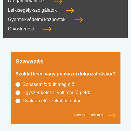
Drogambulanciák
Lelkisegély-szolgálatok
Gyermekvédelmi központok
Orvoskereső
Szavazás
Szoktál lesni vagy puskázni dolgozatíráskor?
Sohasem fordult még elő.
Egyszer-kétszer volt már rá példa.
Gyakran elő szokott fordulni.
SZAVAZAT ELKÜLDÉSE