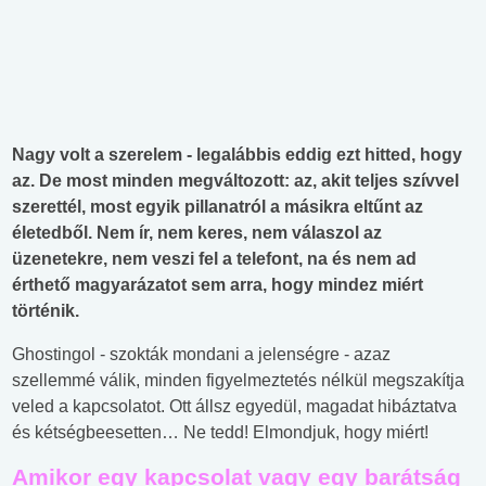
Nagy volt a szerelem - legalábbis eddig ezt hitted, hogy
az. De most minden megváltozott: az, akit teljes szívvel
szerettél, most egyik pillanatról a másikra eltűnt az
életedből. Nem ír, nem keres, nem válaszol az
üzenetekre, nem veszi fel a telefont, na és nem ad
érthető magyarázatot sem arra, hogy mindez miért
történik.
Ghostingol - szokták mondani a jelenségre - azaz
szellemmé válik, minden figyelmeztetés nélkül megszakítja
veled a kapcsolatot. Ott állsz egyedül, magadat hibáztatva
és kétségbeesetten… Ne tedd! Elmondjuk, hogy miért!
Amikor egy kapcsolat vagy egy barátság