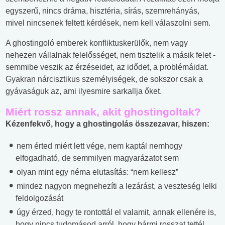
egyszerű, nincs dráma, hisztéria, sírás, szemrehányás,
mivel nincsenek feltett kérdések, nem kell válaszolni sem.
A ghostingoló emberek konfliktuskerülők, nem vagy
nehezen vállalnak felelősséget, nem tisztelik a másik felet -
semmibe veszik az érzéseidet, az idődet, a problémáidat.
Gyakran nárcisztikus személyiségek, de sokszor csak a
gyávaságuk az, ami ilyesmire sarkallja őket.
Miért rossz annak, akit ghostingoltak?
Kézenfekvő, hogy a ghostingolás összezavar, hiszen:
nem érted miért lett vége, nem kaptál nemhogy
elfogadható, de semmilyen magyarázatot sem
olyan mint egy néma elutasítás: “nem kellesz”
mindez nagyon megnehezíti a lezárást, a veszteség lelki
feldolgozását
úgy érzed, hogy te rontottál el valamit, annak ellenére is,
hogy nincs tudomásod arról, hogy bármi rosszat tettél