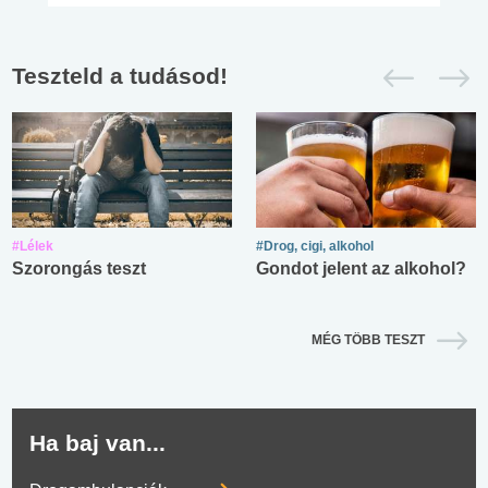
Teszteld a tudásod!
#Lélek
#Drog, cigi, alkohol
Szorongás teszt
Gondot jelent az alkohol?
MÉG TÖBB TESZT
Ha baj van...