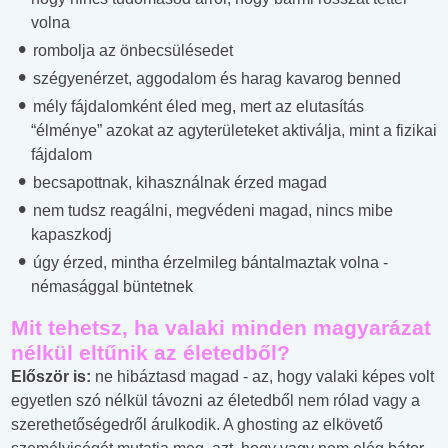
volna
rombolja az önbecsülésedet
szégyenérzet, aggodalom és harag kavarog benned
mély fájdalomként éled meg, mert az elutasítás
“élménye” azokat az agyterületeket aktiválja, mint a fizikai
fájdalom
becsapottnak, kihasználnak érzed magad
nem tudsz reagálni, megvédeni magad, nincs mibe
kapaszkodj
úgy érzed, mintha érzelmileg bántalmaztak volna -
némasággal büntetnek
Mit tehetsz, ha valaki minden magyarázat
nélkül eltűnik az életedből?
Először is:
ne hibáztasd magad - az, hogy valaki képes volt
egyetlen szó nélkül távozni az életedből nem rólad vagy a
szerethetőségedről árulkodik. A ghosting az elkövető