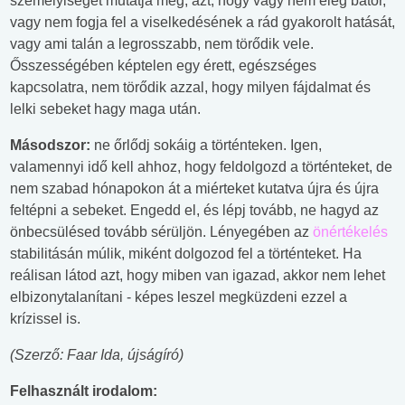
személyiségét mutatja meg, azt, hogy vagy nem elég bátor,
vagy nem fogja fel a viselkedésének a rád gyakorolt hatását,
vagy ami talán a legrosszabb, nem törődik vele.
Ősszességében képtelen egy érett, egészséges
kapcsolatra, nem törődik azzal, hogy milyen fájdalmat és
lelki sebeket hagy maga után.
Másodszor:
ne őrlődj sokáig a történteken. Igen,
valamennyi idő kell ahhoz, hogy feldolgozd a történteket, de
nem szabad hónapokon át a miérteket kutatva újra és újra
feltépni a sebeket. Engedd el, és lépj tovább, ne hagyd az
önbecsülésed tovább sérüljön. Lényegében az
önértékelés
stabilitásán múlik, miként dolgozod fel a történteket. Ha
reálisan látod azt, hogy miben van igazad, akkor nem lehet
elbizonytalanítani - képes leszel megküzdeni ezzel a
krízissel is.
(Szerző: Faar Ida, újságíró)
Felhasznált irodalom: