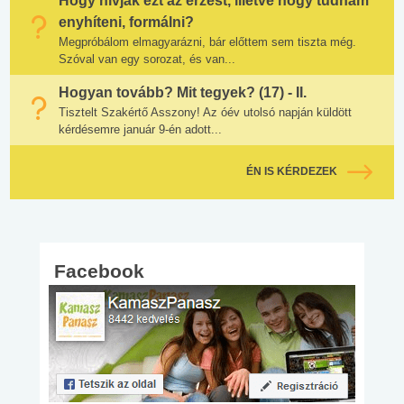
Hogy hívják ezt az érzést, illetve hogy tudnám
enyhíteni, formálni?
Megpróbálom elmagyarázni, bár előttem sem tiszta még.
Szóval van egy sorozat, és van...
Hogyan tovább? Mit tegyek? (17) - II.
Tisztelt Szakértő Asszony! Az óév utolsó napján küldött
kérdésemre január 9-én adott...
ÉN IS KÉRDEZEK
Facebook