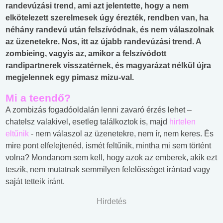
randevúzási trend, ami azt jelentette, hogy a nem
elkötelezett szerelmesek úgy érezték, rendben van, ha
néhány randevú után felszívódnak, és nem válaszolnak
az üzenetekre. Nos, itt az újabb randevúzási trend. A
zombieing, vagyis az, amikor a felszívódott
randipartnerek visszatérnek, és magyarázat nélkül újra
megjelennek egy pimasz mizu-val.
Mi a teendő?
A zombizás fogadóoldalán lenni zavaró érzés lehet –
chatelsz valakivel, esetleg találkoztok is, majd
hirtelen
eltűnik
- nem válaszol az üzenetekre, nem ír, nem keres. És
mire pont elfelejtenéd, ismét feltűnik, mintha mi sem történt
volna? Mondanom sem kell, hogy azok az emberek, akik ezt
teszik, nem mutatnak semmilyen felelősséget irántad vagy
saját tetteik iránt.
Hirdetés