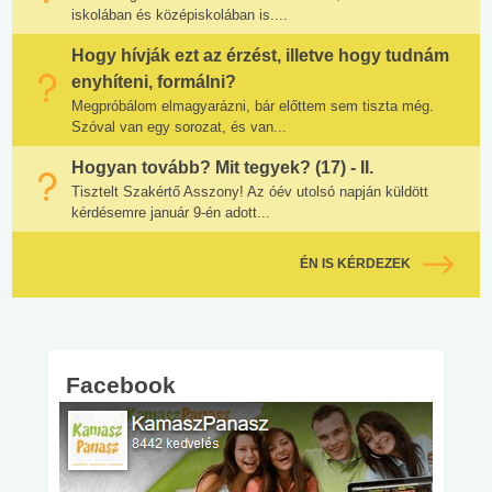
iskolában és középiskolában is....
Hogy hívják ezt az érzést, illetve hogy tudnám
enyhíteni, formálni?
Megpróbálom elmagyarázni, bár előttem sem tiszta még.
Szóval van egy sorozat, és van...
Hogyan tovább? Mit tegyek? (17) - II.
Tisztelt Szakértő Asszony! Az óév utolsó napján küldött
kérdésemre január 9-én adott...
ÉN IS KÉRDEZEK
Facebook