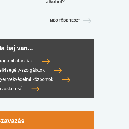
alkohol?
lábnyomod?
MÉG TÖBB TESZT
a baj van...
rogambulanciák
elkisegély-szolgálatok
yermekvédelmi központok
rvoskereső
Szavazás