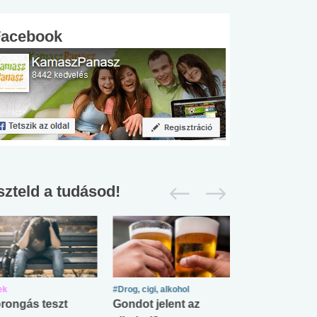
Facebook
szteld a tudásod!
ek
#Drog, cigi, alkohol
#Zöldövezet
rongás teszt
Gondot jelent az
Mekkora az ö