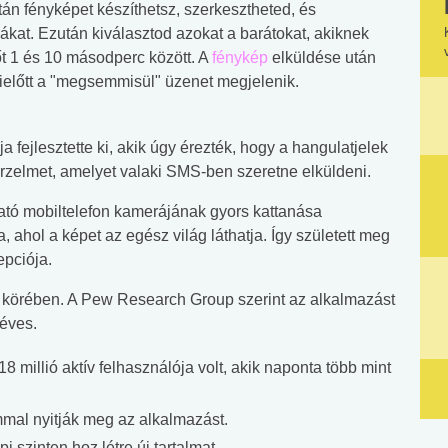
án fényképet készíthetsz, szerkesztheted, és
cákat. Ezután kiválasztod azokat a barátokat, akiknek
tőt 1 és 10 másodperc között. A
fénykép
elküldése után
ielőtt a "megsemmisül" üzenet megjelenik.
 fejlesztette ki, akik úgy érezték, hogy a hangulatjelek
rzelmet, amelyet valaki SMS-ben szeretne elküldeni.
utató mobiltelefon kamerájának gyors kattanása
 ahol a képet az egész világ láthatja. Így született meg
epciója.
 körében. A Pew Research Group szerint az alkalmazást
 éves.
millió aktív felhasználója volt, akik naponta több mint
mal nyitják meg az alkalmazást.
 szinten hoz létre új tartalmat.