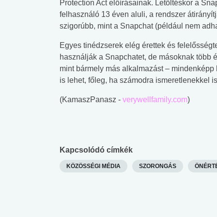
Protection Act előírásainak. Letöltéskor a Sn
felhasználó 13 éven aluli, a rendszer átirányí
szigorúbb, mint a Snapchat (például nem adha
Egyes tinédzserek elég érettek és felelősség
használják a Snapchatet, de másoknak több évr
mint bármely más alkalmazást – mindenképp b
is lehet, főleg, ha számodra ismeretlenekkel i
(KamaszPanasz -
verywellfamily.com
)
Kapcsolódó címkék
KÖZÖSSÉGI MÉDIA
SZORONGÁS
ÖNÉRT