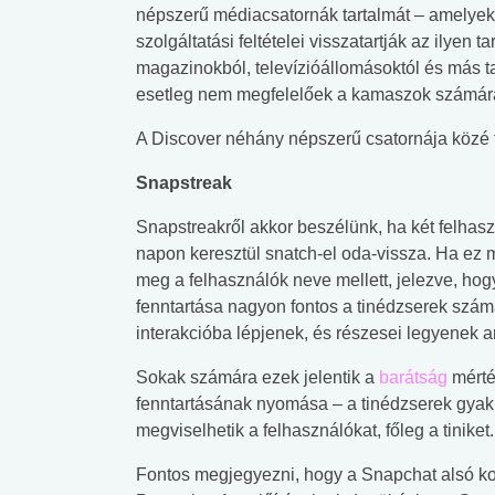
lábnyomod?
tudásteszt
népszerű médiacsatornák tartalmát – amelyek 
szolgáltatási feltételei visszatartják az ilyen
magazinokból, televízióállomásoktól és más ta
esetleg nem megfelelőek a kamaszok számár
A Discover néhány népszerű csatornája közé 
Snapstreak
Snapstreakről akkor beszélünk, ha két felhas
napon keresztül snatch-el oda-vissza. Ha ez m
meg a felhasználók neve mellett, jelezve, hogy
fenntartása nagyon fontos a tinédzserek számá
interakcióba lépjenek, és részesei legyenek an
Sokak számára ezek jelentik a
barátság
mérték
fenntartásának nyomása – a tinédzserek gyakr
megviselhetik a felhasználókat, főleg a tiniket.
Fontos megjegyezni, hogy a Snapchat alsó kor