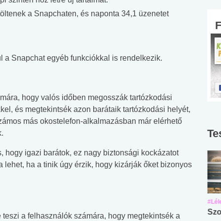
töltenek a Snapchaten, és naponta 34,1 üzenetet
 a Snapchat egyéb funkciókkal is rendelkezik.
ámára, hogy valós időben megosszák tartózkodási
kel, és megtekintsék azon barátaik tartózkodási helyét,
 számos más okostelefon-alkalmazásban már elérhető
Te
.
 hogy igazi barátok, ez nagy biztonsági kockázatot
 lehet, ha a tinik úgy érzik, hogy kizárják őket bizonyos
#Suli, munka
#Suli, munka
#Lél
Angol középfokú
Internet-függőség
Szo
é teszi a felhasználók számára, hogy megtekintsék a