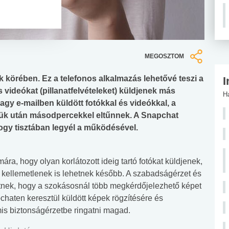
MEGOSZTOM
körében. Ez a telefonos alkalmazás lehetővé teszi a
I
videókat (pillanatfelvételeket) küldjenek más
H
gy e-mailben küldött fotókkal és videókkal, a
ük után másodpercekkel eltűnnek. A Snapchat
hogy tisztában legyél a működésével.
ra, hogy olyan korlátozott ideig tartó fotókat küldjenek,
kellemetlenek is lehetnek később. A szabadságérzet és
tnek, hogy a szokásosnál több megkérdőjelezhető képet
haten keresztül küldött képek rögzítésére és
is biztonságérzetbe ringatni magad.