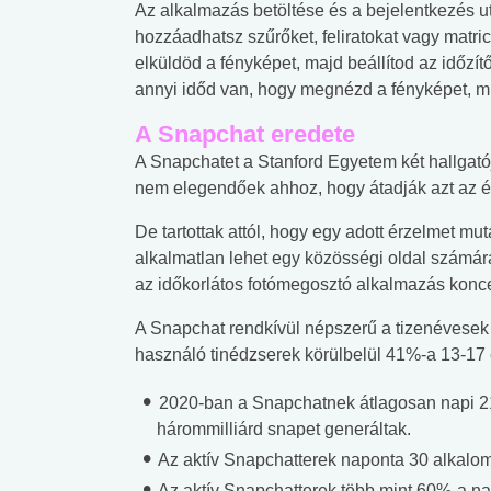
Az alkalmazás betöltése és a bejelentkezés ut
hozzáadhatsz szűrőket, feliratokat vagy matri
elküldöd a fényképet, majd beállítod az időzí
annyi időd van, hogy megnézd a fényképet, m
A Snapchat eredete
A Snapchatet a Stanford Egyetem két hallgatója
nem elegendőek ahhoz, hogy átadják azt az é
De tartottak attól, hogy egy adott érzelmet m
alkalmatlan lehet egy közösségi oldal számára,
az időkorlátos fotómegosztó alkalmazás konc
A Snapchat rendkívül népszerű a tizenévesek
használó tinédzserek körülbelül 41%-a 13-17
2020-ban a Snapchatnek átlagosan napi 218 
hárommilliárd snapet generáltak.
Az aktív Snapchatterek naponta 30 alkalom
Az aktív Snapchatterek több mint 60%-a napi