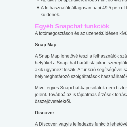
A felhasználók átlagosan napi 49,5 percet 
küldenek.
Egyéb Snapchat funkciók
A fotómegosztáson és az üzenetküldésen kívül
Snap Map
A Snap Map lehetővé teszi a felhasználók sz
helyüket a Snapchat barátlistájukon szereplők
akik ugyanezt teszik. A funkció segítségével
helymeghatározó szolgáltatások használhatók
Mivel egyes Snapchat-kapcsolatok nem biztos,
jelent. Továbbá az is fájdalmas érzések forrása
összejövetelekről.
Discover
 alkohol
#Zöldövezet
#Betegségek
lent az
Mekkora az ökológiai
Elsősegély
A Discover, vagyis felfedezés funkció lehetőv