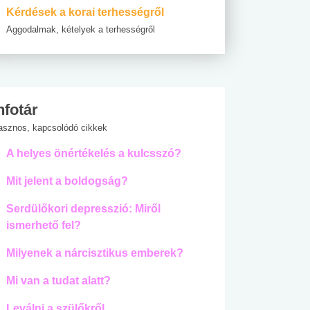
Kérdések a korai terhességről
Aggodalmak, kételyek a terhességről
nfotár
asznos, kapcsolódó cikkek
A helyes önértékelés a kulcsszó?
Mit jelent a boldogság?
Serdülőkori depresszió: Miről
ismerhető fel?
Milyenek a nárcisztikus emberek?
Mi van a tudat alatt?
Leválni a szülőkről