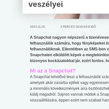
veszélyei
2023.11.15.
3 PERCES OLVASÁSI IDŐ
A Snapchat nagyon népszerű a tizenévesek 
felhasználók számára, hogy fényképeket és 
felhasználóknak. Ellentétben az SMS-ben va
Snapchaten elküldött képek a megtekintés
bizonyos kockázatokkal jár, ezért fontos, 
Mi az a Snapchat?
A Snapchat lehetővé teszi a felhasználók számá
amelyek akár zavarba ejtőek vagy egyenesen 
a minimális következmények arra ösztönözhe
küldj magadról. Sajnos vannak módok a Snapc
visszaállítására, éppen ezért nem szabad ham