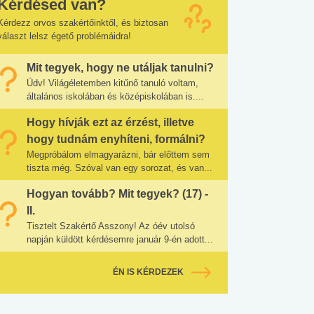
Kérdésed van?
Kérdezz orvos szakértőinktől, és biztosan
választ lelsz égető problémáidra!
Mit tegyek, hogy ne utáljak tanulni?
Üdv! Világéletemben kitűnő tanuló voltam,
általános iskolában és középiskolában is....
Hogy hívják ezt az érzést, illetve
hogy tudnám enyhíteni, formálni?
Megpróbálom elmagyarázni, bár előttem sem
tiszta még. Szóval van egy sorozat, és van...
Hogyan tovább? Mit tegyek? (17) -
II.
Tisztelt Szakértő Asszony! Az óév utolsó
napján küldött kérdésemre január 9-én adott...
ÉN IS KÉRDEZEK