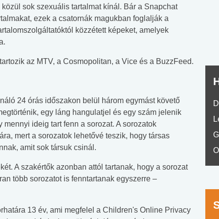
nyelvvizsga teszt -
teszt
közül sok szexuális tartalmat kínál. Bár a Snapchat
No.42
 tartalmakat, ezek a csatornák magukban foglalják a
rtalomszolgáltatóktól közzétett képeket, amelyek
a.
tartozik az MTV, a Cosmopolitan, a Vice és a BuzzFeed.
H
ználó 24 órás időszakon belül három egymást követő
D
egtörténik, egy láng hangulatjel és egy szám jelenik
L
 mennyi ideig tart fenn a sorozat. A sorozatok
G
ra, mert a sorozatok lehetővé teszik, hogy társas
nak, amit sok társuk csinál.
O
ét. A szakértők azonban attól tartanak, hogy a sorozat
an több sorozatot is fenntartanak egyszerre –
határa 13 év, ami megfelel a Children's Online Privacy