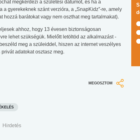
apchat megkérdezi a születési dátumot, és ha a
S
tja a gyerekeknek szánt verzióra, a „SnapKidz”-re, amely
d
t hozzá barátokat vagy nem oszthat meg tartalmakat).
teljesek ahhoz, hogy 13 évesen biztonságosan
e lehet szükségük. Mielőtt letöltöd az alkalmazást -
eszéld meg a szüleiddel, hiszen az internet veszélyes
s privát adatokat osztasz meg.
MEGOSZTOM
ÉKELÉS
Hirdetés