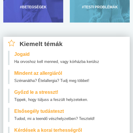
#BETEGSÉGEK
#TESTI PROBLÉMÁK
Kiemelt témák
Jogaid
Ha orvoshoz kell menned, vagy kórházba kerülsz
Mindent az allergiáról
Szénanátha? Ételallergia? Tudj meg többet!
Győzd le a stresszt!
Tippek, hogy túljuss a feszült helyzeteken.
Elsősegély tudásteszt
Tudod, mi a teendő vészhelyzetben? Teszteld!
Kérdések a korai terhességről