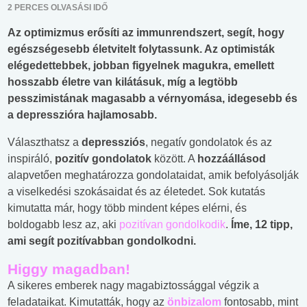
2 PERCES OLVASÁSI IDŐ
Az optimizmus erősíti az immunrendszert, segít, hogy
egészségesebb életvitelt folytassunk. Az optimisták
elégedettebbek, jobban figyelnek magukra, emellett
hosszabb életre van kilátásuk, míg a legtöbb
pesszimistának magasabb a vérnyomása, idegesebb és
a depresszióra hajlamosabb.
Választhatsz a
depressziós
, negatív gondolatok és az
inspiráló,
pozitív gondolatok
között. A
hozzáállásod
alapvetően meghatározza gondolataidat, amik befolyásolják
a viselkedési szokásaidat és az életedet. Sok kutatás
kimutatta már, hogy több mindent képes elérni, és
boldogabb lesz az, aki
pozitívan gondolkodik
.
Íme, 12 tipp,
ami segít pozitívabban gondolkodni.
Higgy magadban!
A sikeres emberek nagy magabiztossággal végzik a
feladataikat. Kimutatták, hogy az
önbizalom
fontosabb, mint