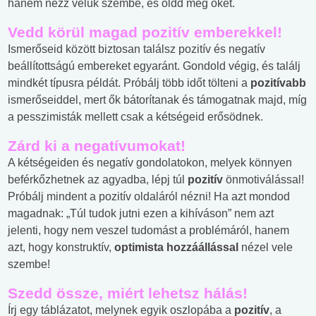
hanem nézz velük szembe, és oldd meg őket.
Vedd körül magad pozitív emberekkel
!
Ismerőseid között biztosan találsz pozitív és negatív
beállítottságú embereket egyaránt. Gondold végig, és találj
mindkét típusra példát. Próbálj több időt tölteni a
pozitívabb
ismerőseiddel, mert ők bátorítanak és támogatnak majd, míg
a pesszimisták mellett csak a kétségeid erősödnek.
Zárd ki a negatívumokat
!
A kétségeiden és negatív gondolatokon, melyek könnyen
beférkőzhetnek az agyadba, lépj túl
pozitív
önmotiválással!
Próbálj mindent a pozitív oldaláról nézni! Ha azt mondod
magadnak: „Túl tudok jutni ezen a kihíváson” nem azt
jelenti, hogy nem veszel tudomást a problémáról, hanem
azt, hogy konstruktív,
optimista hozzáállással
nézel vele
szembe!
Szedd össze, miért lehetsz hálás!
Írj egy táblázatot, melynek egyik oszlopába a
pozitív
, a