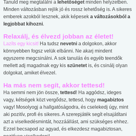
Tanuld meg megtalálni a
lehetőséget
minden helyzetben.
Minden változásban rejlik jó és rossz lehetőség is. A sikeres
emberek azokból lesznek, akik képesek
a változásokból a
legjobbat kihozni
.
Relaxálj, és élvezd jobban az életet!
Lazíts egy kicsit!
Ha tudsz
nevetni
a dolgokon, akkor
könnyebben fogsz velük elbánni. Ne akarj mindent
egyszerre megcsinálni. A sok tanulás és egyéb teendők
mellett adj magadnak egy kis
szünetet
is, és csinálj olyan
dolgokat, amiket élvezel.
Ha más nem segít, akkor tettesd
!
Ha semmi nem jön össze,
tettesd
! Ha aggódsz, ideges
vagy, kétségek közt vergődsz, tettesd, hogy
magabiztos
vagy! Mosolyogj a hallgatóságodra, és cselekedj úgy, mint
aki pozitív, profi és sikeres. A szerepjáték segít elsajátítani
azt a viselkedésmintát, hozzáállást, ami szükséges ehhez.
Ezzel becsapod az agyad, és elkezdesz magabiztosan,