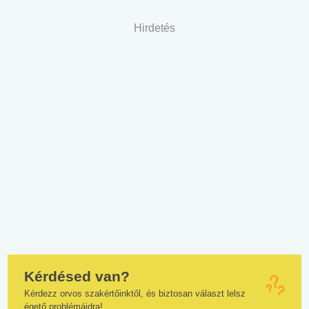
Hirdetés
Kérdésed van?
Kérdezz orvos szakértőinktől, és biztosan választ lelsz
égető problémáidra!