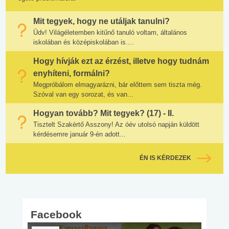
Mit tegyek, hogy ne utáljak tanulni?
Üdv! Világéletemben kitűnő tanuló voltam, általános
iskolában és középiskolában is....
Hogy hívják ezt az érzést, illetve hogy tudnám
enyhíteni, formálni?
Megpróbálom elmagyarázni, bár előttem sem tiszta még.
Szóval van egy sorozat, és van...
Hogyan tovább? Mit tegyek? (17) - II.
Tisztelt Szakértő Asszony! Az óév utolsó napján küldött
kérdésemre január 9-én adott...
ÉN IS KÉRDEZEK
Facebook