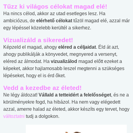
Tűzz ki világos célokat magad elé!
Ha nincs célod, akkor az utad esetleges lesz. Ha
ambiciózus, de
elérhető célokat
tűzöl magad elé, azzal már
egy lépéssel közelebb kerültél a sikerhez.
Vizualizáld a sikeredet!
Képzeld el magad, ahogy
eléred a céljaidat
. Éld át azt,
ahogy publikálják a könyvedet, megnyered a versenyt,
eléred az álmodat. Ha
vizualizálod
magad előtt ezeket a
képeket, akkor hajlamosabb leszel megtenni a szükséges
lépéseket, hogy el is érd őket.
Vedd a kezedbe az életed!
Ne légy áldozat!
Vállald a tetteidért a felelősséget
, és ne a
körülményekre fogd, ha hibázol. Ha nem vagy elégedett
azzal, amerre halad az életed, akkor készíts egy tervet, hogy
változtatni
tudj a dolgokon.