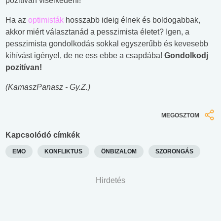
pozitívan viselkedeni!
Ha az
optimisták
hosszabb ideig élnek és boldogabbak,
akkor miért választanád a pesszimista életet? Igen, a
pesszimista gondolkodás sokkal egyszerűbb és kevesebb
kihívást igényel, de ne ess ebbe a csapdába!
Gondolkodj
pozitívan!
(KamaszPanasz - Gy.Z.)
MEGOSZTOM
Kapcsolódó címkék
EMO
KONFLIKTUS
ÖNBIZALOM
SZORONGÁS
Hirdetés