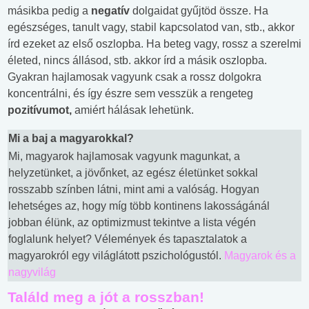
másikba pedig a
negatív
dolgaidat gyűjtöd össze. Ha
egészséges, tanult vagy, stabil kapcsolatod van, stb., akkor
írd ezeket az első oszlopba. Ha beteg vagy, rossz a szerelmi
életed, nincs állásod, stb. akkor írd a másik oszlopba.
Gyakran hajlamosak vagyunk csak a rossz dolgokra
koncentrálni, és így észre sem vesszük a rengeteg
pozitívumot,
amiért hálásak lehetünk.
Mi a baj a magyarokkal?
Mi, magyarok hajlamosak vagyunk magunkat, a
helyzetünket, a jövőnket, az egész életünket sokkal
rosszabb színben látni, mint ami a valóság. Hogyan
lehetséges az, hogy míg több kontinens lakosságánál
jobban élünk, az optimizmust tekintve a lista végén
foglalunk helyet? Vélemények és tapasztalatok a
magyarokról egy világlátott pszichológustól.
Magyarok és a
nagyvilág
Találd meg a jót a rosszban!