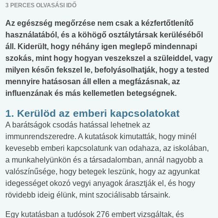
3 PERCES OLVASÁSI IDŐ
Az egészség megőrzése nem csak a kézfertőtlenítő
használatából, és a köhögő osztálytársak kerüléséből
áll. Kiderült, hogy néhány igen meglepő mindennapi
szokás, mint hogy hogyan veszekszel a szüleiddel, vagy
milyen későn fekszel le, befolyásolhatják, hogy a tested
mennyire hatásosan áll ellen a megfázásnak, az
influenzának és más kellemetlen betegségnek.
1. Kerülöd az emberi kapcsolatokat
A barátságok csodás hatással lehetnek az
immunrendszeredre. A kutatások kimutatták, hogy minél
kevesebb emberi kapcsolatunk van odahaza, az iskolában,
a munkahelyünkön és a társadalomban, annál nagyobb a
valószínűsége, hogy betegek leszünk, hogy az agyunkat
idegességet okozó vegyi anyagok árasztják el, és hogy
rövidebb ideig élünk, mint szociálisabb társaink.
Egy kutatásban a tudósok 276 embert vizsgáltak, és