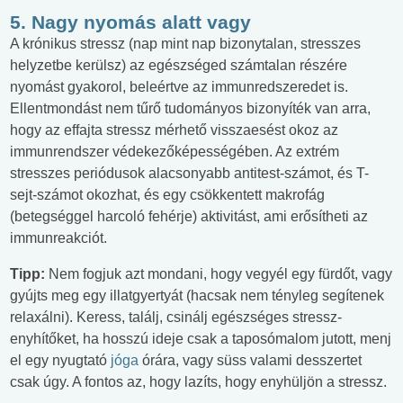
5. Nagy nyomás alatt vagy
A krónikus stressz (nap mint nap bizonytalan, stresszes
helyzetbe kerülsz) az egészséged számtalan részére
nyomást gyakorol, beleértve az immunredszeredet is.
Ellentmondást nem tűrő tudományos bizonyíték van arra,
hogy az effajta stressz mérhető visszaesést okoz az
immunrendszer védekezőképességében. Az extrém
stresszes periódusok alacsonyabb antitest-számot, és T-
sejt-számot okozhat, és egy csökkentett makrofág
(betegséggel harcoló fehérje) aktivitást, ami erősítheti az
immunreakciót.
Tipp:
Nem fogjuk azt mondani, hogy vegyél egy fürdőt, vagy
gyújts meg egy illatgyertyát (hacsak nem tényleg segítenek
relaxálni). Keress, találj, csinálj egészséges stressz-
enyhítőket, ha hosszú ideje csak a taposómalom jutott, menj
el egy nyugtató
jóga
órára, vagy süss valami desszertet
csak úgy. A fontos az, hogy lazíts, hogy enyhüljön a stressz.