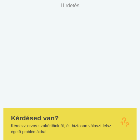
Hirdetés
Kérdésed van?
Kérdezz orvos szakértőinktől, és biztosan választ lelsz
égető problémáidra!