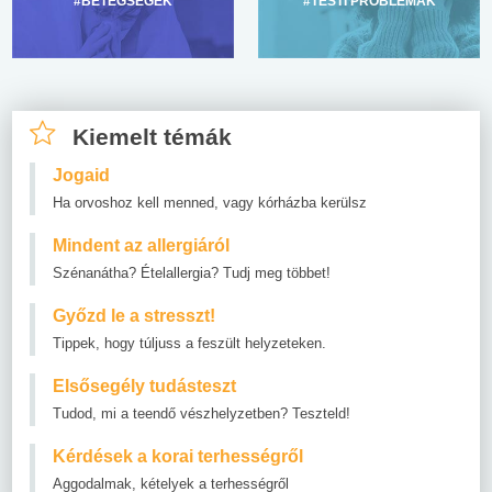
#BETEGSÉGEK
#TESTI PROBLÉMÁK
Kiemelt témák
Jogaid
Ha orvoshoz kell menned, vagy kórházba kerülsz
Mindent az allergiáról
Szénanátha? Ételallergia? Tudj meg többet!
Győzd le a stresszt!
Tippek, hogy túljuss a feszült helyzeteken.
Elsősegély tudásteszt
Tudod, mi a teendő vészhelyzetben? Teszteld!
Kérdések a korai terhességről
Aggodalmak, kételyek a terhességről