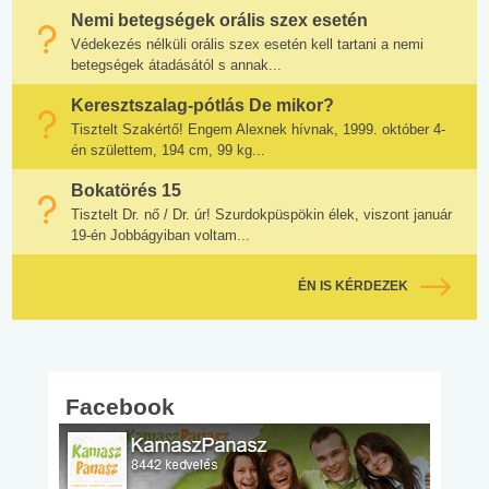
Nemi betegségek orális szex esetén
Védekezés nélküli orális szex esetén kell tartani a nemi
betegségek átadásától s annak...
Keresztszalag-pótlás De mikor?
Tisztelt Szakértő! Engem Alexnek hívnak, 1999. október 4-
én születtem, 194 cm, 99 kg...
Bokatörés 15
Tisztelt Dr. nő / Dr. úr! Szurdokpüspökin élek, viszont január
19-én Jobbágyiban voltam...
ÉN IS KÉRDEZEK
Facebook