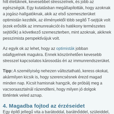
hitt életüknek, kevesebbet stresszelnek, és jobb az
egészségük. Egy kutatásban megállapították, hogy azoknak
a jogász-hallgatóknak, akik az első szemeszterüket
optimistán kezdték, az élményektől több segítő T-sejtjük volt
(ezek erősítik az immunreakciót és hatékony természetes
sejtölők) a következő szemeszterben, mint azoknak, akiknek
pesszimista perspektívájuk volt.
Az egyik ok az lehet, hogy az
optimisták
jobban
odafigyelnek magukra. Ennek köszönhetően kevesebb
stresszel kapcsolatos károsodás éri az immunrendszerüket.
Tipp:
A személyiség nehezen változtatható, keress okokat,
akármilyen kicsik is, hogy szerencsésnek érezd magad
minden nap. Kicsit hamisnak hangzik, de próbálj meg a
vacsoraasztalnál rázendíteni, hogy milyen jó dolgok
történtek veled aznap.
4. Magadba fojtod az érzéseidet
Egy építő jellegű vita a barátoddal, barátnőddel, szüleiddel,