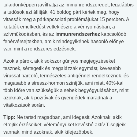
tulajdonképpen javíthatja az immunrendszeredet, legalábbis
a tudósok ezt állítják. 41 boldog párt kértek meg, hogy
vitassák meg a párkapcsolati problémájukat 15 percben. A
kutatók emelkedést vettek észre a vérnyomásban, a
szívműködésben, és az
immunrendszerhez
kapcsolódó
fehérvérsejtekben, amik mindegyikének hasonló előnye
van, mint a rendszeres edzésnek.
Azok a párok, akik sokszor gúnyos megjegyzéseket
tesznek, sértegetik és megalázzák egymást, kevesebb
vírussal harcoló, természetes antigénnel rendelkeznek, és
magasabb a stressz-hormon szintjük, ami miatt 40%-kal
több időre van szükségük a sebek begyógyulásához, mint
azoknak, akik pozitívak és gyengédek maradnak a
vitatkozások során.
Tipp:
Ne tartsd magadban, ami idegesít. Azoknak, akik
elrejtik érzéseiket, véleményüket kevésbé aktív T-sejtjeik
vannak, mind azoknak, akik kifejezőbbek.