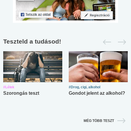
Teszteld a tudásod!
#Lélek
#Drog, cigi, alkohol
Szorongás teszt
Gondot jelent az alkohol?
MÉG TÖBB TESZT