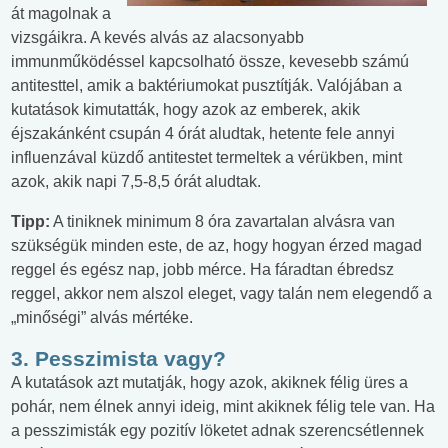
át magolnak a
vizsgáikra. A kevés alvás az alacsonyabb
immunműködéssel kapcsolható össze, kevesebb számú
antitesttel, amik a baktériumokat pusztítják. Valójában a
kutatások kimutatták, hogy azok az emberek, akik
éjszakánként csupán 4 órát aludtak, hetente fele annyi
influenzával küzdő antitestet termeltek a vérükben, mint
azok, akik napi 7,5-8,5 órát aludtak.
Tipp:
A tiniknek minimum 8 óra zavartalan alvásra van
szükségük minden este, de az, hogy hogyan érzed magad
reggel és egész nap, jobb mérce. Ha fáradtan ébredsz
reggel, akkor nem alszol eleget, vagy talán nem elegendő a
„minőségi” alvás mértéke.
3. Pesszimista vagy?
A kutatások azt mutatják, hogy azok, akiknek félig üres a
pohár, nem élnek annyi ideig, mint akiknek félig tele van. Ha
a pesszimisták egy pozitív löketet adnak szerencsétlennek