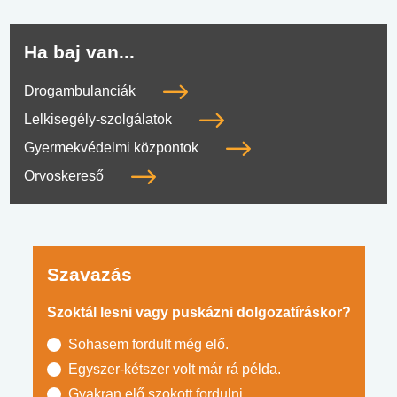
Ha baj van...
Drogambulanciák
Lelkisegély-szolgálatok
Gyermekvédelmi központok
Orvoskereső
Szavazás
Szoktál lesni vagy puskázni dolgozatíráskor?
Sohasem fordult még elő.
Egyszer-kétszer volt már rá példa.
Gyakran elő szokott fordulni.