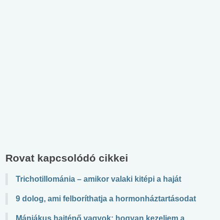
Rovat kapcsolódó cikkei
Trichotillománia – amikor valaki kitépi a haját
9 dolog, ami felboríthatja a hormonháztartásodat
Mániákus hajtépő vagyok: hogyan kezeljem a