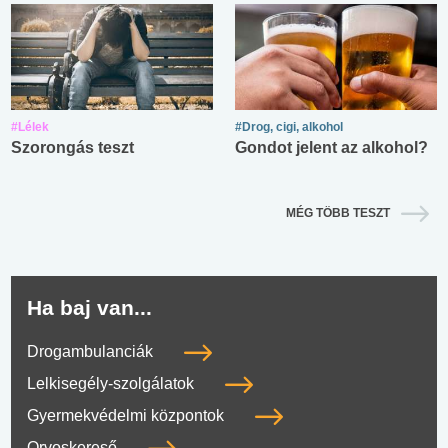
#Lélek
#Drog, cigi, alkohol
Szorongás teszt
Gondot jelent az alkohol?
MÉG TÖBB TESZT
Ha baj van...
Drogambulanciák
Lelkisegély-szolgálatok
Gyermekvédelmi központok
Orvoskereső