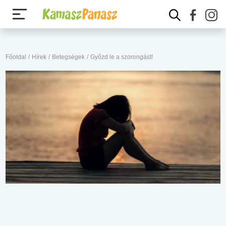
Főoldal
/
Hírek
/
Betegségek
/
Győzd le a szorongást!