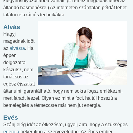
kiegyensúlyozottabbá válnak. (Ezért ez megoldás lehet az
állandó hasmenésre.) Az interneten számtalan példát lehet
találni relaxációs technikákra.
Alvás
Hagyj
magadnak időt
az
alvásra
. Ha
éppen
dolgozatra
készülsz, nem
tanácsos az
egész éjszakát
áttanulni, garantálható, hogy nem sokra fogsz emlékezni,
mert fáradt leszel. Olyan ez mint a foci, ha túl hosszú a
bemelegítés a tétmeccsre már nem jut energia.
Evés
Szánj elég időt az étkezésre, ügyelj arra, hogy a szükséges
energia
bekerüljön a szervezetedbe. Az éhes ember