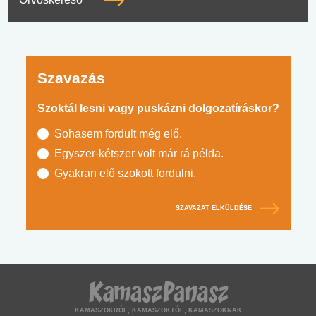
Szavazás
Szoktál lesni vagy puskázni dolgozatíráskor?
Sohasem fordult még elő.
Egyszer-kétszer volt már rá példa.
Gyakran elő szokott fordulni.
SZAVAZAT ELKÜLDÉSE
KAMASZOKRÓL, KAMASZOKTÓL, KAMASZOKNAK