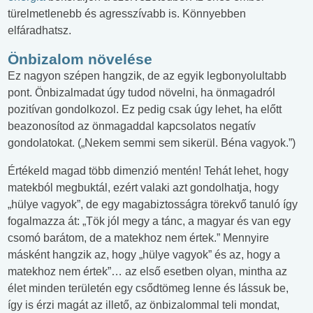
türelmetlenebb és agresszívabb is. Könnyebben
elfáradhatsz.
Önbizalom növelése
Ez nagyon szépen hangzik, de az egyik legbonyolultabb
pont. Önbizalmadat úgy tudod növelni, ha önmagadról
pozitívan gondolkozol. Ez pedig csak úgy lehet, ha előtt
beazonosítod az önmagaddal kapcsolatos negatív
gondolatokat. („Nekem semmi sem sikerül. Béna vagyok.”)
Értékeld magad több dimenzió mentén! Tehát lehet, hogy
matekból megbuktál, ezért valaki azt gondolhatja, hogy
„hülye vagyok”, de egy magabiztosságra törekvő tanuló így
fogalmazza át: „Tök jól megy a tánc, a magyar és van egy
csomó barátom, de a matekhoz nem értek.” Mennyire
másként hangzik az, hogy „hülye vagyok” és az, hogy a
matekhoz nem értek”… az első esetben olyan, mintha az
élet minden területén egy csődtömeg lenne és lássuk be,
így is érzi magát az illető, az önbizalommal teli mondat,