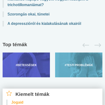
trichotillomaniámat?
Szorongás okai, tünetei
A depresszióról és kialakulásának okairól
Top témák
#BETEGSÉGEK
#TESTI PROBLÉMÁK
Kiemelt témák
Jogaid