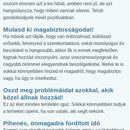
viszont elismeri azt a kis hibát, amiben nem jó, de azt
hangsúlyozza, hogy miben vannak sikerei. Tehát
gondolkodjunk minél pozitívabban.
Mutasd ki magabiztosságodat!
Ha mások azt látják, hogy van önbizalmad, kiállásod
erősebb, felveszed a szemkontaktust, sokat mosolyogsz és
beszéded is hangosabb, akkor ők is ennek megfelelően
fognak hozzád viszonyulni. azaz visszamosolyognak és
nagyobb örömmel elegyendnek beszélgetésbe. Illetve te is
sokkal könnyebben hiszed el magadról, hogy magabiztos
vagy, ha úgy is viselkedsz.
Oszd meg problémáidat azokkal, akik
közel állnak hozzád!
Ez az élet minden területén igaz. Sokkal könnyebben tudjuk
a terheket cipelni, ha van valaki, aki segít nekünk.
Pihenés, önmagadra fordított idő