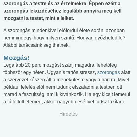
szorongás a testre és az érzelmekre. Éppen ezért a
szorongás leküzdéséhez legalább annyira meg kell
mozgatni a testet, mint a lelket.
A szorongás mindenkivel előfordul élete során, azonban
nemmindegy, hogy milyen szintű. Hogyan győzheted le?
Alábbi tanácsaink segíthetnek.
Mozgás!
Legalább 20 perc mozgást szánj magadra, lehetőleg
többször egy héten. Ugyanis tartós stressz,
szorongás
alatt
a szervezet készen áll a menekülésre vagy a harcra. Mivel
például felelés elől nem tudunk elszaladni a testben ott
marad a feszültség, ami kikívánkozik. Ha egy kicsit lemerül
a túltöltött elemed, akkor nagyobb eséllyel tudsz lazítani.
Hirdetés