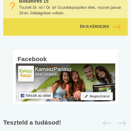
Bokatörés 15
Tisztelt Dr. nő / Dr. úr! Szurdokpüspökin élek, viszont január
19-én Jobbágyiban voltam...
ÉN IS KÉRDEZEK
Facebook
Teszteld a tudásod!