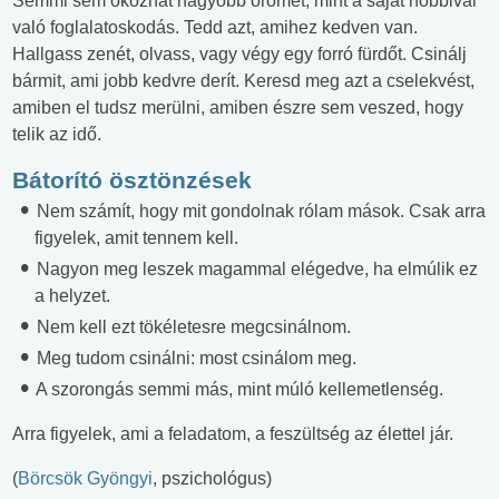
Semmi sem okozhat nagyobb örömet, mint a saját hobbival
való foglalatoskodás. Tedd azt, amihez kedven van.
Hallgass zenét, olvass, vagy végy egy forró fürdőt. Csinálj
bármit, ami jobb kedvre derít. Keresd meg azt a cselekvést,
amiben el tudsz merülni, amiben észre sem veszed, hogy
telik az idő.
Bátorító ösztönzések
Nem számít, hogy mit gondolnak rólam mások. Csak arra
figyelek, amit tennem kell.
Nagyon meg leszek magammal elégedve, ha elmúlik ez
a helyzet.
Nem kell ezt tökéletesre megcsinálnom.
Meg tudom csinálni: most csinálom meg.
A szorongás semmi más, mint múló kellemetlenség.
Arra figyelek, ami a feladatom, a feszültség az élettel jár.
(
Börcsök Gyöngyi
, pszichológus)