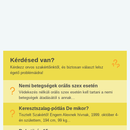
Kérdésed van?
Kérdezz orvos szakértőinktől, és biztosan választ lelsz
égető problémáidra!
Nemi betegségek orális szex esetén
Védekezés nélküli orális szex esetén kell tartani a nemi
betegségek átadásától s annak...
Keresztszalag-pótlás De mikor?
Tisztelt Szakértő! Engem Alexnek hívnak, 1999. október 4-
én születtem, 194 cm, 99 kg...