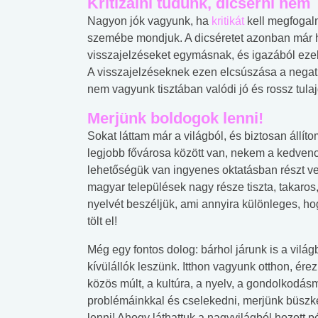
Kritizálni tudunk, dicsérni nem
lábnyomod?
tudásteszt
Nagyon jók vagyunk, ha
kritikát
kell megfogal
szemébe mondjuk. A dicséretet azonban már h
visszajelzéseket egymásnak, és igazából eze
A visszajelzéseknek ezen elcsúszása a negat
nem vagyunk tisztában valódi jó és rossz tula
Merjünk boldogok lenni!
Sokat láttam már a világból, és biztosan állí
legjobb fővárosa között van, nekem a kedvenc
lehetőségük van ingyenes oktatásban részt ve
magyar települések nagy része tiszta, takaros
nyelvét beszéljük, ami annyira különleges, 
tölt el!
Még egy fontos dolog: bárhol járunk is a világ
kívülállók leszünk. Itthon vagyunk otthon, ére
közös múlt, a kultúra, a nyelv, a gondolkodá
problémáinkkal és cselekedni, merjünk büszk
lenni! Ahogy láthattuk a nagyvilágból hozott p