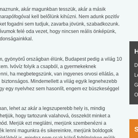
nyelvvizsga teszt -
teszt
maznunk, akár magunkban tesszük, akár a másik
No.42
arapófogóval kell belőlünk kihúzni. Nem adunk pozitív
ket fogadni sem tudjuk, zavarba jövünk, szabadkozunk.
ívumok felé oda vezet, hogy nincsen reális önképünk,
jdonságainkkal.
H
tom, gyönyörű országban élünk, Budapest pedig a világ 10
D
em. Ivóvíz folyik a csapból, a gyermekeknek
nni, ha megbetegszünk, van ingyenes orvosi ellátás, a
L
, biztonságos. Mindemellett a világ egyik legnehezebb
G
hogy egy nyelvhez sem hasonlít, engem ez büszkeséggel
O
ban, lehet az akár a legszuperebb hely is, mindig
zhetjük, hogy tartozunk valahová, összeköt minket a
smód. Merjük ezt meglátni, merjünk szembenézni a
ék lenni magunkra és sikereinkre, merjünk boldogok
éldákból is, mindez nem csak külső feltételeken múlik,