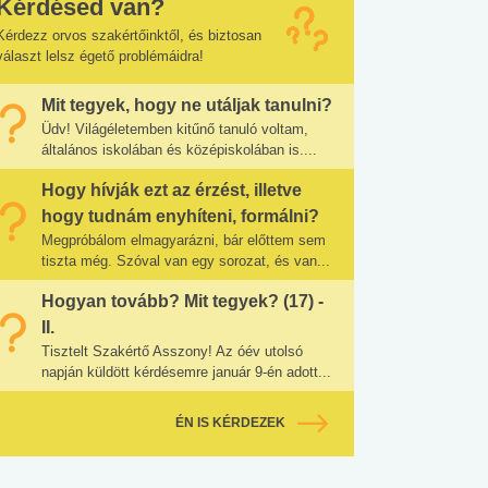
Kérdésed van?
Kérdezz orvos szakértőinktől, és biztosan
választ lelsz égető problémáidra!
Mit tegyek, hogy ne utáljak tanulni?
Üdv! Világéletemben kitűnő tanuló voltam,
általános iskolában és középiskolában is....
Hogy hívják ezt az érzést, illetve
hogy tudnám enyhíteni, formálni?
Megpróbálom elmagyarázni, bár előttem sem
tiszta még. Szóval van egy sorozat, és van...
Hogyan tovább? Mit tegyek? (17) -
II.
Tisztelt Szakértő Asszony! Az óév utolsó
napján küldött kérdésemre január 9-én adott...
ÉN IS KÉRDEZEK