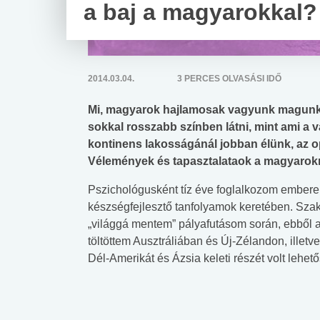
a baj a magyarokkal?
2014.03.04.
3 PERCES OLVASÁSI IDŐ
Mi, magyarok hajlamosak vagyunk magunkat,
sokkal rosszabb színben látni, mint ami a
kontinens lakosságánál jobban élünk, az op
Vélemények és tapasztalataok a magyarokró
Pszichológusként tíz éve foglalkozom embere
készségfejlesztő tanfolyamok keretében. Sza
„világgá mentem” pályafutásom során, ebből a
töltöttem Ausztráliában és Új-Zélandon, illet
Dél-Amerikát és Ázsia keleti részét volt leh