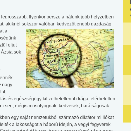
legrosszabb. Ilyenkor persze a nálunk jobb helyzetben
at, akiknél sokszor valóban kedvezőtlenebb gazdasági
at a
tőségünk
tül eljut
 Ázsia sok
k
termék
gy nagy
lül,
tás és egészségügy kifizethetetlenül drága, elérhetetlen
ncsen, mégis mosolyognak, kedvesek, barátságosak.
ben egy saját nemzetükből származó diktátor milliókat
delték a lakosságot a háború idején, a vegyi fegyverek