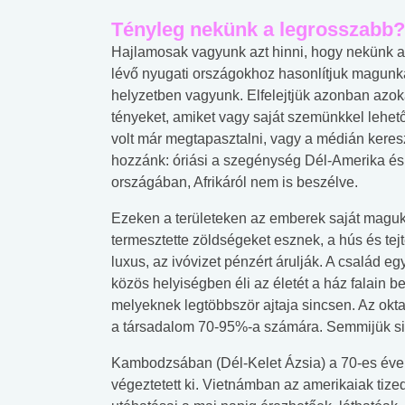
Tényleg nekünk a legrosszabb?
Hajlamosak vagyunk azt hinni, hogy nekünk a 
lévő nyugati országokhoz hasonlítjuk magunk
helyzetben vagyunk.
Elfelejtjük azonban azok
tényeket, amiket vagy saját szemünkkel lehe
volt már megtapasztalni, vagy a médián keresz
hozzánk: óriási a szegénység Dél-Amerika és
országában, Afrikáról nem is beszélve.
Ezeken a területeken az emberek saját magu
termesztette zöldségeket esznek, a hús és tej
luxus, az ivóvizet pénzért árulják. A család e
közös helyiségben éli az életét a ház falain be
melyeknek legtöbbször ajtaja sincsen. Az okta
a társadalom 70-95%-a számára. Semmijük si
Kambodzsában (Dél-Kelet Ázsia) a 70-es évek
végeztetett ki. Vietnámban az amerikaiak tize