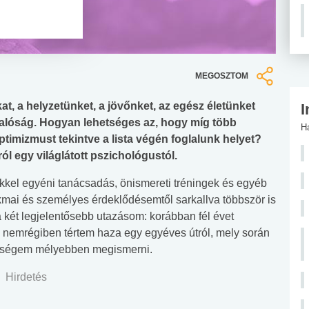
MEGOSZTOM
 a helyzetünket, a jövőnket, az egész életünket
I
 valóság. Hogyan lehetséges az, hogy míg több
H
timizmust tekintve a lista végén foglalunk helyet?
l egy világlátott pszichológustól.
kkel egyéni tanácsadás, önismereti tréningek és egyéb
kmai és személyes érdeklődésemtől sarkallva többször is
 két legjelentősebb utazásom: korábban fél évet
ve nemrégiben tértem haza egy egyéves útról, mely során
etőségem mélyebben megismerni.
Hirdetés