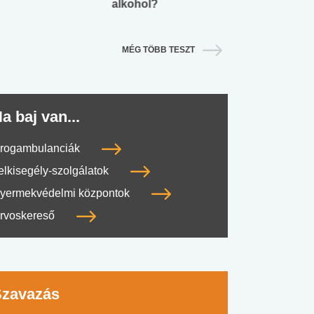
alkohol?
lábnyomod?
MÉG TÖBB TESZT
a baj van...
rogambulanciák
elkisegély-szolgálatok
yermekvédelmi központok
rvoskereső
Szavazás