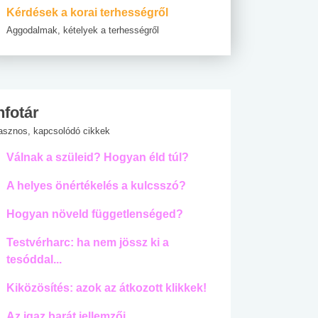
Kérdések a korai terhességről
Aggodalmak, kételyek a terhességről
nfotár
asznos, kapcsolódó cikkek
Válnak a szüleid? Hogyan éld túl?
A helyes önértékelés a kulcsszó?
Hogyan növeld függetlenséged?
Testvérharc: ha nem jössz ki a
tesóddal...
Kiközösítés: azok az átkozott klikkek!
Az igaz barát jellemzői