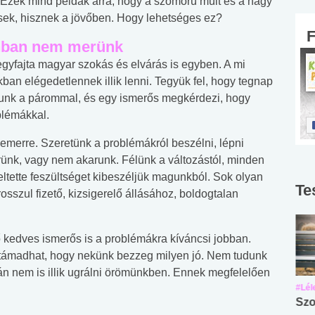
. Ezek mind példák arra, hogy a szomorú múlt és a nagy
ek, hisznek a jövőben. Hogy lehetséges ez?
onban nem merünk
egyfajta magyar szokás és elvárás is egyben. A mi
ban elégedetlennek illik lenni. Tegyük fel, hogy tegnap
ozunk a párommal, és egy ismerős megkérdezi, hogy
blémákkal.
merre. Szeretünk a problémákról beszélni, lépni
nk, vagy nem akarunk. Félünk a változástól, minden
tette feszültséget kibeszéljük magunkból. Sok olyan
Te
rosszul fizető, kizsigerelő állásához, boldogtalan
ő kedves ismerős is a problémákra kíváncsi jobban.
 támadhat, hogy nekünk bezzeg milyen jó. Nem tudunk
lán nem is illik ugrálni örömünkben. Ennek megfelelően
#Suli, munka
#Suli, munka
#Lél
Angol középfokú
Internet-függőség
Szo