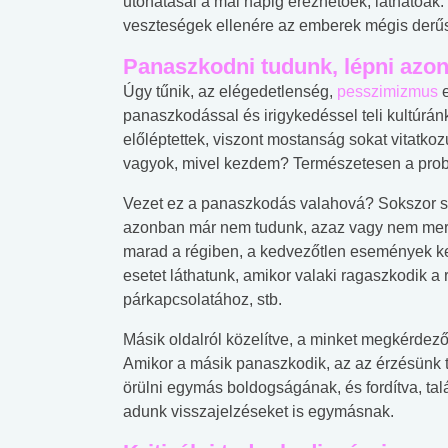
utóhatásai a mai napig érezhetőek, láthatóak
veszteségek ellenére az emberek mégis derűs
Panaszkodni tudunk, lépni az
Úgy tűnik, az elégedetlenség,
pesszimizmus
panaszkodással és irigykedéssel teli kultúránk
előléptettek, viszont mostanság sokat vitatk
vagyok, mivel kezdem? Természetesen a pro
Vezet ez a panaszkodás valahová? Sokszor se
azonban már nem tudunk, azaz vagy nem merü
marad a régiben, a kedvezőtlen események kel
esetet láthatunk, amikor valaki ragaszkodik a 
párkapcsolatához, stb.
Másik oldalról közelítve, a minket megkérdez
Amikor a másik panaszkodik, az az érzésünk
örülni egymás boldogságának, és fordítva, ta
 alkohol
#Zöldövezet
#Betegségek
adunk visszajelzéseket is egymásnak.
lent az
Mekkora az ökológiai
Elsősegély