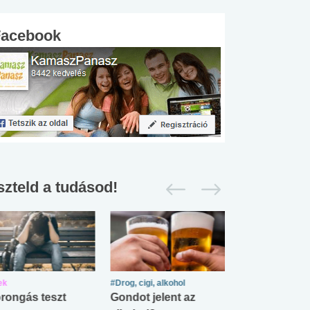
Facebook
szteld a tudásod!
ek
#Drog, cigi, alkohol
#Zöldövezet
rongás teszt
Gondot jelent az
Mekkora az ö