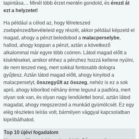
tapintása… Minél több érzet mentén gondold, és
érezd át
ezt a helyzetet
!
Ha például a célod az, hogy félreteszed
zsebpénzed/bevételeid egy részét, akkor például képzeld el
magad, ahogy a pénzt beledobod a
malacperselybe
,
hallod, ahogy koppan a pénzt, aztán a következő
alkalommal már egyre több csörren. Látod magad előtt a
kísértéseket, amikor ehhez a pénzhez hozzá kellene nyúlni,
de nem teszed meg, mert sokkal fontosabb dologra
gyűjtesz. Aztán látod magad előtt, ahogy kinyitod a
malacperselyt,
összegyűlt az összeg
, nehéz is ez a sok
apró, ahogy kiborítod néhány érme legurul a padlóra, mert
olyan sok van, és olyan nagy lendülettel borul, aztán látod
magadat, ahogy megszerzed a munkád gyümölcsét. Ez egy
elég részletes leírás volt, bármilyen vággyal kapcsolatban
kipróbálhatod.
Top 10 újévi fogadalom