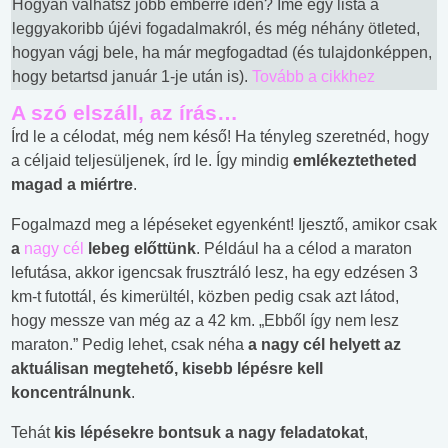
Hogyan válhatsz jobb emberré idén? Íme egy lista a
leggyakoribb újévi fogadalmakról, és még néhány ötleted,
hogyan vágj bele, ha már megfogadtad (és tulajdonképpen,
hogy betartsd január 1-je után is).
Tovább a cikkhez
A szó elszáll, az írás…
Írd le a célodat, még nem késő! Ha tényleg szeretnéd, hogy
a céljaid teljesüljenek, írd le. Így mindig
emlékeztetheted
magad a miértre
.
Fogalmazd meg a lépéseket egyenként! Ijesztő, amikor csak
a
nagy cél
lebeg előttünk
. Például ha a célod a maraton
lefutása, akkor igencsak frusztráló lesz, ha egy edzésen 3
km-t futottál, és kimerültél, közben pedig csak azt látod,
hogy messze van még az a 42 km. „Ebből így nem lesz
maraton.” Pedig lehet, csak néha
a nagy cél helyett az
aktuálisan megtehető, kisebb lépésre kell
koncentrálnunk
.
Tehát
kis lépésekre bontsuk a nagy feladatokat
,