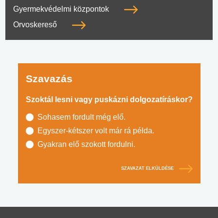
Gyermekvédelmi központok
Orvoskereső
Szavazás
Szoktál lesni vagy puskázni dolgozatíráskor?
Sohasem fordult még elő.
Egyszer-kétszer volt már rá példa.
Gyakran elő szokott fordulni.
SZAVAZAT ELKÜLDÉSE