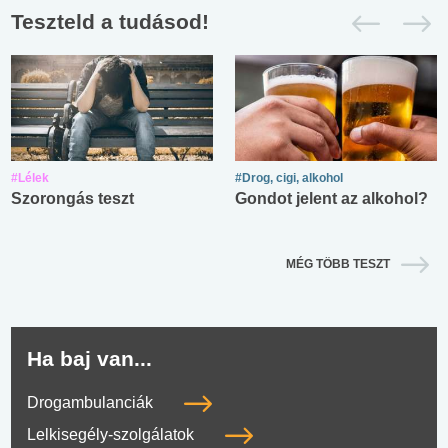
Teszteld a tudásod!
#Lélek
#Drog, cigi, alkohol
Szorongás teszt
Gondot jelent az alkohol?
MÉG TÖBB TESZT
Ha baj van...
Drogambulanciák
Lelkisegély-szolgálatok