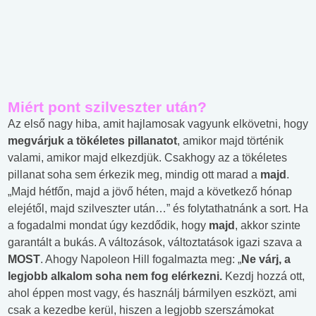
Miért pont szilveszter után?
Az első nagy hiba, amit hajlamosak vagyunk elkövetni, hogy
megvárjuk a tökéletes pillanatot
, amikor majd történik
valami, amikor majd elkezdjük. Csakhogy az a tökéletes
pillanat soha sem érkezik meg, mindig ott marad a
majd
.
„Majd hétfőn, majd a jövő héten, majd a következő hónap
elejétől, majd szilveszter után…” és folytathatnánk a sort. Ha
a fogadalmi mondat úgy kezdődik, hogy
majd
, akkor szinte
garantált a bukás. A változások, változtatások igazi szava a
MOST
. Ahogy Napoleon Hill fogalmazta meg: „
Ne várj, a
legjobb alkalom soha nem fog elérkezni.
Kezdj hozzá ott,
ahol éppen most vagy, és használj bármilyen eszközt, ami
csak a kezedbe kerül, hiszen a legjobb szerszámokat