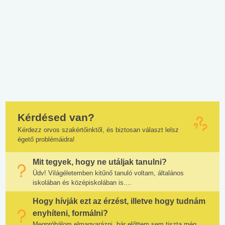
Kérdésed van?
Kérdezz orvos szakértőinktől, és biztosan választ lelsz
égető problémáidra!
Mit tegyek, hogy ne utáljak tanulni?
Üdv! Világéletemben kitűnő tanuló voltam, általános
iskolában és középiskolában is....
Hogy hívják ezt az érzést, illetve hogy tudnám
enyhíteni, formálni?
Megpróbálom elmagyarázni, bár előttem sem tiszta még.