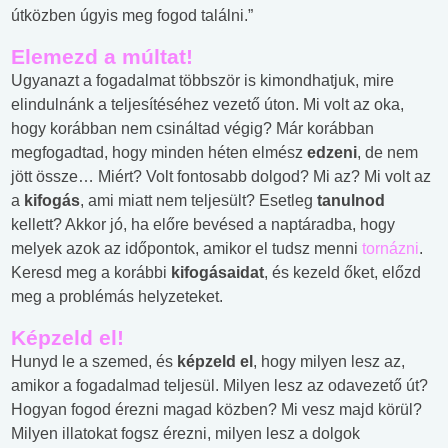
útközben úgyis meg fogod találni.”
Elemezd a múltat
!
Ugyanazt a fogadalmat többször is kimondhatjuk, mire
elindulnánk a teljesítéséhez vezető úton. Mi volt az oka,
hogy korábban nem csináltad végig? Már korábban
megfogadtad, hogy minden héten elmész
edzeni
, de nem
jött össze… Miért? Volt fontosabb dolgod? Mi az? Mi volt az
a
kifogás
, ami miatt nem teljesült? Esetleg
tanulnod
kellett? Akkor jó, ha előre bevésed a naptáradba, hogy
melyek azok az időpontok, amikor el tudsz menni
tornázni
.
Keresd meg a korábbi
kifogásaidat
, és kezeld őket, előzd
meg a problémás helyzeteket.
Képzeld el!
Hunyd le a szemed, és
képzeld el
, hogy milyen lesz az,
amikor a fogadalmad teljesül. Milyen lesz az odavezető út?
Hogyan fogod érezni magad közben? Mi vesz majd körül?
Milyen illatokat fogsz érezni, milyen lesz a dolgok