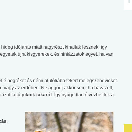
 hideg időjárás miatt nagyrészt kihaltak lesznek, így
Legyetek újra kisgyerekek, és hintázzatok egyet, ha van
llé bögréket és némi alufóliába tekert melegszendvicset.
n vagy az erdőben. Ne aggódj akkor sem, ha havazott,
iázott aljú
piknik takarót
. Így nyugodtan élvezhetitek a
zás
.