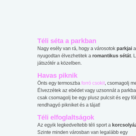
Téli séta a parkban
Nagy esély van rá, hogy a városotok
parkjai
a
nyugodtan élvezhetitek a
romantikus sétát
. 
játszótér a közelben.
Havas piknik
Önts egy termoszba
forró csokit
, csomagolj me
Élvezzétek az ebédet vagy uzsonnát a parkba
csak csomagolj be egy plusz pulcsit és egy fól
rendhagyó pikniket és a tájat!
Téli elfoglaltságok
Az egyik legkedveltebb téli sport a
korcsolyá
Szinte minden városban van legalább egy