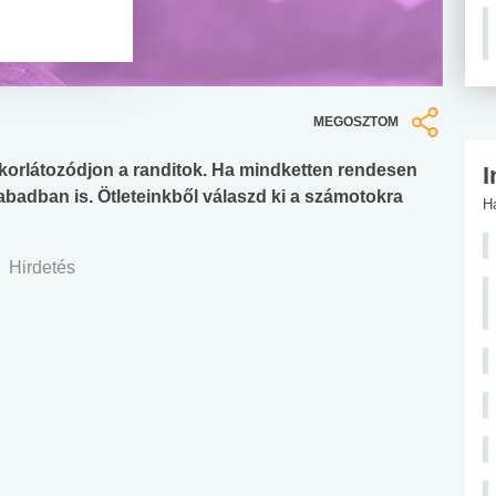
MEGOSZTOM
re korlátozódjon a randitok. Ha mindketten rendesen
I
szabadban is. Ötleteinkből válaszd ki a számotokra
H
Hirdetés