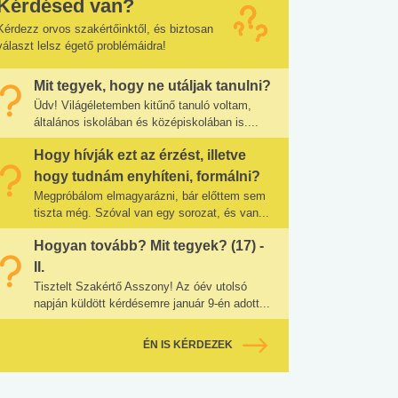
Kérdésed van?
Kérdezz orvos szakértőinktől, és biztosan
választ lelsz égető problémáidra!
Mit tegyek, hogy ne utáljak tanulni?
Üdv! Világéletemben kitűnő tanuló voltam,
általános iskolában és középiskolában is....
Hogy hívják ezt az érzést, illetve
hogy tudnám enyhíteni, formálni?
Megpróbálom elmagyarázni, bár előttem sem
tiszta még. Szóval van egy sorozat, és van...
Hogyan tovább? Mit tegyek? (17) -
II.
Tisztelt Szakértő Asszony! Az óév utolsó
napján küldött kérdésemre január 9-én adott...
ÉN IS KÉRDEZEK