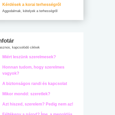
Kérdések a korai terhességről
Aggodalmak, kételyek a terhességről
nfotár
asznos, kapcsolódó cikkek
Miért leszünk szerelmesek?
Honnan tudom, hogy szerelmes
vagyok?
A biztonságos randi és kapcsolat
Mikor mondd: szeretlek?
Azt hiszed, szerelem? Pedig nem az!
Féltékeny a párod? Íme, a megoldás