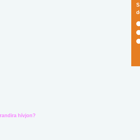
S
d
randira hívjon?