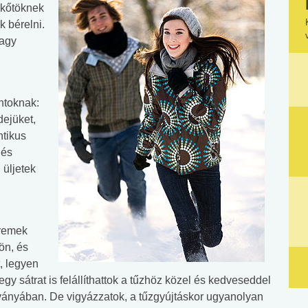
ikőtöknek
k bérelni.
vagy
ntoknak:
dejüket,
ntikus
 és
 üljetek
 remek
ön, és
t, legyen
gy sátrat is felállíthattok a tűzhöz közel és kedveseddel
ványában. De vigyázzatok, a tűzgyújtáskor ugyanolyan