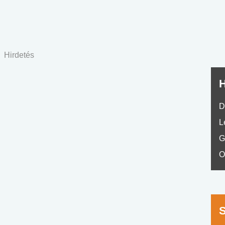
nyelvvizsga teszt -
teszt
No.42
Hirdetés
H
D
L
G
O