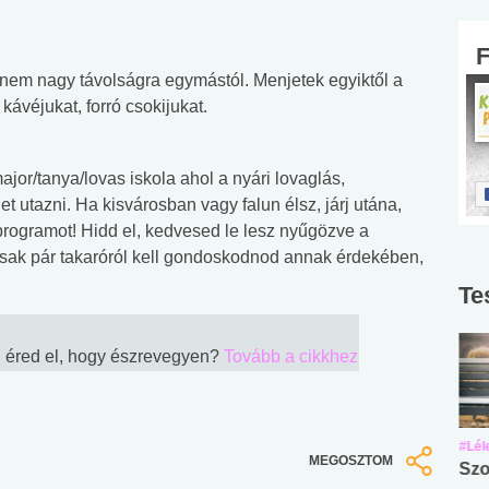
nem nagy távolságra egymástól. Menjetek egyiktől a
kávéjukat, forró csokijukat.
jor/tanya/lovas iskola ahol a nyári lovaglás,
et utazni. Ha kisvárosban vagy falun élsz, járj utána,
programot! Hidd el, kedvesed le lesz nyűgözve a
csak pár takaróról kell gondoskodnod annak érdekében,
Te
n éred el, hogy észrevegyen?
Tovább a cikkhez
#Suli, munka
#Suli, munka
#Lél
MEGOSZTOM
Angol középfokú
Internet-függőség
Szo