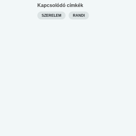
lábnyomod?
tudásteszt
Kapcsolódó címkék
SZERELEM
RANDI