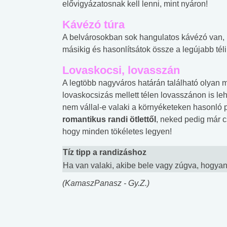
elővigyázatosnak kell lenni, mint nyáron!
Kávézó túra
A belvárosokban sok hangulatos kávézó van, 
másikig és hasonlítsátok össze a legújabb téli 
Lovaskocsi, lovasszán
A legtöbb nagyváros határán található olyan ma
lovaskocsizás mellett télen lovasszánon is leh
nem vállal-e valaki a környéketeken hasonló 
romantikus randi ötlettől
, neked pedig már 
hogy minden tökéletes legyen!
Tíz tipp a randizáshoz
Ha van valaki, akibe bele vagy zúgva, hogya
(KamaszPanasz - Gy.Z.)
 alkohol
#Zöldövezet
#Betegségek
lent az
Mekkora az ökológiai
Elsősegély