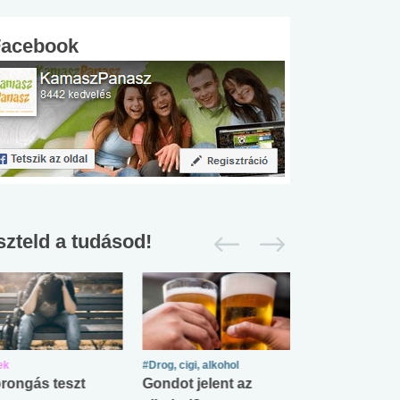
Facebook
szteld a tudásod!
ek
#Drog, cigi, alkohol
#Zöldövezet
rongás teszt
Gondot jelent az
Mekkora az ö