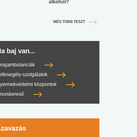
alkohol?
lábnyomod?
MÉG TÖBB TESZT
a baj van...
rogambulanciák
elkisegély-szolgálatok
yermekvédelmi központok
rvoskereső
Szavazás