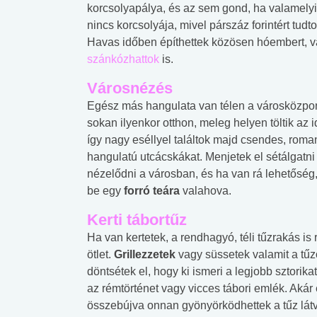
korcsolyapálya, és az sem gond, ha valamely
nincs korcsolyája, mivel párszáz forintért tudto
Havas időben építhettek közösen hóembert, 
szánkózhattok
is.
Városnézés
Egész más hangulata van télen a városközpo
sokan ilyenkor otthon, meleg helyen töltik az i
így nagy eséllyel találtok majd csendes, roma
hangulatú utcácskákat. Menjetek el sétálgatni
nézelődni a városban, és ha van rá lehetőség,
be egy
forró teára
valahova.
Kerti tábortűz
Ha van kertetek, a rendhagyó, téli tűzrakás is
ötlet.
Grillezzetek
vagy süssetek valamit a tűz
döntsétek el, hogy ki ismeri a legjobb sztorika
az rémtörténet vagy vicces tábori emlék. Akár e
összebújva onnan gyönyörködhettek a tűz lát