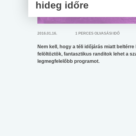
hideg időre
2016.01.16.
1 PERCES OLVASÁSI IDŐ
Nem kell, hogy a téli időjárás miatt beltér
felöltöztök, fantasztikus randitok lehet a 
legmegfelelőbb programot.