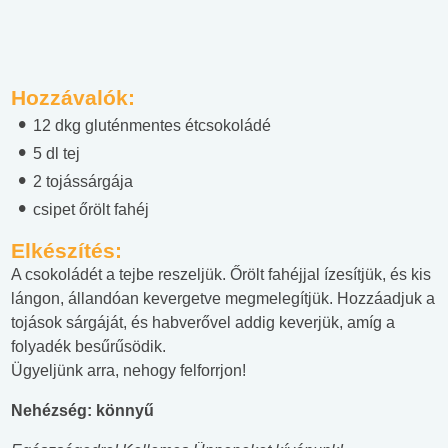
Hozzávalók:
12 dkg gluténmentes étcsokoládé
5 dl tej
2 tojássárgája
csipet őrölt fahéj
Elkészítés:
A csokoládét a tejbe reszeljük. Őrölt fahéjjal ízesítjük, és kis
lángon, állandóan kevergetve megmelegítjük. Hozzáadjuk a
tojások sárgáját, és habverővel addig keverjük, amíg a
folyadék besűrűsödik.
Ügyeljünk arra, nehogy felforrjon!
Nehézség: könnyű