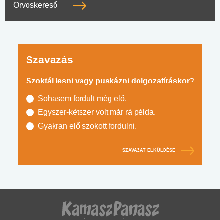
Orvoskereső
Szavazás
Szoktál lesni vagy puskázni dolgozatíráskor?
Sohasem fordult még elő.
Egyszer-kétszer volt már rá példa.
Gyakran elő szokott fordulni.
SZAVAZAT ELKÜLDÉSE