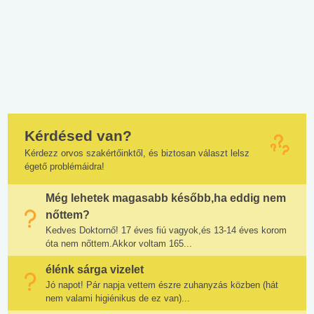
Kérdésed van?
Kérdezz orvos szakértőinktől, és biztosan választ lelsz
égető problémáidra!
Még lehetek magasabb később,ha eddig nem
nőttem?
Kedves Doktornő! 17 éves fiú vagyok,és 13-14 éves korom
óta nem nőttem.Akkor voltam 165...
élénk sárga vizelet
Jó napot! Pár napja vettem észre zuhanyzás közben (hát
nem valami higiénikus de ez van)...