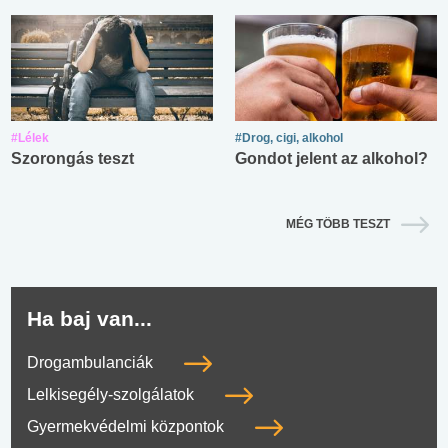
#Lélek
#Drog, cigi, alkohol
Szorongás teszt
Gondot jelent az alkohol?
MÉG TÖBB TESZT
Ha baj van...
Drogambulanciák
Lelkisegély-szolgálatok
Gyermekvédelmi központok