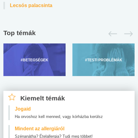
Lecsós palacsinta
Top témák
#BETEGSÉGEK
#TESTI PROBLÉMÁK
Kiemelt témák
Jogaid
Ha orvoshoz kell menned, vagy kórházba kerülsz
Mindent az allergiáról
Szénanátha? Ételallergia? Tudj meg többet!