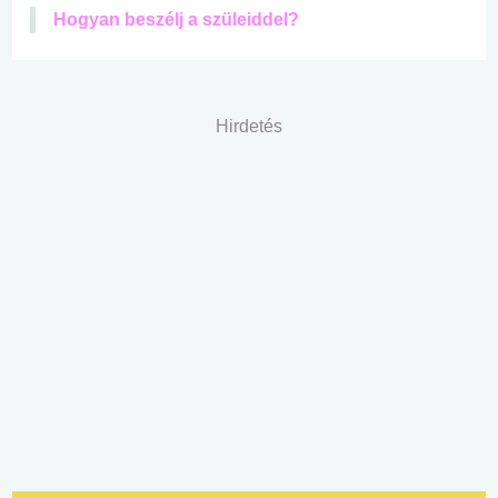
Hogyan beszélj a szüleiddel?
Hirdetés