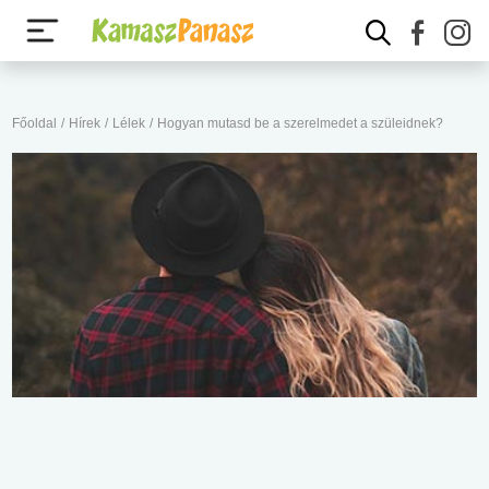
Főoldal
/
Hírek
/
Lélek
/
Hogyan mutasd be a szerelmedet a szüleidnek?