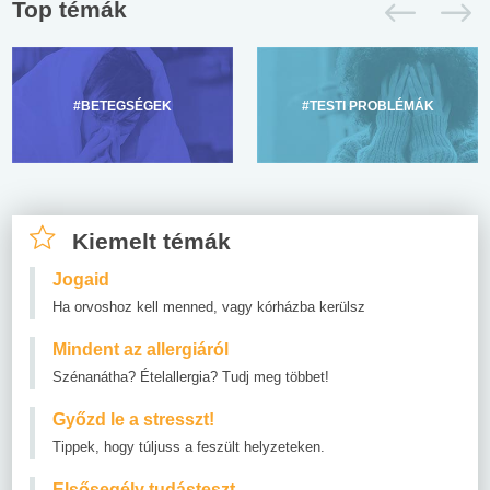
Top témák
#BETEGSÉGEK
#TESTI PROBLÉMÁK
Kiemelt témák
Jogaid
Ha orvoshoz kell menned, vagy kórházba kerülsz
Mindent az allergiáról
Szénanátha? Ételallergia? Tudj meg többet!
Győzd le a stresszt!
Tippek, hogy túljuss a feszült helyzeteken.
Elsősegély tudásteszt