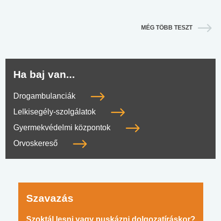
MÉG TÖBB TESZT
Ha baj van...
Drogambulanciák
Lelkisegély-szolgálatok
Gyermekvédelmi központok
Orvoskereső
Szavazás
Szoktál lesni vagy puskázni dolgozatíráskor?