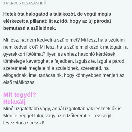
1 PERCES OLVASÁSI IDŐ
Hetek óta halogatod a találkozót, de végül mégis
elérkezett a pillanat: itt az idő, hogy az új párodat
bemutasd a szüleidnek.
Mi lesz, ha nem kedveli a szüleimet? Mi lesz, ha a szüleim
nem kedvelik őt? Mi lesz, ha a szüleim elkezdik mutogatni a
gyerekkori fotóimat? Ilyen és ehhez hasonló kérdések
tömkelege kavaroghat a fejedben. Izgulsz te, izgul a párod,
szeretnétek megfelelni a szüleidnek, szeretnéd, ha
elfogadnák. Íme, tanácsaink, hogy könnyebben menjen az
első találkozás.
Mit tegyél?
Relaxálj
Minél izgatottabb vagy, annál izgatottabbak lesznek ők is.
Menj el reggel futni, vagy az edzőterembe – ez segít
levezetni a stresszt!