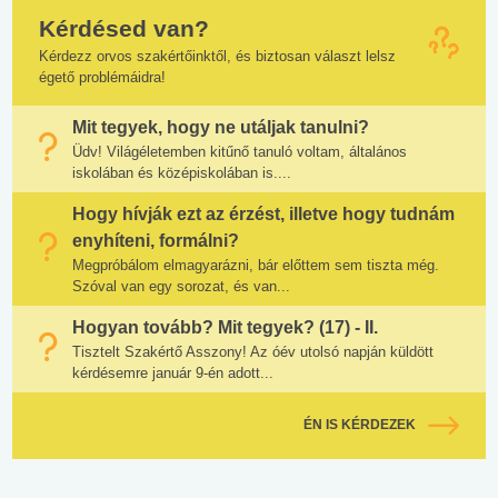
Kérdésed van?
Kérdezz orvos szakértőinktől, és biztosan választ lelsz
égető problémáidra!
Mit tegyek, hogy ne utáljak tanulni?
Üdv! Világéletemben kitűnő tanuló voltam, általános
iskolában és középiskolában is....
Hogy hívják ezt az érzést, illetve hogy tudnám
enyhíteni, formálni?
Megpróbálom elmagyarázni, bár előttem sem tiszta még.
Szóval van egy sorozat, és van...
Hogyan tovább? Mit tegyek? (17) - II.
Tisztelt Szakértő Asszony! Az óév utolsó napján küldött
kérdésemre január 9-én adott...
ÉN IS KÉRDEZEK