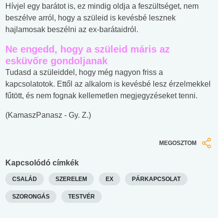
Hívjel egy barátot is, ez mindig oldja a feszültséget, nem
beszélve arról, hogy a szüleid is kevésbé lesznek
hajlamosak beszélni az ex-barátaidról.
Ne engedd, hogy a szüleid máris az
esküvőre gondoljanak
Tudasd a szüleiddel, hogy még nagyon friss a
kapcsolatotok. Ettől az alkalom is kevésbé lesz érzelmekkel
fűtött, és nem fognak kellemetlen megjegyzéseket tenni.
(KamaszPanasz - Gy. Z.)
MEGOSZTOM
Kapcsolódó címkék
CSALÁD
SZERELEM
EX
PÁRKAPCSOLAT
SZORONGÁS
TESTVÉR