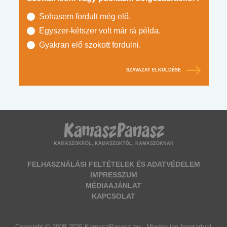
Sohasem fordult még elő.
Egyszer-kétszer volt már rá példa.
Gyakran elő szokott fordulni.
SZAVAZAT ELKÜLDÉSE
KAMASZOKRÓL, KAMASZOKTÓL, KAMASZOKNAK
FELHASZNÁLÁSI FELTÉTELEK ÉS ADATVÉDELEM
IMPRESSZUM
MÉDIAAJÁNLAT
KAPCSOLAT
Copyright © 2008-2026 KamaszPanasz.hu - Minden jog fenntartva!