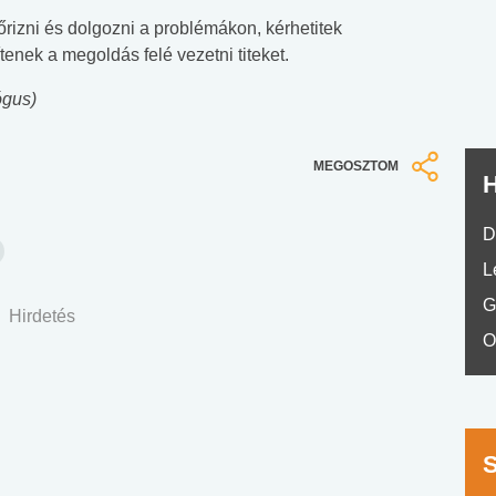
nyelvvizsga teszt -
teszt
rizni és dolgozni a problémákon, kérhetitek
No.42
tenek a megoldás felé vezetni titeket.
ógus)
MEGOSZTOM
H
D
L
G
Hirdetés
O