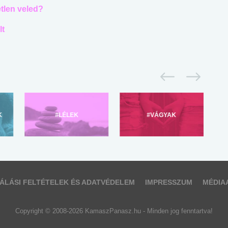
etlen veled?
lt
K
#LÉLEK
#VÁGYAK
ÁLÁSI FELTÉTELEK ÉS ADATVÉDELEM
IMPRESSZUM
MÉDIA
Copyright © 2008-2026 KamaszPanasz.hu - Minden jog fenntartva!