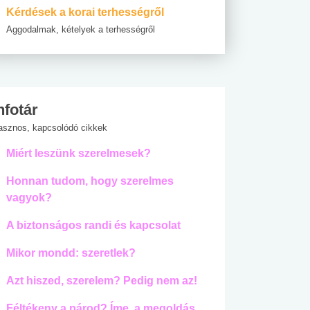
Kérdések a korai terhességről
Aggodalmak, kételyek a terhességről
nfotár
asznos, kapcsolódó cikkek
Miért leszünk szerelmesek?
Honnan tudom, hogy szerelmes
vagyok?
A biztonságos randi és kapcsolat
Mikor mondd: szeretlek?
Azt hiszed, szerelem? Pedig nem az!
Féltékeny a párod? Íme, a megoldás