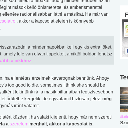
aszín köd” elfedi a hibákat, addig minden rendben aztán
Megint mások kellő önismerettel és emberismerettel
ellenére racionálisabban látni a másikat. Ha már van
csolatról
, akkor a kapcsolat elején is könnyebb
.
isszarázódni a mindennapokba: kell egy kis extra löket,
t, amely tele van olyan tippekkel, amiktől boldog lehetsz,
vább a cikkhez
Te
n, ha ellentétes érzelmek kavarognak bennünk. Ahogy
y's too good to die, sometimes I think she should be
yalként tekintünk rá, a másik pillanatban legszívesebben
et őrületbe kergetik, de egyvalamit biztosan jelez:
még
gymás iránt valamit.
atért küzdeni, ha valaki kijelenti, hogy már nem szereti
#Suli, munka
#Suli, munka
#Lél
Angol középfokú
Internet-függőség
Szo
Ha a
szerelem
meghalt, akkor a kapcsolat is.