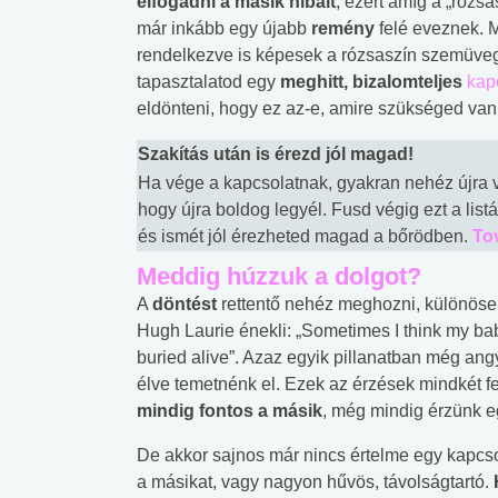
elfogadni a másik hibáit
, ezért amíg a „rózs
már inkább egy újabb
remény
felé eveznek. 
rendelkezve is képesek a rózsaszín szemüveg 
tapasztalatod egy
meghitt, bizalomteljes
kap
eldönteni, hogy ez az-e, amire szükséged van
Szakítás után is érezd jól magad!
Ha vége a kapcsolatnak, gyakran nehéz újra v
hogy újra boldog legyél. Fusd végig ezt a listá
és ismét jól érezheted magad a bőrödben.
To
Meddig húzzuk a dolgot?
A
döntést
rettentő nehéz meghozni, különöse
Hugh Laurie énekli: „Sometimes I think my bab
buried alive”. Azaz egyik pillanatban még ang
élve temetnénk el. Ezek az érzések mindkét fel
mindig fontos a másik
, még mindig érzünk e
De akkor sajnos már nincs értelme egy kapcsol
 alkohol
#Zöldövezet
#Betegségek
lent az
Mekkora az ökológiai
Elsősegély
a másikat, vagy nagyon hűvös, távolságtartó.