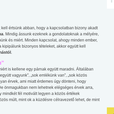
 kell értsünk abban, hogy a kapcsolatban bizony akadt
ma
. Mindig ássunk ezeknek a gondolatoknak a mélyére,
ünk és miért. Minden kapcsolat, ahogy minden ember,
kipipálunk bizonyos tételeket, akkor együtt kell
mástól
.
n”
ért is kellene egy párnak együtt maradni. Általában
g együtt vagyunk”, „sok emlékünk van”, „sok közös
lyan érvek, ami miatt érdemes úgy dönteni, hogy
De önmagukban nem lehetnek elégséges érvek arra,
y mindkét fél motivált legyen a közös értékek
közös múlt, mint ok a küzdésre célravezető lehet, de mint