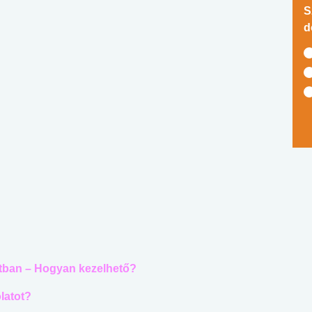
S
d
latban – Hogyan kezelhető?
latot?