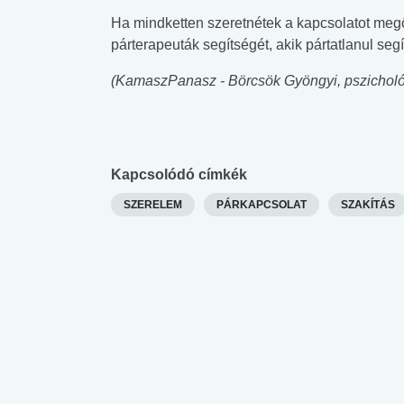
lábnyomod?
tudásteszt
Ha mindketten szeretnétek a kapcsolatot megő
párterapeuták segítségét, akik pártatlanul segí
(KamaszPanasz - Börcsök Gyöngyi, pszichol
Kapcsolódó címkék
SZERELEM
PÁRKAPCSOLAT
SZAKÍTÁS