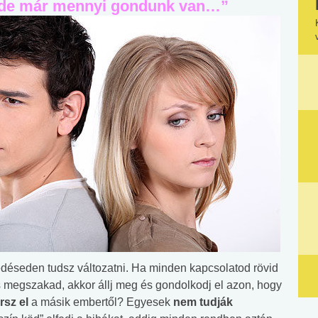
, de már mennyi gondunk van…”
edéseden tudsz változatni. Ha minden kapcsolatod rövid
es megszakad, akkor állj meg és gondolkodj el azon, hogy
rsz el
a másik embertől? Egyesek
nem tudják