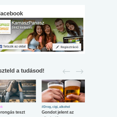
Facebook
szteld a tudásod!
ek
#Drog, cigi, alkohol
#Zöldövezet
rongás teszt
Gondot jelent az
Mekkora az ö