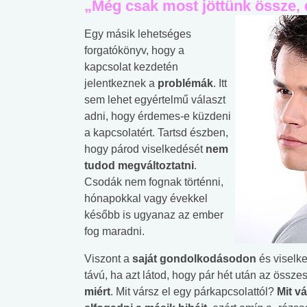
„Még csak most jöttünk össze
Egy másik lehetséges
forgatókönyv, hogy a
kapcsolat kezdetén
jelentkeznek a
problémák
. Itt
sem lehet egyértelmű választ
adni, hogy érdemes-e küzdeni
a kapcsolatért. Tartsd észben,
hogy párod viselkedését
nem
tudod megváltoztatni
.
Csodák nem fognak történni,
hónapokkal vagy évekkel
később is ugyanaz az ember
fog maradni.
Viszont a
saját gondolkodásodon
és viselk
távú, ha azt látod, hogy pár hét után az össz
miért
. Mit vársz el egy párkapcsolattól?
Mit vá