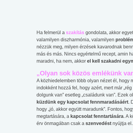
Ha felmerül a
szakítás
gondolata, akkor egyet
valamilyen diszharmónia, valamilyen
problé
nézzük meg, milyen érzések kavarodnak benn
más és más. Nincs egyértelmű recept, amin ha 
maradni, ha nem, akkor
el kell szakadni egy
„Olyan sok közös emlékünk va
A közhiedelemben több olyan nézet él, hogy mi
indokként hozzá fel, hogy azért, mert már „ré
dolgunk van” esetleg „családunk van”. Ezek o
küzdünk egy kapcsolat fennmaradásáért
. 
hogy „jó, akkor együtt maradunk”. Fontos, hog
megtartására, a
kapcsolat fenntartására
. A 
érv önmagában csak a
szenvedést
nyújtja el.