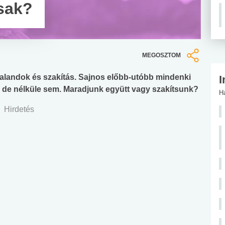
sak?
MEGOSZTOM
kalandok és szakítás. Sajnos előbb-utóbb mindenki
I
zi, de nélküle sem. Maradjunk együtt vagy szakítsunk?
H
Hirdetés