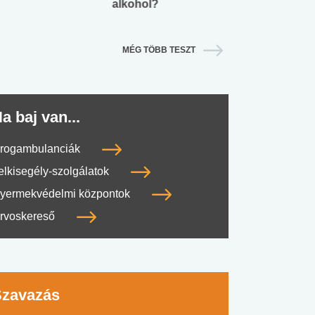
alkohol?
lábnyomod?
MÉG TÖBB TESZT
a baj van...
rogambulanciák
elkisegély-szolgálatok
yermekvédelmi központok
rvoskereső
Szavazás