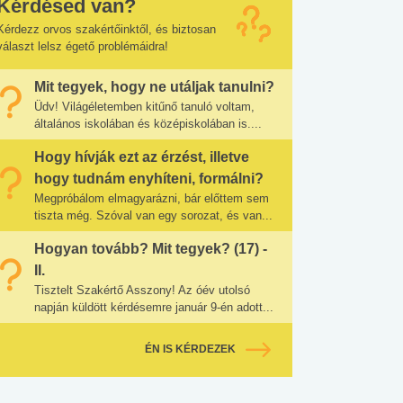
Kérdésed van?
Kérdezz orvos szakértőinktől, és biztosan
választ lelsz égető problémáidra!
Mit tegyek, hogy ne utáljak tanulni?
Üdv! Világéletemben kitűnő tanuló voltam,
általános iskolában és középiskolában is....
Hogy hívják ezt az érzést, illetve
hogy tudnám enyhíteni, formálni?
Megpróbálom elmagyarázni, bár előttem sem
tiszta még. Szóval van egy sorozat, és van...
Hogyan tovább? Mit tegyek? (17) -
II.
Tisztelt Szakértő Asszony! Az óév utolsó
napján küldött kérdésemre január 9-én adott...
ÉN IS KÉRDEZEK