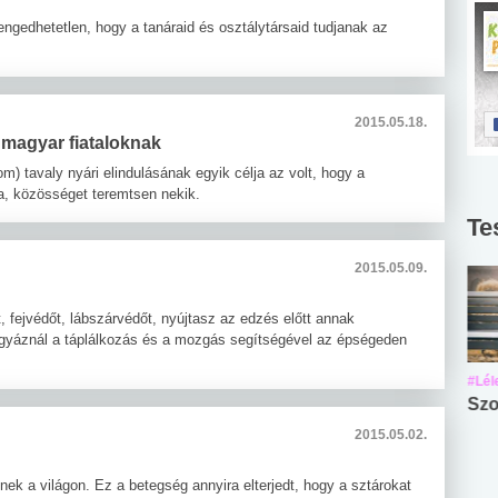
ngedhetetlen, hogy a tanáraid és osztálytársaid tudjanak az
2015.05.18.
 magyar fiataloknak
) tavaly nyári elindulásának egyik célja az volt, hogy a
lja, közösséget teremtsen nekik.
Te
2015.05.09.
 fejvédőt, lábszárvédőt, nyújtasz az edzés előtt annak
igyáznál a táplálkozás és a mozgás segítségével az épségeden
#Suli, munka
#Suli, munka
#Lél
Angol középfokú
Internet-függőség
Szo
nyelvvizsga teszt -
teszt
2015.05.02.
No.42
ek a világon. Ez a betegség annyira elterjedt, hogy a sztárokat