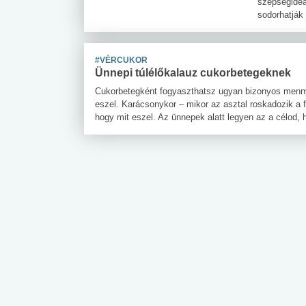
szépségideá
sodorhatják
#VÉRCUKOR
Ünnepi túlélőkalauz cukorbetegeknek
Cukorbetegként fogyaszthatsz ugyan bizonyos mennyis
eszel. Karácsonykor – mikor az asztal roskadozik a f
hogy mit eszel. Az ünnepek alatt legyen az a célod,