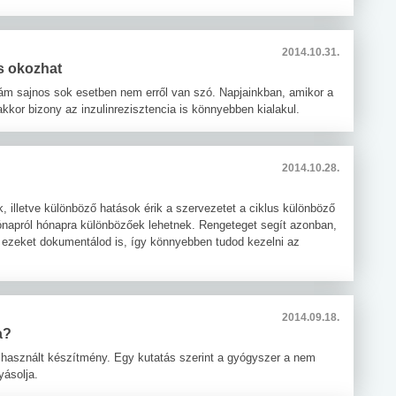
2014.10.31.
is okozhat
, ám sajnos sok esetben nem erről van szó. Napjainkban, amikor a
akkor bizony az inzulinrezisztencia is könnyebben kialakul.
2014.10.28.
ik, illetve különböző hatások érik a szervezetet a ciklus különböző
hónapról hónapra különbözőek lehetnek. Rengeteget segít azonban,
 ezeket dokumentálod is, így könnyebben tudod kezelni az
2014.09.18.
a?
 használt készítmény. Egy kutatás szerint a gyógyszer a nem
ásolja.