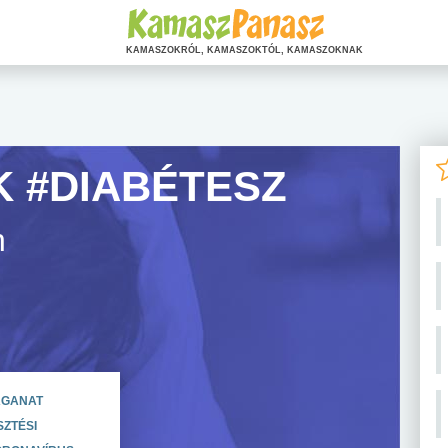
KAMASZOKRÓL, KAMASZOKTÓL, KAMASZOKNAK
 #DIABÉTESZ
n
AGANAT
ZTÉSI