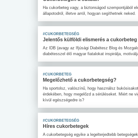
Ha cukorbeteg vagy, a biztonságod szempontjából ele
állapotodról, illetve arról, hogyan segíthetnek neked.
#CUKORBETEGSÉG
Jelentős külföldi elismerés a cukorbeteg
Az IDB (avagy az Ifjúsági Diabétesz Blog és Mozgalom
diabétesszel élő magyar fiatalokat inspirálja, motivá
#CUKORBETEG
Megelőzhető a cukorbetegség?
Ha sportolsz, valószínű, hogy használsz bukósisakot,
érdekében, hogy megelőzd a sérüléseket. Miért ne v
kívül egészségedre is?
 alkohol
#Zöldövezet
#Betegségek
lent az
Mekkora az ökológiai
Elsősegély
lábnyomod?
tudásteszt
#CUKORBETEGSÉG
Híres cukorbetegek
A cukorbetegség egyike a legelterjedtebb betegségekn