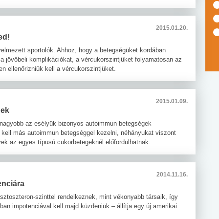
2015.01.20.
ed!
elmezett sportolók. Ahhoz, hogy a betegségüket kordában
 jövőbeli komplikációkat, a vércukorszintjüket folyamatosan az
 ellenőrizniük kell a vércukorszintjüket.
2015.01.09.
gek
k nagyobb az esélyük bizonyos autoimmun betegségek
 kell más autoimmun betegséggel kezelni, néhányukat viszont
yek az egyes típusú cukorbetegeknél előfordulhatnak.
2014.11.16.
enciára
tesztoszteron-szinttel rendelkeznek, mint vékonyabb társaik, így
an impotenciával kell majd küzdeniük – állítja egy új amerikai