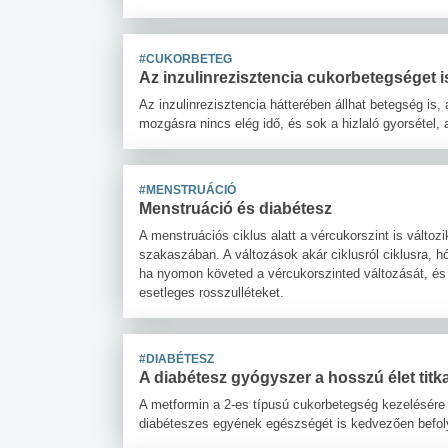
#CUKORBETEG
Az inzulinrezisztencia cukorbetegséget 
Az inzulinrezisztencia hátterében állhat betegség is
mozgásra nincs elég idő, és sok a hizlaló gyorsétel, 
#MENSTRUÁCIÓ
Menstruáció és diabétesz
A menstruációs ciklus alatt a vércukorszint is változ
szakaszában. A változások akár ciklusról ciklusra, 
ha nyomon követed a vércukorszinted változását, és
esetleges rosszulléteket.
#DIABÉTESZ
A diabétesz gyógyszer a hosszú élet titk
A metformin a 2-es típusú cukorbetegség kezelésére
diabéteszes egyének egészségét is kedvezően befoly