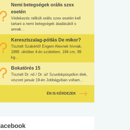
Nemi betegségek orális szex
esetén
Védekezés nélküli orális szex esetén kell
tartani a nemi betegségek átadásától s
annak...
Keresztszalag-pótlás De mikor?
Tisztelt Szakértő! Engem Alexnek hívnak,
1999. október 4-én születtem, 194 cm, 99
kg...
Bokatörés 15
Tisztelt Dr. nő / Dr. úr! Szurdokpüspökin élek,
viszont január 19-én Jobbágyiban voltam...
ÉN IS KÉRDEZEK
Facebook