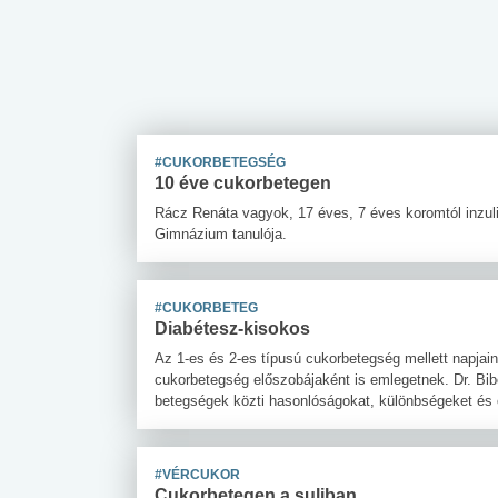
#CUKORBETEGSÉG
10 éve cukorbetegen
Rácz Renáta vagyok, 17 éves, 7 éves koromtól inzuli
Gimnázium tanulója.
#CUKORBETEG
Diabétesz-kisokos
Az 1-es és 2-es típusú cukorbetegség mellett napjain
cukorbetegség előszobájaként is emlegetnek. Dr. Bi
betegségek közti hasonlóságokat, különbségeket és 
#VÉRCUKOR
Cukorbetegen a suliban