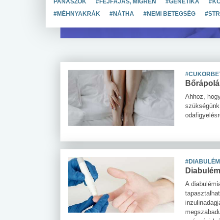
PANASZOK
#FEJFÁJÁS, MIGRÉN
#GENETIKA
#K
#MÉHNYAKRÁK
#NÁTHA
#NEMI BETEGSÉG
#STR
#CUKORBE
Bőrápolá
Ahhoz, hogy
szükségünk.
odafigyelés
#DIABULÉM
Diabulémi
A diabulémia
tapasztalha
inzulinadagj
megszabadul