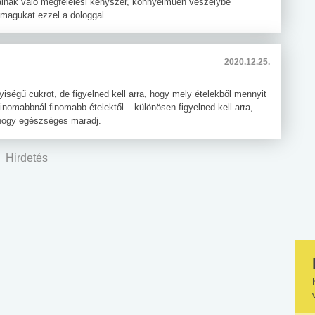
lnak való megfelelési kényszer, könnyelműen veszélybe
 magukat ezzel a dologgal.
2020.12.25.
égű cukrot, de figyelned kell arra, hogy mely ételekből mennyit
inomabbnál finomabb ételektől – különösen figyelned kell arra,
 hogy egészséges maradj.
Hirdetés