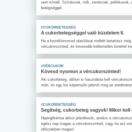
sem kíméli. Színészek, írók, zenészek, politikusok,
betegséggel.
#CUKORBETEGSÉG
A cukorbetegséggel való küzdelem II.
Ha a kezelőorvosod utasításai mellett betartasz még
vércukorszinted, és kevesebb kellemetlen tünettel k
#VÉRCUKOR
Kövesd nyomon a vércukorszinted!
Aki cukorbeteg, otthon is használnia kell vércukorsz
méri, és egy kis képernyőn jeleníti meg az eredmény
#CUKORBETEGSÉG
Segítség, cukorbeteg vagyok! Mikor kell 
Hiperglikémia akkor jelentkezik, amikor a vércukors
egész nap magas a vércukorszinted, vagy ha azt ve
időszakban magas!