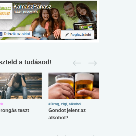
szteld a tudásod!
ek
#Drog, cigi, alkohol
#Zöldövezet
rongás teszt
Gondot jelent az
Mekkora az ö
alkohol?
lábnyomod?