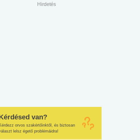
Hirdetés
Kérdésed van?
Kérdezz orvos szakértőinktől, és biztosan
választ lelsz égető problémáidra!