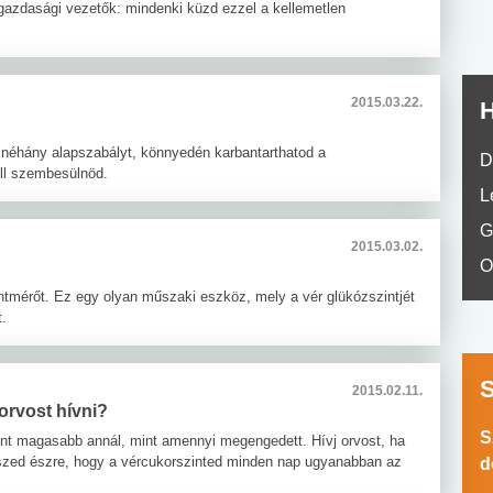
 gazdasági vezetők: mindenki küzd ezzel a kellemetlen
2015.03.22.
H
 néhány alapszabályt, könnyedén karbantarthatod a
D
ell szembesülnöd.
L
G
2015.03.02.
O
intmérőt. Ez egy olyan műszaki eszköz, mely a vér glükózszintjét
t.
2015.02.11.
orvost hívni?
S
zint magasabb annál, mint amennyi megengedett. Hívj orvost, ha
szed észre, hogy a vércukorszinted minden nap ugyanabban az
d