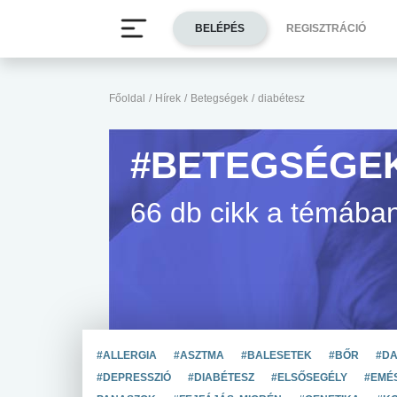
BELÉPÉS
REGISZTRÁCIÓ
Főoldal
/
Hírek
/
Betegségek
/
diabétesz
#BETEGSÉGEK
66 db cikk a témába
#ALLERGIA
#ASZTMA
#BALESETEK
#BŐR
#D
#DEPRESSZIÓ
#DIABÉTESZ
#ELSŐSEGÉLY
#EMÉS