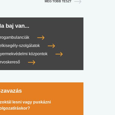
MÉG TÖBB TESZT
a baj van...
rogambulanciák
elkisegély-szolgálatok
yermekvédelmi központok
rvoskereső
Szavazás
zoktál lesni vagy puskázni
olgozatíráskor?