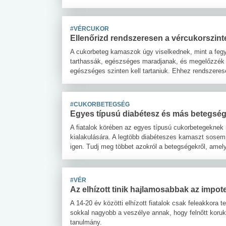
#VÉRCUKOR
Ellenőrizd rendszeresen a vércukorszint
A cukorbeteg kamaszok úgy viselkednek, mint a fegy
tarthassák, egészséges maradjanak, és megelőzzék a
egészséges szinten kell tartaniuk. Ehhez rendszeresen
#CUKORBETEGSÉG
Egyes típusú diabétesz és más betegsé
A fiatalok körében az egyes típusú cukorbetegekne
kialakulására. A legtöbb diabéteszes kamaszt sosem
igen. Tudj meg többet azokról a betegségekről, amel
#VÉR
Az elhízott tinik hajlamosabbak az impot
A 14-20 év közötti elhízott fiatalok csak feleakkora 
sokkal nagyobb a veszélye annak, hogy felnőtt korukb
tanulmány.