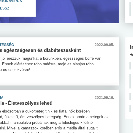
ORONAVÍRUS
ESSZ
TEGSÉG
2022.09.05.
I
s egészségesen és diabéteszesként
H
 jól érezzük magunkat a bőrünkben, egészséges bőrre van
 Ennek eléréséhez több tudásra, majd ez alapján több
re és cselekvésre!
IA
2021.09.16.
a - Életveszélyes lehet!
 elsősorban a cukorbeteg tinik és fiatal nők körében
tó, újkeletű, ám veszélyes betegség. Ennek során a betegek az
aikkal manipulálva próbálnak meg a felesleges kilóiktól
ni. Mivel a kamaszok körében erős a média által sugallt