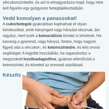
vércukorszintedre, és azt is elmagyarázza majd, hogy mire
kell figyelni egy gyógyszer betegtájékoztatóján.
Vedd komolyan a panaszokat!
A
cukorbetegek
gyakrabban kaphatnak el olyan
kórokozókat, amik hányingert vagy hányást okoznak, ám
vigyázz, mert ezek a
ketoacidózis
tünetei is lehetnek. Ha
kavarog a gyomrod, vagy hánysz, fontos, hogy nagyon
figyelj oda a vércukor-, és
ketonszintedre
, és kérj orvosi
segítséget. A legjobb hozzáállás, ha ragaszkodsz a
megszokott
inzulinadagodhoz
, gyakran ellenőrzöd a
ketonszintet, és követed az orvosod utasításait.
Készíts