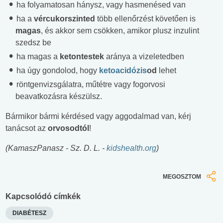
ha folyamatosan hánysz, vagy hasmenésed van
ha a
vércukorszinted
több ellenőrzést követően is
magas
, és akkor sem csökken, amikor plusz inzulint
szedsz be
ha magas a
ketontestek
aránya a vizeletedben
ha úgy gondolod, hogy
ketoacidózis
od
lehet
röntgenvizsgálatra, műtétre vagy fogorvosi
beavatkozásra készülsz.
Bármikor bármi kérdésed vagy aggodalmad van, kérj
tanácsot az
orvosodtól
!
(KamaszPanasz - Sz. D. L. -
kidshealth.org
)
MEGOSZTOM
Kapcsolódó címkék
DIABÉTESZ