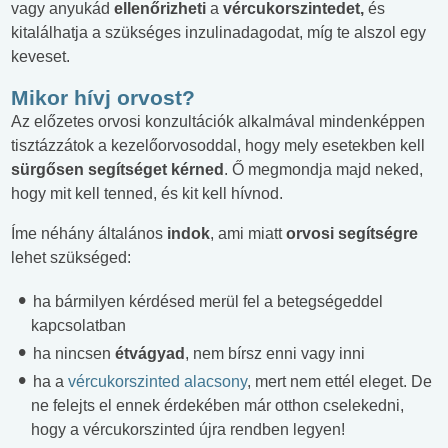
vagy anyukád
ellenőrizheti
a
vércukorszintedet,
és
kitalálhatja a szükséges inzulinadagodat, míg te alszol egy
keveset.
Mikor hívj orvost?
Az előzetes orvosi konzultációk alkalmával mindenképpen
tisztázzátok a kezelőorvosoddal, hogy mely esetekben kell
sürgősen segítséget kérned
. Ő megmondja majd neked,
hogy mit kell tenned, és kit kell hívnod.
Íme néhány általános
indok
, ami miatt
orvosi segítségre
lehet szükséged:
ha bármilyen kérdésed merül fel a betegségeddel
kapcsolatban
ha nincsen
étvágyad
, nem bírsz enni vagy inni
ha a
vércukorszinted alacsony
, mert nem ettél eleget. De
ne felejts el ennek érdekében már otthon cselekedni,
hogy a vércukorszinted újra rendben legyen!