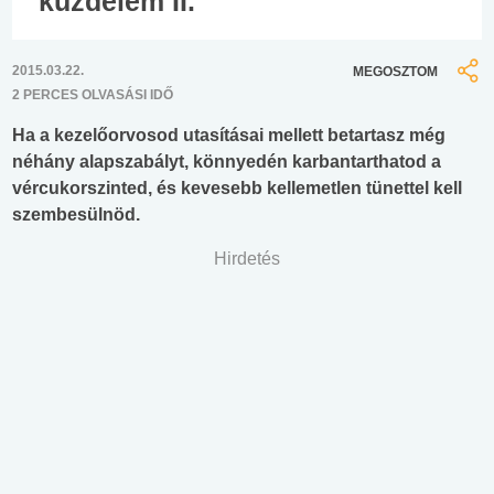
küzdelem II.
2015.03.22.
MEGOSZTOM
2 PERCES OLVASÁSI IDŐ
Ha a kezelőorvosod utasításai mellett betartasz még
néhány alapszabályt, könnyedén karbantarthatod a
vércukorszinted, és kevesebb kellemetlen tünettel kell
szembesülnöd.
Hirdetés