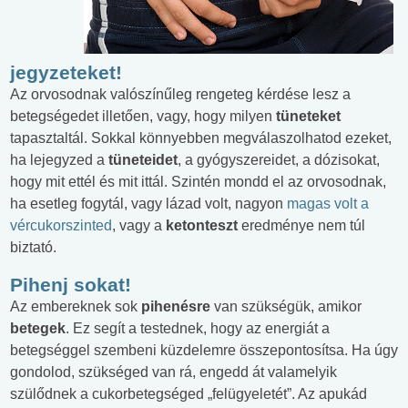
jegyzeteket!
Az orvosodnak valószínűleg rengeteg kérdése lesz a
betegségedet illetően, vagy, hogy milyen
tüneteket
tapasztaltál. Sokkal könnyebben megválaszolhatod ezeket,
ha lejegyzed a
tüneteidet
, a gyógyszereidet, a dózisokat,
hogy mit ettél és mit ittál. Szintén mondd el az orvosodnak,
ha esetleg fogytál, vagy lázad volt, nagyon
magas volt a
vércukorszinted
, vagy a
ketonteszt
eredménye nem túl
biztató.
Pihenj sokat!
Az embereknek sok
pihenésre
van szükségük, amikor
betegek
. Ez segít a testednek, hogy az energiát a
betegséggel szembeni küzdelemre összepontosítsa. Ha úgy
gondolod, szükséged van rá, engedd át valamelyik
szülődnek a cukorbetegséged „felügyeletét”. Az apukád