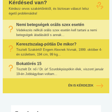
Kérdésed van?
Kérdezz orvos szakértőinktől, és biztosan választ lelsz
égető problémáidra!
Nemi betegségek orális szex esetén
Védekezés nélküli orális szex esetén kell tartani a nemi
betegségek átadásától s annak...
Keresztszalag-pótlás De mikor?
Tisztelt Szakértő! Engem Alexnek hívnak, 1999. október 4-
én születtem, 194 cm, 99 kg...
Bokatörés 15
Tisztelt Dr. nő / Dr. úr! Szurdokpüspökin élek, viszont január
19-én Jobbágyiban voltam...
ÉN IS KÉRDEZEK