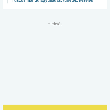
Tüszős mandulagyulladás: tünetek, kezelés
Hirdetés