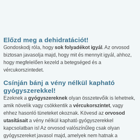
Előzd meg a dehidratációt!
Gondoskodj róla, hogy
sok folyadékot igyál
. Az orvosod
biztosan javasolja majd, hogy mit és mennyit igyál, ahhoz,
hogy megfelelően kezeld a betegséged és a
vércukorszintedet.
Csínján bánj a vény nélkül kapható
gyógyszerekkel!
Ezeknek a
gyógyszereknek
olyan összetevőik is lehetnek,
amik növelik vagy csökkentik a
vércukorszintet
, vagy
ehhez hasonló tüneteket okoznak. Kövesd az
orvosod
utasításait
a vény nélkül kapható gyógyszerekkel
kapcsolatban is! Az orvosod valószínűleg csak olyan
gyógyszereket javasol majd, amelyek nem hatnak a