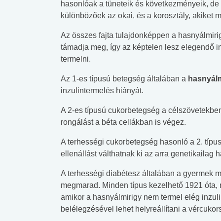
hasonlóak a tüneteik és következményeik, de
különbözőek az okai, és a korosztály, akiket
Az összes fajta tulajdonképpen a hasnyálmiri
támadja meg, így az képtelen lesz elegendő in
termelni.
Az 1-es típusú betegség általában a
hasnyálm
inzulintermelés hiányát.
A 2-es típusú cukorbetegség a célszövetekben k
rongálást a béta cellákban is végez.
A terhességi cukorbetegség hasonló a 2. típ
ellenállást válthatnak ki az arra genetikaila
A terhességi diabétesz általában a gyermek m
megmarad. Minden típus kezelhető 1921 óta, mi
amikor a hasnyálmirigy nem termel elég inzul
belélegzésével lehet helyreállítani a vércukors