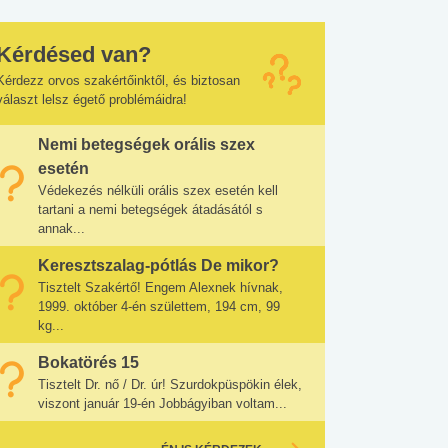
Kérdésed van?
Kérdezz orvos szakértőinktől, és biztosan
választ lelsz égető problémáidra!
Nemi betegségek orális szex
esetén
Védekezés nélküli orális szex esetén kell
tartani a nemi betegségek átadásától s
annak...
Keresztszalag-pótlás De mikor?
Tisztelt Szakértő! Engem Alexnek hívnak,
1999. október 4-én születtem, 194 cm, 99
kg...
Bokatörés 15
Tisztelt Dr. nő / Dr. úr! Szurdokpüspökin élek,
viszont január 19-én Jobbágyiban voltam...