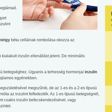
 megtámad.
gyet
zulint
irigy
béta celláinak rombolása okozza az
ialakult inzulin ellenállást jelent. De minimális
usú betegséghez. Ugyanis a terhesség hormonjai
inzulin
g hajlamos egyénekben.
egszületésével megszűnik, de az 1-es és a 2-es típusú
óta az inzulint felfedezték. Az 1-es típusú betegségnél,
int csakis inzulin befecskendezésével, vagy
zintet.