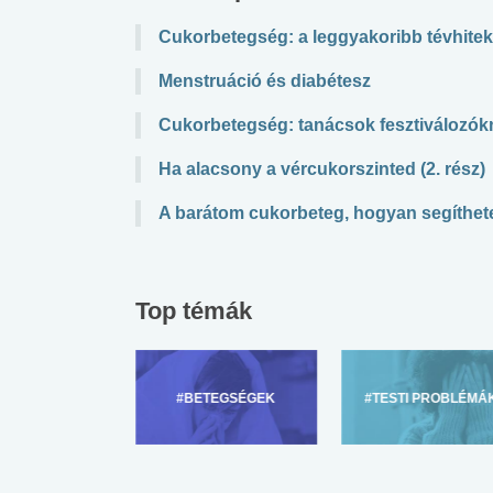
Cukorbetegség: a leggyakoribb tévhitek
Menstruáció és diabétesz
Cukorbetegség: tanácsok fesztiválozók
Ha alacsony a vércukorszinted (2. rész)
A barátom cukorbeteg, hogyan segíthet
Top témák
ZÜLŐKNEK
#BETEGSÉGEK
#TESTI PROBLÉMÁ