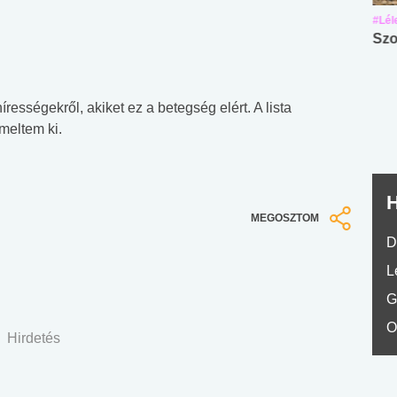
#Suli, munka
#Suli, munka
#Lél
Angol középfokú
Internet-függőség
Szo
nyelvvizsga teszt -
teszt
No.42
rességekről, akiket ez a betegség elért. A lista
meltem ki.
H
MEGOSZTOM
D
L
G
O
Hirdetés