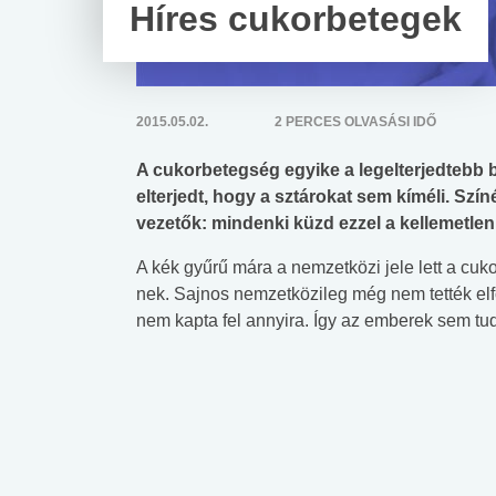
Híres cukorbetegek
2015.05.02.
2 PERCES OLVASÁSI IDŐ
A cukorbetegség egyike a legelterjedtebb 
elterjedt, hogy a sztárokat sem kíméli. Szí
vezetők: mindenki küzd ezzel a kellemetle
A kék gyűrű mára a nemzetközi jele lett a cuk
nek. Sajnos nemzetközileg még nem tették elfo
nem kapta fel annyira. Így az emberek sem tud