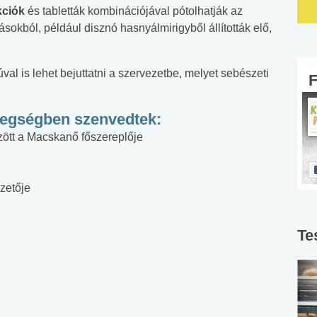
kciók
és tabletták kombinációjával pótolhatják az
rásokból, például disznó hasnyálmirigyből állították elő,
val is lehet bejuttatni a szervezetbe, melyet sebészeti
tegségben szenvedtek:
zött a Macskanő főszereplője
zetője
Te