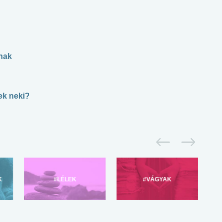
nak
ek neki?
K
#LÉLEK
#VÁGYAK