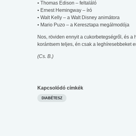
• Thomas Edison – feltaláló
 alkohol
#Zöldövezet
#Betegségek
• Ernest Hemingway – író
lent az
Mekkora az ökológiai
Elsősegély
• Walt Kelly – a Walt Disney animátora
lábnyomod?
tudásteszt
• Mario Puzo – a Keresztapa megálmodója
Nos, röviden ennyit a cukorbetegségről, és a hí
korántsem teljes, én csak a leghíresebbeket e
(Cs. B.)
Kapcsolódó címkék
DIABÉTESZ