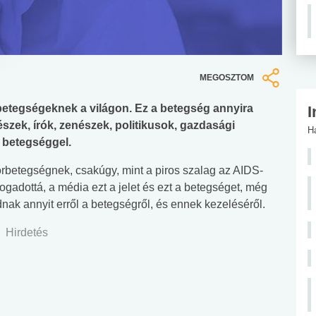
MEGOSZTOM
betegségeknek a világon. Ez a betegség annyira
I
nészek, írók, zenészek, politikusok, gazdasági
H
n betegséggel.
orbetegségnek, csakúgy, mint a piros szalag az AIDS-
gadottá, a média ezt a jelet és ezt a betegséget, még
nak annyit erről a betegségről, és ennek kezeléséről.
Hirdetés