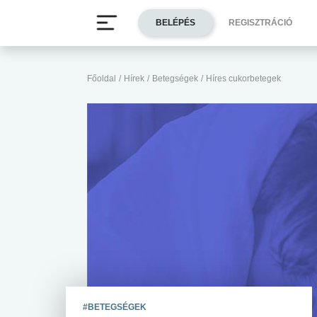
BELÉPÉS
REGISZTRÁCIÓ
Főoldal
/
Hírek
/
Betegségek
/
Híres cukorbetegek
#BETEGSÉGEK