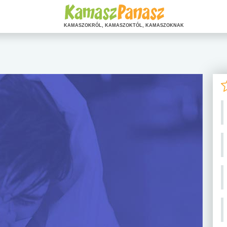
KAMASZOKRÓL, KAMASZOKTÓL, KAMASZOKNAK