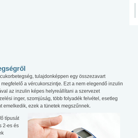
egségről
 cukorbetegség, tulajdonképpen egy összezavart
 megfelelő a vércukorszintje. Ezt a nem elegendő inzulin
l az inzulin képes helyreállítani a szervezet
izelési inger, szomjúság, több folyadék felvétel, esetleg
nt emelkedik, ezek a tünetek megszűnnek.
ő típusát
s 2-es és
ek