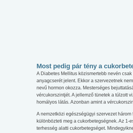
Most pedig pár tény a cukorbet
A Diabetes Mellitus közismertebb nevén csak
anyagcserét jelent. Ekkor a szervezetnek nem
nevű hormon okozza. Mesterséges bejuttatásáva
vércukorszintjét. A jellemző tünetek a túlzott v
homályos látás. Azonban amint a vércukorszi
A nemzetközi egészségügyi szervezet három f
különbözteti meg a cukorbetegségnek. Az 1-e
terhesség alatti cukorbetegséget. Mindegyikn