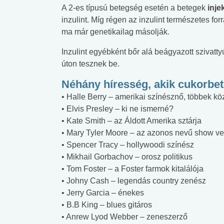
A 2-es típusú betegség esetén a betegek
inje
inzulint. Míg régen az inzulint természetes for
ma már genetikailag másolják.
Inzulint egyébként bőr alá beágyazott szivattyú
úton tesznek be.
Néhány híresség, akik cukorbe
• Halle Berry – amerikai színésznő, többek kö
• Elvis Presley – ki ne ismerné?
• Kate Smith – az Áldott Amerika sztárja
• Mary Tyler Moore – az azonos nevű show ve
• Spencer Tracy – hollywoodi színész
• Mikhail Gorbachov – orosz politikus
• Tom Foster – a Foster farmok kitalálója
• Johny Cash – legendás country zenész
• Jerry Garcia – énekes
• B.B King – blues gitáros
• Anrew Lyod Webber – zeneszerző