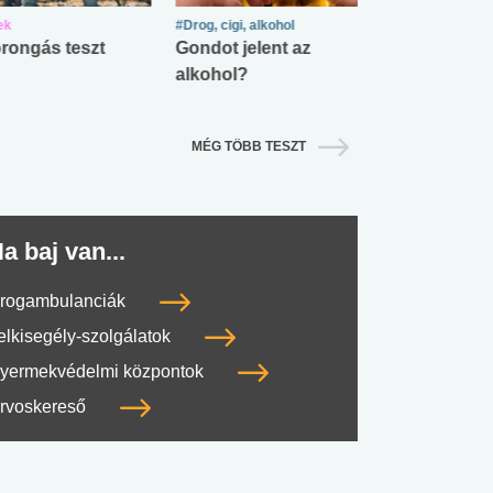
ek
#Drog, cigi, alkohol
#Zöldövezet
rongás teszt
Gondot jelent az
Mekkora az ö
alkohol?
lábnyomod?
MÉG TÖBB TESZT
a baj van...
rogambulanciák
elkisegély-szolgálatok
yermekvédelmi központok
rvoskereső