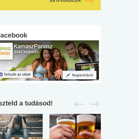
ÉN IS KÉRDEZEK
Facebook
szteld a tudásod!