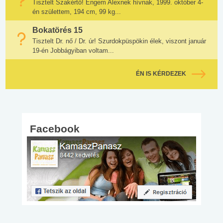
Tisztelt Szakértő! Engem Alexnek hívnak, 1999. október 4-
én születtem, 194 cm, 99 kg...
Bokatörés 15
Tisztelt Dr. nő / Dr. úr! Szurdokpüspökin élek, viszont január
19-én Jobbágyiban voltam...
ÉN IS KÉRDEZEK
Facebook