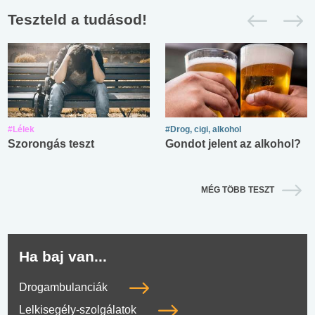
Teszteld a tudásod!
#Lélek
#Drog, cigi, alkohol
Szorongás teszt
Gondot jelent az alkohol?
MÉG TÖBB TESZT
Ha baj van...
Drogambulanciák
Lelkisegély-szolgálatok