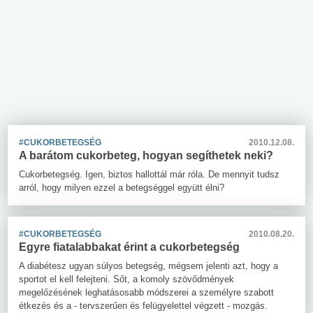
#CUKORBETEGSÉG
2010.12.08.
A barátom cukorbeteg, hogyan segíthetek neki?
Cukorbetegség. Igen, biztos hallottál már róla. De mennyit tudsz
arról, hogy milyen ezzel a betegséggel együtt élni?
#CUKORBETEGSÉG
2010.08.20.
Egyre fiatalabbakat érint a cukorbetegség
A diabétesz ugyan súlyos betegség, mégsem jelenti azt, hogy a
sportot el kell felejteni. Sőt, a komoly szövődmények
megelőzésének leghatásosabb módszerei a személyre szabott
étkezés és a - tervszerűen és felügyelettel végzett - mozgás.