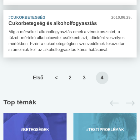
#CUKORBETEGSÉG
2010.06.29.
Cukorbetegség és alkoholfogyasztás
Míg a mérsékelt alkoholfogyasztás emeli a vércukorszintet, a
túlzott mértékű alkoholbevitel csökkenti azt, időnként veszélyes
mértékben. Ezért a cukorbetegségben szenvedőknek fokozottan
számolniuk kell az alkoholfogyasztás káros hatásaival.
Első
<
2
3
4
Top témák
#BETEGSÉGEK
#TESTI PROBLÉMÁK