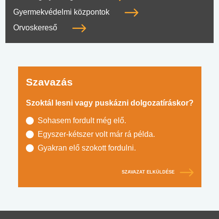
Gyermekvédelmi központok
Orvoskereső
Szavazás
Szoktál lesni vagy puskázni dolgozatíráskor?
Sohasem fordult még elő.
Egyszer-kétszer volt már rá példa.
Gyakran elő szokott fordulni.
SZAVAZAT ELKÜLDÉSE