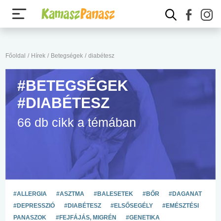
Főoldal
/
Hírek
/
Betegségek
/
diabétesz
#BETEGSÉGEK
#DIABÉTESZ
66 db cikk a témában
#ALLERGIA
#ASZTMA
#BALESETEK
#BŐR
#DAGANAT
#DEPRESSZIÓ
#DIABÉTESZ
#ELSŐSEGÉLY
#EMÉSZTÉSI
PANASZOK
#FEJFÁJÁS, MIGRÉN
#GENETIKA