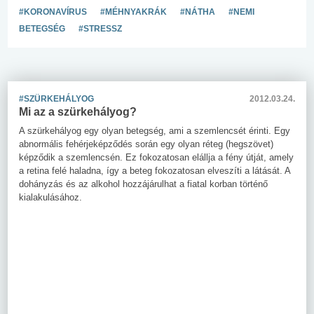
#KORONAVÍRUS
#MÉHNYAKRÁK
#NÁTHA
#NEMI
BETEGSÉG
#STRESSZ
#SZÜRKEHÁLYOG
2012.03.24.
Mi az a szürkehályog?
A szürkehályog egy olyan betegség, ami a szemlencsét érinti. Egy
abnormális fehérjeképződés során egy olyan réteg (hegszövet)
képződik a szemlencsén. Ez fokozatosan elállja a fény útját, amely
a retina felé haladna, így a beteg fokozatosan elveszíti a látását. A
dohányzás és az alkohol hozzájárulhat a fiatal korban történő
kialakulásához.