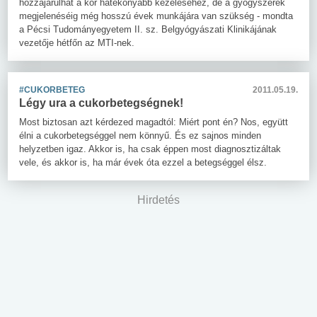
hozzájárulhat a kór hatékonyabb kezeléséhez, de a gyógyszerek
megjelenéséig még hosszú évek munkájára van szükség - mondta
a Pécsi Tudományegyetem II. sz. Belgyógyászati Klinikájának
vezetője hétfőn az MTI-nek.
#CUKORBETEG
2011.05.19.
Légy ura a cukorbetegségnek!
Most biztosan azt kérdezed magadtól: Miért pont én? Nos, együtt
élni a cukorbetegséggel nem könnyű. És ez sajnos minden
helyzetben igaz. Akkor is, ha csak éppen most diagnosztizáltak
vele, és akkor is, ha már évek óta ezzel a betegséggel élsz.
Hirdetés