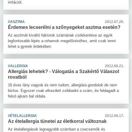
irritációt.
#ASZTMA
2012.07.26.
Érdemes lecserélni a szőnyegeket asztma esetén?
Az asztmát kiváltó faktorok számának csökkentése az egyik
legfontosabb lépés a rohamok megelőzéséhez, amit csak tenni
lehet a gyerek érdekében.
#ALLERGIA
2012.06.21.
Allergiás lehetek? - Válogatás a Szakértő Válaszol
rovatból
16 éves lány vagyok és nem tudom, allergiára gondolok de nem
biztos. Egyszer csak elkezdett zsibbadni a szám, és feldagadt a
felső ajkam bal oldala.
#ÉTELALLERGIA
2012.06.17.
Az ételallergia tünetei az életkorral változnak
Az ételallergiások legnagyobb számban a csecsemők és