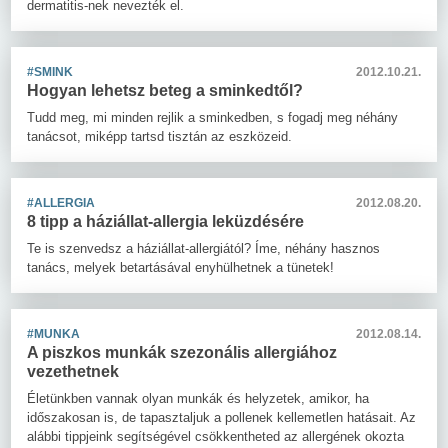
dermatitis-nek nevezték el.
#SMINK
2012.10.21.
Hogyan lehetsz beteg a sminkedtől?
Tudd meg, mi minden rejlik a sminkedben, s fogadj meg néhány
tanácsot, miképp tartsd tisztán az eszközeid.
#ALLERGIA
2012.08.20.
8 tipp a háziállat-allergia leküzdésére
Te is szenvedsz a háziállat-allergiától? Íme, néhány hasznos
tanács, melyek betartásával enyhülhetnek a tünetek!
#MUNKA
2012.08.14.
A piszkos munkák szezonális allergiához
vezethetnek
Életünkben vannak olyan munkák és helyzetek, amikor, ha
időszakosan is, de tapasztaljuk a pollenek kellemetlen hatásait. Az
alábbi tippjeink segítségével csökkentheted az allergének okozta