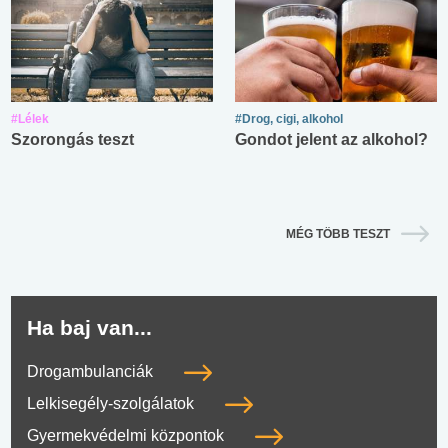
#Lélek
#Drog, cigi, alkohol
Szorongás teszt
Gondot jelent az alkohol?
MÉG TÖBB TESZT
Ha baj van...
Drogambulanciák
Lelkisegély-szolgálatok
Gyermekvédelmi központok