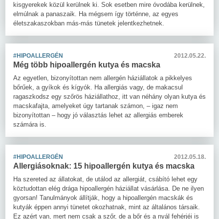
kisgyerekek közül kerülnek ki. Sok esetben mire óvodába kerülnek,
elmúlnak a panaszaik. Ha mégsem így történne, az egyes
életszakaszokban más-más tünetek jelentkezhetnek.
#HIPOALLERGÉN
2012.05.22.
Még több hipoallergén kutya és macska
Az egyetlen, bizonyítottan nem allergén háziállatok a pikkelyes
bőrűek, a gyíkok és kígyók. Ha allergiás vagy, de makacsul
ragaszkodsz egy szőrös háziállathoz, itt van néhány olyan kutya és
macskafajta, amelyeket úgy tartanak számon, – igaz nem
bizonyítottan – hogy jó választás lehet az allergiás emberek
számára is.
#HIPOALLERGÉN
2012.05.18.
Allergiásoknak: 15 hipoallergén kutya és macska
Ha szereted az állatokat, de utálod az allergiát, csábító lehet egy
köztudottan elég drága hipoallergén háziállat vásárlása. De ne ilyen
gyorsan! Tanulmányok állítják, hogy a hipoallergén macskák és
kutyák éppen annyi tünetet okozhatnak, mint az általános társaik.
Ez azért van, mert nem csak a szőr, de a bőr és a nyál fehérjéi is