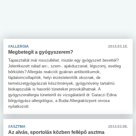
#ALLERGIA
2014.03.18.
Megbetegít a gyógyszerem?
Tapasztaltál már rosszullétet, miután egy gyógyszert bevettél?
Jelentkezett nálad arc-, szem-, ajakduzzanat, légszomj, esetleg
bőrkiütés? Allergiás reakciót gyakran antibiotikumok,
fájdalomcsillapítók, helyi érzéstelenítők okoznak, de
természetgyógyászati készítmények, gyógynövény tartalmú
biokapszulák is hasonló tüneteket provokálhatnak. A
gyógyszerallergia tüneteiről és vizsgálatáról dr. Garaczi Edina
bőrgyógyász-allergológus, a Budai Allergiaközpont orvosa
nyilatkozott.
#ASZTMA
2014.03.08.
Az alvás, sportolás közben fellépő asztma