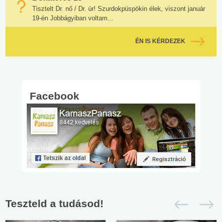
Tisztelt Dr. nő / Dr. úr! Szurdokpüspökin élek, viszont január
19-én Jobbágyiban voltam...
ÉN IS KÉRDEZEK
Facebook
Teszteld a tudásod!