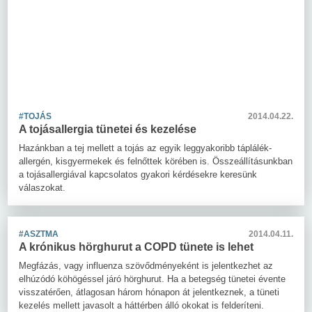
#TOJÁS
2014.04.22.
A tojásallergia tünetei és kezelése
Hazánkban a tej mellett a tojás az egyik leggyakoribb táplálék-
allergén, kisgyermekek és felnőttek körében is. Összeállításunkban
a tojásallergiával kapcsolatos gyakori kérdésekre keresünk
válaszokat.
#ASZTMA
2014.04.11.
A krónikus hörghurut a COPD tünete is lehet
Megfázás, vagy influenza szövődményeként is jelentkezhet az
elhúzódó köhögéssel járó hörghurut. Ha a betegség tünetei évente
visszatérően, átlagosan három hónapon át jelentkeznek, a tüneti
kezelés mellett javasolt a háttérben álló okokat is felderíteni.