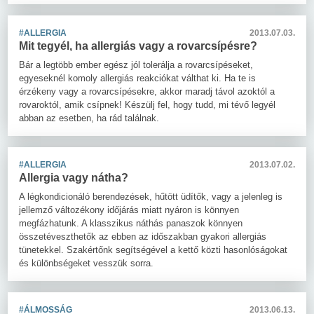
#ALLERGIA
2013.07.03.
Mit tegyél, ha allergiás vagy a rovarcsípésre?
Bár a legtöbb ember egész jól tolerálja a rovarcsípéseket,
egyeseknél komoly allergiás reakciókat válthat ki. Ha te is
érzékeny vagy a rovarcsípésekre, akkor maradj távol azoktól a
rovaroktól, amik csípnek! Készülj fel, hogy tudd, mi tévő legyél
abban az esetben, ha rád találnak.
#ALLERGIA
2013.07.02.
Allergia vagy nátha?
A légkondicionáló berendezések, hűtött üdítők, vagy a jelenleg is
jellemző változékony időjárás miatt nyáron is könnyen
megfázhatunk. A klasszikus náthás panaszok könnyen
összetéveszthetők az ebben az időszakban gyakori allergiás
tünetekkel. Szakértőnk segítségével a kettő közti hasonlóságokat
és különbségeket vesszük sorra.
#ÁLMOSSÁG
2013.06.13.