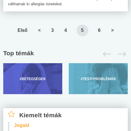
válthatnak ki allergiás tüneteket.
Első
<
3
4
5
6
>
Top témák
#BETEGSÉGEK
#TESTI PROBLÉMÁK
Kiemelt témák
Jogaid