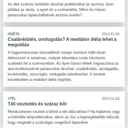
Az élet számos területén okozhat problémákat az asztma, ilyen
például az alvás, a sport és a szénanátha. Mikor és milyen
panaszokat tapasztalhatunk asztma esetén?
#DIÉTA
2014.01.06.
Csalánkiütés, orrdugulás? A mediátor diéta lehet a
megoldás
A hagyományosan összeállított ünnepi menüsor több olyan
élelmiszert is tartalmaz, melyek lebontása során hisztamin
szabadul fel a szervezetben. Az ilyen típusú ételek fogyasztása az
arra érzékenyeknél panaszokat okozhat: csalánkiütés, arcdagadás,
kivörösödés, tüsszögés, orrdugulás jelentkezhet. A tünetek
kezelésében a mediátor diéta segíthet.
#TÉL
2013.11.18.
Téli viszketés és száraz bőr
Rendszeresen viszket a bőröd a téli időszakban? Ha hajlamos vagy
a különféle bőrproblémákra, akkor az ősz a legmegfelelőbb időszak,
hogy megtedd a szükséges megelőző lépéseket.