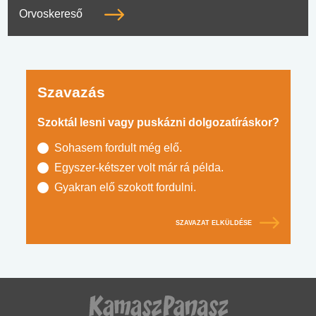
Orvoskereső
Szavazás
Szoktál lesni vagy puskázni dolgozatíráskor?
Sohasem fordult még elő.
Egyszer-kétszer volt már rá példa.
Gyakran elő szokott fordulni.
SZAVAZAT ELKÜLDÉSE