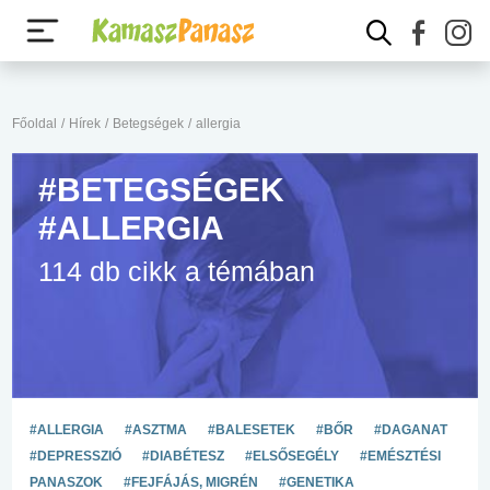
Főoldal
/
Hírek
/
Betegségek
/
allergia
#BETEGSÉGEK
#ALLERGIA
114 db cikk a témában
#ALLERGIA
#ASZTMA
#BALESETEK
#BŐR
#DAGANAT
#DEPRESSZIÓ
#DIABÉTESZ
#ELSŐSEGÉLY
#EMÉSZTÉSI
PANASZOK
#FEJFÁJÁS, MIGRÉN
#GENETIKA