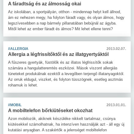
A fáradtság és az álmosság okai
Az iskolában, a sportpályán, otthon - mindennap helyt kell állnod,
ám ez nehezen megy, ha folyton fáradt vagy, és olyan álmos, hogy
legszívesebben a nap bármely pillanatában bebújnál az ágyba.
Mitől lehet az ember fáradt és álmos? Mit lehet ellene tenni?
#ALLERGIA
2013.02.07.
Allergia a légfrissítőktől és az illatgyertyáktól
A fűszeres gyertyák, füstölők és az illatos légfrissítők sokak
számára a hangulatteremtés eszközei. Mások viszont allergiás
tüneteket produkálnak ezektől a levegőben terjengő illatanyagoktól.
Az orruk eldugul, viszket, és folyton tüsszögnek, esetleg asztmás
rohamuk is lehet.
#MOBIL
2013.01.01.
A mobiltelefon bőrkiütéseket okozhat
Azon mobilozók, akiknek készüléke nikkelt tartalmaz, csúnya
kiütésekkel számolhatnak, ha intenzíven használják azt - áll egy új
kutatási anyagban. A szakértők a jelenséget mobiltelefon