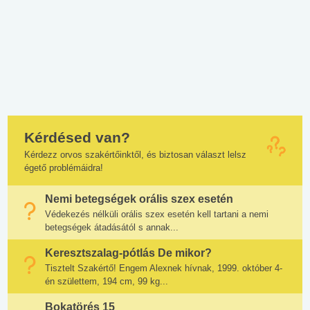
Kérdésed van?
Kérdezz orvos szakértőinktől, és biztosan választ lelsz
égető problémáidra!
Nemi betegségek orális szex esetén
Védekezés nélküli orális szex esetén kell tartani a nemi
betegségek átadásától s annak...
Keresztszalag-pótlás De mikor?
Tisztelt Szakértő! Engem Alexnek hívnak, 1999. október 4-
én születtem, 194 cm, 99 kg...
Bokatörés 15