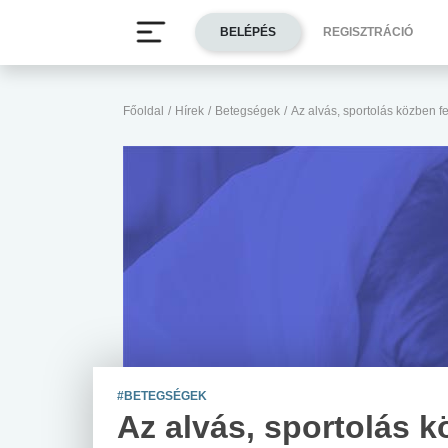
BELÉPÉS
REGISZTRÁCIÓ
Főoldal
/
Hírek
/
Betegségek
/
Az alvás, sportolás közben f
#BETEGSÉGEK
Az alvás, sportolás 