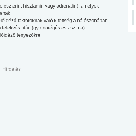
oleszterin, hisztamin vagy adrenalin), amelyek
lanak
előidéző faktoroknak való kitettség a hálószobában
 lefekvés után (gyomorégés és asztma)
előidéző tényezőkre
Hirdetés