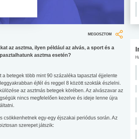
MEGOSZTOM
t az asztma, ilyen például az alvás, a sport és a
I
apasztalhatunk asztma esetén?
H
 a betegek több mint 90 százaléka tapasztal éjjelente
leggyakrabban éjfél és reggel 8 között szokták észlelni.
lkülözése az asztmás betegek körében. Az alvászavar az
tegségük nincs megfelelően kezelve és ideje lenne újra
ltatni.
 is csökkenhetnek egy-egy éjszakai periódus során. Az
iztosan szerepet játszik: