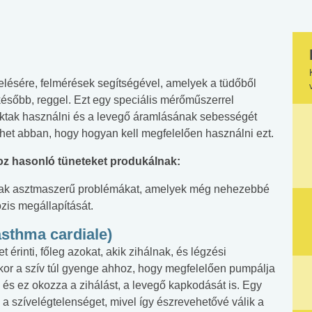
elésére, felmérések segítségével, amelyek a tüdőből
s később, reggel. Ezt egy speciális mérőműszerrel
oktak használni és a levegő áramlásának sebességét
ehet abban, hogy hogyan kell megfelelően használni ezt.
z hasonló tüneteket produkálnak:
ak asztmaszerű problémákat, amelyek még nehezebbé
zis megállapítását.
asthma cardiale)
érinti, főleg azokat, akik zihálnak, és légzési
kor a szív túl gyenge ahhoz, hogy megfelelően pumpálja
i és ez okozza a zihálást, a levegő kapkodását is. Egy
 a szívelégtelenséget, mivel így észrevehetővé válik a