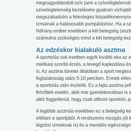
megnagyobbodott szív (ami a szívelégtelenség
szívelégtelenség kezelésére gyakran vízhajtók
megszabadulni a felesleges folyadékmennyisé
izmainak a hatásosabb pumpáláshoz. Ha a szív
Néhány ember esetében a két betegség (asztma
számukra szükséges mind a két betegség kezel
Az edzéskor kialakuló asztma
A sportolás sok esetben egyik kiváltó oka az a
mellkasi szorító érzés, a levegő kapkodása 
is. Az asztma tünetei általában a sport megk
foglalatosság utáni 5-10 percben. Ennek ellen
a sportolás után észlelik. Ez a fajta asztma j
felnőttek esetén, akik már gyerekkorukban is a
attól függetlenül, hogy csak otthoni sportoló, 
A legtöbb asztmás esetében ez a betegség ke
eltiltani a sportjától. A rendszeres mozgás jót
légzési izmoknak is) és a mentális egészségn