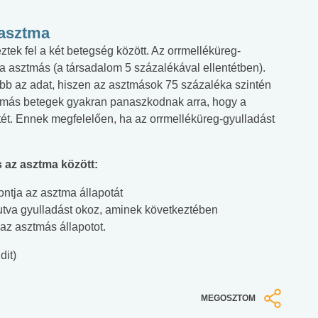
 asztma
tek fel a két betegség között. Az orrmelléküreg-
asztmás (a társadalom 5 százalékával ellentétben).
b az adat, hiszen az asztmások 75 százaléka szintén
tmás betegek gyakran panaszkodnak arra, hogy a
tét. Ennek megfelelően, ha az orrmelléküreg-gyulladást
 az asztma között:
rontja az asztma állapotát
 jutva gyulladást okoz, aminek következtében
 az asztmás állapotot.
dit)
MEGOSZTOM