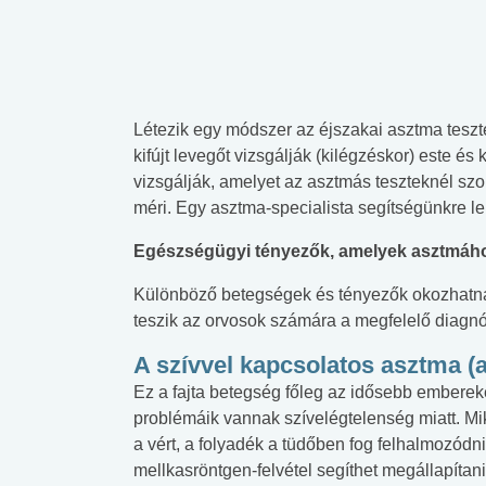
Létezik egy módszer az éjszakai asztma teszt
kifújt levegőt vizsgálják (kilégzéskor) este é
vizsgálják, amelyet az asztmás teszteknél sz
méri. Egy asztma-specialista segítségünkre l
Egészségügyi tényezők, amelyek asztmáho
Különböző betegségek és tényezők okozhatn
teszik az orvosok számára a megfelelő diagnó
A szívvel kapcsolatos asztma (
Ez a fajta betegség főleg az idősebb embereket 
problémáik vannak szívelégtelenség miatt. Mi
a vért, a folyadék a tüdőben fog felhalmozódn
mellkasröntgen-felvétel segíthet megállapítani