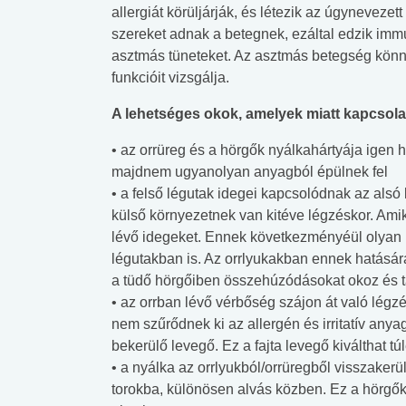
allergiát körüljárják, és létezik az úgyneveze
szereket adnak a betegnek, ezáltal edzik im
asztmás tüneteket. Az asztmás betegség könny
funkcióit vizsgálja.
A lehetséges okok, amelyek miatt kapcsola
• az orrüreg és a hörgők nyálkahártyája igen
majdnem ugyanolyan anyagból épülnek fel
• a felső légutak idegei kapcsolódnak az alsó
külső környezetnek van kitéve légzéskor. Amikor
lévő idegeket. Ennek következményéül olyan re
légutakban is. Az orrlyukakban ennek hatásár
a tüdő hörgőiben összehúzódásokat okoz és t
• az orrban lévő vérbőség szájon át való légz
nem szűrődnek ki az allergén és irritatív any
bekerülő levegő. Ez a fajta levegő kiválthat t
• a nyálka az orrlyukból/orrüregből visszaker
torokba, különösen alvás közben. Ez a hörgőkn