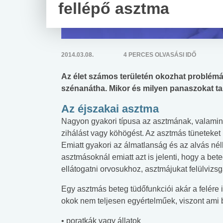
fellépő asztma
2014.03.08.
4 PERCES OLVASÁSI IDŐ
Az élet számos területén okozhat problémáka
szénanátha. Mikor és milyen panaszokat t
Az éjszakai asztma
Nagyon gyakori típusa az asztmának, valamint
zihálást vagy köhögést. Az asztmás tüneteket 
Emiatt gyakori az álmatlanság és az alvás né
asztmásoknál emiatt azt is jelenti, hogy a be
ellátogatni orvosukhoz, asztmájukat felülvizsgá
Egy asztmás beteg tüdőfunkciói akár a felére
okok nem teljesen egyértelműek, viszont ami b
• poratkák vagy állatok