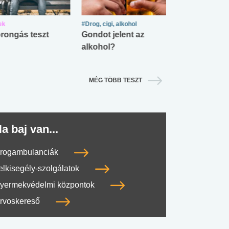
ek
#Drog, cigi, alkohol
#Zöldövezet
rongás teszt
Gondot jelent az
Mekkora az ö
alkohol?
lábnyomod?
MÉG TÖBB TESZT
a baj van...
rogambulanciák
elkisegély-szolgálatok
yermekvédelmi központok
rvoskereső