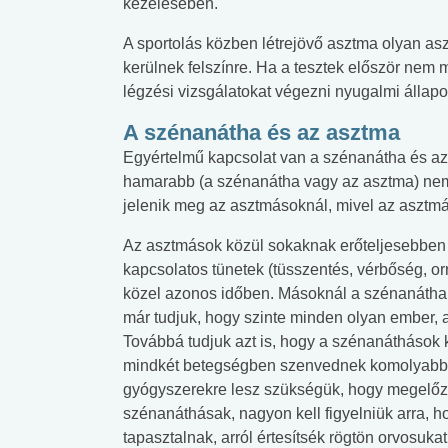
kezelésében.
A sportolás közben létrejövő asztma olyan a
 alkohol
#Zöldövezet
#Betegségek
kerülnek felszínre. Ha a tesztek először nem
lent az
Mekkora az ökológiai
Elsősegély
légzési vizsgálatokat végezni nyugalmi állapo
lábnyomod?
tudásteszt
A szénanátha és az asztma
Egyértelmű kapcsolat van a szénanátha és az a
hamarabb (a szénanátha vagy az asztma) nem 
jelenik meg az asztmásoknál, mivel az asztm
Az asztmások közül sokaknak erőteljesebben 
kapcsolatos tünetek (tüsszentés, vérbőség, or
közel azonos időben. Másoknál a szénanátha 
már tudjuk, hogy szinte minden olyan ember, 
Továbbá tudjuk azt is, hogy a szénanáthások 
mindkét betegségben szenvednek komolyabb 
gyógyszerekre lesz szükségük, hogy megelőz
szénanáthásak, nagyon kell figyelniük arra, 
tapasztalnak, arról értesítsék rögtön orvosuka