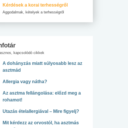
Kérdések a korai terhességről
Aggodalmak, kételyek a terhességről
nfotár
asznos, kapcsolódó cikkek
A dohányzás miatt súlyosabb lesz az
asztmád
Allergia vagy nátha?
Az asztma fellángolása: előzd meg a
rohamot!
Utazás ételallergiával – Mire figyelj?
Mit kérdezz az orvostól, ha asztmás