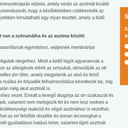
tt immunterápiás eljárás, amely során az asztmát kiváltó
munrendszerét, hogy a későbbiekben csökkentsék az
ebben kimutatható egy olyan teszttel, amely a tüdő
S
t van a szénanátha és az asztma között:
d
 hasonlítanak egymáshoz, sejtjeinek membránjai
 légutak idegeihez. Mind a kettő légút ugyanannak a
 az allergének elérik az orrlyukat, stimulálják az ott
flex jön létre, amely megjelenik az alsó és felső
a nyálka és folyadék felhalmozódása következik be, míg
alán még akut asztmát is.
éshez vezet. Emiatt a levegő átugorja az orr szakaszát és
agok, valamint nem melegszik fel és nem lesz nedves a
úlérzékenységi reakciót és végül asztmához is vezethet.
ülhet az orr felsőbb részébe és onnan lecsoroghat a
él gyulladásos hatású lehet, valamint éjjeli asztmát