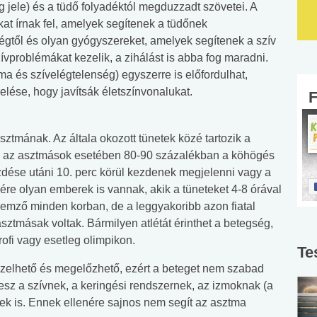
 jele) és a tüdő folyadéktól megduzzadt szövetei. A
at írnak fel, amelyek segítenek a tüdőnek
gtől és olyan gyógyszereket, amelyek segítenek a szív
problémákat kezelik, a zihálást is abba fog maradni.
 és szívelégtelenség) egyszerre is előfordulhat,
ése, hogy javítsák életszínvonalukat.
sztmának. Az általa okozott tünetek közé tartozik a
és az asztmások esetében 80-90 százalékban a köhögés
ezdése utáni 10. perc körül kezdenek megjelenni vagy a
ére olyan emberek is vannak, akik a tüneteket 4-8 órával
ellemző minden korban, de a leggyakoribb azon fiatal
sztmásak voltak. Bármilyen atlétát érinthet a betegség,
profi vagy esetleg olimpikon.
Te
zelhető és megelőzhető, ezért a beteget nem szabad
 tesz a szívnek, a keringési rendszernek, az izmoknak (a
ek is. Ennek ellenére sajnos nem segít az asztma