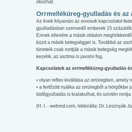
okozhat.
Orrmelléküreg-gyulladás és az
Az évek folyamán az orvosok kapcsolatot fedez
gyulladásban szenvedő emberek 15 százaléka 
Ennek ellenére a másik oldalon meghökkentőb
küzd a másik betegséggel is. Továbbá az asz
tüneteik csak rontják a másik betegség meglé
kezelik, az asztma is javulni fog.
Kapcsolatok az orrmelléküreg-gyulladás és
• olyan reflex kiváltása az orrüregben, amely 
• a fertőzött nyálka az orrüregből a hörgőkbe
tüdőgyulladás is kialakulhat, és szintén rontja
(H. I. - webmd.com, lektorálta: Dr. Lesznyák Ju