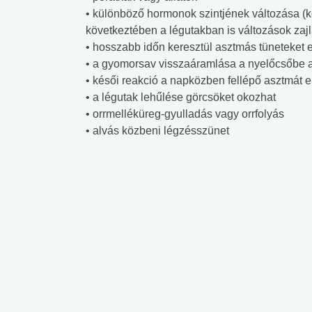
• különböző hormonok szintjének változása (k
következtében a légutakban is változások zaj
• hosszabb időn keresztül asztmás tüneteket 
• a gyomorsav visszaáramlása a nyelőcsőbe a
• késői reakció a napközben fellépő asztmát 
• a légutak lehűlése görcsöket okozhat
• orrmelléküreg-gyulladás vagy orrfolyás
• alvás közbeni légzésszünet