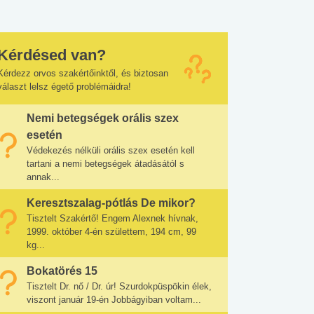
Kérdésed van?
Kérdezz orvos szakértőinktől, és biztosan
választ lelsz égető problémáidra!
Nemi betegségek orális szex
esetén
Védekezés nélküli orális szex esetén kell
tartani a nemi betegségek átadásától s
annak...
Keresztszalag-pótlás De mikor?
Tisztelt Szakértő! Engem Alexnek hívnak,
1999. október 4-én születtem, 194 cm, 99
kg...
Bokatörés 15
Tisztelt Dr. nő / Dr. úr! Szurdokpüspökin élek,
viszont január 19-én Jobbágyiban voltam...