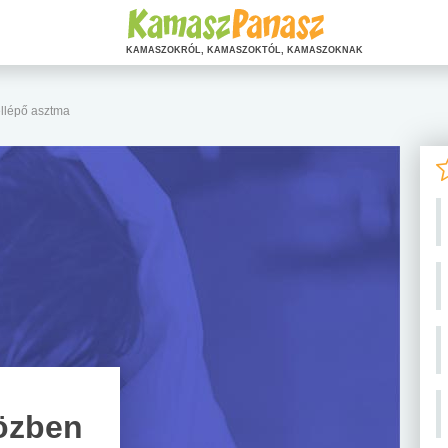
KAMASZOKRÓL, KAMASZOKTÓL, KAMASZOKNAK
ellépő asztma
közben