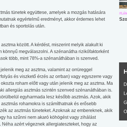
sztmás tünetek együttese, amelyek a mozgás hatására
#Suli, munka
#Suli, munka
#Lél
 mutatnak egyértelmű eredményt, akkor érdemes lehet
Angol középfokú
Internet-függőség
Szo
tban és sportolás után.
nyelvvizsga teszt -
teszt
No.42
sztma között. A kérdést, miszerint melyik alakult ki
könnyű megválaszolni. A szénanátha rizikófaktorként
ások több, mint 78%-a szénanáthában is szenved.
jelenik meg az asztma, valamint az orrüreggel
H
rfolyás és viszkető érzés az orrban) vagy egyszerre vagy
okozta roham előtt vagy után jelenik meg az asztma. Ma
D
aki allergiás asztmás szintén szenved szénanáthában is.
L
körülbelül egyharmada lesz később asztmás. Azok, akik
G
asztmás rohamokra is számíthatnak és erősebb
zék az asztmás tüneteket. Azoknak az embereknek, akik
O
hogy ha szűnni nem akaró köhögést vagy zihálást
t. Néha azért végeznek allergiateszteket, hogy az