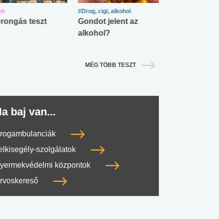
ek
#Drog, cigi, alkohol
#Zöldövezet
rongás teszt
Gondot jelent az
Mekkora az ö
alkohol?
lábnyomod?
MÉG TÖBB TESZT
a baj van...
rogambulanciák
elkisegély-szolgálatok
yermekvédelmi központok
rvoskereső