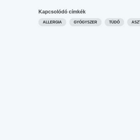
 alkohol
#Zöldövezet
#Betegségek
Kapcsolódó címkék
lent az
Mekkora az ökológiai
Elsősegély
lábnyomod?
tudásteszt
ALLERGIA
GYÓGYSZER
TÜDŐ
ASZ