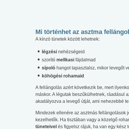
Mi történhet az asztma felláng
A kínzó tünetek között lehetnek:
légzési
nehézségeid
szorító
mellkasi
fájdalmad
sípoló
hangot tapasztalsz, mikor levegőt v
köhögési rohamaid
A fellángolás azért következik be, mert ilyenk
máskor. A légutak beszűkülhetnek, ráadásul az
akadályozva a levegő útját, ami nehezebbé tes
Mindezek ellenére az asztmás fellángolások j
kezelhetők. Ha tisztában vagy a közelgő roh
tüneteivel
és figyelsz rájuk, ha van egy kész 