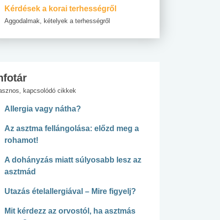
Kérdések a korai terhességről
Aggodalmak, kételyek a terhességről
nfotár
asznos, kapcsolódó cikkek
Allergia vagy nátha?
Az asztma fellángolása: előzd meg a
rohamot!
A dohányzás miatt súlyosabb lesz az
asztmád
Utazás ételallergiával – Mire figyelj?
Mit kérdezz az orvostól, ha asztmás