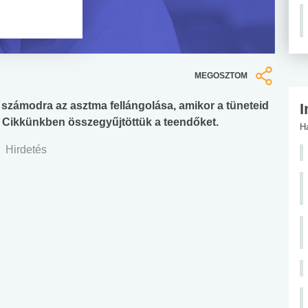
!
MEGOSZTOM
számodra az asztma fellángolása, amikor a tüneteid
I
? Cikkünkben összegyűjtöttük a teendőket.
H
Hirdetés