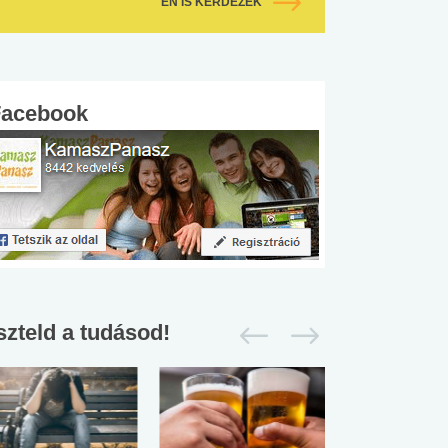
ÉN IS KÉRDEZEK
Facebook
szteld a tudásod!