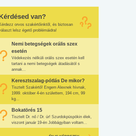
Kérdésed van?
Kérdezz orvos szakértőinktől, és biztosan
választ lelsz égető problémáidra!
Nemi betegségek orális szex
esetén
Védekezés nélküli orális szex esetén kell
tartani a nemi betegségek átadásától s
annak...
Keresztszalag-pótlás De mikor?
Tisztelt Szakértő! Engem Alexnek hívnak,
1999. október 4-én születtem, 194 cm, 99
kg...
Bokatörés 15
Tisztelt Dr. nő / Dr. úr! Szurdokpüspökin élek,
viszont január 19-én Jobbágyiban voltam...