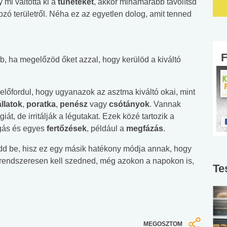
 mi váltotta ki a
tüneteket
, akkor mihamarabb távolítsd
okozó területről. Néha ez az egyetlen dolog, amit tenned
, ha megelőzöd őket azzal, hogy kerülöd a kiváltó
, előfordul, hogy ugyanazok az asztma kiváltó okai, mint
állatok
,
poratka
,
penész
vagy
csótányok
. Vannak
t, de irritálják a légutakat. Ezek közé tartozik a
zgás és egyes
fertőzések
, például a
megfázás
.
edd be, hisz ez egy másik hatékony módja annak, hogy
 rendszeresen kell szedned, még azokon a napokon is,
Te
MEGOSZTOM