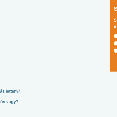
S
d
zás lettem?
giás vagy?