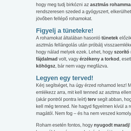
hogy meg tudj birkózni az
asztmás rohamma
rendszeresen szeded a gyógyszert, elkerülhe
jövőben fellépő rohamokat.
Figyelj a tünetekre!
A rohamokat általában hasonló
tünetek
előzi
asztmás fellángolás után próbálj visszaemléke
hogy nálad melyek ezek. Lehet, hogy
szorító
fájdalmad
volt, vagy
érzékeny a torkod
, ese
köhögsz
, bár nem vagy megfázva.
Legyen egy terved!
Kérj segítséget, ha úgy érzed rohamod lesz! M
emlékezz arra, mit kell tenned az asztma elle
(akár pontról pontra leírt)
terv
segít abban, ho
kell még tenned. Ne hagyd figyelmen kívül a
magától. Nem fog – és ha nem veszed komolyan
Roham esetén fontos, hogy
nyugodt maradj
!