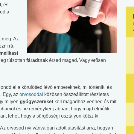
l
, és
ted a
k meg. Az
zni rá,
 mellkasi
tleg túlzottan
fáradtnak
érzed magad. Vagy erősen
ondd el a körülötted lévő embereknek, mi történik, és
n. Egy, az
orvosoddal
közösen összeállított részletes
gy milyen
gyógyszereket
kell magadhoz venned és mit
 rohamot és ne reménykedj abban, hogy majd elmúlik
, lehet, hogy a sürgősségi osztályon kötsz ki.
 Az orvosod nyilvánvalóan adott utasítást arra, hogyan