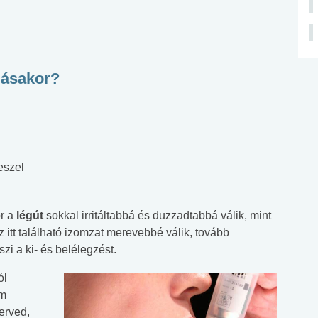
olásakor?
eszel
or a
légút
sokkal irritáltabbá és duzzadtabbá válik, mint
 itt található izomzat merevebbé válik, tovább
zi a ki- és belélegzést.
ól
am
terved,