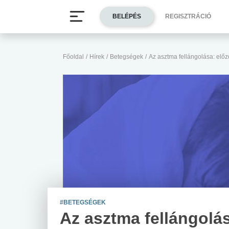
BELÉPÉS
REGISZTRÁCIÓ
Főoldal
/
Hírek
/
Betegségek
/
Az asztma fellángolása: elő
#BETEGSÉGEK
Az asztma fellángolá