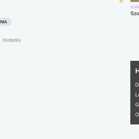
#Suli, munka
#Suli, munka
#Lél
Angol középfokú
Internet-függőség
Szo
nyelvvizsga teszt -
teszt
TMA
No.42
Hirdetés
H
D
L
G
O