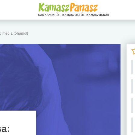
KAMASZOKRÓL, KAMASZOKTÓL, KAMASZOKNAK
zd meg a rohamot!
sa: