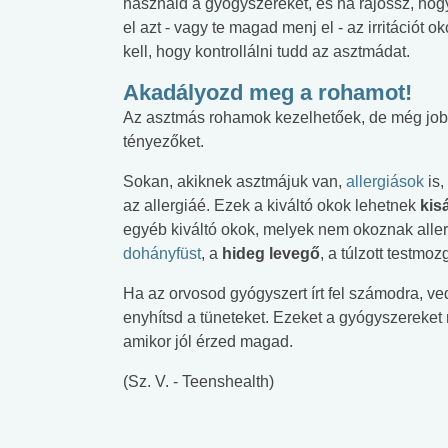
használd a gyógyszereket, és ha rájössz, hogy
el azt - vagy te magad menj el - az irritációt 
kell, hogy kontrollálni tudd az asztmádat.
Akadályozd meg a rohamot!
Az asztmás rohamok kezelhetőek, de még jobb
tényezőket.
Sokan, akiknek asztmájuk van,
allergiások
is
az allergiáé. Ezek a kiváltó okok lehetnek
kis
egyéb kiváltó okok, melyek nem okoznak allergiá
dohányfüst
, a
hideg levegő
, a túlzott testmo
Ha az orvosod gyógyszert írt fel számodra, v
enyhítsd a tüneteket. Ezeket a gyógyszereket
amikor jól érzed magad.
(Sz. V. - Teenshealth)