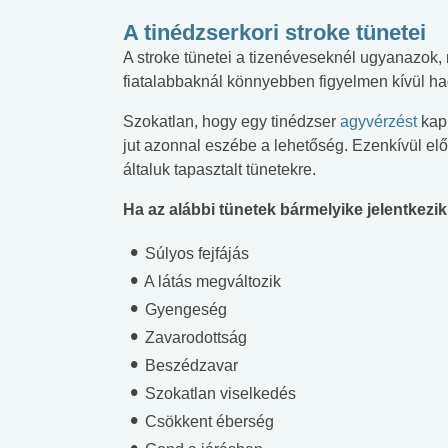
A tinédzserkori stroke tünetei
A stroke tünetei a tizenéveseknél ugyanazok, 
fiatalabbaknál könnyebben figyelmen kívül ha
Szokatlan, hogy egy tinédzser
agyvérzést
kap,
jut azonnal eszébe a lehetőség. Ezenkívül el
általuk tapasztalt tünetekre.
Ha az alábbi tünetek bármelyike ​​jelentkezi
Súlyos fejfájás
A látás megváltozik
Gyengeség
Zavarodottság
Beszédzavar
Szokatlan viselkedés
Csökkent éberség