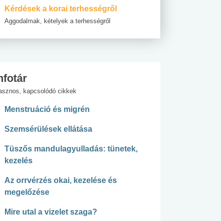
Kérdések a korai terhességről
Aggodalmak, kételyek a terhességről
nfotár
asznos, kapcsolódó cikkek
Menstruáció és migrén
Szemsérülések ellátása
Tüszős mandulagyulladás: tünetek,
kezelés
Az orrvérzés okai, kezelése és
megelőzése
Mire utal a vizelet szaga?