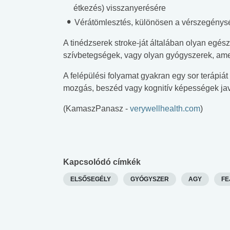
étkezés) visszanyerésére
lent az
Mekkora az ökológiai
Elsősegély
Vérátömlesztés, különösen a vérszegény
lábnyomod?
tudásteszt
A tinédzserek stroke-ját általában olyan egés
szívbetegségek, vagy olyan gyógyszerek, amel
A felépülési folyamat gyakran egy sor terápiát 
mozgás, beszéd vagy kognitív képességek jav
(KamaszPanasz -
verywellhealth.com
)
Kapcsolódó címkék
ELSŐSEGÉLY
GYÓGYSZER
AGY
FE