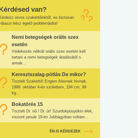
Kérdésed van?
Kérdezz orvos szakértőinktől, és biztosan
választ lelsz égető problémáidra!
Nemi betegségek orális szex
esetén
Védekezés nélküli orális szex esetén kell
tartani a nemi betegségek átadásától s
annak...
Keresztszalag-pótlás De mikor?
Tisztelt Szakértő! Engem Alexnek hívnak,
1999. október 4-én születtem, 194 cm, 99
kg...
Bokatörés 15
Tisztelt Dr. nő / Dr. úr! Szurdokpüspökin élek,
viszont január 19-én Jobbágyiban voltam...
ÉN IS KÉRDEZEK