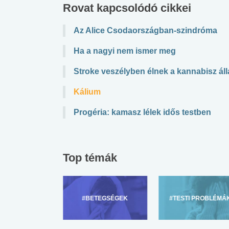
Rovat kapcsolódó cikkei
Az Alice Csodaországban-szindróma
Ha a nagyi nem ismer meg
Stroke veszélyben élnek a kannabisz ál
Kálium
Progéria: kamasz lélek idős testben
Top témák
ZÜLŐKNEK
#BETEGSÉGEK
#TESTI PROBLÉMÁ