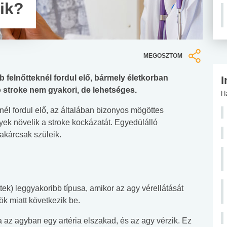
zik?
MEGOSZTOM
 felnőtteknél fordul elő, bármely életkorban
I
 stroke nem gyakori, de lehetséges.
H
él fordul elő, az általában bizonyos mögöttes
ek növelik a stroke kockázatát. Egyedülálló
akárcsak szüleik.
ttek) leggyakoribb típusa, amikor az agy vérellátását
gök miatt következik be.
a az agyban egy artéria elszakad, és az agy vérzik. Ez