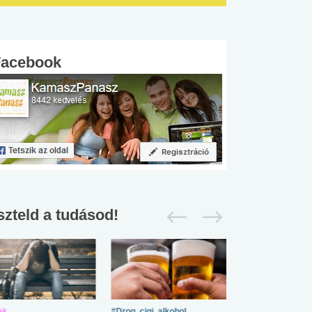
Facebook
szteld a tudásod!
ek
#Drog, cigi, alkohol
#Zöldövezet