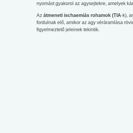
nyomást gyakorol az agysejtekre, amelyek kár
Az
átmeneti ischaemiás rohamok (TIA
-k), 
fordulnak elő, amikor az agy véráramlása rövid
figyelmeztető jeleinek tekintik.