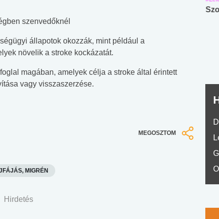
Angol középfokú
Internet-függőség
Szo
ségben szenvedőknél
nyelvvizsga teszt -
teszt
No.42
zségügyi állapotok okozzák, mint például a
yek növelik a stroke kockázatát.
foglal magában, amelyek célja a stroke által érintett
ítása vagy visszaszerzése.
H
D
MEGOSZTOM
L
G
O
JFÁJÁS, MIGRÉN
Hirdetés