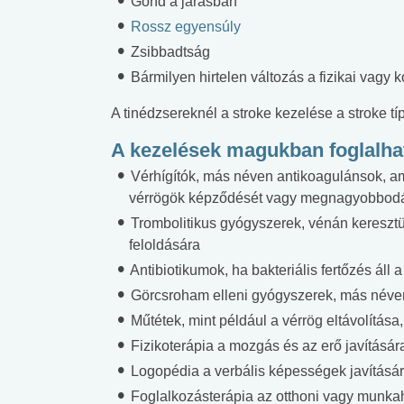
Gond a járásban
Rossz egyensúly
Zsibbadtság
Bármilyen hirtelen változás a fizikai vagy 
A tinédzsereknél a stroke kezelése a stroke tí
A kezelések magukban foglalhat
Vérhígítók, más néven antikoagulánsok, 
vérrögök képződését vagy megnagyobbod
Trombolitikus gyógyszerek, vénán keresztül
feloldására
Antibiotikumok, ha bakteriális fertőzés áll 
Görcsroham elleni gyógyszerek, más néve
Műtétek, mint például a vérrög eltávolítás
Fizikoterápia a mozgás és az erő javításá
Logopédia a verbális képességek javításá
Foglalkozásterápia az otthoni vagy munkahe
 alkohol
#Zöldövezet
#Betegségek