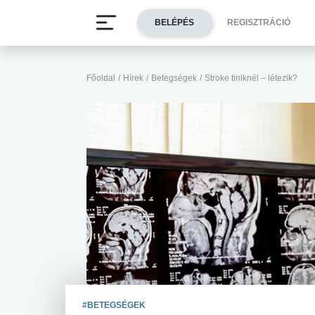
BELÉPÉS
REGISZTRÁCIÓ
Főoldal
/
Hírek
/
Betegségek
/
Stroke tiniknél – létezik?
#BETEGSÉGEK