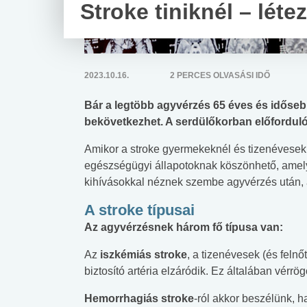
Stroke tiniknél – léte
2023.10.16.
2 PERCES OLVASÁSI IDŐ
Bár a legtöbb agyvérzés 65 éves és idősebb
bekövetkezhet. A serdülőkorban előforduló
Amikor a stroke gyermekeknél és tizenévesekn
egészségügyi állapotoknak köszönhető, amely
kihívásokkal néznek szembe agyvérzés után, 
A stroke típusai
Az agyvérzésnek három fő típusa van:
Az
iszkémiás stroke
, a tizenévesek (és felnő
biztosító artéria elzáródik. Ez általában vérrö
Hemorrhagiás stroke
-ról akkor beszélünk, h