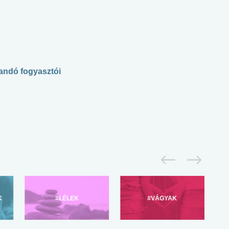
landó fogyasztói
K
#LÉLEK
#VÁGYAK