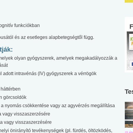
kognitív funkciókban
pusától és az esetleges alapbetegségtől függ.
ják:
amelyek olyan gyógyszerek, amelyek megakadályozzák a
ását
 adott intravénás (IV) gyógyszerek a vérrögök
a háttérben
Te
n görcsoldók
a, a nyomás csökkentése vagy az agyvérzés megállítása
ra vagy visszaszerzésére
ra vagy visszaszerzésére
lyi önirányító tevékenységek (pl. fürdés, öltözködés,
#Suli, munka
#Suli, munka
#Lél