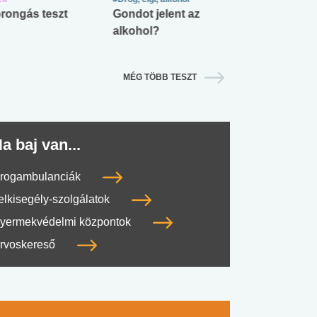
rongás teszt
Gondot jelent az
Mekkora az ö
alkohol?
lábnyomod?
MÉG TÖBB TESZT
a baj van...
rogambulanciák
elkisegély-szolgálatok
yermekvédelmi központok
rvoskereső