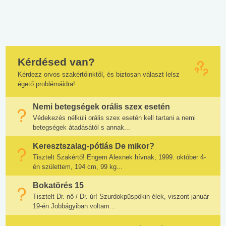
Kérdésed van?
Kérdezz orvos szakértőinktől, és biztosan választ lelsz
égető problémáidra!
Nemi betegségek orális szex esetén
Védekezés nélküli orális szex esetén kell tartani a nemi
betegségek átadásától s annak...
Keresztszalag-pótlás De mikor?
Tisztelt Szakértő! Engem Alexnek hívnak, 1999. október 4-
én születtem, 194 cm, 99 kg...
Bokatörés 15
Tisztelt Dr. nő / Dr. úr! Szurdokpüspökin élek, viszont január
19-én Jobbágyiban voltam...