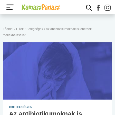
Főoldal
/
Hírek
/
Betegségek
/
Az antibiotikumoknak is lehetnek
mellékhatásaik?
#BETEGSÉGEK
Az antibiotikumoknak is