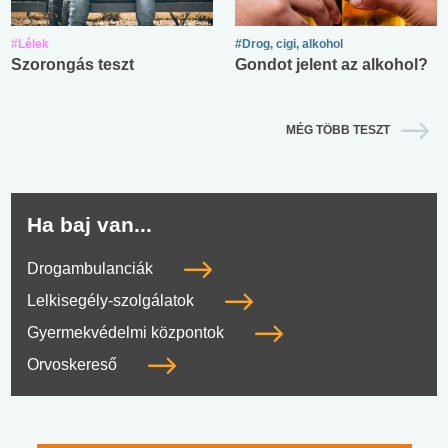
#Lélek
#Drog, cigi, alkohol
Szorongás teszt
Gondot jelent az alkohol?
MÉG TÖBB TESZT
Ha baj van...
Drogambulanciák
Lelkisegély-szolgálatok
Gyermekvédelmi központok
Orvoskereső