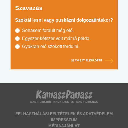
Szavazás
Szoktál lesni vagy puskázni dolgozatíráskor?
Sohasem fordult még elő.
Egyszer-kétszer volt már rá példa.
Gyakran elő szokott fordulni.
SZAVAZAT ELKÜLDÉSE
KAMASZOKRÓL, KAMASZOKTÓL, KAMASZOKNAK
FELHASZNÁLÁSI FELTÉTELEK ÉS ADATVÉDELEM
IMPRESSZUM
MÉDIAAJÁNLAT