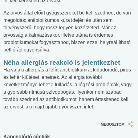
fel kell keresned az orvost.
Az orvos által előírt gyógyszereket be kell szedned, de van
megoldás; antibiotikumos kúra idején és után sem
törvényszerű, hogy rossz legyen közérzeted. Már az
orvosság alkalmazásakor, illetve utána is érdemes
probiotikumokat fogyasztanod, hiszen ezzel helyreállítható
bélflórád egyensúlya.
Néha allergiás reakció is jelentkezhet
Ha valaki allergiás a felírt antibiotikumra, kidudorodó, piros
és fehér kiütései lehetnek. Az allergia további
következménye lehet a fulladás, a légzési problémák, vagy
a gyorsabb ritmusú szívdobogás. Ilyenkor nem szabad
tovább szedned az antibiotikumot, hanem értesítened kell
az orvost, aki majd újabb gyógyszert ír fel.
MEGOSZTOM
Kapcsolódó címkék