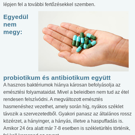
lépjen fel a további fertőzésekkel szemben.
Egyedül
nem
megy:
probiotikum és antibiotikum együtt
A hasznos baktériumok hiánya károsan befolyásolja az
emésztési folyamataidat. Mivel a beleidben nem tud az étel
rendesen felszívódni. A megváltozott emésztés
hasmenéshez vezethet, amely során híg, nyákos széklet
távozik a szervezetedből. Gyakori panasz az általános rossz
közérzet, a hányinger, a hányás, illetve a haspuffadás is.
Amikor 24 óra alatt már 7-8 esetben is székletürítés történik,