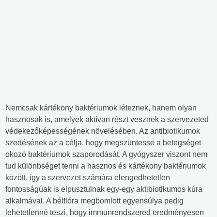
Nemcsak kártékony baktériumok léteznek, hanem olyan
hasznosak is, amelyek aktívan részt vesznek a szervezeted
védekezőképességének növelésében. Az antibiotikumok
szedésének az a célja, hogy megszüntesse a betegséget
okozó baktériumok szaporodását. A gyógyszer viszont nem
tud különbséget tenni a hasznos és kártékony baktériumok
között, így a szervezet számára elengedhetetlen
fontosságúak is elpusztulnak egy-egy aktibiotikumos kúra
alkalmával. A bélflóra megbomlott egyensúlya pedig
lehetetlenné teszi, hogy immunrendszered eredményesen