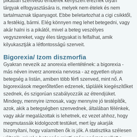
pikában szenvedő emberek kényszert éreznek olyan
tárgyak elfogyasztására is, melyek nem ételek és nem
tartalmaznak tápanyagot. Ebbe beletartozhat a cigi csikktől,
a festékig, bármi. Elég könnyen meg lehet betegedni, vagy
akár halni is a pikától, mivel a beteg veszélyes
vegyszereket, vagy éles tárgyakat is felfalhat, amik
kilyukasztják a létfontosságú szerveit.
Bigorexia/ Izom diszmorfia
Gyakran nevezik az anorexia ellentétének: a bigorexia -
más néven inverz anorexia nervosa - az egyetlen olyan
betegség a listán, amiben több férfi szenved, mint nő. A
bigorexiások megerőltetően edzenek, táplálék kiegészítőket
szednek, és szigorúan szabályozzák az étrendjüket.
Mindegy, mennyire izmosak, vagy mennyire jó testépítők,
azok, akik a betegségben szenvednek, általában félénkek,
vagy akár megalázottak is lehetnek, ez vezet ahhoz, hogy
megmutassák kidolgozott testüket, mert így akarják
bizonyítani, hogy valamiben ők is jók. A statisztika szélesen