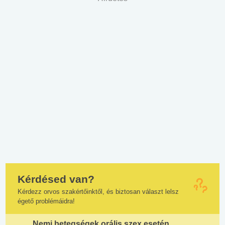
Kérdésed van?
Kérdezz orvos szakértőinktől, és biztosan választ lelsz
égető problémáidra!
Nemi betegségek orális szex esetén