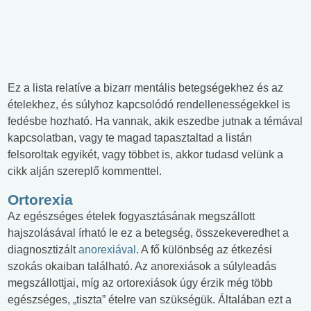
Ez a lista relatíve a bizarr mentális betegségekhez és az
ételekhez, és súlyhoz kapcsolódó rendellenességekkel is
fedésbe hozható. Ha vannak, akik eszedbe jutnak a témával
kapcsolatban, vagy te magad tapasztaltad a listán
felsoroltak egyikét, vagy többet is, akkor tudasd velünk a
cikk alján szereplő kommenttel.
Ortorexia
Az egészséges ételek fogyasztásának megszállott
hajszolásával írható le ez a betegség, összekeveredhet a
diagnosztizált
anorexiával
. A fő különbség az étkezési
szokás okaiban található. Az anorexiások a súlyleadás
megszállottjai, míg az ortorexiások úgy érzik még több
egészséges, „tiszta” ételre van szükségük. Általában ezt a