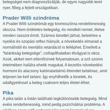
betegséget nem diagnosztizálják, de egyre nagyobb teret
nyer, főleg a fejlett országokban.
Prader Willi szindróma
A Prader Willi szindrómát egy kromoszóma rendellenesség
okozza. Nem örökletes betegség, és mindkét nemet, illetve
minden rasszot érinti. Számos tünettel járhat, beleértve a
nyelési és szopási reflex hiányát, a növekedés elmarad a
normálistól és mentális retardáció is felléphet. Emellett a
“falánkság betegsége”, csillapíthatatlan étvágyat is okoz.
Azok, akiket nem ellenőriznek folyamatosan, a szó szoros
értelmében halálra ehetik magukat. A kezelés növekedési
hormont és alacsony kalóriatartalmú étrendet tartalmaz, amit
teljesen be kell tartani. Így enyhíthetők a tünetek, és
odafigyeléssel a beteg csaknem teljes életet élhet.
Pika
A pika talán a listán található legkülönösebb betegség. Mind
evési rendellenesség, mind pedig pszichiátriai probléma. A