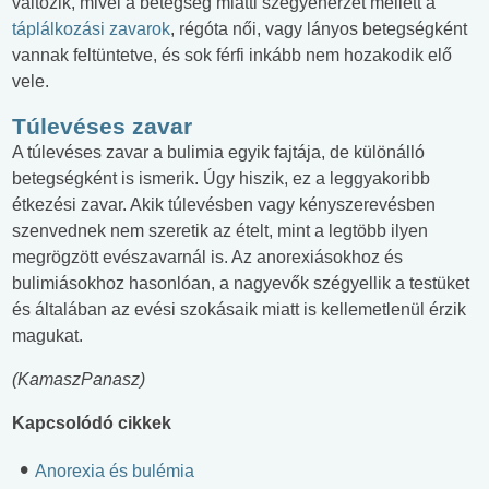
változik, mivel a betegség miatti szégyenérzet mellett a
táplálkozási zavarok
, régóta női, vagy lányos betegségként
vannak feltüntetve, és sok férfi inkább nem hozakodik elő
vele.
Túlevéses zavar
A túlevéses zavar a bulimia egyik fajtája, de különálló
betegségként is ismerik. Úgy hiszik, ez a leggyakoribb
étkezési zavar. Akik túlevésben vagy kényszerevésben
szenvednek nem szeretik az ételt, mint a legtöbb ilyen
megrögzött evészavarnál is. Az anorexiásokhoz és
bulimiásokhoz hasonlóan, a nagyevők szégyellik a testüket
és általában az evési szokásaik miatt is kellemetlenül érzik
magukat.
(KamaszPanasz)
Kapcsolódó cikkek
Anorexia és bulémia