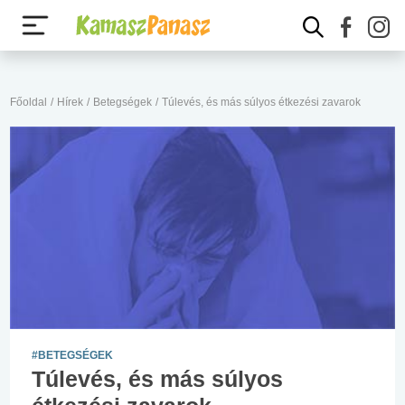
Főoldal
/
Hírek
/
Betegségek
/
Túlevés, és más súlyos étkezési zavarok
#BETEGSÉGEK
Túlevés, és más súlyos