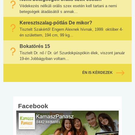
Védekezés nélküli orális szex esetén kell tartani a nemi
betegségek átadásától s annak...
Keresztszalag-pótlás De mikor?
Tisztelt Szakértő! Engem Alexnek hívnak, 1999. október 4-
én születtem, 194 cm, 99 kg...
Bokatörés 15
Tisztelt Dr. nő / Dr. úr! Szurdokpüspökin élek, viszont január
19-én Jobbágyiban voltam...
ÉN IS KÉRDEZEK
Facebook