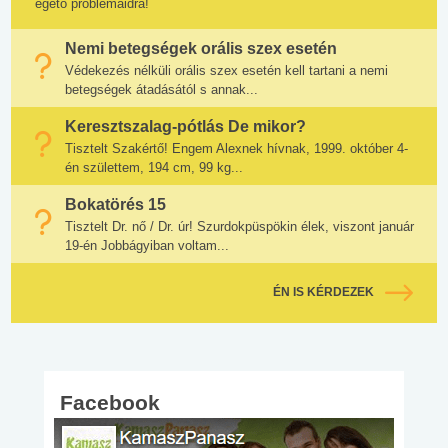
égető problémáidra!
Nemi betegségek orális szex esetén
Védekezés nélküli orális szex esetén kell tartani a nemi
betegségek átadásától s annak...
Keresztszalag-pótlás De mikor?
Tisztelt Szakértő! Engem Alexnek hívnak, 1999. október 4-
én születtem, 194 cm, 99 kg...
Bokatörés 15
Tisztelt Dr. nő / Dr. úr! Szurdokpüspökin élek, viszont január
19-én Jobbágyiban voltam...
ÉN IS KÉRDEZEK
Facebook