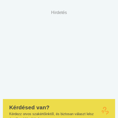
Hirdetés
Kérdésed van?
Kérdezz orvos szakértőinktől, és biztosan választ lelsz