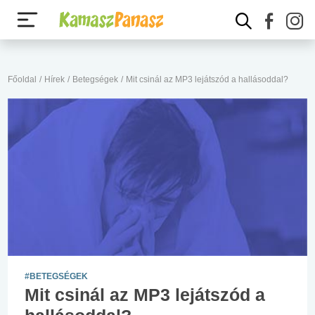
Főoldal
/
Hírek
/
Betegségek
/
Mit csinál az MP3 lejátszód a hallásoddal?
#BETEGSÉGEK
Mit csinál az MP3 lejátszód a