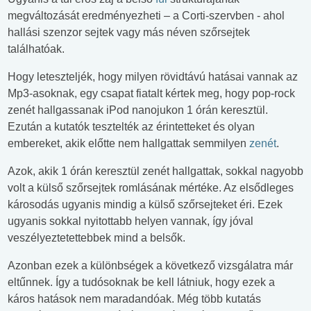
megváltozását eredményezheti – a Corti-szervben - ahol
hallási szenzor sejtek vagy más néven szőrsejtek
találhatóak.
Hogy leteszteljék, hogy milyen rövidtávú hatásai vannak az
Mp3-asoknak, egy csapat fiatalt kértek meg, hogy pop-rock
zenét hallgassanak iPod nanojukon 1 órán keresztül.
Ezután a kutatók tesztelték az érintetteket és olyan
embereket, akik előtte nem hallgattak semmilyen
zenét
.
Azok, akik 1 órán keresztül zenét hallgattak, sokkal nagyobb
volt a külső szőrsejtek romlásának mértéke. Az elsődleges
károsodás ugyanis mindig a külső szőrsejteket éri. Ezek
ugyanis sokkal nyitottabb helyen vannak, így jóval
veszélyeztetettebbek mind a belsők.
Azonban ezek a különbségek a következő vizsgálatra már
eltűnnek. Így a tudósoknak be kell látniuk, hogy ezek a
káros hatások nem maradandóak. Még több kutatás