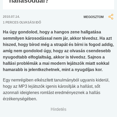
hallásoddal?
2010.07.14.
MEGOSZTOM
1 PERCES OLVASÁSI IDŐ
Ha úgy gondolod, hogy a hangos zene hallgatása
semmilyen károsodással nem jár, akkor tévedsz. Ha azt
hiszed, hogy bírod még a strapát és bírni is fogod addig,
amíg nem gondolod úgy, hogy az olvasás csendesebb
nyugodtabb elfoglaltság, akkor is tévedsz. Sajnos a
hallási problémák a mai modern lejátszók miatt sokkal
hamarabb is jelentkezhetnek, mint a nyugdíjas kor.
Egy nemrégiben elkészített tanulmányból ugyanis kiderül,
hogy az MP3 lejátszók igenis károsítják a hallást, sőt
azonnali ideiglenes romlást eredményeznek a hallás
érzékenységében.
Hirdetés