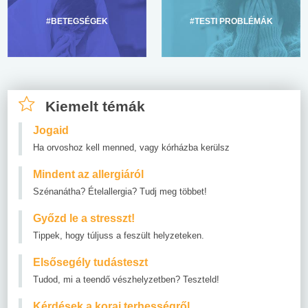
#BETEGSÉGEK
#TESTI PROBLÉMÁK
Kiemelt témák
Jogaid
Ha orvoshoz kell menned, vagy kórházba kerülsz
Mindent az allergiáról
Szénanátha? Ételallergia? Tudj meg többet!
Győzd le a stresszt!
Tippek, hogy túljuss a feszült helyzeteken.
Elsősegély tudásteszt
Tudod, mi a teendő vészhelyzetben? Teszteld!
Kérdések a korai terhességről