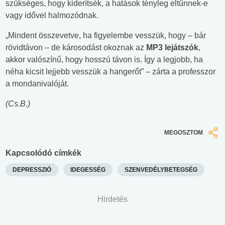
szükséges, hogy kiderítsék, a hatások tényleg eltűnnek-e
vagy idővel halmozódnak.
„Mindent összevetve, ha figyelembe vesszük, hogy – bár
rövidtávon – de károsodást okoznak az
MP3 lejátszók
,
akkor valószínű, hogy hosszú távon is. Így a legjobb, ha
néha kicsit lejjebb vesszük a hangerőt” – zárta a professzor
a mondanivalóját.
(Cs.B.)
MEGOSZTOM
Kapcsolódó címkék
DEPRESSZIÓ
IDEGESSÉG
SZENVEDÉLYBETEGSÉG
Hirdetés