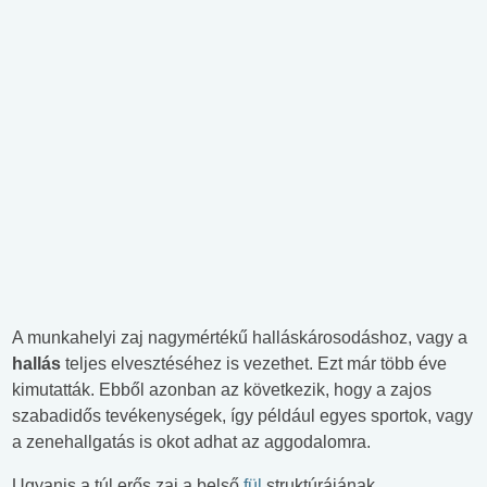
A munkahelyi zaj nagymértékű halláskárosodáshoz, vagy a
hallás
teljes elvesztéséhez is vezethet. Ezt már több éve
kimutatták. Ebből azonban az következik, hogy a zajos
szabadidős tevékenységek, így például egyes sportok, vagy
a zenehallgatás is okot adhat az aggodalomra.
Ugyanis a túl erős zaj a belső
fül
struktúrájának