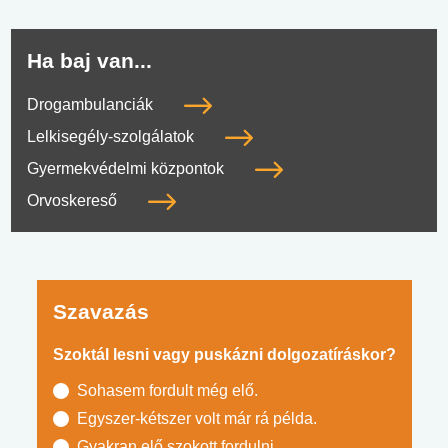
Ha baj van...
Drogambulanciák
Lelkisegély-szolgálatok
Gyermekvédelmi központok
Orvoskereső
Szavazás
Szoktál lesni vagy puskázni dolgozatíráskor?
Sohasem fordult még elő.
Egyszer-kétszer volt már rá példa.
Gyakran elő szokott fordulni.