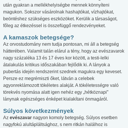
után gyakran a mellékhelyiségbe mennek könnyíteni
magukon. Sokszor vásárolnak hashajtókat, vízhajtókat,
beöntéshez szükséges eszközöket. Kerülik a társaságot,
főleg az étkezéssel is összefüggő rendezvényeket.
A kamaszok betegsége?
Az orvostudomány nem tudja pontosan, mi áll a betegség
hátterében. Valamit talán elárul a tény, hogy az evészavarok
nagy százaléka 13 és 17 éves kor között, a testi-lelki
átalakulás kritikus időszakában fejlődik ki. A lányok a
pubertás idején rendszerint szednek magukra egy keveset.
Persze ez megrémiszti őket, látván a celebek
agyonreklámozott tökéletes alakját. A tökéletességre való
törekvés nyomása alatt igen nehéz egy „hétköznapi”
lánynak egészséges énképet kialakítani önmagáról.
Súlyos következmények
Az
evészavar
nagyon komoly betegség. Súlyos esetben
nagyfokú alultápláltsághoz, s nem ritkán halálhoz is