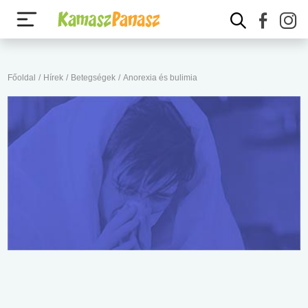
Főoldal
/
Hírek
/
Betegségek
/
Anorexia és bulimia