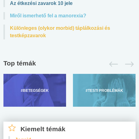
Az étkezési zavarok 10 jele
Miről ismerhető fel a manorexia?
Különleges (olykor morbid) táplálkozási és
testképzavarok
Top témák
#BETEGSÉGEK
#TESTI PROBLÉMÁK
Kiemelt témák