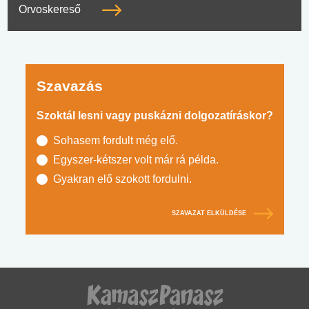
Orvoskereső
Szavazás
Szoktál lesni vagy puskázni dolgozatíráskor?
Sohasem fordult még elő.
Egyszer-kétszer volt már rá példa.
Gyakran elő szokott fordulni.
SZAVAZAT ELKÜLDÉSE