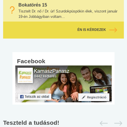
Bokatörés 15
Tisztelt Dr. nő / Dr. úr! Szurdokpüspökin élek, viszont január
19-én Jobbágyiban voltam...
ÉN IS KÉRDEZEK
Facebook
Teszteld a tudásod!