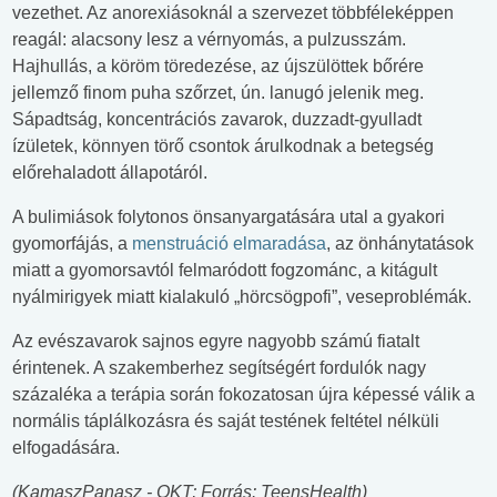
vezethet. Az anorexiásoknál a szervezet többféleképpen
reagál: alacsony lesz a vérnyomás, a pulzusszám.
Hajhullás, a köröm töredezése, az újszülöttek bőrére
jellemző finom puha szőrzet, ún. lanugó jelenik meg.
Sápadtság, koncentrációs zavarok, duzzadt-gyulladt
ízületek, könnyen törő csontok árulkodnak a betegség
előrehaladott állapotáról.
A bulimiások folytonos önsanyargatására utal a gyakori
gyomorfájás, a
menstruáció elmaradása
, az önhánytatások
miatt a gyomorsavtól felmaródott fogzománc, a kitágult
nyálmirigyek miatt kialakuló „hörcsögpofi”, veseproblémák.
Az evészavarok sajnos egyre nagyobb számú fiatalt
érintenek. A szakemberhez segítségért fordulók nagy
százaléka a terápia során fokozatosan újra képessé válik a
normális táplálkozásra és saját testének feltétel nélküli
elfogadására.
(KamaszPanasz - OKT; Forrás: TeensHealth)