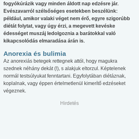
fogyókúrázik vagy minden áldott nap edzésre jár.
Evészavarról szélsőséges esetekben beszélünk:
például, amikor valaki véget nem érő, egyre szigorúbb
diétát folytat, vagy úgy érzi, a megevett kevéske
édességet muszáj ledolgoznia a barátokkal való
kikapcsolódás elmaradása árán is.
Anorexia és bulimia
Az anorexiás betegek rettegnek attól, hogy magukra
szednek néhány dekát (!), s alakjuk eltorzul. Képtelenek
normál testsúlyukat fenntartani. Egyfolytában diétáznak,
koplalnak, vagy éppen értelmetlenül kimerítő edzéseket
végeznek.
Hirdetés