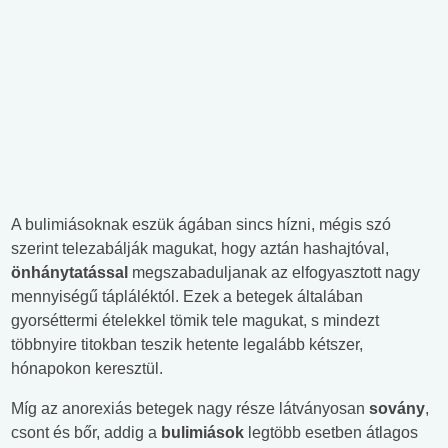
A bulimiásoknak eszük ágában sincs hízni, mégis szó
szerint telezabálják magukat, hogy aztán hashajtóval,
önhánytatással
megszabaduljanak az elfogyasztott nagy
mennyiségű tápláléktól. Ezek a betegek általában
gyorséttermi ételekkel tömik tele magukat, s mindezt
többnyire titokban teszik hetente legalább kétszer,
hónapokon keresztül.
Míg az anorexiás betegek nagy része látványosan
sovány
,
csont és bőr, addig a
bulimiások
legtöbb esetben átlagos