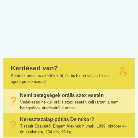
Kérdésed van?
Kérdezz orvos szakértőinktől, és biztosan választ lelsz
égető problémáidra!
Nemi betegségek orális szex esetén
Védekezés nélküli orális szex esetén kell tartani a nemi
betegségek átadásától s annak...
Keresztszalag-pótlás De mikor?
Tisztelt Szakértő! Engem Alexnek hívnak, 1999. október 4-
én születtem, 194 cm, 99 kg...