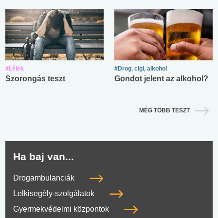
#Lélek
#Drog, cigi, alkohol
Szorongás teszt
Gondot jelent az alkohol?
MÉG TÖBB TESZT
Ha baj van...
Drogambulanciák
Lelkisegély-szolgálatok
Gyermekvédelmi központok