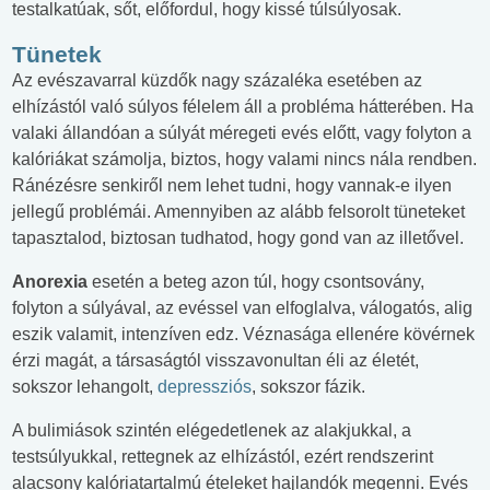
testalkatúak, sőt, előfordul, hogy kissé túlsúlyosak.
Tünetek
Az evészavarral küzdők nagy százaléka esetében az
elhízástól való súlyos félelem áll a probléma hátterében. Ha
valaki állandóan a súlyát méregeti evés előtt, vagy folyton a
kalóriákat számolja, biztos, hogy valami nincs nála rendben.
Ránézésre senkiről nem lehet tudni, hogy vannak-e ilyen
jellegű problémái. Amennyiben az alább felsorolt tüneteket
tapasztalod, biztosan tudhatod, hogy gond van az illetővel.
Anorexia
esetén a beteg azon túl, hogy csontsovány,
folyton a súlyával, az evéssel van elfoglalva, válogatós, alig
eszik valamit, intenzíven edz. Véznasága ellenére kövérnek
érzi magát, a társaságtól visszavonultan éli az életét,
sokszor lehangolt,
depressziós
, sokszor fázik.
A bulimiások szintén elégedetlenek az alakjukkal, a
testsúlyukkal, rettegnek az elhízástól, ezért rendszerint
alacsony kalóriatartalmú ételeket hajlandók megenni. Evés