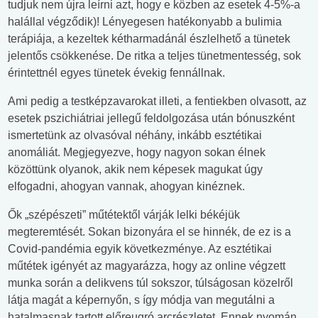
tudjuk nem újra leírni azt, hogy e közben az esetek 4-5%-a
halállal végződik)! Lényegesen hatékonyabb a bulimia
terápiája, a kezeltek kétharmadánál észlelhető a tünetek
jelentős csökkenése. De ritka a teljes tünetmentesség, sok
érintettnél egyes tünetek évekig fennállnak.
Ami pedig a testképzavarokat illeti, a fentiekben olvasott, az
esetek pszichiátriai jellegű feldolgozása után bónuszként
ismertetünk az olvasóval néhány, inkább esztétikai
anomáliát. Megjegyezve, hogy nagyon sokan élnek
közöttünk olyanok, akik nem képesek magukat úgy
elfogadni, ahogyan vannak, ahogyan kinéznek.
Ők „szépészeti” műtétektől várják lelki békéjük
megteremtését. Sokan bizonyára el se hinnék, de ez is a
Covid-pandémia egyik következménye. Az esztétikai
műtétek igényét az magyarázza, hogy az online végzett
munka során a delikvens túl sokszor, túlságosan közelről
látja magát a képernyőn, s így módja van megutálni a
hatalmasnak tartott előreugró arcrészletet. Ennek nyomán