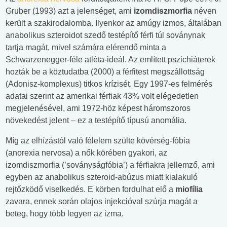
Gruber (1993) azt a jelenséget, ami
izomdiszmorfia
néven
került a szakirodalomba. Ilyenkor az amúgy izmos, általában
anabolikus szteroidot szedő testépítő férfi túl soványnak
tartja magát, mivel számára elérendő minta a
Schwarzenegger-féle atléta-ideál. Az említett pszichiáterek
hozták be a köztudatba (2000) a férfitest megszállottság
(Adonisz-komplexus) titkos krízisét. Egy 1997-es felmérés
adatai szerint az amerikai férfiak 43% volt elégedetlen
megjelenésével, ami 1972-höz képest háromszoros
növekedést jelent – ez a testépítő típusú anomália.
Míg az elhízástól való félelem szülte kövérség-fóbia
(anorexia nervosa) a nők körében gyakori, az
izomdiszmorfia (’soványságfóbia’) a férfiakra jellemző, ami
egyben az anabolikus szteroid-abúzus miatt kialakuló
rejtőzködő viselkedés. E körben fordulhat elő a
miofília
zavara, ennek során olajos injekcióval szúrja magát a
beteg, hogy több legyen az izma.