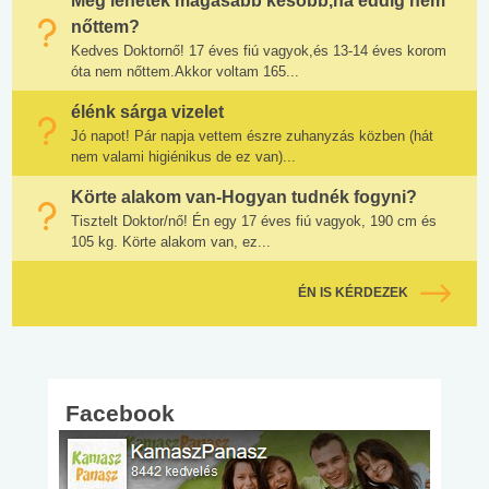
Még lehetek magasabb később,ha eddig nem
nőttem?
Kedves Doktornő! 17 éves fiú vagyok,és 13-14 éves korom
óta nem nőttem.Akkor voltam 165...
élénk sárga vizelet
Jó napot! Pár napja vettem észre zuhanyzás közben (hát
nem valami higiénikus de ez van)...
Körte alakom van-Hogyan tudnék fogyni?
Tisztelt Doktor/nő! Én egy 17 éves fiú vagyok, 190 cm és
105 kg. Körte alakom van, ez...
ÉN IS KÉRDEZEK
Facebook