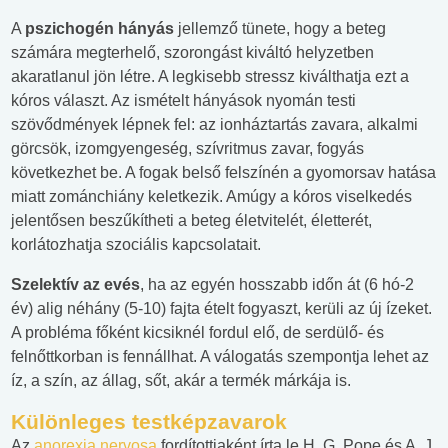
A
pszichogén hányás
jellemző tünete, hogy a beteg
számára megterhelő, szorongást kiváltó helyzetben
akaratlanul jön létre. A legkisebb stressz kiválthatja ezt a
kóros választ. Az ismételt hányások nyomán testi
szövődmények lépnek fel: az ionháztartás zavara, alkalmi
görcsök, izomgyengeség, szívritmus zavar, fogyás
következhet be. A fogak belső felszínén a gyomorsav hatása
miatt zománchiány keletkezik. Amúgy a kóros viselkedés
jelentősen beszűkítheti a beteg életvitelét, életterét,
korlátozhatja szociális kapcsolatait.
Szelektív az evés
, ha az egyén hosszabb időn át (6 hó-2
év) alig néhány (5-10) fajta ételt fogyaszt, kerüli az új ízeket.
A probléma főként kicsiknél fordul elő, de serdülő- és
felnőttkorban is fennállhat. A válogatás szempontja lehet az
íz, a szín, az állag, sőt, akár a termék márkája is.
Különleges testképzavarok
Az
anorexia nervosa
fordítottjaként írta le H. G. Pope és A. J.