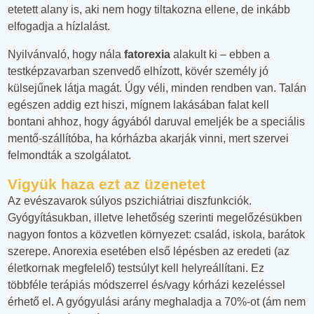
etetett alany is, aki nem hogy tiltakozna ellene, de inkább
elfogadja a hízlalást.
Nyilvánvaló, hogy nála
fatorexia
alakult ki – ebben a
testképzavarban szenvedő elhízott, kövér személy jó
külsejűnek látja magát. Úgy véli, minden rendben van. Talán
egészen addig ezt hiszi, mígnem lakásában falat kell
bontani ahhoz, hogy ágyából daruval emeljék be a speciális
mentő-szállítóba, ha kórházba akarják vinni, mert szervei
felmondták a szolgálatot.
Vigyük haza ezt az üzenetet
Az evészavarok súlyos pszichiátriai diszfunkciók.
Gyógyításukban, illetve lehetőség szerinti megelőzésükben
nagyon fontos a közvetlen környezet: család, iskola, barátok
szerepe. Anorexia esetében első lépésben az eredeti (az
életkornak megfelelő) testsúlyt kell helyreállítani. Ez
többféle terápiás módszerrel és/vagy kórházi kezeléssel
érhető el. A gyógyulási arány meghaladja a 70%-ot (ám nem