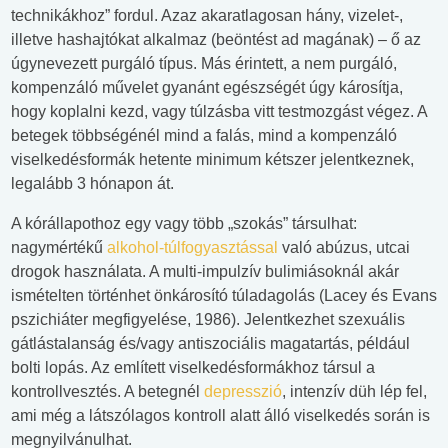
technikákhoz” fordul. Azaz akaratlagosan hány, vizelet-,
illetve hashajtókat alkalmaz (beöntést ad magának) – ő az
úgynevezett purgáló típus. Más érintett, a nem purgáló,
kompenzáló művelet gyanánt egészségét úgy károsítja,
hogy koplalni kezd, vagy túlzásba vitt testmozgást végez. A
betegek többségénél mind a falás, mind a kompenzáló
viselkedésformák hetente minimum kétszer jelentkeznek,
legalább 3 hónapon át.
A kórállapothoz egy vagy több „szokás” társulhat:
nagymértékű
alkohol-túlfogyasztással
való abúzus, utcai
drogok használata. A multi-impulzív bulimiásoknál akár
ismételten történhet önkárosító túladagolás (Lacey és Evans
pszichiáter megfigyelése, 1986). Jelentkezhet szexuális
gátlástalanság és/vagy antiszociális magatartás, például
bolti lopás. Az említett viselkedésformákhoz társul a
kontrollvesztés. A betegnél
depresszió
, intenzív düh lép fel,
ami még a látszólagos kontroll alatt álló viselkedés során is
megnyilvánulhat.