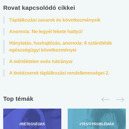
Rovat kapcsolódó cikkei
Táplálkozási zavarok és következményeik
Anorexia: Ne legyél fekete hattyú!
Hánytatás, hashajtózás, anorexia: A sztárdiéták
egészségügyi következményei
A mértéktelen evés hátrányai
A tinédzserek táplálkozási rendellenességei 2.
Top témák
#BETEGSÉGEK
#TESTI PROBLÉMÁK