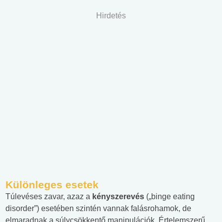
Hirdetés
Különleges esetek
Túlevéses zavar, azaz a
kényszerevés
(„binge eating
disorder”) esetében szintén vannak falásrohamok, de
elmaradnak a súlycsökkentő manipulációk. Értelemszerű,