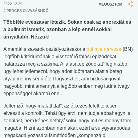
2022.12.20.
MEGOSZTOM
4 PERCES OLVASÁSI IDŐ
Többféle evészavar létezik. Sokan csak az anorexiát és
a bulimiát ismerik, azonban a kép ennél sokkal
árnyaltabb. Nézzük!
A mentális zavarok osztályozásakor a
bulimia nervosa
(BN)
legfőbb kritériumának a visszatérő falási epizódokat
határozza meg a szakma. A falási „epizódokat” leginkább
úgy lehet jellemezni, hogy adott időtartam alatt a beteg
olyan mennyiségű ételt fogyaszt el, ami biztosan jóval
nagyobb, mint amennyit a legtöbb ember meg tudna (vagy
éppenséggel akarna) enni.
Jellemző, hogy mialatt „fal”, az étkezés felett teljesen
elveszti a kontrollt. Tehát úgy érzi, nem tudja abbahagyni a
zabálást, nem képes befolyásolni, hogy mit és mennyit töm
magába. Hízni azonban nem akar, ezért a súlygyarapodás
megakadályozására ismétlődően „kompenzáló