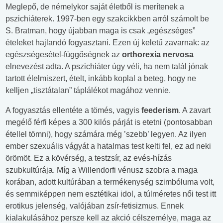
Meglepő, de némelykor saját életből is merítenek a
pszichiáterek. 1997-ben egy szakcikkben arról számolt be
S. Bratman, hogy újabban maga is csak „egészséges”
ételeket hajlandó fogyasztani. Ezen új keletű zavarnak: az
egészségesétel-függőségnek az
orthorexia nervosa
elnevezést adta. A pszichiáter úgy véli, ha nem talál jónak
tartott élelmiszert, ételt, inkább koplal a beteg, hogy ne
kelljen „tisztátalan” táplálékot magához vennie.
A fogyasztás ellentéte a tömés, vagyis
feederism
. A zavart
megélő férfi képes a 300 kilós párját is etetni (pontosabban
étellel tömni), hogy számára még ’szebb’ legyen. Az ilyen
ember szexuális vágyát a hatalmas test kelti fel, ez ad neki
örömöt. Ez a kövérség, a testzsír, az evés-hízás
szubkultúrája. Míg a Willendorfi vénusz szobra a maga
korában, adott kultúrában a termékenység szimbóluma volt,
és semmiképpen nem esztétikai idol, a túlméretes női test itt
erotikus jelenség, valójában zsír-fetisizmus. Ennek
kialakulásához persze kell az akció célszemélye, maga az