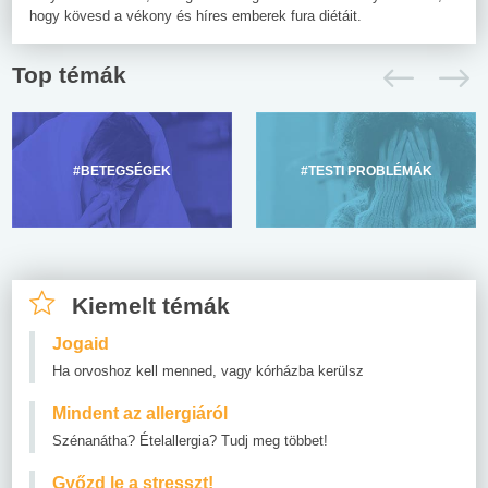
hogy kövesd a vékony és híres emberek fura diétáit.
Top témák
#BETEGSÉGEK
#TESTI PROBLÉMÁK
Kiemelt témák
Jogaid
Ha orvoshoz kell menned, vagy kórházba kerülsz
Mindent az allergiáról
Szénanátha? Ételallergia? Tudj meg többet!
Győzd le a stresszt!