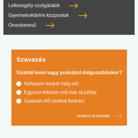
Lelkisegély-szolgálatok
Gyermekvédelmi központok
Orvoskereső
Szavazás
Szoktál lesni vagy puskázni dolgozatíráskor?
Sohasem fordult még elő.
Egyszer-kétszer volt már rá példa.
Gyakran elő szokott fordulni.
SZAVAZAT ELKÜLDÉSE