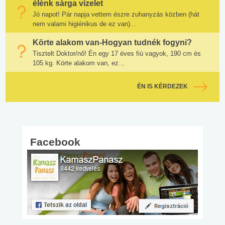
élénk sárga vizelet
Jó napot! Pár napja vettem észre zuhanyzás közben (hát
nem valami higiénikus de ez van)...
Körte alakom van-Hogyan tudnék fogyni?
Tisztelt Doktor/nő! Én egy 17 éves fiú vagyok, 190 cm és
105 kg. Körte alakom van, ez...
ÉN IS KÉRDEZEK
Facebook