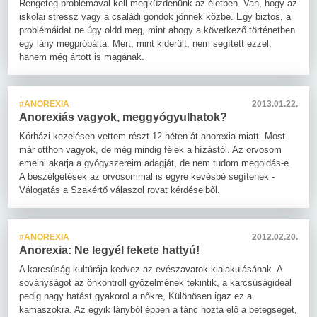
Rengeteg problémával kell megküzdenünk az életben. Van, hogy az
iskolai stressz vagy a családi gondok jönnek közbe. Egy biztos, a
problémáidat ne úgy oldd meg, mint ahogy a következő történetben
egy lány megpróbálta. Mert, mint kiderült, nem segített ezzel,
hanem még ártott is magának.
#ANOREXIA
2013.01.22.
Anorexiás vagyok, meggyógyulhatok?
Kórházi kezelésen vettem részt 12 héten át anorexia miatt. Most
már otthon vagyok, de még mindig félek a hízástól. Az orvosom
emelni akarja a gyógyszereim adagját, de nem tudom megoldás-e.
A beszélgetések az orvosommal is egyre kevésbé segítenek -
Válogatás a Szakértő válaszol rovat kérdéseiből.
#ANOREXIA
2012.02.20.
Anorexia: Ne legyél fekete hattyú!
A karcsúság kultúrája kedvez az evészavarok kialakulásának. A
soványságot az önkontroll győzelmének tekintik, a karcsúságideál
pedig nagy hatást gyakorol a nőkre, Különösen igaz ez a
kamaszokra. Az egyik lányból éppen a tánc hozta elő a betegséget,