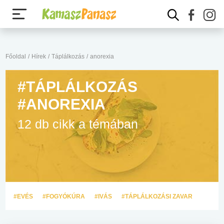
Főoldal
/
Hírek
/
Táplálkozás
/
anorexia
#TÁPLÁLKOZÁS
#ANOREXIA
12 db cikk a témában
#EVÉS
#FOGYÓKÚRA
#IVÁS
#TÁPLÁLKOZÁSI ZAVAR