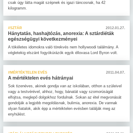
csak úgy látta magát szépnek és igazi táncosnak, ha 42
kilogramm.
#SZTÁR
2012.01.27.
Hánytatás, hashajtózás, anorexia: A sztárdiéták
egészségügyi következményei
A tökéletes idomokra való törekvés nem hollywoodi találmány. A
végletekig elszánt fogyókúrázók egyik éllovasa Lord Byron volt.
#MÉRTÉKTELEN EVÉS
2011.04.07.
A mértéktelen evés hátrányai
Sok tizenéves, akinek gondja van az iskolában, otthon a szüleivel
vagy a testvérével, ahhoz, hogy, bánatát vagy szomorúságát
elfojtsa, meglepő dolgokhoz fordulnak. Sokan az étel megvonását
gondolják a legjobb megoldásnak, bulimia, anorexia. De vannak
olyan fiatalok, akik épp a mértéktelen evésben találják meg az
enyhülést.