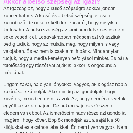
Akkor a belső szépség az igazi?
Az igazság az, hogy a külső szépségre sokkal jobban
koncentrálunk. A külső és a belső szépség teljesen
különböző, de nekünk kell dönteni arról, hogy melyik a
fontosabb. A belső szépség az, ami nem felszínes és nem
sekélyesedik el. Leggyakrabban mégsem ezt választjuk,
pedig tudjuk, hogy az mutatja meg, hogy milyen is vagy
valójában. És ez nem is csak a mi hibánk. Mindannyian
tudjuk, hogy a média keményen befolyásol minket. És bár a
felelősség egy részét vállalják is, akkor is engedünk a
médiának.
Engem zavar, ha olyan lányokkal vagyok, akik egész nap a
kalóriákat számolják. Akik mindig azt gondolják, hogy
kövérek, miközben nem is azok. Az, hogy nem érzek velük
együtt, az az én bajom. De nekem sajnos szó szerint
elegem van ebből. Az ismerőseim nagy része azt gondolja
magáról, hogy kövér. Épp ők mondják azt, a saját kis 50
kilójukkal és a csinos lábaikkal! Én nem ilyen vagyok. Nem