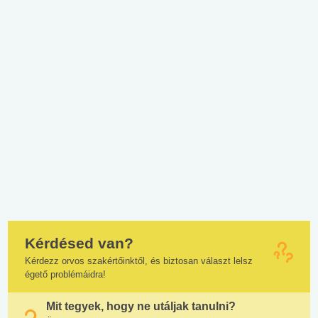
Kérdésed van?
Kérdezz orvos szakértőinktől, és biztosan választ lelsz
égető problémáidra!
Mit tegyek, hogy ne utáljak tanulni?