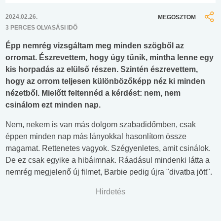
2024.02.26.
MEGOSZTOM
3 PERCES OLVASÁSI IDŐ
Épp nemrég vizsgáltam meg minden szögből az
orromat. Észrevettem, hogy úgy tűnik, mintha lenne egy
kis horpadás az elülső részen. Szintén észrevettem,
hogy az orrom teljesen különbözőképp néz ki minden
nézetből. Mielőtt feltennéd a kérdést: nem, nem
csinálom ezt minden nap.
Nem, nekem is van más dolgom szabadidőmben, csak
éppen minden nap más lányokkal hasonlítom össze
magamat. Rettenetes vagyok. Szégyenletes, amit csinálok.
De ez csak egyike a hibáimnak. Ráadásul mindenki látta a
nemrég megjelenő új filmet, Barbie pedig újra "divatba jött".
Hirdetés