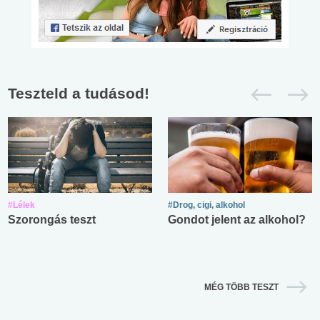
Teszteld a tudásod!
#Lélek
#Drog, cigi, alkohol
Szorongás teszt
Gondot jelent az alkohol?
MÉG TÖBB TESZT