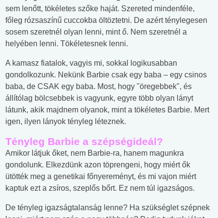
sem lenőtt, tökéletes szőke haját. Szereted mindenféle,
főleg rózsaszínű cuccokba öltöztetni. De azért ténylegesen
sosem szeretnél olyan lenni, mint ő. Nem szeretnél a
helyében lenni. Tökéletesnek lenni.
A kamasz fiatalok, vagyis mi, sokkal logikusabban
gondolkozunk. Nekünk Barbie csak egy baba – egy csinos
baba, de CSAK egy baba. Most, hogy "öregebbek", és
állítólag bölcsebbek is vagyunk, egyre több olyan lányt
látunk, akik majdnem olyanok, mint a tökéletes Barbie. Mert
igen, ilyen lányok tényleg léteznek.
Tényleg Barbie a szépségideál?
Amikor látjuk őket, nem Barbie-ra, hanem magunkra
gondolunk. Elkezdünk azon töprengeni, hogy miért ők
ütötték meg a genetikai főnyereményt, és mi vajon miért
kaptuk ezt a zsíros, szeplős bőrt. Ez nem túl igazságos.
De tényleg igazságtalanság lenne? Ha szükséglet szépnek