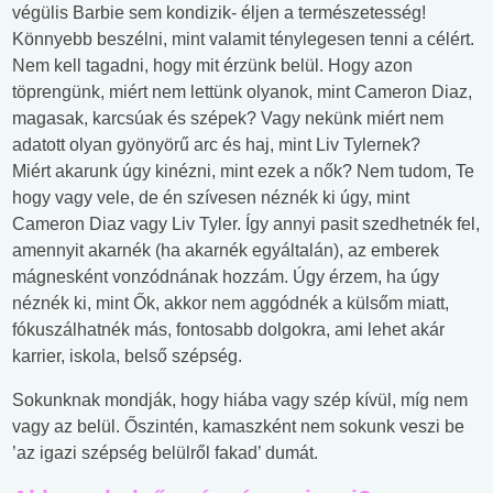
végülis Barbie sem kondizik- éljen a természetesség!
Könnyebb beszélni, mint valamit ténylegesen tenni a célért.
Nem kell tagadni, hogy mit érzünk belül. Hogy azon
töprengünk, miért nem lettünk olyanok, mint Cameron Diaz,
magasak, karcsúak és szépek? Vagy nekünk miért nem
adatott olyan gyönyörű arc és haj, mint Liv Tylernek?
Miért akarunk úgy kinézni, mint ezek a nők? Nem tudom, Te
hogy vagy vele, de én szívesen néznék ki úgy, mint
Cameron Diaz vagy Liv Tyler. Így annyi pasit szedhetnék fel,
amennyit akarnék (ha akarnék egyáltalán), az emberek
mágnesként vonzódnának hozzám. Úgy érzem, ha úgy
néznék ki, mint Ők, akkor nem aggódnék a külsőm miatt,
fókuszálhatnék más, fontosabb dolgokra, ami lehet akár
karrier, iskola, belső szépség.
Sokunknak mondják, hogy hiába vagy szép kívül, míg nem
vagy az belül. Őszintén, kamaszként nem sokunk veszi be
’az igazi szépség belülről fakad’ dumát.