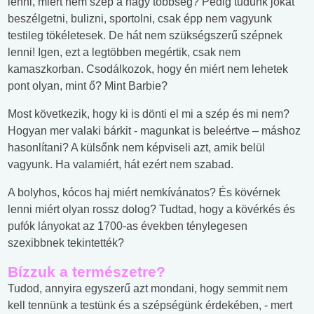
lenni, miért nem szép a nagy többség? Pedig tudunk jókat
beszélgetni, bulizni, sportolni, csak épp nem vagyunk
testileg tökéletesek. De hát nem szükségszerű szépnek
lenni! Igen, ezt a legtöbben megértik, csak nem
kamaszkorban. Csodálkozok, hogy én miért nem lehetek
pont olyan, mint ő? Mint Barbie?
Most következik, hogy ki is dönti el mi a szép és mi nem?
Hogyan mer valaki bárkit - magunkat is beleértve – máshoz
hasonlítani? A külsőnk nem képviseli azt, amik belül
vagyunk. Ha valamiért, hát ezért nem szabad.
A bolyhos, kócos haj miért nemkívánatos? És kövérnek
lenni miért olyan rossz dolog? Tudtad, hogy a kövérkés és
pufók lányokat az 1700-as években ténylegesen
szexibbnek tekintették?
Bízzuk a természetre?
Tudod, annyira egyszerű azt mondani, hogy semmit nem
kell tennünk a testünk és a szépségünk érdekében, - mert