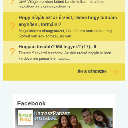
Üdv! Világéletemben kitűnő tanuló voltam, általános
iskolában és középiskolában is....
Hogy hívják ezt az érzést, illetve hogy tudnám
enyhíteni, formálni?
Megpróbálom elmagyarázni, bár előttem sem tiszta még.
Szóval van egy sorozat, és van...
Hogyan tovább? Mit tegyek? (17) - II.
Tisztelt Szakértő Asszony! Az óév utolsó napján küldött
kérdésemre január 9-én adott...
ÉN IS KÉRDEZEK
Facebook