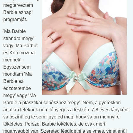
megterveztem
Barbie aznapi
programját.
'Ma Barbie
strandra megy’
vagy ’Ma Barbie
és Ken moziba
mennek’.
Egyszer sem
mondtam ’Ma
Barbie az
edzőterembe
megy’ vagy ’Ma
Barbie a plasztikai sebészhez megy’. Nem, a gyerekkori
ártatlan léleknek nem lényeges a testkép. 7-8 éves lányként
valószínűleg te sem figyeled meg, hogy vajon mennyire
tökéletes. Persze, Barbie tökéletes, de csak mert
műanyagból van. Szereted fésülgetni a selymes, véletlenül