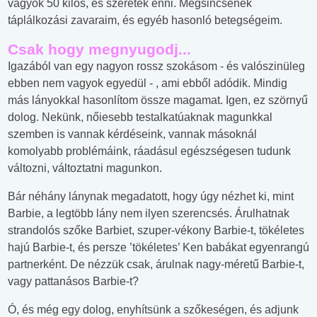
vagyok 50 kilós, és szeretek enni. Mégsincsenek
táplálkozási zavaraim, és egyéb hasonló betegségeim.
Csak hogy megnyugodj...
Igazából van egy nagyon rossz szokásom - és valószinüleg
ebben nem vagyok egyedül - , ami ebből adódik. Mindig
más lányokkal hasonlítom össze magamat. Igen, ez szörnyű
dolog. Nekünk, nőiesebb testalkatúaknak magunkkal
szemben is vannak kérdéseink, vannak másoknál
komolyabb problémáink, ráadásul egészségesen tudunk
változni, változtatni magunkon.
Bár néhány lánynak megadatott, hogy úgy nézhet ki, mint
Barbie, a legtöbb lány nem ilyen szerencsés. Árulhatnak
strandolós szőke Barbiet, szuper-vékony Barbie-t, tökéletes
hajú Barbie-t, és persze ’tökéletes’ Ken babákat egyenrangú
partnerként. De nézzük csak, árulnak nagy-méretű Barbie-t,
vagy pattanásos Barbie-t?
Ó, és még egy dolog, enyhítsünk a szőkeségen, és adjunk