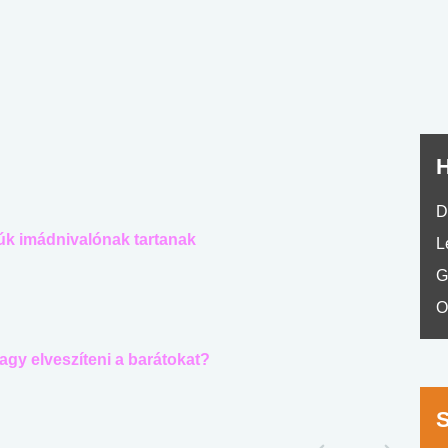
nyelvvizsga teszt -
teszt
No.42
H
D
iúk imádnivalónak tartanak
L
G
O
gy elveszíteni a barátokat?