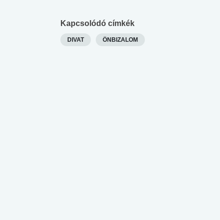
Kapcsolódó címkék
DIVAT
ÖNBIZALOM
 alkohol
#Zöldövezet
#Betegségek
lent az
Mekkora az ökológiai
Elsősegély