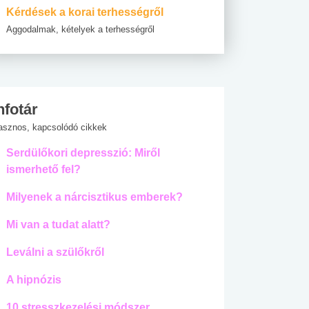
Kérdések a korai terhességről
Aggodalmak, kételyek a terhességről
nfotár
asznos, kapcsolódó cikkek
Serdülőkori depresszió: Miről
ismerhető fel?
Milyenek a nárcisztikus emberek?
Mi van a tudat alatt?
Leválni a szülőkről
A hipnózis
10 stresszkezelési módszer