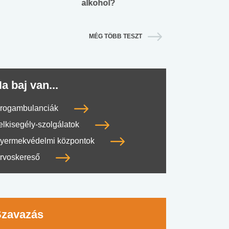
alkohol?
lábnyomod?
MÉG TÖBB TESZT
a baj van...
rogambulanciák
elkisegély-szolgálatok
yermekvédelmi központok
rvoskereső
Szavazás