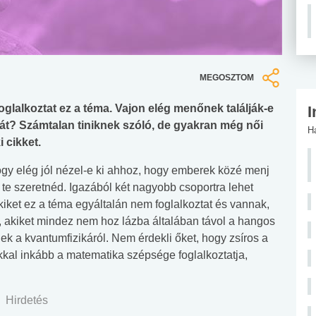
MEGOSZTOM
foglalkoztat ez a téma. Vajon elég menőnek találják-e
I
bát? Számtalan tiniknek szóló, de gyakran még női
H
 cikket.
ogy elég jól nézel-e ki ahhoz, hogy emberek közé menj
 te szeretnéd. Igazából két nagyobb csoportra lehet
kiket ez a téma egyáltalán nem foglalkoztat és vannak,
k”, akiket mindez nem hoz lázba általában távol a hangos
 a kvantumfizikáról. Nem érdekli őket, hogy zsíros a
kkal inkább a matematika szépsége foglalkoztatja,
Hirdetés