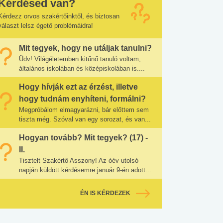
Kérdésed van?
Kérdezz orvos szakértőinktől, és biztosan
választ lelsz égető problémáidra!
Mit tegyek, hogy ne utáljak tanulni?
Üdv! Világéletemben kitűnő tanuló voltam,
általános iskolában és középiskolában is....
Hogy hívják ezt az érzést, illetve
hogy tudnám enyhíteni, formálni?
Megpróbálom elmagyarázni, bár előttem sem
tiszta még. Szóval van egy sorozat, és van...
Hogyan tovább? Mit tegyek? (17) -
II.
Tisztelt Szakértő Asszony! Az óév utolsó
napján küldött kérdésemre január 9-én adott...
ÉN IS KÉRDEZEK