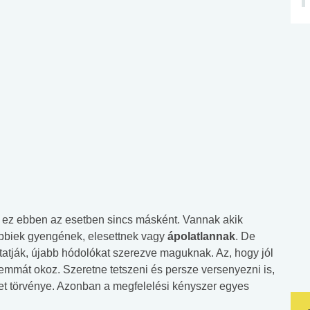
s ez ebben az esetben sincs másként. Vannak akik
öbbiek gyengének, elesettnek vagy
ápolatlannak
. De
tatják, újabb hódolókat szerezve maguknak. Az, hogy jól
emmát okoz. Szeretne tetszeni és persze versenyezni is,
et törvénye. Azonban a megfelelési kényszer egyes