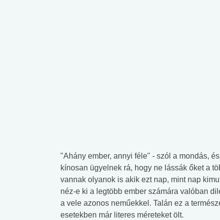
"Ahány ember, annyi féle" - szól a mondás, é
kínosan ügyelnek rá, hogy ne lássák őket a t
vannak olyanok is akik ezt nap, mint nap kimu
néz-e ki a legtöbb ember számára valóban dil
a vele azonos neműekkel. Talán ez a termész
esetekben már literes méreteket ölt.