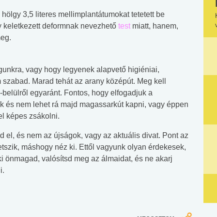
 hölgy 3,5 literes mellimplantátumokat tetetett be
y keletkezett deformnak nevezhető
test
miatt, hanem,
meg.
unkra, vagy hogy legyenek alapvető higiéniai,
 szabad. Marad tehát az arany középút. Meg kell
l-belülről egyaránt. Fontos, hogy elfogadjuk a
unk és nem lehet rá majd magassarkút kapni, vagy éppen
el képes zsákolni.
 el, és nem az újságok, vagy az aktuális divat. Pont az
szik, máshogy néz ki. Ettől vagyunk olyan érdekesek,
 ki önmagad, valósítsd meg az álmaidat, és ne akarj
i.