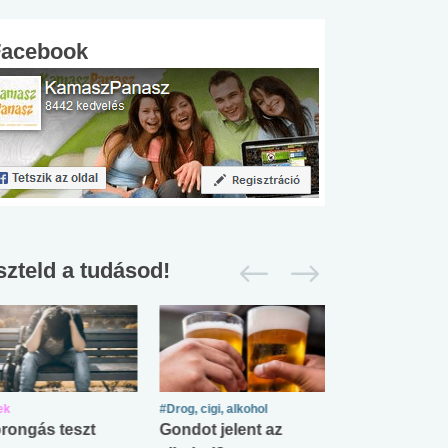
Facebook
szteld a tudásod!
ek
#Drog, cigi, alkohol
#Zöldövezet
rongás teszt
Gondot jelent az
Mekkora az ö