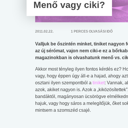
Menő vagy ciki?
2011.02.22.
1 PERCES OLVASÁSI IDŐ
Valljuk be őszintén minket, tiniket nagyon 
az új sérómat, vajon nem ciki-e ez a bőrka
magazinokban is olvashatunk menő vs. ciki
Akkor most tényleg ilyen fontos kérdés ez? H
vagy, hogy éppen úgy áll-e a hajad, ahogy azt
osztani ilyen szempontból a
tiniket
: Vannak, a
azok, akiket nagyon is. Azok a „kiközösítette
bandáktól, magányosan ücsörögve elmélkednek
hajuk, vagy hogy sáros a melegítőjük, őket so
mintsem a szomszéd csajé.