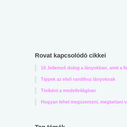
lábnyomod?
tudásteszt
Rovat kapcsolódó cikkei
10 Jellemző dolog a lányokban, amit a f
Tippek az első randihoz lányoknak
Tiniként a modellvilágban
Hogyan lehet megszerezni, megtartani va