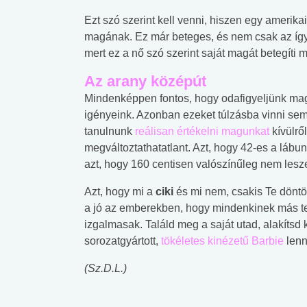
Ezt szó szerint kell venni, hiszen egy amerikai
magának. Ez már beteges, és nem csak az íg
mert ez a nő szó szerint saját magát betegíti 
Az arany középút
Mindenképpen fontos, hogy odafigyeljünk mag
igényeink. Azonban ezeket túlzásba vinni sem
tanulnunk
reálisan értékelni magunkat
kívülrő
megváltoztathatatlant. Azt, hogy 42-es a láb
azt, hogy 160 centisen valószínűleg nem lesz
Azt, hogy mi a
ciki
és mi nem, csakis Te döntöd
a jó az emberekben, hogy mindenkinek más tet
izgalmasak. Találd meg a saját utad, alakítsd
sorozatgyártott,
tökéletes kinézetű Barbie
lenn
(Sz.D.L.)