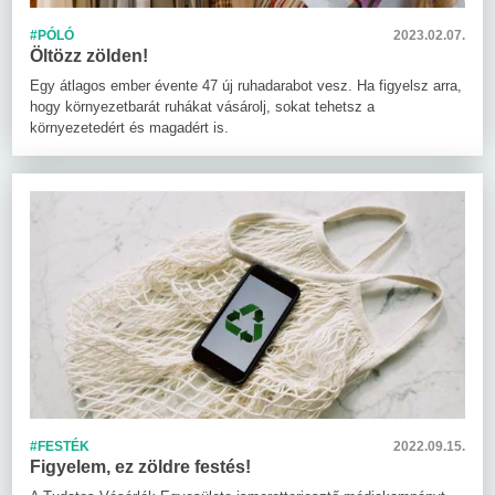
#PÓLÓ
2023.02.07.
Öltözz zölden!
Egy átlagos ember évente 47 új ruhadarabot vesz. Ha figyelsz arra,
hogy környezetbarát ruhákat vásárolj, sokat tehetsz a
környezetedért és magadért is.
#FESTÉK
2022.09.15.
Figyelem, ez zöldre festés!