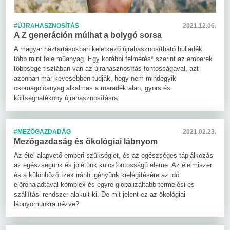
#ÚJRAHASZNOSÍTÁS
2021.12.06.
A Z generáción múlhat a bolygó sorsa
A magyar háztartásokban keletkező újrahasznosítható hulladék
több mint fele műanyag. Egy korábbi felmérés* szerint az emberek
többsége tisztában van az újrahasznosítás fontosságával, azt
azonban már kevesebben tudják, hogy nem mindegyik
csomagolóanyag alkalmas a maradéktalan, gyors és
költséghatékony újrahasznosításra.
#MEZŐGAZDADÁG
2021.02.23.
Mezőgazdaság és ökológiai lábnyom
Az étel alapvető emberi szükséglet, és az egészséges táplálkozás
az egészségünk és jólétünk kulcsfontosságú eleme. Az élelmiszer
és a különböző ízek iránti igényünk kielégítésére az idő
előrehaladtával komplex és egyre globalizáltabb termelési és
szállítási rendszer alakult ki. De mit jelent ez az ökológiai
lábnyomunkra nézve?