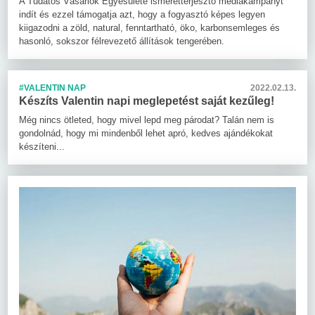
A Tudatos Vásárlók Egyesülete ismeretterjesztő médiakampányt
indít és ezzel támogatja azt, hogy a fogyasztó képes legyen
kiigazodni a zöld, natural, fenntartható, öko, karbonsemleges és
hasonló, sokszor félrevezető állítások tengerében.
#VALENTIN NAP
2022.02.13.
Készíts Valentin napi meglepetést saját kezűleg!
Még nincs ötleted, hogy mivel lepd meg párodat? Talán nem is
gondolnád, hogy mi mindenből lehet apró, kedves ajándékokat
készíteni...