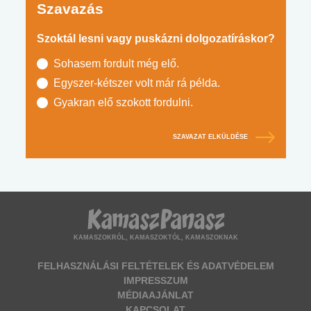
Szavazás
Szoktál lesni vagy puskázni dolgozatíráskor?
Sohasem fordult még elő.
Egyszer-kétszer volt már rá példa.
Gyakran elő szokott fordulni.
SZAVAZAT ELKÜLDÉSE
KAMASZOKRÓL, KAMASZOKTÓL, KAMASZOKNAK
FELHASZNÁLÁSI FELTÉTELEK ÉS ADATVÉDELEM
IMPRESSZUM
MÉDIAAJÁNLAT
KAPCSOLAT