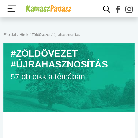
Főoldal
/
Hírek
/
Zöldövezet
/
újrahasznosítás
#ZÖLDÖVEZET
#ÚJRAHASZNOSÍTÁS
57 db cikk a témában