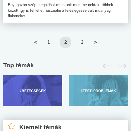
Egy igazán szép megoldást mutatunk most be nektek, többek
között így is fel lehet használni a feleslegessé vált műanyag
flakonokat.
<
1
2
3
>
Top témák
#BETEGSÉGEK
#TESTI PROBLÉMÁK
Kiemelt témák