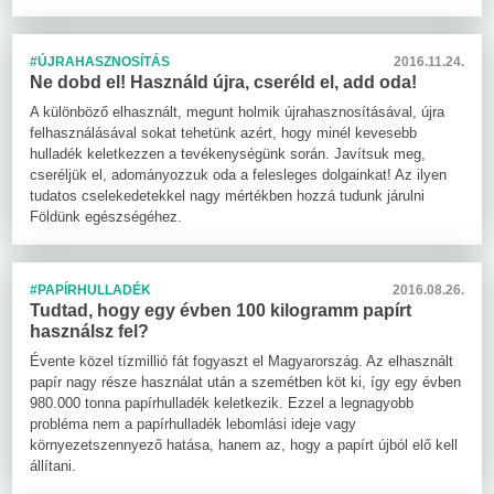
#ÚJRAHASZNOSÍTÁS
2016.11.24.
Ne dobd el! Használd újra, cseréld el, add oda!
A különböző elhasznált, megunt holmik újrahasznosításával, újra
felhasználásával sokat tehetünk azért, hogy minél kevesebb
hulladék keletkezzen a tevékenységünk során. Javítsuk meg,
cseréljük el, adományozzuk oda a felesleges dolgainkat! Az ilyen
tudatos cselekedetekkel nagy mértékben hozzá tudunk járulni
Földünk egészségéhez.
#PAPÍRHULLADÉK
2016.08.26.
Tudtad, hogy egy évben 100 kilogramm papírt
használsz fel?
Évente közel tízmillió fát fogyaszt el Magyarország. Az elhasznált
papír nagy része használat után a szemétben köt ki, így egy évben
980.000 tonna papírhulladék keletkezik. Ezzel a legnagyobb
probléma nem a papírhulladék lebomlási ideje vagy
környezetszennyező hatása, hanem az, hogy a papírt újból elő kell
állítani.