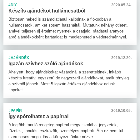
#DIY
2020.05.24.
Készíts ajándékot hullámcsatból
Biztosan neked is számolatlanul kallódnak a fiókodban a
hullámcsatok, amiket sosem használtál. Mutatunk néhány ötletet,
amivel teljesen új értelmet nyernek a csatjaid, ráadásul aranyos
apró ajándékokként barátaidat is meglepheted a véderedménnyel.
#AJÁNDÉK
2019.12.20.
Igazán szívhez szóló ajándékok
Ahelyett, hogy ajándékokat vásárolnál a szeretteidnek, inkább
készíts kreatív, egyszerű de nagyszerű ajándékokat, amik tényleg
a szívből jönnek. Most 5 igazán értékes ajándékhoz adunk
tippeket.
#PAPÍR
2019.10.05.
Így spórolhatsz a papírral
A legtöbb tanuló rengeteg papírral megy iskolába: jegyzetek,
füzetek, tanulási eszközök, személyes papírok. Ám ez nem túl
szerencsés megoldás a környezetünkre nézve.