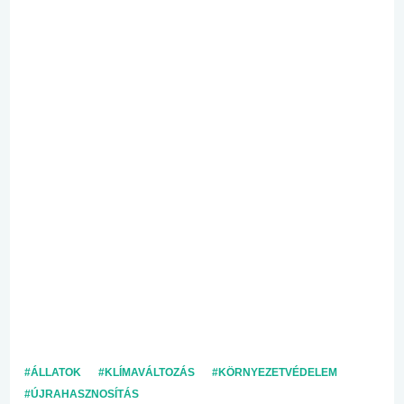
#ÁLLATOK
#KLÍMAVÁLTOZÁS
#KÖRNYEZETVÉDELEM
#ÚJRAHASZNOSÍTÁS