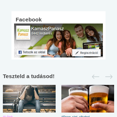
Facebook
Teszteld a tudásod!
#Lélek
#Drog, cigi, alkohol