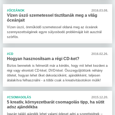
#ÓCEÁNOK
2016.03.08.
Vízen úszó szemetessel tisztítanák meg a világ
óceánjait
Vízen úszó, önműködő szemetessel oldaná meg az óceánok
szennyezettségének egyre súlyosbodó problémáját két ausztrál
szörfös.
#CD
2016.02.26.
Hogyan hasznosítsam a régi CD-ket?
Biztos bennetek is felmerült már a kérdés, hogy mit lehet kezdeni a
régi vagy elrontott CD-kkel, DVD-kkel. Összegyűjtöttünk néhány
ötletet, hogyan lehet őket dekorációként, ajándékként, teljesen
átalakítva felhasználni - a többi csak a kreativitásotokon múlik!
#CSOMAGOLÁS
2015.12.20.
5 kreatív, környezetbarát csomagolás tipp, ha sütit
adsz ajándékba
Igazán találó ajándék lehet valami édeset adni a szeretteidnek –