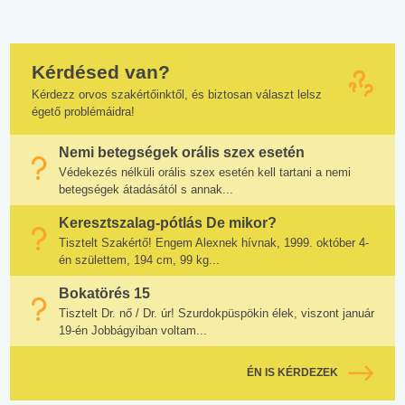
Kérdésed van?
Kérdezz orvos szakértőinktől, és biztosan választ lelsz
égető problémáidra!
Nemi betegségek orális szex esetén
Védekezés nélküli orális szex esetén kell tartani a nemi
betegségek átadásától s annak...
Keresztszalag-pótlás De mikor?
Tisztelt Szakértő! Engem Alexnek hívnak, 1999. október 4-
én születtem, 194 cm, 99 kg...
Bokatörés 15
Tisztelt Dr. nő / Dr. úr! Szurdokpüspökin élek, viszont január
19-én Jobbágyiban voltam...
ÉN IS KÉRDEZEK