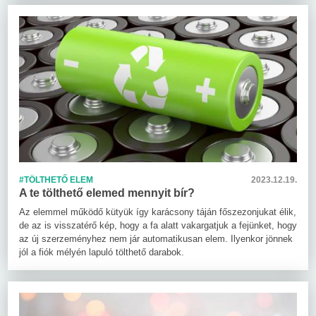
#TÖLTHETŐ ELEM
2023.12.19.
A te tölthető elemed mennyit bír?
Az elemmel működő kütyük így karácsony táján főszezonjukat élik,
de az is visszatérő kép, hogy a fa alatt vakargatjuk a fejünket, hogy
az új szerzeményhez nem jár automatikusan elem. Ilyenkor jönnek
jól a fiók mélyén lapuló tölthető darabok.