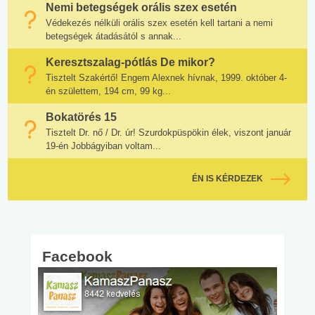
Nemi betegségek orális szex esetén
Védekezés nélküli orális szex esetén kell tartani a nemi
betegségek átadásától s annak...
Keresztszalag-pótlás De mikor?
Tisztelt Szakértő! Engem Alexnek hívnak, 1999. október 4-
én születtem, 194 cm, 99 kg...
Bokatörés 15
Tisztelt Dr. nő / Dr. úr! Szurdokpüspökin élek, viszont január
19-én Jobbágyiban voltam...
ÉN IS KÉRDEZEK
Facebook