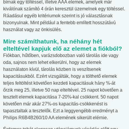
bírnak egy töltéssel, illetve AAA elemek, amelyek már
kiválónak számító 4 órán keresztül üzemelnek egy töltéssel.
Ráadásul egyéb kritériumok szerint is jó választásnak
bizonyulnak. Mint például a fentebb említett hosszútávú
használat vagy az önkisülés.
Mire számíthatunk, ha néhány hét
elteltével kapjuk elő az elemet a fiókból?
Fiókban, hűtőben, varázsdobozban való tárolás ide vagy
oda, sajnos nem lehet elkerülni, hogy az elemek
használaton kívül, tárolás közben is veszítsenek
kapacitásukból. Ezért vizsgálták, hogy a tölthető elemek
teljes feltöltést követően kezdeti kapacitásuk hány %-át
őrzik meg 25, illetve 50 nap elteltével. 25 napot követően a
tesztelt elemek kapacitása 7-20%-kal csökkent. 50 napot
követően már akár 27%-os kapacitás-csökkenést is
tapasztaltak a tesztelők. Ezt a leggyengébb eredményt a
Philips R6B4B260/10 AA elemének sikerült elérnie.