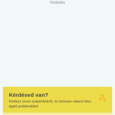
Hirdetés
Kérdésed van?
Kérdezz orvos szakértőinktől, és biztosan választ lelsz
égető problémáidra!