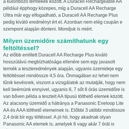
a különböző termékek között. A Duracell Rechargeable AA
például épphogy közepes, míg a Duracell AA Recharge
Ultra már egy elfogadható, a Duracell AA Recharge Plus
pedig kiváló eredményt ért el. Azonban nem elég csupán e
szempont alapján dönteni. Mondjuk is miért.
Milyen üzemidőre számíthatunk egy
feltöltéssel?
Az előbb említett Duracell AA Recharge Plus kiváló
hosszútávú megbízhatósága ellenére sem egy javasolt
termék a teszteredmények alapján, ugyanis üzemideje egy
feltöltéssel mindössze 4,5 óra. Önmagában ez lehet nem
tűnik kevésnek, viszont a vizsgálatok az mutatják, hogy nem
kell beérnünk ennyivel, ugyanis 6, 7 sőt 8 órás üzemidőre is
van bőven példa a tesztelt AA típusú tölthető elemek között.
Az alacsony üzemidő a hátránya a Panasonic Eneloop Lite
AA és AAA tölthető elemeinek is. Előbbi 3 utóbbi mindössze
2,4 órát bír egy töltéssel. A jó hír, hogy akadnak olyan
Panasonic AA elemek is, amelyek 6 vagy akár 7 órát is