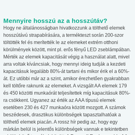
Mennyire hosszú az a hosszútáv?
Hogy ne általánosságban hivatkozzunk a tölthető elemek
hosszútávú strapabírására, a termékteszt során 200-szor
töltötték fel és merítették le az elemeket extrém otthoni
körülmények között, mint pl. erős fényű LED zseblámpában.
Mérték az elemek kapacitását végig a használat alatt, mivel
arra voltak kíváncsiak, hogy mennyi ideig tudják a kezdeti
kapacitásuk legalább 80%-át tartani és mikor érik el a 60%-
át. Ez utóbbi már az a szint, amikor érezhetően gyakrabban
kell töltőre raknunk az elemeket. A vizsgált AA elemek 179
és 450 közötti munkaórát teljesítettek míg kapacitásuk 80%-
ra csökkent. Ugyanez az érték az AAA típusú elemek
esetében 230 és 427 munkaóra között mozgott. A számok
beszédesek, drasztikus különbségek tapasztalhatóak a
tölthető elemek piacán. A rossz hír pedig az, hogy egy
márkán belül is jelentős különbségek vannak e tekintetben