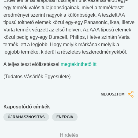
Érdemes tehát alaposan utánajárnunk vásárlás előtt egy-
egy termék valós tulajdonságainak, mivel a termékteszt
eredményei szerint nagyok a különbségek. A tesztelt AA
típusú tölthető elemek közül egy-egy Panasonic, Ikea, illetve
Varta termék végzett az első helyen. Az AAA típusú elemek
közül pedig egy-egy Duracell, Philips, illetve szintén Varta
termék lett a legjobb. Hogy melyik márkának melyik a
legjobb terméke, kiderül a részletes teszteredményekből.
A teljes teszt előfizetéssel
megtekinthető itt
.
(Tudatos Vásárlók Egyesülete)
MEGOSZTOM
Kapcsolódó címkék
ÚJRAHASZNOSÍTÁS
ENERGIA
Hirdetés