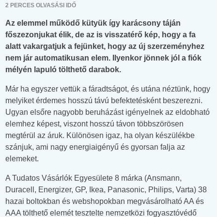
2 PERCES OLVASÁSI IDŐ
Az elemmel működő kütyük így karácsony táján
főszezonjukat élik, de az is visszatérő kép, hogy a fa
alatt vakargatjuk a fejünket, hogy az új szerzeményhez
nem jár automatikusan elem. Ilyenkor jönnek jól a fiók
mélyén lapuló tölthető darabok.
Már ha egyszer vettük a fáradtságot, és utána néztünk, hogy
melyiket érdemes hosszú távú befektetésként beszerezni.
Ugyan elsőre nagyobb beruházást igényelnek az eldobható
elemhez képest, viszont hosszú távon többszörösen
megtérül az áruk. Különösen igaz, ha olyan készülékbe
szánjuk, ami nagy energiaigényű és gyorsan falja az
elemeket.
A Tudatos Vásárlók Egyesülete 8 márka (Ansmann,
Duracell, Energizer, GP, Ikea, Panasonic, Philips, Varta) 38
hazai boltokban és webshopokban megvásárolható AA és
AAA tölthető elemét tesztelte nemzetközi fogyasztóvédő