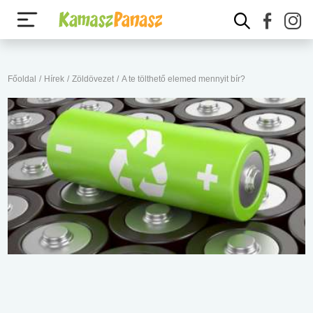
Főoldal
/
Hírek
/
Zöldövezet
/
A te tölthető elemed mennyit bír?