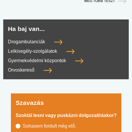
MÉG TÖBB TESZT
Ha baj van...
Drogambulanciák
Lelkisegély-szolgálatok
Gyermekvédelmi központok
Orvoskereső
Szavazás
Szoktál lesni vagy puskázni dolgozatíráskor?
Sohasem fordult még elő.