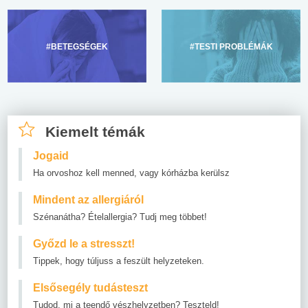
#BETEGSÉGEK
#TESTI PROBLÉMÁK
Kiemelt témák
Jogaid
Ha orvoshoz kell menned, vagy kórházba kerülsz
Mindent az allergiáról
Szénanátha? Ételallergia? Tudj meg többet!
Győzd le a stresszt!
Tippek, hogy túljuss a feszült helyzeteken.
Elsősegély tudásteszt
Tudod, mi a teendő vészhelyzetben? Teszteld!