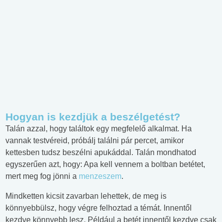
Hogyan is kezdjük a beszélgetést?
Talán azzal, hogy találtok egy megfelelő alkalmat. Ha
vannak testvéreid, próbálj találni pár percet, amikor
kettesben tudsz beszélni apukáddal. Talán mondhatod
egyszerűen azt, hogy: Apa kell vennem a boltban betétet,
mert meg fog jönni a
menzeszem
.
Mindketten kicsit zavarban lehettek, de meg is
könnyebbülsz, hogy végre felhoztad a témát. Innentől
kezdve könnyebb lesz. Például a betét innentől kezdve csak