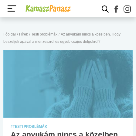
Főoldal
/
Hírek
/
Testi problémák
/
Az anyukám nincs a közelben. Hogy
beszéljek apával a menzeszről és egyéb csajos dolgokról?
#TESTI PROBLÉMÁK
Az anyukám nincs a közelben.