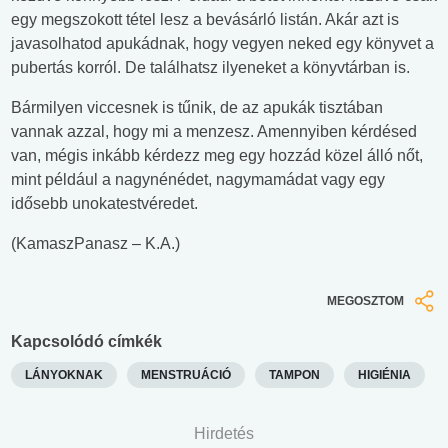
egy megszokott tétel lesz a bevásárló listán. Akár azt is
javasolhatod apukádnak, hogy vegyen neked egy könyvet a
pubertás korról. De találhatsz ilyeneket a könyvtárban is.
Bármilyen viccesnek is tűnik, de az apukák tisztában
vannak azzal, hogy mi a menzesz. Amennyiben kérdésed
van, mégis inkább kérdezz meg egy hozzád közel álló nőt,
mint például a nagynénédet, nagymamádat vagy egy
idősebb unokatestvéredet.
(KamaszPanasz – K.A.)
MEGOSZTOM
Kapcsolódó címkék
LÁNYOKNAK
MENSTRUÁCIÓ
TAMPON
HIGIÉNIA
Hirdetés