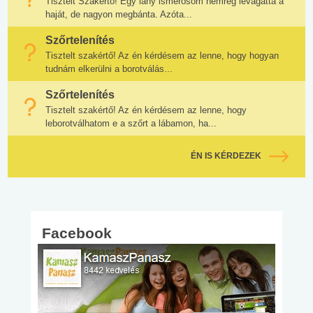
Tisztelt Szakértő! Egy lány ismerősöm nemrég levágatta a
haját, de nagyon megbánta. Azóta...
Szőrtelenítés
Tisztelt szakértő! Az én kérdésem az lenne, hogy hogyan
tudnám elkerülni a borotválás...
Szőrtelenítés
Tisztelt szakértő! Az én kérdésem az lenne, hogy
leborotválhatom e a szőrt a lábamon, ha...
ÉN IS KÉRDEZEK
Facebook