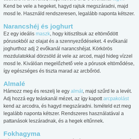
Kend be vele a hegeket, hagyd rajtuk megszáradni, majd
mosd le. Használd rendszeresen, legalább naponta kétszer.
Narancshéj és joghurt
Ez egy ideális
maszk
, hogy kitisztítsuk az eltömődött
pórusokból az olajat és a szennyeződéseket. 4 evőkanál
joghurthoz adj 2 evőkanál narancshéjat. Körkörös
mozdulatokkal dörzsöld át vele az arcod, majd hideg vízzel
mosd le. Kiválóan megelőzhető vele a pórusok eltömődése,
így egészséges és tiszta marad az arcbőröd.
Almalé
Hámozz meg és reszelj le egy
almát
, majd szűrd le a levét.
Adj hozzá egy teáskanál mézet, az így kapott
arcpakolást
kend az arcodra, és hagyd megszáradni. Ismételd ezt meg
legalább naponta kétszer. Rendszeres használatával a
pattanások leszáradnak, és a hegek eltűnnek.
Fokhagyma