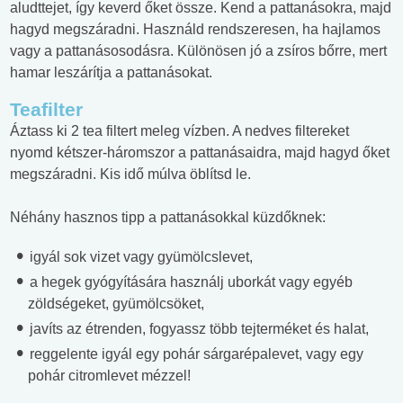
aludttejet, így keverd őket össze. Kend a pattanásokra, majd
hagyd megszáradni. Használd rendszeresen, ha hajlamos
vagy a pattanásosodásra. Különösen jó a zsíros bőrre, mert
hamar leszárítja a pattanásokat.
Teafilter
Áztass ki 2 tea filtert meleg vízben. A nedves filtereket
nyomd kétszer-háromszor a pattanásaidra, majd hagyd őket
megszáradni. Kis idő múlva öblítsd le.
Néhány hasznos tipp a pattanásokkal küzdőknek:
igyál sok vizet vagy gyümölcslevet,
a hegek gyógyítására használj uborkát vagy egyéb
zöldségeket, gyümölcsöket,
javíts az étrenden, fogyassz több tejterméket és halat,
reggelente igyál egy pohár sárgarépalevet, vagy egy
pohár citromlevet mézzel!