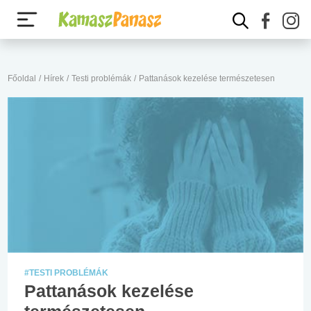
Főoldal
/
Hírek
/
Testi problémák
/
Pattanások kezelése természetesen
#TESTI PROBLÉMÁK
Pattanások kezelése