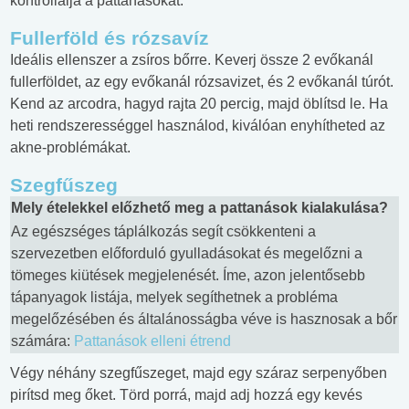
kontrollálja a pattanásokat.
Fullerföld és rózsavíz
Ideális ellenszer a zsíros bőrre. Keverj össze 2 evőkanál
fullerföldet, az egy evőkanál rózsavizet, és 2 evőkanál túrót.
Kend az arcodra, hagyd rajta 20 percig, majd öblítsd le. Ha
heti rendszerességgel használod, kiválóan enyhítheted az
akne-problémákat.
Szegfűszeg
Mely ételekkel előzhető meg a pattanások kialakulása?
Az egészséges táplálkozás segít csökkenteni a
szervezetben előforduló gyulladásokat és megelőzni a
tömeges kiütések megjelenését. Íme, azon jelentősebb
tápanyagok listája, melyek segíthetnek a probléma
megelőzésében és általánosságba véve is hasznosak a bőr
számára:
Pattanások elleni étrend
Végy néhány szegfűszeget, majd egy száraz serpenyőben
pirítsd meg őket. Törd porrá, majd adj hozzá egy kevés