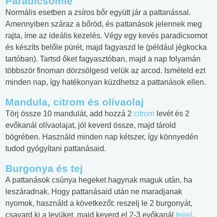
Paradicsomlé
Normális esetben a zsíros bőr együtt jár a pattanással.
Amennyiben száraz a bőröd, és pattanások jelennek meg
rajta, íme az ideális kezelés. Végy egy kevés paradicsomot
és készíts belőle pürét, majd fagyaszd le (például jégkocka
tartóban). Tartsd őket fagyasztóban, majd a nap folyamán
többször finoman dörzsölgesd velük az arcod. Ismételd ezt
minden nap, így hatékonyan küzdhetsz a pattanások ellen.
Mandula, citrom és olívaolaj
Törj össze 10 mandulát, add hozzá 2
citrom
levét és 2
evőkanál olívaolajat, jól keverd össze, majd tárold
bögrében. Használd minden nap kétszer, így könnyedén
tudod gyógyítani pattanásaid.
Burgonya és tej
A pattanások csúnya hegeket hagynak maguk után, ha
leszáradnak. Hogy pattanásaid után ne maradjanak
nyomok, használd a következőt: reszelj le 2 burgonyát,
csavard ki a levüket, majd keverd el 2-3 evőkanál
tejjel
.