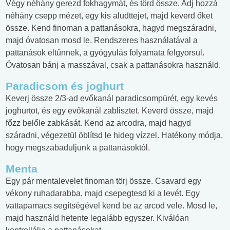
Végy néhány gerezd fokhagymát, és törd össze. Adj hozzá
néhány csepp mézet, egy kis aludttejet, majd keverd őket
össze. Kend finoman a pattanásokra, hagyd megszáradni,
majd óvatosan mosd le. Rendszeres használatával a
pattanások eltűnnek, a gyógyulás folyamata felgyorsul.
Óvatosan bánj a masszával, csak a pattanásokra használd.
Paradicsom és joghurt
Keverj össze 2/3-ad evőkanál paradicsompürét, egy kevés
joghurtot, és egy evőkanál zablisztet. Keverd össze, majd
főzz belőle zabkását. Kend az arcodra, majd hagyd
száradni, végezetül öblítsd le hideg vízzel. Hatékony módja,
hogy megszabaduljunk a pattanásoktól.
Menta
Egy pár mentalevelet finoman törj össze. Csavard egy
vékony ruhadarabba, majd csepegtesd ki a levét. Egy
vattapamacs segítségével kend be az arcod vele. Mosd le,
majd használd hetente legalább egyszer. Kiválóan