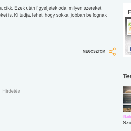
 cikk. Ezek után figyeljetek oda, milyen szereket
ket is. Ki tudja, lehet, hogy sokkal jobban be fognak
MEGOSZTOM
Te
Hirdetés
#Suli, munka
#Suli, munka
#Lél
Angol középfokú
Internet-függőség
Szo
nyelvvizsga teszt -
teszt