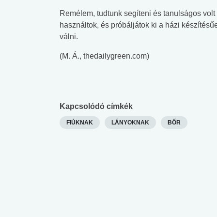
Remélem, tudtunk segíteni és tanulságos volt a
használtok, és próbáljátok ki a házi készítésűe
válni.
(M. Á., thedailygreen.com)
Kapcsolódó címkék
FIÚKNAK
LÁNYOKNAK
BŐR
 alkohol
#Zöldövezet
#Betegségek
lent az
Mekkora az ökológiai
Elsősegély
lábnyomod?
tudásteszt