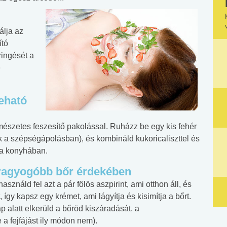
álja az
ító
ringését a
e
eható
rmészetes feszesítő pakolással. Ruházz be egy kis fehér
k a szépségápolásban), és kombináld kukoricaliszttel és
 a konyhában.
 ragyogóbb bőr érdekében
sználd fel azt a pár fölös aszpirint, ami otthon áll, és
 így kapsz egy krémet, ami lágyítja és kisimítja a bőrt.
 alatt elkerüld a bőröd kiszáradását, a
a fejfájást ily módon nem).