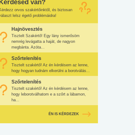
Kérdésed van?
Kérdezz orvos szakértőinktől, és biztosan
választ lelsz égető problémáidra!
Hajnövesztés
Tisztelt Szakértő! Egy lány ismerősöm
nemrég levágatta a haját, de nagyon
megbánta. Azóta...
Szőrtelenítés
Tisztelt szakértő! Az én kérdésem az lenne,
hogy hogyan tudnám elkerülni a borotválás...
Szőrtelenítés
Tisztelt szakértő! Az én kérdésem az lenne,
hogy leborotválhatom e a szőrt a lábamon,
ha...
ÉN IS KÉRDEZEK