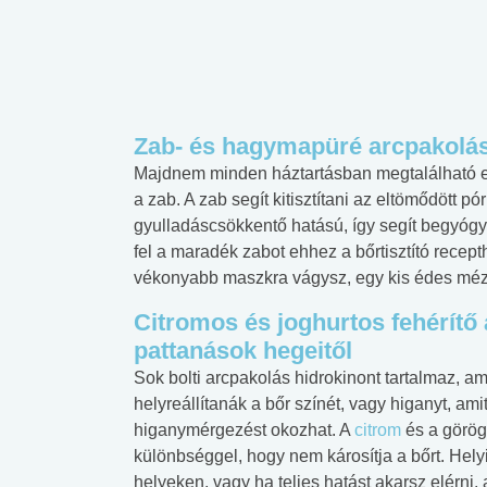
Zab- és hagymapüré arcpakolás
Majdnem minden háztartásban megtalálható ez
a zab. A zab segít kitisztítani az eltömődött 
gyulladáscsökkentő hatású, így segít begyóg
fel a maradék zabot ehhez a bőrtisztító recep
vékonyabb maszkra vágysz, egy kis édes méze
Citromos és joghurtos fehérítő
pattanások hegeitől
Sok bolti arcpakolás hidrokinont tartalmaz, am
helyreállítanák a bőr színét, vagy higanyt, am
higanymérgezést okozhat. A
citrom
és a görög 
különbséggel, hogy nem károsítja a bőrt. Hel
helyeken, vagy ha teljes hatást akarsz elérni,