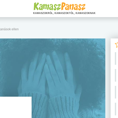
KAMASZOKRÓL, KAMASZOKTÓL, KAMASZOKNAK
tanások ellen