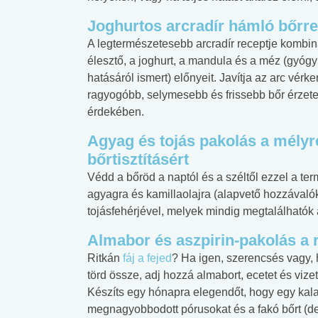
Joghurtos arcradír hámló bőrre
A legtermészetesebb arcradír receptje kombin
élesztő, a joghurt, a mandula és a méz (gyógy
hatásáról ismert) előnyeit. Javítja az arc vérke
ragyogóbb, selymesebb és frissebb bőr érzet
érdekében.
Agyag és tojás pakolás a mélyr
bőrtisztításért
Védd a bőröd a naptól és a széltől ezzel a te
agyagra és kamillaolajra (alapvető hozzávaló
tojásfehérjével, melyek mindig megtalálhatók
Almabor és aszpirin-pakolás a
Ritkán
fáj a fejed
? Ha igen, szerencsés vagy, ha
törd össze, adj hozzá almabort, ecetet és vizet,
Készíts egy hónapra elegendőt, hogy egy kalap
megnagyobbodott pórusokat és a fakó bőrt (de 