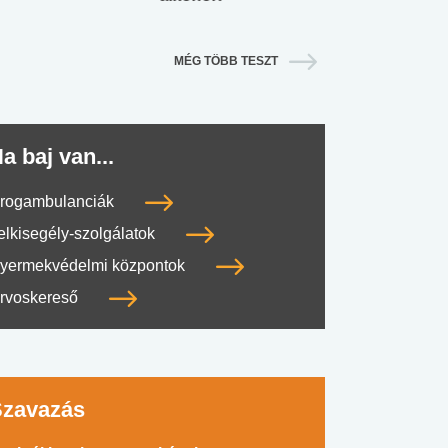
MÉG TÖBB TESZT
a baj van...
rogambulanciák
elkisegély-szolgálatok
yermekvédelmi központok
rvoskereső
Szavazás