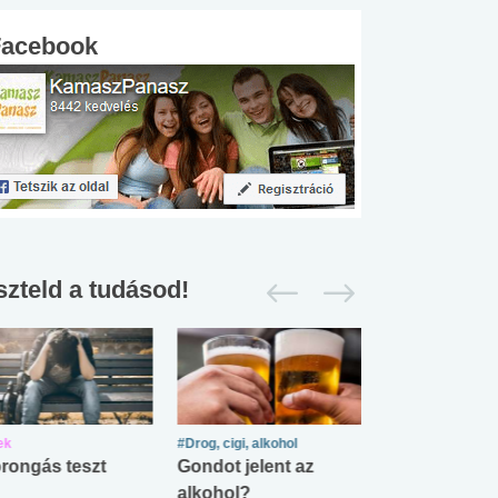
Facebook
szteld a tudásod!
ek
#Drog, cigi, alkohol
#Zöldövezet
rongás teszt
Gondot jelent az
Mekkora az ö
alkohol?
lábnyomod?