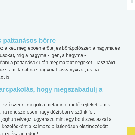
 pattanásos bőrre
 a két, meglepően erőteljes bőrápolószer: a hagyma és
pórusokat, míg a hagyma - igen, a hagyma -
yítani a pattanások után megmaradt hegeket. Használd
thez, ami tartalmaz hagymát, ásványvizet, és ha
t is.
 arcpakolás, hogy megszabadulj a
i szó szerint megöli a melanintermelő sejteket, amik
it ha rendszeresen nagy dózisban viszünk fel,
joghurt elvégzi ugyanazt, mint egy bolti szer, azzal a
yi kezelésként alkalmazd a különösen elszíneződött
 az egész arcodon!