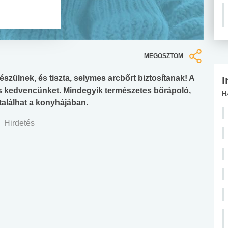
MEGOSZTOM
szülnek, és tiszta, selymes arcbőrt biztosítanak! A
I
s kedvencünket. Mindegyik természetes bőrápoló,
H
alálhat a konyhájában.
Hirdetés