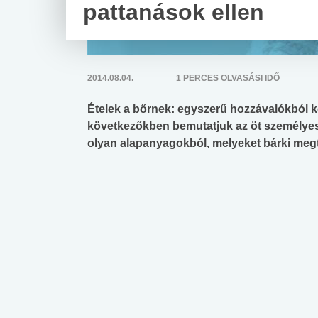
pattanások ellen
2014.08.04.
1 PERCES OLVASÁSI IDŐ
Ételek a bőrnek: egyszerű hozzávalókból ké
következőkben bemutatjuk az öt személye
olyan alapanyagokból, melyeket bárki megt