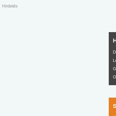
No.42
Hirdetés
H
D
L
G
O