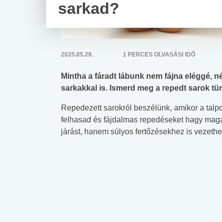
sarkad?
2025.05.28.
1 PERCES OLVASÁSI IDŐ
Mintha a fáradt lábunk nem fájna eléggé, 
sarkakkal is. Ismerd meg a repedt sarok tün
Repedezett sarokról beszélünk, amikor a talpon
felhasad és fájdalmas repedéseket hagy maga
járást, hanem súlyos fertőzésekhez is vezethe