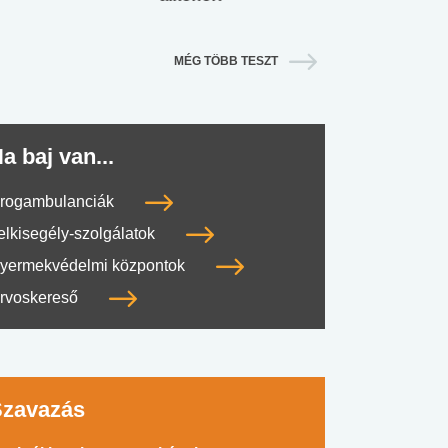
MÉG TÖBB TESZT
a baj van...
rogambulanciák
elkisegély-szolgálatok
yermekvédelmi központok
rvoskereső
Szavazás