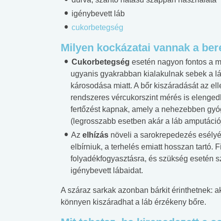
igénybevett láb
cukorbetegség
Milyen kockázatai vannak a be
Cukorbetegség
esetén nagyon fontos a me
ugyanis gyakrabban kialakulnak sebek a lá
károsodása miatt. A bőr kiszáradását az elle
rendszeres vércukorszint mérés is elenged
fertőzést kapnak, amely a nehezebben gyó
(legrosszabb esetben akár a láb amputációjá
Az
elhízás
növeli a sarokrepedezés esélyét
elbírniuk, a terhelés emiatt hosszan tartó.
folyadékfogyasztásra, és szükség esetén sz
igénybevett lábaidat.
A száraz sarkak azonban bárkit érinthetnek: a
könnyen kiszáradhat a láb érzékeny bőre.