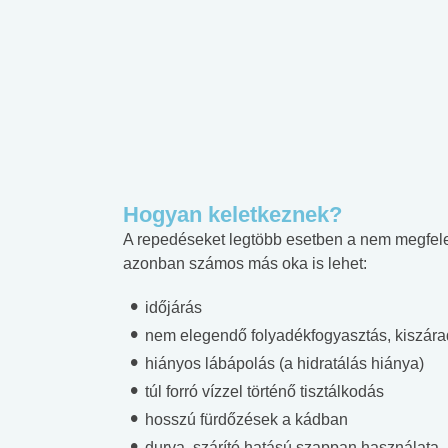
Hogyan keletkeznek?
A repedéseket legtöbb esetben a nem megfele
azonban számos más oka is lehet:
időjárás
nem elegendő folyadékfogyasztás, kiszár
hiányos lábápolás (a hidratálás hiánya)
túl forró vízzel történő tisztálkodás
hosszú fürdőzések a kádban
durva, szárító hatású szappan használata